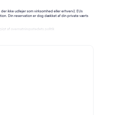
 der ikke udlejer som virksomhed eller erhverv). EUs
tion. Din reservation er dog dækket af din private værts
gt af overnatningsstedets politik