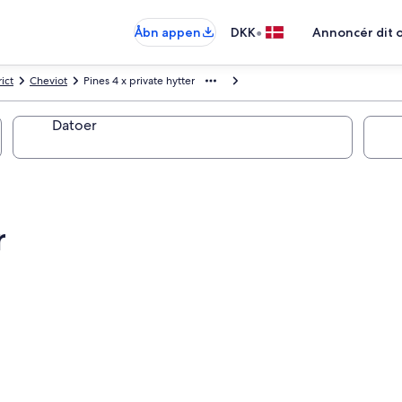
•
Åbn appen
DKK
Annoncér dit 
ict
Cheviot
Pines 4 x private hytter
Datoer
r