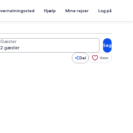
overnatningssted
Hjælp
Mine rejser
Log på
Gæster
Søg
Del
Gem