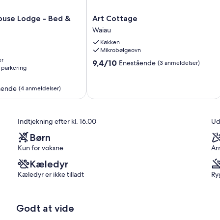
Art
ouse Lodge - Bed &
Art Cottage
Cottage
Waiau
Waiau
Køkken
Mikrobølgeovn
er
9.4
9,4/10
Enestående
(3 anmeldelser)
 parkering
ud
af
ående
10,
(4 anmeldelser)
Enestående,
(3
anmeldelser)
Indtjekning efter kl. 16.00
Ud
Børn
Kun for voksne
Ar
Kæledyr
Kæledyr er ikke tilladt
Ryg
Godt at vide