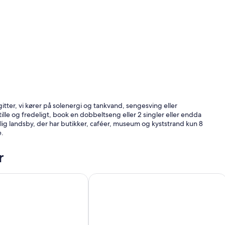
t gitter, vi kører på solenergi og tankvand, sengesving eller
lle og fredeligt, book en dobbeltseng eller 2 singler eller endda
lig landsby, der har butikker, caféer, museum og kyststrand kun 8
e.
r
d/Cheviot)
e Lodge - Bed & Breakfast
Art Cottage