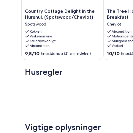
Country
The
Country Cottage Delight in the
The Tree H
Cottage
Tree
Hurunui. (Spotswood/Cheviot)
Breakfast
Delight
House
Spotswood
Cheviot
in
Lodge
the
Køkken
-
Aircondition
Vaskemaskine
Motionscent
Hurunui.
Bed
Kæledyrsvenligt
Mulighed for
(Spotswood/Cheviot)
&
Aircondition
Vaskeri
Spotswood
Breakfast
9.8
10.0
9,8/10
Cheviot
10/10
Enestående
Enest
(21 anmeldelser)
ud
ud
af
af
10,
10,
Husregler
Enestående,
Enestående,
(21
(4
anmeldelser)
anmeldelser)
Vigtige oplysninger