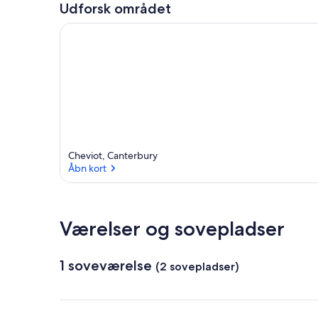
Udforsk området
Cheviot, Canterbury
Åbn kort
Åbn kort
Værelser og sovepladser
1 soveværelse
(2 sovepladser)