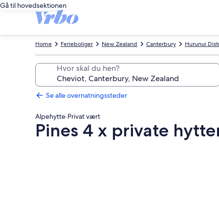
Gå til hovedsektionen
Home
Ferieboliger
New Zealand
Canterbury
Hurunui Distr
Hvor skal du hen?
Se alle overnatningssteder
Alpehytte
·
Privat vært
Pines 4 x private hytte
Billedgalleri
for
Pines
4
x