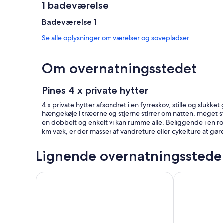
1 badeværelse
Badeværelse 1
Se alle oplysninger om værelser og sovepladser
Om overnatningsstedet
Pines 4 x private hytter
4 x private hytter afsondret i en fyrreskov, stille og slukke
hængekøje i træerne og stjerne stirrer om natten, meget sti
en dobbelt og enkelt vi kan rumme alle. Beliggende i en ro
km væk, er der masser af vandreture eller cykelture at gør
Lignende overnatningsstede
Country Cottage Delight in the Hurunui. (Spotswoo
The Tree Hous