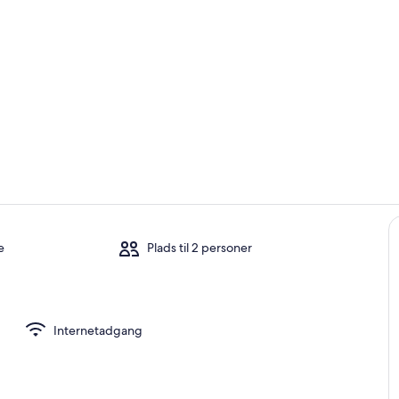
Værelse
Udendørsom
e
Plads til 2 personer
isemuligheder
Internetadgang