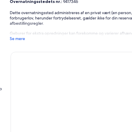
Overnatningsstedets nr.:
9417346
Dette overnatningssted administreres af en privat vært (en person,
forbrugerlov, herunder fortrydelsesret, gælder ikke for din reserva
afbestillingsregler.
Gebyrer for ekstra opredninger kan forekomme og varierer afhængi
Se mere
o