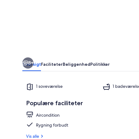
private
hytter
8+
Oversigt
Faciliteter
Beliggenhed
Politikker
1 soveværelse
1 badeværels
Populære faciliteter
Udendørs sp
Aircondition
Rygning forbudt
Vis alle