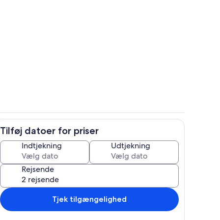
Overnatningsstedets område
Tilføj datoer for priser
råde
Privat køkken
Indtjekning
Udtjekning
Rejsende
Tjek tilgængelighed