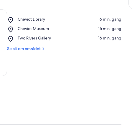
Place,
Cheviot Library
‪16 min. gang‬
Cheviot
Place,
Cheviot Museum
‪16 min. gang‬
Library
Cheviot
Place,
Two Rivers Gallery
‪16 min. gang‬
Museum
Two
Rivers
Se alt om området
Gallery