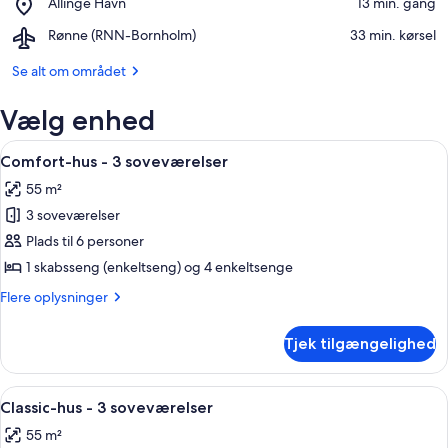
Place,
Allinge Havn
‪13 min. gang‬
Kirke
Allinge
Airport,
Rønne (RNN-Bornholm)
‪33 min. kørsel‬
Havn
Rønne
(RNN-
Se alt om området
Bornholm)
Vælg enhed
Indlæs
Et plantegning med mærkede rum: V, 
20
Comfort-hus - 3 soveværelser
alle
55 m²
billeder
3 soveværelser
af
Comfort-
Plads til 6 personer
hus
1 skabsseng (enkeltseng) og 4 enkeltsenge
-
Flere
Flere oplysninger
3
oplysninger
soveværelser
om
Tjek tilgængelighed
Comfort-
hus
-
Indlæs
Pool
19
3
Classic-hus - 3 soveværelser
alle
soveværelser
55 m²
billeder