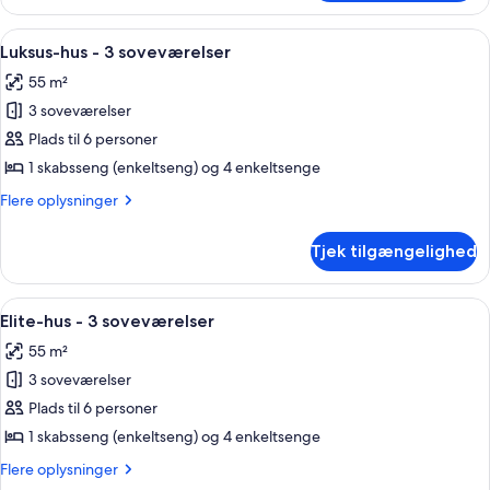
hus
-
Indlæs
Et plantegning med mærkede rum: V, 
20
3
Luksus-hus - 3 soveværelser
alle
soveværelser
55 m²
billeder
3 soveværelser
af
Luksus-
Plads til 6 personer
hus
1 skabsseng (enkeltseng) og 4 enkeltsenge
-
Flere
Flere oplysninger
3
oplysninger
soveværelser
om
Tjek tilgængelighed
Luksus-
hus
-
Indlæs
Pool
19
3
Elite-hus - 3 soveværelser
alle
soveværelser
55 m²
billeder
3 soveværelser
af
Elite-
Plads til 6 personer
hus
1 skabsseng (enkeltseng) og 4 enkeltsenge
-
Flere
Flere oplysninger
3
oplysninger