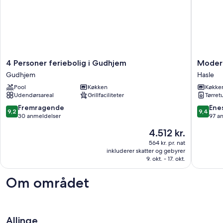
4
Modern
4 Personer feriebolig i Gudhjem
Modern
Personer
cedertr
Gudhjem
Hasle
feriebolig
tæt
Pool
Køkken
Køkke
i
på
Udendørsareal
Grillfaciliteter
Tørret
Gudhjem
strande
Gudhjem
Hasle
9.2
9.4
Fremragende
Ene
9,2
9,4
ud
ud
30 anmeldelser
97 a
af
af
Prisen
4.512 kr.
10,
10,
er
Fremragende,
Eneståe
564 kr. pr. nat
4.512 kr.
inkluderer skatter og gebyrer
30
97
9. okt. - 17. okt.
anmeldelser
anmelde
Om området
Allinge