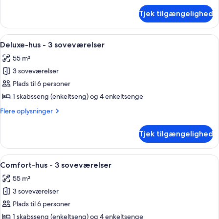
soveværelser
om
Tjek tilgængelighed
Elite-
hus
-
Indlæs
Pool
19
3
Deluxe-hus - 3 soveværelser
alle
soveværelser
55 m²
billeder
3 soveværelser
af
Deluxe-
Plads til 6 personer
hus
1 skabsseng (enkeltseng) og 4 enkeltsenge
-
Flere
Flere oplysninger
3
oplysninger
soveværelser
om
Tjek tilgængelighed
Deluxe-
hus
-
Indlæs
Et plantegning med mærkede rum: V, 
20
3
Comfort-hus - 3 soveværelser
alle
soveværelser
55 m²
billeder
3 soveværelser
af
Comfort-
Plads til 6 personer
hus
1 skabsseng (enkeltseng) og 4 enkeltsenge