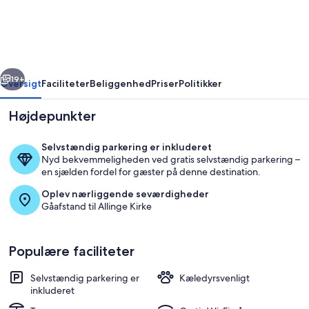
Holiday
Home
in
Allinge
rige
Næste
19+
Oversigt
Faciliteter
Beliggenhed
Priser
Politikker
Højdepunkter
Selvstændig parkering er inkluderet
Nyd bekvemmeligheden ved gratis selvstændig parkering –
en sjælden fordel for gæster på denne destination.
Oplev nærliggende seværdigheder
Gåafstand til Allinge Kirke
Overnatningsstedets område
Populære faciliteter
Selvstændig parkering er
Kæledyrsvenligt
inkluderet