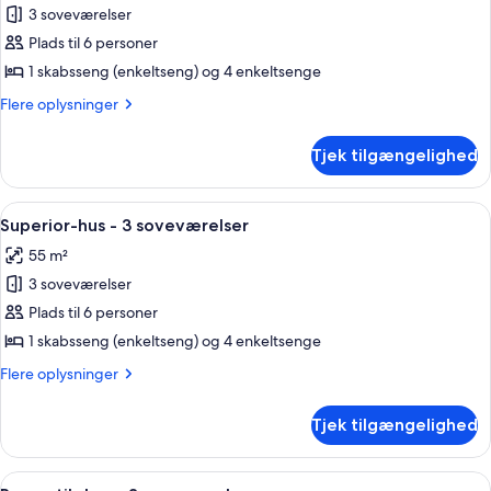
3 soveværelser
af
Classic-
Plads til 6 personer
hus
1 skabsseng (enkeltseng) og 4 enkeltsenge
-
Flere
Flere oplysninger
3
oplysninger
soveværelser
om
Tjek tilgængelighed
Classic-
hus
-
Indlæs
Pool
19
3
Superior-hus - 3 soveværelser
alle
soveværelser
55 m²
billeder
3 soveværelser
af
Superior-
Plads til 6 personer
hus
1 skabsseng (enkeltseng) og 4 enkeltsenge
-
Flere
Flere oplysninger
3
oplysninger
soveværelser
om
Tjek tilgængelighed
Superior-
hus
-
Indlæs
Pool
19
3