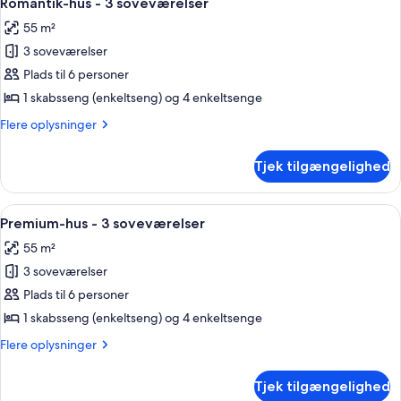
Romantik-hus - 3 soveværelser
alle
soveværelser
55 m²
billeder
3 soveværelser
af
Romantik-
Plads til 6 personer
hus
1 skabsseng (enkeltseng) og 4 enkeltsenge
-
Flere
Flere oplysninger
3
oplysninger
soveværelser
om
Tjek tilgængelighed
Romantik-
hus
-
Indlæs
Et plantegning med mærkede rum: V, 
20
3
Premium-hus - 3 soveværelser
alle
soveværelser
55 m²
billeder
3 soveværelser
af
Premium-
Plads til 6 personer
hus
1 skabsseng (enkeltseng) og 4 enkeltsenge
-
Flere
Flere oplysninger
3
oplysninger
soveværelser
om
Tjek tilgængelighed
Premium-