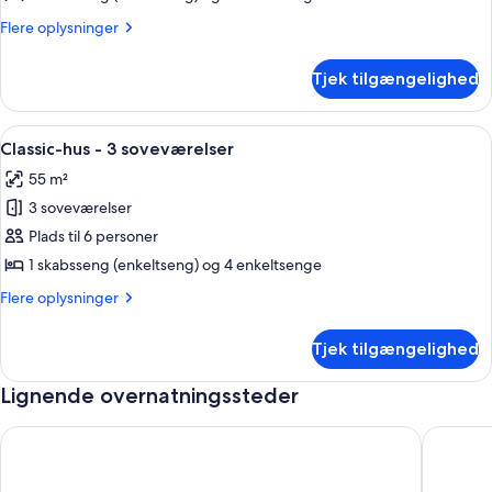
-
Flere
Flere oplysninger
3
oplysninger
soveværelser
om
Tjek tilgængelighed
Comfort-
hus
-
Indlæs
Pool
19
3
Classic-hus - 3 soveværelser
alle
soveværelser
55 m²
billeder
3 soveværelser
af
Classic-
Plads til 6 personer
hus
1 skabsseng (enkeltseng) og 4 enkeltsenge
-
Flere
Flere oplysninger
3
oplysninger
soveværelser
om
Tjek tilgængelighed
Classic-
hus
Lignende overnatningssteder
-
3
soveværelser
4 Personer feriebolig i Gudhjem
Moderne 