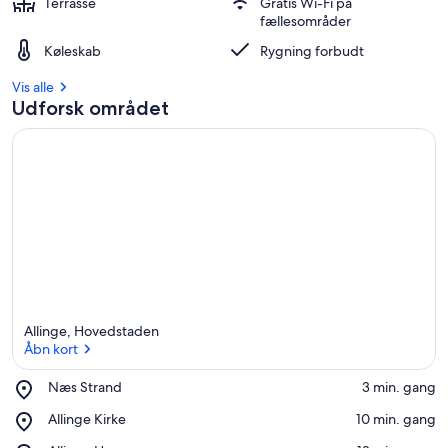
Terrasse
Gratis Wi-Fi på
fællesområder
Køleskab
Rygning forbudt
Vis alle
Udforsk området
Allinge, Hovedstaden
Åbn kort
Place,
Næs Strand
‪3 min. gang‬
Næs
Åbn kort
Place,
Allinge Kirke
‪10 min. gang‬
Strand
Allinge