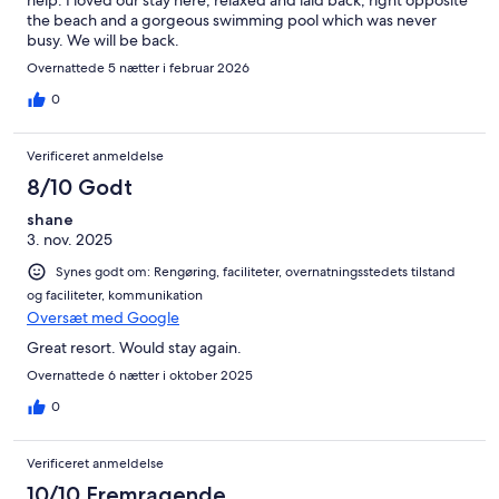
help. I loved our stay here, relaxed and laid back, right opposite
the beach and a gorgeous swimming pool which was never
busy. We will be back.
Overnattede 5 nætter i februar 2026
0
Verificeret anmeldelse
8/10 Godt
shane
3. nov. 2025
Synes godt om: Rengøring, faciliteter, overnatningsstedets tilstand
og faciliteter, kommunikation
Oversæt med Google
Great resort. Would stay again.
Overnattede 6 nætter i oktober 2025
0
Verificeret anmeldelse
10/10 Fremragende