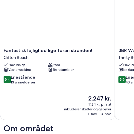
Fantastisk
3BR
Fantastisk lejlighed lige foran stranden!
3BR Wa
lejlighed
Waterfr
Clifton Beach
Trinity 
lige
"The
Havudsigt
Pool
Havud
foran
Beach
Vaskemaskine
Tørretumbler
Køkke
stranden!
House"
Clifton
-
9.4
9.6
Enestående
Ene
9,4
9,6
Beach
Wifi
ud
ud
13 anmeldelser
43 a
Trinity
af
af
Beach
10,
10,
Prisen
2.247 kr.
Enestående,
Eneståe
er
13
43
1.124 kr. pr. nat
2.247 kr.
anmeldelser
anmelde
inkluderer skatter og gebyrer
1. nov. - 3. nov.
Om området