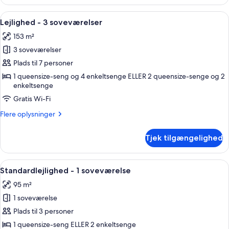
lejlighed
-
Indlæs
Et moderne hotelværelse med en stor 
6
2
Lejlighed - 3 soveværelser
alle
soveværelser
153 m²
billeder
3 soveværelser
af
Lejlighed
Plads til 7 personer
-
1 queensize-seng og 4 enkeltsenge ELLER 2 queensize-senge og 2
enkeltsenge
3
soveværelser
Gratis Wi-Fi
Flere
Flere oplysninger
oplysninger
om
Tjek tilgængelighed
Lejlighed
-
3
Indlæs
Et hotelværelse med to senge, et nat
8
soveværelser
Standardlejlighed - 1 soveværelse
alle
95 m²
billeder
1 soveværelse
af
Standardlejlighed
Plads til 3 personer
-
1 queensize-seng ELLER 2 enkeltsenge