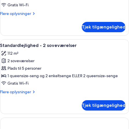
1
Gratis Wi-Fi
soveværelse
Flere
Flere oplysninger
oplysninger
om
Tjek tilgængelighed
Standardlejlighed
-
1
Indlæs
Et hotelværelse med to senge, et nat
6
soveværelse
Standardlejlighed - 2 soveværelser
alle
112 m²
billeder
2 soveværelser
af
Standardlejlighed
Plads til 5 personer
-
1 queensize-seng og 2 enkeltsenge ELLER 2 queensize-senge
2
Gratis Wi-Fi
soveværelser
Flere
Flere oplysninger
oplysninger
om
Tjek tilgængelighed
Standardlejlighed
-
2
soveværelser