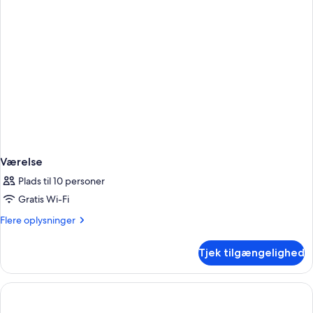
Værelse
Plads til 10 personer
Gratis Wi-Fi
Flere
Flere oplysninger
oplysninger
om
Tjek tilgængelighed
Værelse