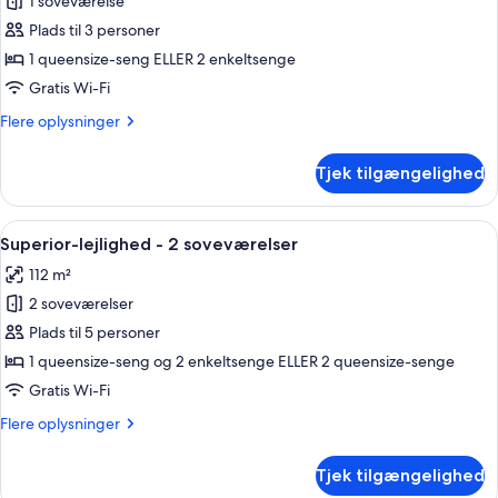
1 soveværelse
af
Superior-
Plads til 3 personer
lejlighed
1 queensize-seng ELLER 2 enkeltsenge
-
Gratis Wi-Fi
1
Flere
Flere oplysninger
soveværelse
oplysninger
om
Tjek tilgængelighed
Superior-
lejlighed
-
Indlæs
En moderne stue med sofasæt, et sofa
9
1
Superior-lejlighed - 2 soveværelser
alle
soveværelse
112 m²
billeder
2 soveværelser
af
Superior-
Plads til 5 personer
lejlighed
1 queensize-seng og 2 enkeltsenge ELLER 2 queensize-senge
-
Gratis Wi-Fi
2
Flere
Flere oplysninger
soveværelser
oplysninger
om
Tjek tilgængelighed
Superior-