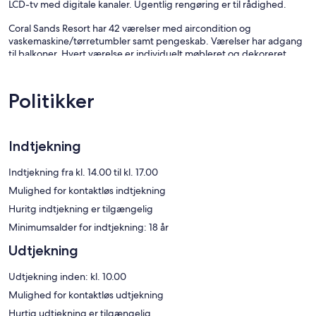
LCD-tv med digitale kanaler. Ugentlig rengøring er til rådighed.
Coral Sands Resort har 42 værelser med aircondition og
vaskemaskine/tørretumbler samt pengeskab. Værelser har adgang
til balkoner. Hvert værelse er individuelt møbleret og dekoreret.
Dette lejlighedshotel med 4,5 stjerner har værelser med køkken,
der er udstyret med køleskab/fryser i fuld størrelse, kogeplade,
mikrobølgeovn og separat spiseområde. Badeværelserne omfatter
Politikker
en kombination af bruser/badekar, gratis toiletartikler og hårtørrer.
Dette lejlighedshotel i Cairns har gratis trådløs internetforbindelse
med en hastighed på 25+ Mbit/s. 40-tommers LCD-tv med digitale
Indtjekning
kanalerkanaler. Værelserne kan desuden have kaffe-/temaskine og
strygejern/strygebræt. Rengøring tilbydes ugentligt.
Indtjekning fra kl. 14.00 til kl. 17.00
Fritidsfaciliteterne på dette lejlighedshotel omfatter en udendørs
Mulighed for kontaktløs indtjekning
pool.
Huritg indtjekning er tilgængelig
Minimumsalder for indtjekning: 18 år
Udtjekning
Udtjekning inden: kl. 10.00
Mulighed for kontaktløs udtjekning
Hurtig udtjekning er tilgængelig