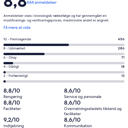
8,8
844 anmeldelser
Anmeldelser vises i kronologisk rækkefølge og har gennemgået en
modificerings- og verificeringsproces, medmindre andet er angivet.
Åbner
Få mere at vide
i
et
Bedømmelse
10 - Fremragende
456
nyt
på
vindue
Bedømmelse
8 - Udmærket
286
10
på
−
Bedømmelse
6 - Okay
71
8
Fremragende.
på
−
Bedømmelse
4 - Dårligt
18
456
6
Udmærket.
på
af
−
Bedømmelse
2 - Forfærdeligt
13
286
4
i
Okay.
på
af
−
alt
71
2
8,8/10
8,6/10
i
Dårligt.
844
af
−
alt
18
Rengøring
Service og personale
anmeldelser
i
Forfærdeligt.
8,8/10
8,6/10
844
af
alt
13
anmeldelser
i
Faciliteter
Overnatningsstedets tilstand og
844
af
faciliteter
alt
anmeldelser
i
9,2/10
8,6/10
844
alt
Indtjekning
Kommunikation
anmeldelser