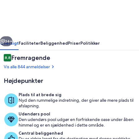
Resort
rige
Næste
34+
Oversigt
Faciliteter
Beliggenhed
Priser
Politikker
Anmeldelser
Fremragende
8,8
8,8 ud af 10.
Vis alle 844 anmeldelser
Højdepunkter
Plads til at brede sig
Nyd den rummelige indretning, der giver alle mere plads til
afslapning.
Udendørs pool
Udendørs pool
Den udendørs pool udgør en forfriskende oase under åben
himmel og er en sjældenhed i dette område.
Central beliggenhed
Du er aldrig langt fra din destination med denne praktiske