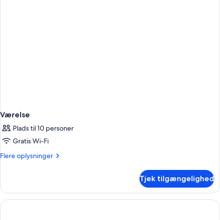
Værelse
Plads til 10 personer
Gratis Wi-Fi
Flere
Flere oplysninger
oplysninger
om
Tjek tilgængelighed
Værelse