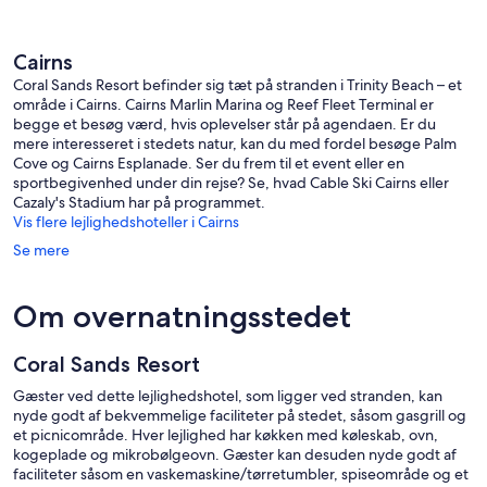
Cairns
Coral Sands Resort befinder sig tæt på stranden i Trinity Beach – et
område i Cairns. Cairns Marlin Marina og Reef Fleet Terminal er
begge et besøg værd, hvis oplevelser står på agendaen. Er du
mere interesseret i stedets natur, kan du med fordel besøge Palm
Cove og Cairns Esplanade. Ser du frem til et event eller en
sportbegivenhed under din rejse? Se, hvad Cable Ski Cairns eller
Cazaly's Stadium har på programmet.
Vis flere lejlighedshoteller i Cairns
Se mere
Om overnatningsstedet
Coral Sands Resort
Gæster ved dette lejlighedshotel, som ligger ved stranden, kan
nyde godt af bekvemmelige faciliteter på stedet, såsom gasgrill og
et picnicområde. Hver lejlighed har køkken med køleskab, ovn,
kogeplade og mikrobølgeovn. Gæster kan desuden nyde godt af
faciliteter såsom en vaskemaskine/tørretumbler, spiseområde og et