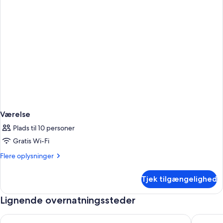
Værelse
Plads til 10 personer
Gratis Wi-Fi
Flere
Flere oplysninger
oplysninger
om
Tjek tilgængelighed
Værelse
Lignende overnatningssteder
Fantastisk lejlighed lige foran stranden!
3BR Wate