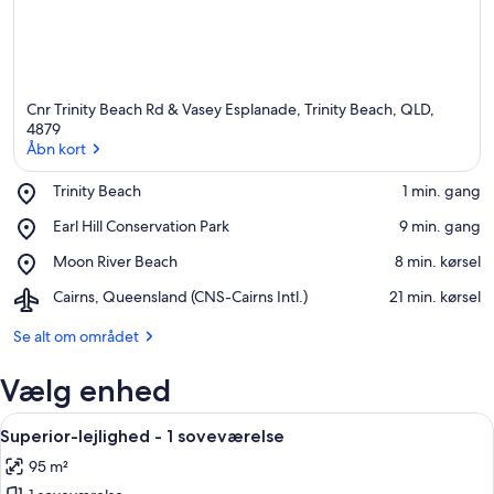
Cnr Trinity Beach Rd & Vasey Esplanade, Trinity Beach, QLD,
4879
Åbn kort
Place,
Trinity Beach
‪1 min. gang‬
Åbn kort
Trinity
Place,
Earl Hill Conservation Park
‪9 min. gang‬
Beach
Earl
Place,
Moon River Beach
‪8 min. kørsel‬
Hill
Moon
Conservation
Airport,
Cairns, Queensland (CNS-Cairns Intl.)
‪21 min. kørsel‬
River
Park
Cairns,
Beach
Queensland
Se alt om området
(CNS-
Cairns
Vælg enhed
Intl.)
Indlæs
En moderne stue med sofasæt, et sofa
9
Superior-lejlighed - 1 soveværelse
alle
95 m²
billeder