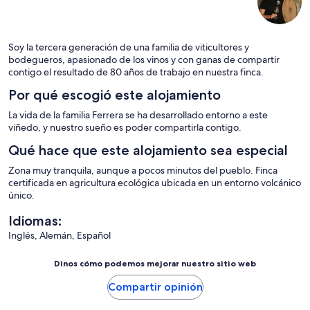
lokalen Bio-Produkte, die wir zur Begrüßung und auch
zwischendurch bekommen haben. Sehr lecker! Wer Ruhe und
Entspannung in der Natur sucht, ist hier gut aufgehoben. 100%
zu empfehlen.
Soy la tercera generación de una familia de viticultores y
bodegueros, apasionado de los vinos y con ganas de compartir
contigo el resultado de 80 años de trabajo en nuestra finca.
Por qué escogió este alojamiento
La vida de la familia Ferrera se ha desarrollado entorno a este
viñedo, y nuestro sueño es poder compartirla contigo.
Qué hace que este alojamiento sea especial
Zona muy tranquila, aunque a pocos minutos del pueblo. Finca
certificada en agricultura ecológica ubicada en un entorno volcánico
único.
Idiomas:
Inglés, Alemán, Español
Dinos cómo podemos mejorar nuestro sitio web
Compartir opinión