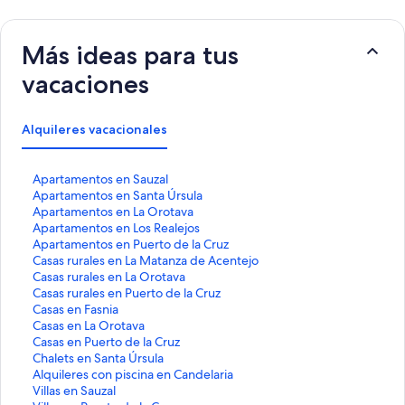
Más ideas para tus
vacaciones
Alquileres vacacionales
E
Apartamentos en Sauzal
n
E
Apartamentos en Santa Úrsula
l
n
E
Apartamentos en La Orotava
a
l
n
E
Apartamentos en Los Realejos
c
a
l
n
E
Apartamentos en Puerto de la Cruz
e
c
a
l
n
E
Casas rurales en La Matanza de Acentejo
q
e
c
a
l
n
E
Casas rurales en La Orotava
u
q
e
c
a
l
n
E
Casas rurales en Puerto de la Cruz
e
u
q
e
c
a
l
n
E
Casas en Fasnia
a
e
u
q
e
c
a
l
n
E
Casas en La Orotava
b
a
e
u
q
e
c
a
l
n
E
Casas en Puerto de la Cruz
r
b
a
e
u
q
e
c
a
l
n
E
Chalets en Santa Úrsula
e
r
b
a
e
u
q
e
c
a
l
n
E
Alquileres con piscina en Candelaria
l
e
r
b
a
e
u
q
e
c
a
l
n
E
Villas en Sauzal