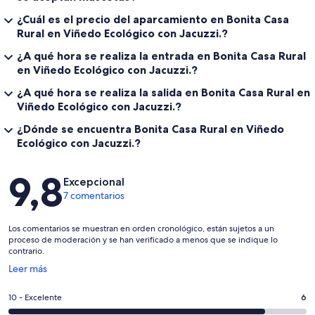
¿Cuál es el precio del aparcamiento en Bonita Casa
Rural en Viñedo Ecológico con Jacuzzi.?
¿A qué hora se realiza la entrada en Bonita Casa Rural
en Viñedo Ecológico con Jacuzzi.?
¿A qué hora se realiza la salida en Bonita Casa Rural en
Viñedo Ecológico con Jacuzzi.?
¿Dónde se encuentra Bonita Casa Rural en Viñedo
Ecológico con Jacuzzi.?
Comentarios
9,8
Excepcional
7 comentarios
Los comentarios se muestran en orden cronológico, están sujetos a un
proceso de moderación y se han verificado a menos que se indique lo
contrario.
Se
Leer más
abre
en
6
10 - Excelente
6
una
comentarios