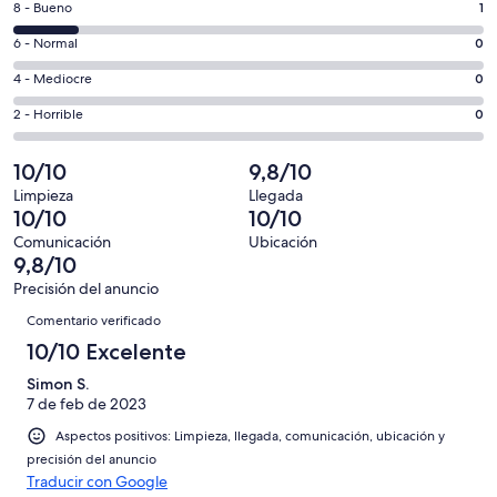
ventana
1
8 - Bueno
1
de
nueva
comentarios
un
0
6 - Normal
0
de
total
comentarios
un
0
4 - Mediocre
0
de
de
total
comentarios
7
un
0
2 - Horrible
0
de
de
con
total
comentarios
7
un
una
de
de
10/10
9,8/10
con
total
puntuación
7
un
una
de
Limpieza
Llegada
de
con
total
10/10
10/10
puntuación
7
10
una
de
de
con
Comunicación
Ubicación
-
puntuación
7
9,8/10
8
una
Excelente
de
con
-
puntuación
Precisión del anuncio
6
una
Comentarios
Bueno
de
Comentario verificado
-
puntuación
4
Normal
de
10/10 Excelente
-
2
Mediocre
Simon S.
-
7 de feb de 2023
Horrible
Aspectos positivos: Limpieza, llegada, comunicación, ubicación y
precisión del anuncio
Traducir con Google