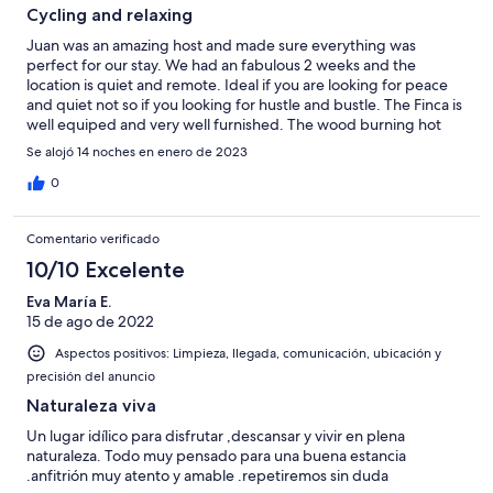
Cycling and relaxing
Juan was an amazing host and made sure everything was
perfect for our stay. We had an fabulous 2 weeks and the
location is quiet and remote. Ideal if you are looking for peace
and quiet not so if you looking for hustle and bustle. The Finca is
well equiped and very well furnished. The wood burning hot
tub was a very nice touch. Definitely coming back here if we
Se alojó 14 noches en enero de 2023
head back to Tenerife.
0
Comentario verificado
10/10 Excelente
Eva María E.
15 de ago de 2022
Aspectos positivos: Limpieza, llegada, comunicación, ubicación y
precisión del anuncio
Naturaleza viva
Un lugar idílico para disfrutar ,descansar y vivir en plena
naturaleza. Todo muy pensado para una buena estancia
.anfitrión muy atento y amable .repetiremos sin duda