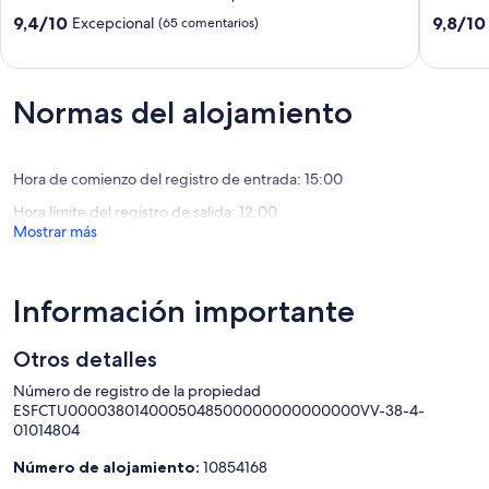
Candelaria
Las
Candelaria
Eras
9.4
9.8
9,4/10
9,8/10
Excepcional
(65 comentarios)
Las
sobre
sobre
Eras
10,
10,
Excepcional,
Excepcio
(65 comentarios)
(7 comen
Normas del alojamiento
Hora de comienzo del registro de entrada: 15:00
Hora límite del registro de salida: 12:00
Mostrar más
Información importante
Otros detalles
Número de registro de la propiedad
ESFCTU0000380140005048500000000000000VV-38-4-
01014804
Número de alojamiento:
10854168