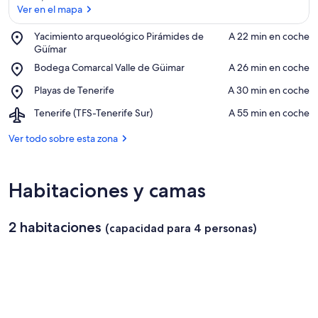
Ver en el mapa
Place,
Yacimiento arqueológico Pirámides de
‪A 22 min en coche‬
Yacimiento
Güímar
Ver en el mapa
arqueológico
Place,
Bodega Comarcal Valle de Güimar
‪A 26 min en coche‬
Pirámides
Bodega
de
Place,
Playas de Tenerife
‪A 30 min en coche‬
Comarcal
Güímar
Playas
Valle
Airport,
Tenerife (TFS-Tenerife Sur)
‪A 55 min en coche‬
de
de
Tenerife
Tenerife
Güimar
(TFS-
Ver todo sobre esta zona
Tenerife
Sur)
Habitaciones y camas
2 habitaciones
(capacidad para 4 personas)