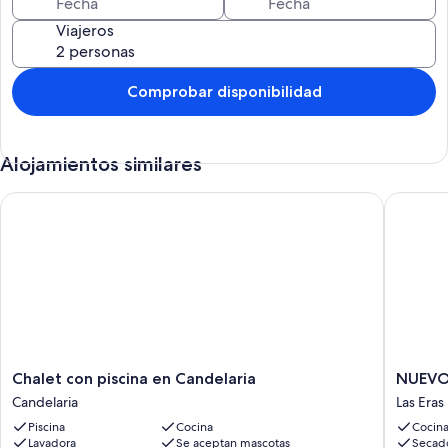
Viajeros
Comprobar disponibilidad
Alojamientos similares
Chalet con piscina en Candelaria
NUEVO: C
Chalet
NUEVO
Chalet con piscina en Candelaria
NUEVO:
con
Casa
Candelaria
Las Eras
piscina
La
Piscina
Cocina
Cocin
en
Hondura
Lavadora
Se aceptan mascotas
Secad