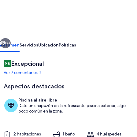
de
Bonita
Casa
Rural
en
erior
Siguiente
Viñedo
17+
Resumen
Servicios
Ubicación
Políticas
Ecológico
con
Comentarios
Excepcional
9,8
9,8 de 10
Jacuzzi.
Ver 7 comentarios
Aspectos destacados
Piscina al aire libre
Date un chapuzón en la refrescante piscina exterior, algo
Bañera de hidromasaje al aire libre
poco común en la zona.
2 habitaciones
1 baño
4 huéspedes