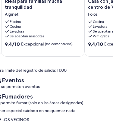
Ideal
Casa
Ideal para familias mucha
Casa con jardín a un
para
con
tranquilidad
centro de Valencia y
familias
jardín
Alginet
Foios
mucha
a
tranquilidad
Piscina
un
Cocina
Cocina
Lavadora
Alginet
paso
Lavadora
Se aceptan mascotas
del
Se aceptan mascotas
Wifi gratis
centro
9.4
9.4
9,4/10
de
9,4/10
Excepcional
Excepcional
(56 comentarios)
(16 
sobre
sobre
Valencia
10,
10,
y
Excepcional,
Excepcional,
de
(56 comentarios)
(16 comentarios)
la
a límite del registro de salida: 11:00
playa
Foios
Eventos
 se permiten eventos
Fumadores
 permite fumar (solo en las áreas designadas)
ner especial cuidado en no quemar nada.
E LOS VECINOS