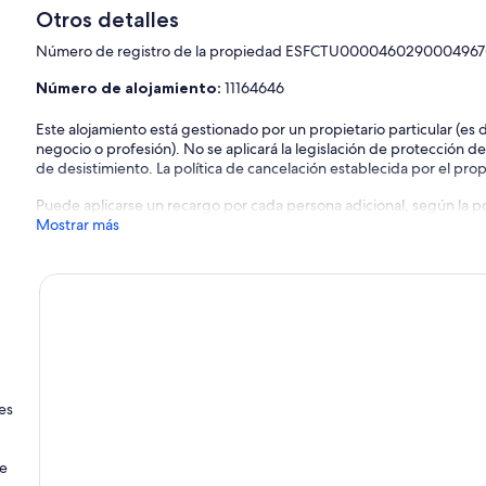
Otros detalles
Número de registro de la propiedad ESFCTU00004602900049
Número de alojamiento:
11164646
Este alojamiento está gestionado por un propietario particular (es
negocio o profesión). No se aplicará la legislación de protección d
de desistimiento. La política de cancelación establecida por el propi
Puede aplicarse un recargo por cada persona adicional, según la pol
Mostrar más
es
de