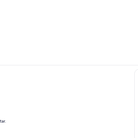
Exterior
Jardines del
alojamiento
tar.