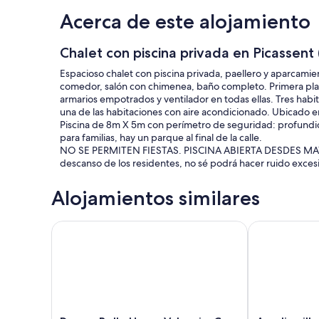
Acerca de este alojamiento
Chalet con piscina privada en Picassent 
Espacioso chalet con piscina privada, paellero y aparcamie
comedor, salón con chimenea, baño completo. Primera plan
armarios empotrados y ventilador en todas ellas. Tres ha
una de las habitaciones con aire acondicionado. Ubicado e
Piscina de 8m X 5m con perímetro de seguridad: profund
para familias, hay un parque al final de la calle.
NO SE PERMITEN FIESTAS. PISCINA ABIERTA DESDES MAYO
descanso de los residentes, no sé podrá hacer ruido excesi
Alojamientos similares
Domus Belle Home Valencia. Casa ideal para relajars
Amplia villa f