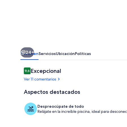
piscina
privada
en
Picassent
(Valencia)
24+
Resumen
Servicios
Ubicación
Políticas
Comentarios
Excepcional
9,6
9,6 de 10
Ver 11 comentarios
Aspectos destacados
Jardines del 
Despreocúpate de todo
Relájate en la increíble piscina, ideal para desconec