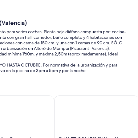
(Valencia)
nto para varios coches. Planta baja diáfana compuesta por: cocina-
ta con gran hall, comedor, baño completo y 4 habitaciones con
bitaciones con cama de 150 cm. y una con 1 camas de 90 cm. SÓLO
n urbanización en Alteró de Mompoi (Picassent- Valencia).
idad mínima 1'60m. y máxima 2,50m (aproximadamente). Ideal
 HASTA OCTUBRE. Por normativa de la urbanización y para
vo en la piscina de 3pm a 5pm y por la noche.
e a 10 minutos de la playa
amiliar en el tranquilo suburbio de Valencia - Licencia VT-3603
CHALET CON PISCINA y Aire Acond 