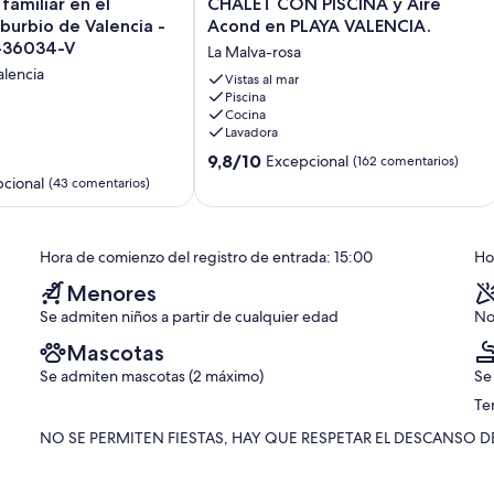
CHALET
 familiar en el
CHALET CON PISCINA y Aire
CON
uburbio de Valencia -
Acond en PLAYA VALENCIA.
PISCINA
T-36034-V
La Malva-rosa
y
alencia
Aire
Vistas al mar
Piscina
Acond
Cocina
en
Lavadora
PLAYA
9.8
VALENCIA.
9,8/10
Excepcional
(162 comentarios)
sobre
La
cional
(43 comentarios)
10,
Malva-
Excepcional,
rosa
(162 comentarios)
Hora de comienzo del registro de entrada: 15:00
Hor
os)
Menores
Se admiten niños a partir de cualquier edad
No
Mascotas
Se admiten mascotas (2 máximo)
Se
Te
NO SE PERMITEN FIESTAS, HAY QUE RESPETAR EL DESCANSO D