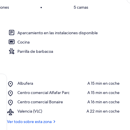
iones
•
5 camas
Aparcamiento en las instalaciones disponible
Cocina
Parrilla de barbacoa
Place,
Albufera
‪A 15 min en coche‬
Albufera
Place,
Centro comercial Alfafar Parc
‪A 15 min en coche‬
Centro
Place,
Centro comercial Bonaire
‪A 16 min en coche‬
comercial
Centro
Alfafar
Airport,
Valencia (VLC)
‪A 22 min en coche‬
comercial
Parc
Valencia
Bonaire
(VLC)
Ver todo sobre esta zona