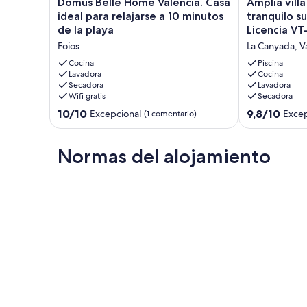
Domus
Amplia
Domus Belle Home Valencia. Casa
Amplia villa
Belle
villa
ideal para relajarse a 10 minutos
tranquilo s
Home
familiar
de la playa
Licencia V
Valencia.
en
Foios
La Canyada, V
Casa
el
ideal
tranquilo
Cocina
Piscina
para
Lavadora
suburbio
Cocina
Secadora
Lavadora
relajarse
de
Wifi gratis
Secadora
a
Valencia
10
-
10.0
9.8
10/10
9,8/10
Excepcional
Excep
(1 comentario)
minutos
Licencia
sobre
sobre
de
VT-
10,
10,
la
36034-
Excepcional,
Excepcional,
Normas del alojamiento
playa
V
(1 comentario)
(43 comentari
Foios
La
Canyada,
Valencia