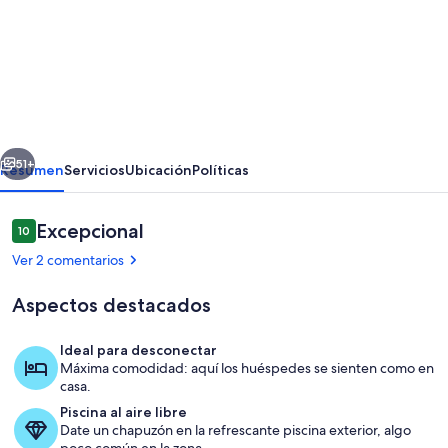
de
Can
Bonet
de
Baix
erior
Siguiente
es
51+
Resumen
Servicios
Ubicación
Políticas
una
villa
Comentarios
Excepcional
10
10 de 10
de
Ver 2 comentarios
arquitectura
Aspectos destacados
ibicenca
en
Ideal para desconectar
el
Máxima comodidad: aquí los huéspedes se sienten como en
Piscina
casa.
centro
Piscina al aire libre
de
Date un chapuzón en la refrescante piscina exterior, algo