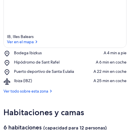
IB, Illes Balears
Ver en el mapa
Place,
Bodega Ibizkus
‪A 4 min a pie‬
Bodega
Ver en el mapa
Place,
Hipódromo de Sant Rafel
‪A 6 min en coche‬
Ibizkus
Hipódromo
Place,
Puerto deportivo de Santa Eulalia
‪A 22 min en coche‬
de
Puerto
Sant
Airport,
Ibiza (IBZ)
‪A 25 min en coche‬
deportivo
Rafel
Ibiza
de
(IBZ)
Ver todo sobre esta zona
Santa
Eulalia
Habitaciones y camas
6 habitaciones
(capacidad para 12 personas)