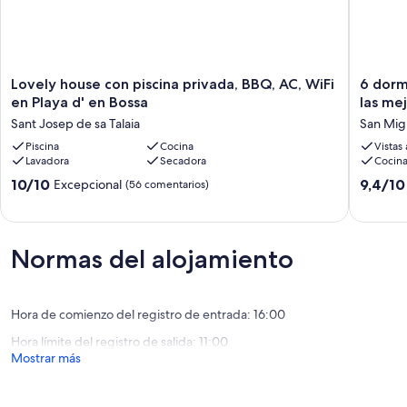
Lovely
6
Lovely house con piscina privada, BBQ, AC, WiFi
6 dormi
house
dormitor
en Playa d' en Bossa
las mej
con
7
Sant Josep de sa Talaia
San Mig
piscina
baños,
privada,
Piscina
Cocina
piscina
Vistas
Lavadora
Secadora
Cocin
BBQ,
privada
AC,
infinita
10.0
9.4
10/10
9,4/10
Excepcional
(56 comentarios)
WiFi
-
sobre
sobre
en
las
10,
10,
Playa
mejores
Excepcional,
Excepcio
d'
vistas
(56 comentarios)
(73 come
Normas del alojamiento
en
de
Bossa
Ibiza
Sant
San
Josep
Miguel
Hora de comienzo del registro de entrada: 16:00
de
Hora límite del registro de salida: 11:00
sa
Mostrar más
Talaia