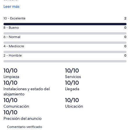
Se
Leer más
abre
en
2
10 - Excelente
2
una
comentarios
ventana
0
8 - Bueno
0
de
nueva
comentarios
un
0
6 - Normal
0
de
total
comentarios
un
0
4 - Mediocre
0
de
de
total
comentarios
2
un
0
2 - Horrible
0
de
de
con
total
comentarios
2
un
una
de
de
10/10
10/10
con
total
puntuación
2
un
una
de
Limpieza
Servicios
de
con
total
10/10
10/10
puntuación
2
10
una
de
de
con
Instalaciones y estado del
Llegada
-
puntuación
2
alojamiento
8
una
Excelente
de
con
10/10
10/10
-
puntuación
6
una
Comunicación
Ubicación
Bueno
de
-
puntuación
10/10
4
Normal
de
Precisión del anuncio
-
2
Comentarios
Mediocre
Comentario verificado
-