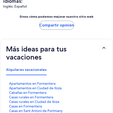
Idiomas:
Inglés, Español
Dinos cómo podemos mejorar nuestro sitio web
Compartir opinión
Más ideas para tus
vacaciones
Alquileres vacacionales
E
Apartamentos en Formentera
n
E
Apartamentos en Ciudad de Ibiza
l
n
E
Cabañas en Formentera
a
l
n
E
Casas rurales en Formentera
c
a
l
n
E
Casas rurales en Ciudad de Ibiza
e
c
a
l
n
E
Casas en Formentera
q
e
c
a
l
n
E
Casas en Sant Antoni de Portmany