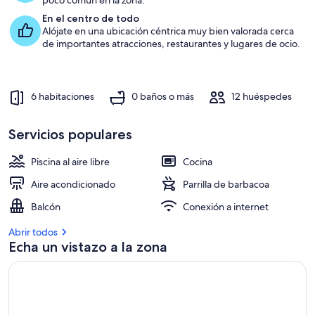
poco común en la zona.
la
En el centro de todo
isla.
Alójate en una ubicación céntrica muy bien valorada cerca
de importantes atracciones, restaurantes y lugares de ocio.
6 habitaciones
0 baños o más
12 huéspedes
Servicios populares
Piscina al aire libre
Cocina
Aire acondicionado
Parrilla de barbacoa
Balcón
Conexión a internet
Abrir todos
Echa un vistazo a la zona