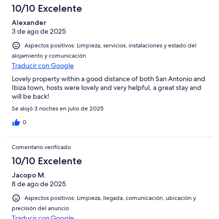
10/10 Excelente
Horrible
Alexander
3 de ago de 2025
Aspectos positivos: Limpieza, servicios, instalaciones y estado del
alojamiento y comunicación
Traducir con Google
Lovely property within a good distance of both San Antonio and
Ibiza town, hosts were lovely and very helpful, a great stay and
will be back!
Se alojó 3 noches en julio de 2025
0
Comentario verificado
10/10 Excelente
Jacopo M.
8 de ago de 2025
Aspectos positivos: Limpieza, llegada, comunicación, ubicación y
precisión del anuncio
Traducir con Google