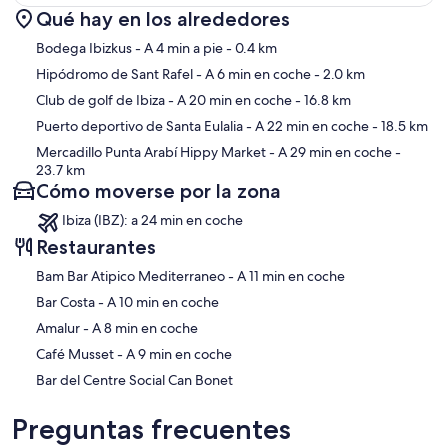
Qué hay en los alrededores
Mapa
Bodega Ibizkus
- A 4 min a pie
- 0.4 km
Hipódromo de Sant Rafel
- A 6 min en coche
- 2.0 km
Club de golf de Ibiza
- A 20 min en coche
- 16.8 km
Puerto deportivo de Santa Eulalia
- A 22 min en coche
- 18.5 km
Mercadillo Punta Arabí Hippy Market
- A 29 min en coche
-
23.7 km
Cómo moverse por la zona
Ibiza (IBZ): a 24 min en coche
Restaurantes
‪Bam Bar Atipico Mediterraneo - ‬A 11 min en coche
‪Bar Costa - ‬A 10 min en coche
‪Amalur - ‬A 8 min en coche
‪Café Musset - ‬A 9 min en coche
Bar del Centre Social Can Bonet
Preguntas frecuentes