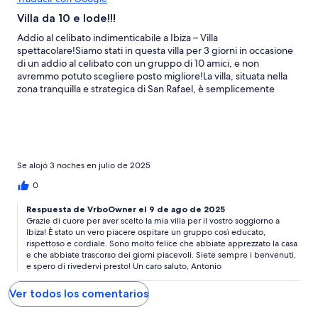
Villa da 10 e lode!!!
Addio al celibato indimenticabile a Ibiza – Villa
spettacolare!Siamo stati in questa villa per 3 giorni in occasione
di un addio al celibato con un gruppo di 10 amici, e non
avremmo potuto scegliere posto migliore!La villa, situata nella
zona tranquilla e strategica di San Rafael, è semplicemente
perfetta: spaziosa, pulitissima e dotata di ogni comfort. Le 6
camere da letto con bagno privato e aria condizionata ci hanno
garantito il massimo della comodità e della privacy, anche con un
gruppo numeroso.La piscina è stata il cuore delle nostre
giornate: grande, ben tenuta e immersa in un contesto
rilassante, ideale per rilassarsi, divertirsi e godersi il sole di
Se alojó 3 noches en julio de 2025
Ibiza.Un ringraziamento speciale va ad Antonio, l’host, che è
0
stato eccezionale. Sempre disponibile, cordiale e super
organizzato: ci ha accolti con il sorriso e ci ha fatto sentire subito
Respuesta de VrboOwner el 9 de ago de 2025
a casa.Se cercate un posto dove festeggiare in grande stile,
Grazie di cuore per aver scelto la mia villa per il vostro soggiorno a
senza rinunciare alla qualità e alla tranquillità, questa villa è la
Ibiza! È stato un vero piacere ospitare un gruppo così educato,
scelta giusta.
rispettoso e cordiale. Sono molto felice che abbiate apprezzato la casa
e che abbiate trascorso dei giorni piacevoli. Siete sempre i benvenuti,
e spero di rivedervi presto! Un caro saluto, Antonio
Ver todos los comentarios