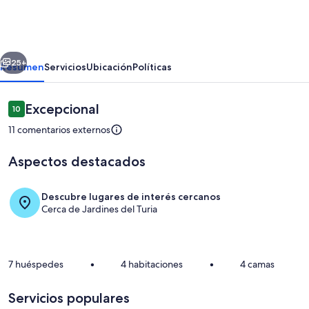
Villalonga
by
Interhome
erior
Siguiente
25+
Resumen
Servicios
Ubicación
Políticas
Comentarios
Excepcional
10
10 de 10
11 comentarios externos
Aspectos destacados
Descubre lugares de interés cercanos
Cerca de Jardines del Turia
Interior
7 huéspedes
•
4 habitaciones
•
4 camas
Servicios populares