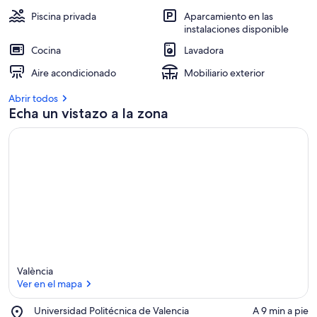
Piscina privada
Aparcamiento en las
instalaciones disponible
Cocina
Lavadora
Aire acondicionado
Mobiliario exterior
Abrir todos
Echa un vistazo a la zona
València
Ver en el mapa
Place,
Universidad Politécnica de Valencia
‪A 9 min a pie‬