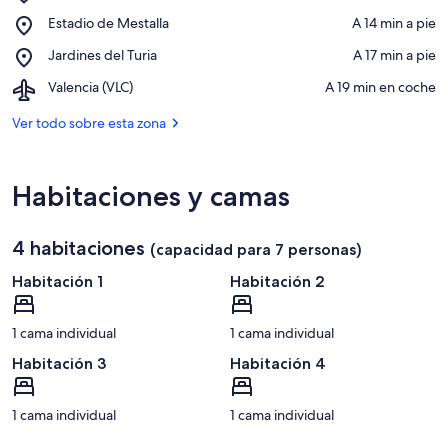
Universidad
Ver en el mapa
Place,
Estadio de Mestalla
‪A 14 min a pie‬
Politécnica
Estadio
de
Place,
Jardines del Turia
‪A 17 min a pie‬
de
Valencia
Jardines
Mestalla
Airport,
Valencia (VLC)
‪A 19 min en coche‬
del
Valencia
Turia
(VLC)
Ver todo sobre esta zona
Habitaciones y camas
4 habitaciones
(capacidad para 7 personas)
Habitación 1
Habitación 2
1 cama individual
1 cama individual
Habitación 3
Habitación 4
1 cama individual
1 cama individual