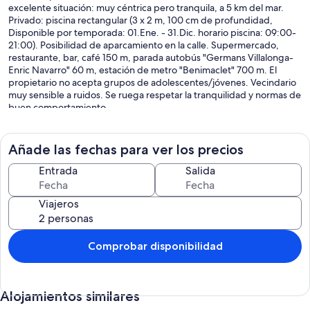
excelente situación: muy céntrica pero tranquila, a 5 km del mar.
Privado: piscina rectangular (3 x 2 m, 100 cm de profundidad,
Disponible por temporada: 01.Ene. - 31.Dic. horario piscina: 09:00-
21:00). Posibilidad de aparcamiento en la calle. Supermercado,
restaurante, bar, café 150 m, parada autobús "Germans Villalonga-
Enric Navarro" 60 m, estación de metro "Benimaclet" 700 m. El
propietario no acepta grupos de adolescentes/jóvenes. Vecindario
muy sensible a ruidos. Se ruega respetar la tranquilidad y normas de
buen comportamiento.
"Loft Villalonga", apartamento de 5 estancias 180 m2, en la planta
baja. Con mobiliario funcional y confortable: salón-comedor grande
con mesa de comedor, TV digital y pantalla plana. Salida a la terraza,
Añade las fechas para ver los precios
a la piscina. 3 dorm., cada habitación con 1 cama de matrimonio (150
cm, 200 cm de longitud). 1 dorm. con 1 cama (90 cm, 200 cm de
Entrada
Salida
longitud). Cocina abierta (horno, lavavajillas, 4 placas de
vitrocerámica, tostadora, microondas, congelador, cafetera
Viajeros
eléctrica). Baño/WC, 2 ducha/WC. Aire acondicionado, aire caliente.
Terraza grande. Muebles de terraza. El alojamiento dispone de:
lavadora, plancha, trona, cuna hasta 2 años, secador de pelo.
Internet (Wifi, gratis). A tener en cuenta: adecuado para familias.
Comprobar disponibilidad
Apartamento para no fumadores. VT-44324-V // Reg. Nr.:
ESFCTU000046056000312188000000000000000000VT-
44324-V3
Alojamientos similares
Incluído en el precio: