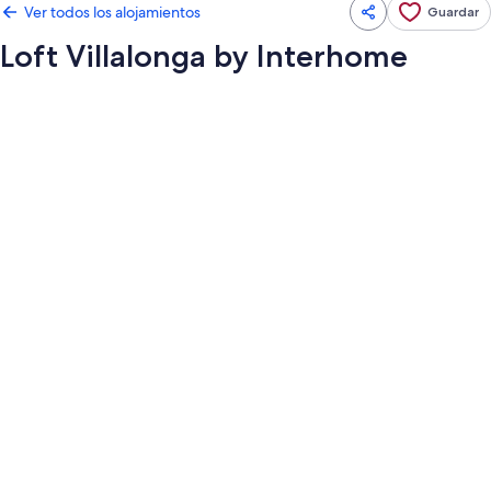
Ver todos los alojamientos
Guardar
Loft Villalonga by Interhome
Galería
de
imágenes
de
Loft