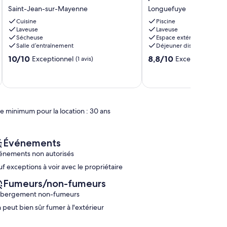
next
an
Saint-Jean-sur-Mayenne
Longuefuye
to
eighteenth
the
Cuisine
castle,
Piscine
Laveuse
Laveuse
Mayenne
private
Sécheuse
Espace extérieur
River
heated
Salle d’entraînement
Déjeuner disponible
Saint-
pool
10.0
8.8
Jean-
10/10
Longuefuye
8,8/10
Exceptionnel
Excellent
(1 avis)
(21 avis
sur
sur
sur-
10,
10,
Mayenne
Exceptionnel,
Excellent,
(1 avis)
(21 avis)
e minimum pour la location : 30 ans
Événements
énements non autorisés
uf exceptions à voir avec le propriétaire
Fumeurs/non-fumeurs
bergement non-fumeurs
 peut bien sûr fumer à l'extérieur