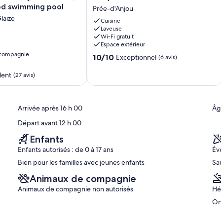
Deux
êts.
ed swimming pool
Prée-d'Anjou
Gîtes
( 3 mn en voiture, 10 mn à pieds).
laize
Jusqu'à
Cuisine
Laveuse
15
Wi-Fi gratuit
Personnes
Espace extérieur
Prée-
 compagnie
10.0
d'Anjou
10/10
Exceptionnel
(6 avis)
sur
10,
lent
(27 avis)
Exceptionnel,
(6 avis)
Arrivée après 16 h 00
Âg
Départ avant 12 h 00
Enfants
Enfants autorisés : de 0 à 17 ans
Év
Bien pour les familles avec jeunes enfants
Sa
Animaux de compagnie
Animaux de compagnie non autorisés
Hé
On