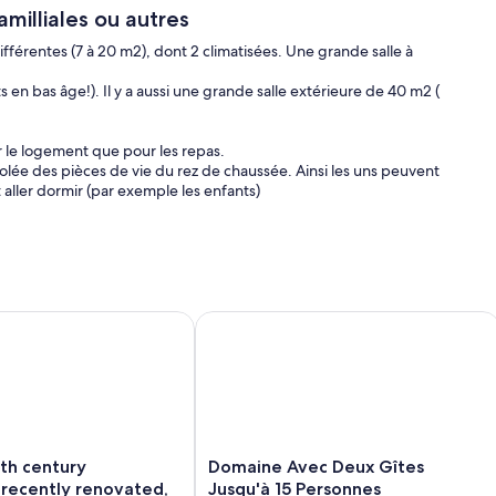
milliales ou autres
fférentes (7 à 20 m2), dont 2 climatisées. Une grande salle à
en bas âge!). Il y a aussi une grande salle extérieure de 40 m2 (
ur le logement que pour les repas.
olée des pièces de vie du rez de chaussée. Ainsi les uns peuvent
t aller dormir (par exemple les enfants)
 la terrasse et le jardin à partir de la cour intérieure
erci de venir avec les vôtres. Toutes les chambres sont avec des
h century farmhouse, recently renovated, with covered swimm
Domaine Avec Deux Gîtes Jusqu'à 15 
montant maximum qui sera demandé en cas de dégradations.
 La maison doit être rendue dans le même état de propreté qu'elle
et effet des containers (déchets ménagers, emballages, verres...)
être demandée après la réservation.
Domaine
8th century
Domaine Avec Deux Gîtes
à disposition sur demande quelques jours avant votre arrivée.
Avec
recently renovated,
Jusqu'à 15 Personnes
de 100 mètres.