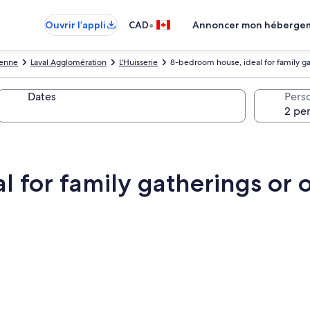
•
Ouvrir l’appli
CAD
Annoncer mon héberge
enne
Laval Agglomération
L'Huisserie
8-bedroom house, ideal for family ga
Dates
Pers
 for family gatherings or 