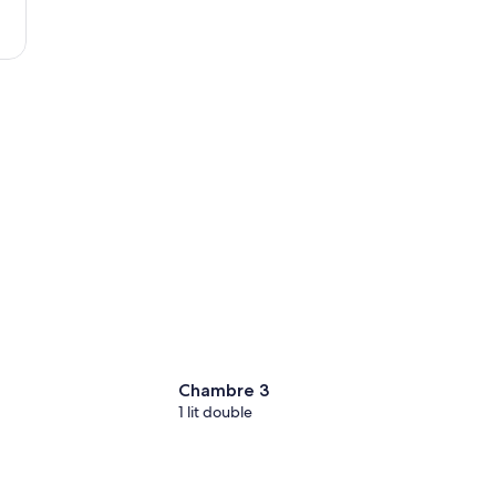
Trinité
Chambre 3
1 lit double