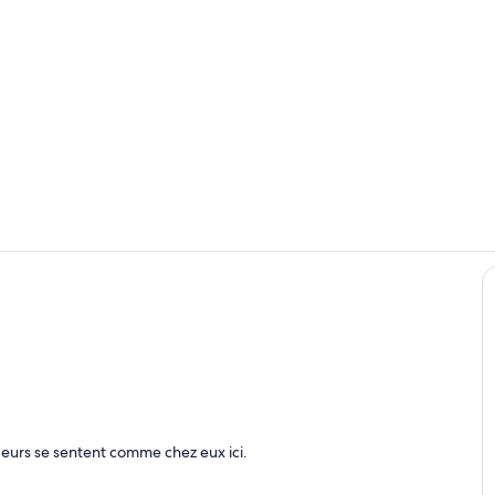
Terrain de p
palier du pr
ôté jardin
eurs se sentent comme chez eux ici.