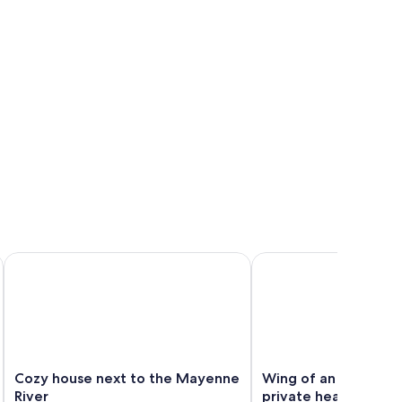
ing pool
Personnes
Cozy house next to the Mayenne River
Wing of an eighteenth 
Cozy
Wing
Cozy house next to the Mayenne
Wing of an eighteent
house
of
River
private heated pool