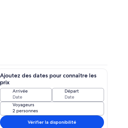
étanque à proximité
Salle à manger d'été (photo 1)
Ajoutez des dates pour connaître les
emier étage
Maison vue côté rue
prix
Arrivée
Départ
Voyageurs
Vérifier la disponibilité