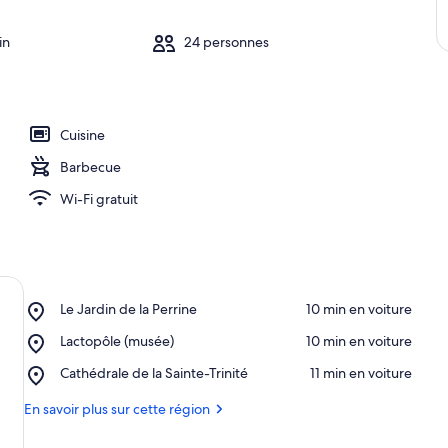
in
24 personnes
Cuisine
Barbecue
Wi-Fi gratuit
Place,
Le Jardin de la Perrine
‪10 min en voiture‬
Le
Place,
Lactopôle (musée)
‪10 min en voiture‬
Jardin
Lactopôle
de
Place,
Cathédrale de la Sainte-Trinité
‪11 min en voiture‬
(musée)
la
Cathédrale
Perrine
de
En savoir plus sur cette région
la
Sainte-