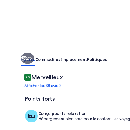
8-
bedroom
house,
ideal
for
family
gatherings
25+
or
Aperçu
Commodités
Emplacement
Politiques
other
events
Avis
Merveilleux
9,2
9,2 sur 10 –
Afficher les 38 avis
Points forts
Maison vue c
Conçu pour la relaxation
Hébergement bien noté pour le confort : les voyag