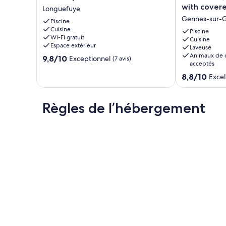
farmhouse,
century
Une boulangerie, un restaurant et une pizzeria sont tout pr
with cover
Longuefuye
heated
farmhouse,
Un magasin U express avec Drive est situé à moins d'un km 
Gennes-sur-G
pool
Piscine
recently
Cuisine
Longuefuye
renovated,
Piscine
Wi-Fi gratuit
with
Cuisine
Espace extérieur
Laveuse
covered
Animaux de
9.8
9,8/10
swimming
Exceptionnel
(7 avis)
acceptés
sur
pool
10,
8.8
Gennes-
8,8/10
Excel
Exceptionnel,
sur
sur-
(7 avis)
10,
Glaize
Excellent,
Règles de l’hébergement
(27 avis)