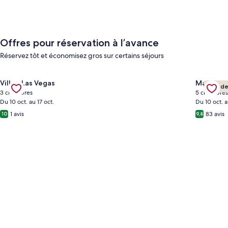
Offres pour réservation à l’avance
Réservez tôt et économisez gros sur certains séjours
Gallery
Consulter l’offre pour l’hébergement Cheerful Home with Ga
Gallery
Consulte
Villa – Las Vegas
Maison –
Hôte de
Carousel
Carous
3 chambres
5 chambres
Du 10 oct. au 17 oct.
Du 10 oct. a
1 avis
83 avis
10
9,8