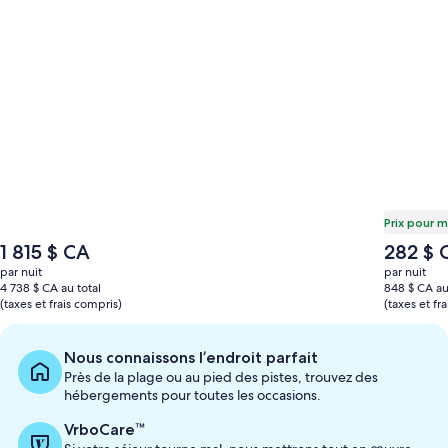
Prix pour m
Le
Le
1 815 $ CA
282 $ 
prix
prix
par nuit
par nuit
est
est
4 738 $ CA au total
848 $ CA au
de
de
(taxes et frais compris)
(taxes et fr
1 815 $ CA
282 $ CA
Nous connaissons l’endroit parfait
Près de la plage ou au pied des pistes, trouvez des
hébergements pour toutes les occasions.
VrboCare™