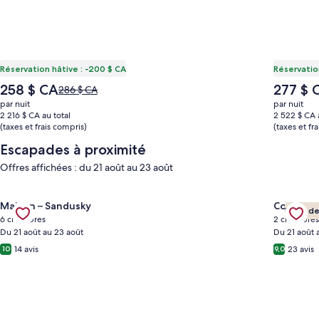
Réservation hâtive : -200 $ CA
Réservatio
Le
Le
258 $ CA
277 $ 
Le
286 $ CA
prix
prix
prix
par nuit
par nuit
est
est
était
2 216 $ CA au total
2 522 $ CA 
de
de
(taxes et frais compris)
de 286 $ CA,
(taxes et fr
258 $ CA
277 $ CA
consulter
Escapades à proximité
plus
de
Offres affichées : du 21 août au 23 août
renseignements
sur
Gallery
Consulter l’offre pour l’hébergement The Attic: Sandusky’s 
Gallery
Consulte
le
Maison – Sandusky
Cottage 
Hôte de
Carousel
Carous
tarif
6 chambres
2 chambres
ordinaire.
Du 21 août au 23 août
Du 21 août 
14 avis
23 avis
10
9,0