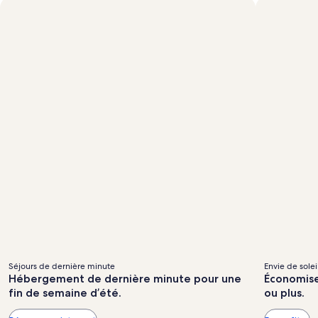
renseignements
sur
le
tarif
ordinaire.
Séjours de dernière minute
Envie de solei
Hébergement de dernière minute pour une
Économisez
fin de semaine d’été.
ou plus.