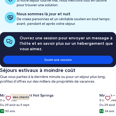
Si votre séjour tourne mal, nous mettrons tout en œuvre
pour trouver une solution.
Nous sommes là jour et nuit
De vraies personnes et un véritable soutien en tout temps :
avant, pendant et après votre séjour.
Ouvrez une session pour envoyer un message à
l’hôte et en savoir plus sur un hébergement que
vous aimez.
Ouvrir une session
Séjours estivaux à moindre coût
Que vous partiez à la dernière minute ou pour un séjour plus long,
profitez d’offres sur des milliers de propriétés de vacances.
Gallery
Consulter l’offre pour l’hébergement Canadian Rockies Retrea
Gallery
Consulte
Maison – Fairmont Hot Springs
Maison –
Aimé des clients
Carousel
Carous
3 chambres
5 chambres
Du 29 août au 5 sept.
Du 29 août 
50 avis
34 avis
10
9,6