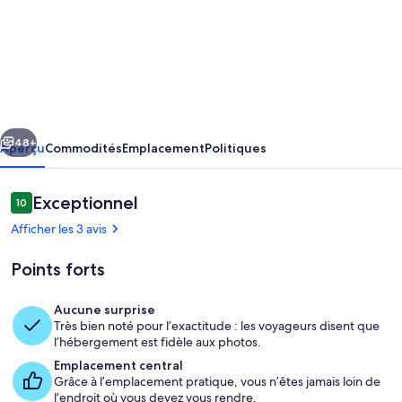
de
l’hébergement
Érablière
Charm
|
cédent
Suivant
2BDR
48+
Aperçu
Commodités
Emplacement
Politiques
|
Pool
Avis
Exceptionnel
10
10 sur 10 –
-
Afficher les 3 avis
Mont-
Points forts
Tremblant
Aucune surprise
Très bien noté pour l’exactitude : les voyageurs disent que
Aire de séjour
l’hébergement est fidèle aux photos.
Emplacement central
Grâce à l’emplacement pratique, vous n’êtes jamais loin de
l’endroit où vous devez vous rendre.