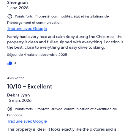
Shengnan
agreed upon with the management company.
1 janv. 2026
2)The person booking the property must be 21 years old or older
Points forts : Propreté, commodités, état et installations de
and must be present throughout the duration of the rental. This
l’hébergement et communication.
condition will be strictly enforced, and failure to comply may result
Traduire avec Google
in immediate eviction from the property without a refund.
Family had a very nice and calm 4day during the Christmas, the
3)The tenant agrees to vacate the property and return the
property is clean and full equipped with everything. Location is
keys/parking permit at the time of departure. Any items not
the best, close to everything and easy drive to skiing.
returned will result in the confiscation of the appropriate portions of
Séjour de 4 nuits en décembre 2025
the security deposit. The replacement cost for each remote or card
will be 100 CAD.
0
4)The tenant agrees to remove all garbage and recycle it into the
outdoor containers upon departure, including all alcohol bottles. A
Avis vérifié
violation of this policy will result in a confiscation of 150 CAD
10/10 – Excellent
deducted from the security deposit.
Debra Lynn
5)The tenant agrees not to smoke anywhere on the property. A
16 mars 2026
violation of this policy will result in the confiscation of the full security
Points forts : Propreté, arrivée, communication et exactitude de
deposit.
l’annonce.
6)Cleaning fees are charged at the time of booking. This covers the
Traduire avec Google
basic cleaning expected from the usual and normal use of the
This property is ideal. It looks exactly like the pictures and is
property and includes all floors, bathrooms, beds, and kitchen. Any