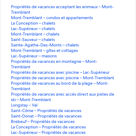
P
Propriétés de vacances acceptant les animaux – Mont-
r
Tremblant
o
M
Mont-Tremblant – condos et appartements
p
o
L
La Conception – chalets
r
n
a
L
Lac-Supérieur – chalets
i
t
C
a
M
Mont-Tremblant – chalets
é
-
o
c
o
S
Saint-Sauveur – chalets
t
T
n
-
n
a
S
Sainte-Agathe-Des-Monts – chalets
é
r
c
S
t
i
a
M
Mont-Tremblant – gîtes et cottages
s
e
e
u
-
n
i
o
L
Lac-Supérieur – maisons
d
m
p
p
T
t
n
n
a
P
Propriétés de vacances en montagne – Mont-
e
b
t
é
r
-
t
t
c
r
Tremblant
v
l
i
r
e
S
e
-
-
o
P
Propriétés de vacances avec piscine – Lac-Supérieur
a
a
o
i
m
a
-
T
S
p
r
P
Propriétés de vacances avec piscine – Mont-Tremblant
c
n
n
e
b
u
A
r
u
r
o
r
P
Propriétés de vacances au bord de la plage – Mont-
a
t
u
l
v
g
e
p
i
p
o
r
Tremblant
n
–
–
r
a
e
a
m
é
é
r
p
o
P
Propriétés de vacances avec accès direct aux pistes de
c
c
c
–
n
u
t
b
r
t
i
r
p
r
ski – Mont-Tremblant
e
o
h
c
t
r
h
l
i
é
é
i
r
o
L
Longstay – Val
s
n
a
h
–
–
e
a
e
s
t
é
i
p
o
S
Saint-Côme – Propriétés de vacances
a
d
l
a
c
c
-
n
u
d
é
t
é
r
n
a
S
Saint-Donat – Propriétés de vacances
c
o
e
l
h
h
D
t
r
e
s
é
t
i
g
i
a
B
Brebeuf – Propriétés de vacances
c
s
t
e
a
a
e
–
–
v
d
s
é
é
s
n
i
r
L
La Conception – Propriétés de vacances
e
e
s
t
l
l
s
g
m
a
e
d
s
t
t
t
n
e
a
L
Lac-Supérieur – Propriétés de vacances