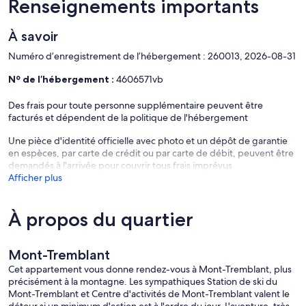
Fully equipped kitchen, with drip coffee maker and Tassimo
Renseignements importants
machine
Coffee, sugar, filters, oil, salt, and pepper provided
À savoir
Spacious terrace with dining table, pool view, and BBQ
Cleaning supplies available
Numéro d’enregistrement de l’hébergement : 260013, 2026-08-31
Washer / Dryer / Dishwasher
Pets allowed upon request (additional fee and approval required).
Nº de l’hébergement :
4606571vb
Whether you’re skiing, exploring trails, or simply enjoying nature,
Des frais pour toute personne supplémentaire peuvent être
this apartment is the perfect spot for a memorable Mont-Tremblant
facturés et dépendent de la politique de l'hébergement
stay.
Une pièce d'identité officielle avec photo et un dépôt de garantie
en espèces, par carte de crédit ou par carte de débit, peuvent être
Additional Rules
demandés à l'arrivée pour couvrir tous frais imprévus
Afficher plus
1)Occupancy of the property is limited to the names provided. The
management company must be notified via message of any
changes in occupancy. The number of people occupying the
À propos du quartier
property must not exceed the number entered at the time of
booking. This includes all children and babies, unless an exception is
agreed upon with the management company.
Mont-Tremblant
Cet appartement vous donne rendez-vous à Mont-Tremblant, plus
2)The person booking the property must be 21 years old or older
précisément à la montagne. Les sympathiques Station de ski du
and must be present throughout the duration of the rental. This
Mont-Tremblant et Centre d'activités de Mont-Tremblant valent le
condition will be strictly enforced, and failure to comply may result