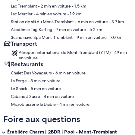
a refund for any interruption of electrical services caused by
Carte
Lac Tremblant
- 2 min en voiture
- 1.5 km
extreme weather conditions or other circumstances beyond its
control.
Lac Mercier
- 4 min en voiture
- 1.9 km
Station de ski du Mont-Tremblant
- 6 min en voiture
- 3.7 km
8)In the event of property damage, the management company
reserves the right to use the security deposit at its sole discretion to
Académie Tag Karting
- 7 min en voiture
- 5.2 km
compensate the owner for costs incurred in repairing or replacing
Scandinave Spa Mont-Tremblant
- 9 min en voiture
- 7.0 km
items of similar nature and quality.
Transport
9)The tenant agrees and consents to the entry of the management
Aéroport international de Mont-Tremblant (YTM) - 49 min
company, OPP, or city permit issuing agents due to noise violations,
en voiture
occupancy violations, or any other reasonable purpose.
Restaurants
10)The management company will not be responsible for any
‪Chalet Des Voyageurs - ‬6 min en voiture
injuries, illnesses, or deaths of the tenant, their guests, visitors, or
‪La Forge - ‬5 min en voiture
anyone else injured as a result of the tenant’s occupation or actions.
‪Le Shack - ‬5 min en voiture
11)The tenant agrees not to sublet or assign the property without
‪Cabane à Sucre - ‬4 min en voiture
the written permission of the Management Company.
‪Microbrasserie la Diable - ‬4 min en voiture
12)The tenant agrees not to order services or materials on behalf of
the Management Company. This will result in partial or total
Foire aux questions
confiscation of the security deposit.
Érablière Charm | 2BDR | Pool - Mont-Tremblant
13)The tenant agrees not to engage in illegal or irresponsible