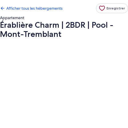
Afficher tous les hébergements
Enregistrer
Appartement
Érablière Charm | 2BDR | Pool -
Mont-Tremblant
Galerie
de
photos