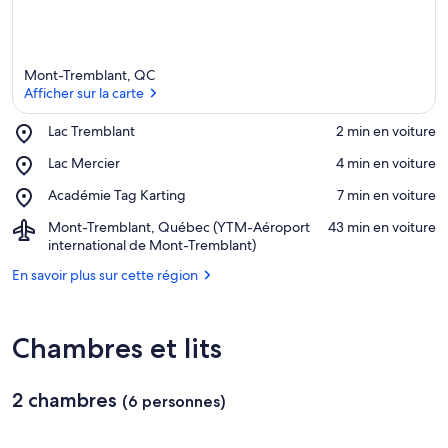
Mont-Tremblant, QC
Afficher sur la carte
Place,
Lac Tremblant
‪2 min en voiture‬
Lac
Afficher sur la carte
Place,
Lac Mercier
‪4 min en voiture‬
Tremblant
Lac
Place,
Académie Tag Karting
‪7 min en voiture‬
Mercier
Académie
Airport,
Mont-Tremblant, Québec (YTM-Aéroport
‪43 min en voiture‬
Tag
Mont-
international de Mont-Tremblant)
Karting
Tremblant,
En savoir plus sur cette région
Québec
(YTM-
Aéroport
international
Chambres et lits
de
Mont-
Tremblant)
2 chambres
(6 personnes)