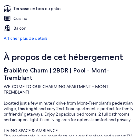
Terrasse en bois ou patio
Cuisine
Balcon
Afficher plus de détails
À propos de cet hébergement
Érablière Charm | 2BDR | Pool - Mont-
Tremblant
WELCOME TO OUR CHARMING APARTMENT – MONT-
TREMBLANT!
Located just a few minutes’ drive from Mont-Tremblant’s pedestrian
village, this bright and cozy 2nd-floor apartment is perfect for family
or friends’ getaways. Enjoy 2 spacious bedrooms, 2 full bathrooms,
and an open, light-filled living area for optimal comfort and privacy.
LIVING SPACE & AMBIANCE
The comfortable living room features a gas fireplace and a smart TV,