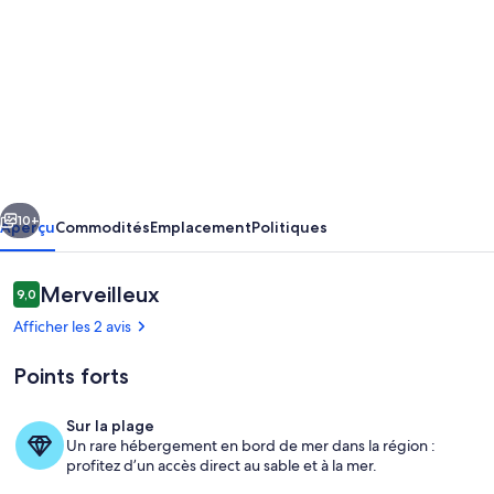
de
photos
de
l’hébergement
Saint-
Raphaël
-
cédent
Suivant
Calm
10+
Aperçu
Commodités
Emplacement
Politiques
with
superb
Avis
Merveilleux
9,0
9,0 sur 10 –
panoramic
Afficher les 2 avis
view
Points forts
_
cote
Sur la plage
d'azur
Un rare hébergement en bord de mer dans la région :
Plage
profitez d’un accès direct au sable et à la mer.
-