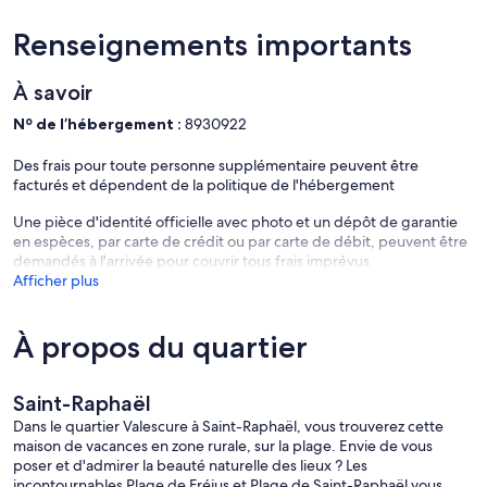
komplett abgeschlossenem großen Grundstück genießen. Der
große Garten der privaten Villa verfügt zudem über einen Gasgrill ,
Renseignements importants
welcher für gemütliche Grillabende genutzt werden kann.
Klimaanlage und Internet sind überall verfügbar. Haustiere sind auf
À savoir
Anfrage erlaubt. Auch die traumhaften Sandstrände der
Umgebung sind in fünf Kilometer gut zu erreichen. Die nächste
Nº de l’hébergement :
8930922
Ortsschaft für anfallende Einkäufe und Erkundungen befindet sich
drei Kilometer entfernt. Tagesausflüge in die Region mit den
Des frais pour toute personne supplémentaire peuvent être
umliegenden Städten Cannes und St. Tropez, sowie den Lérins-
facturés et dépendent de la politique de l'hébergement
Inseln oder die Gorges du Verdon sind empfehlenswert. Rad- und
Wassersport, sowie die umliegenden idyllischen Wanderwege
Une pièce d'identité officielle avec photo et un dépôt de garantie
machen den Aufenthalt in dieser Villa zu einem rundum
en espèces, par carte de crédit ou par carte de débit, peuvent être
unvergesslichen Urlaub.
demandés à l'arrivée pour couvrir tous frais imprévus
Afficher plus
À propos du quartier
Saint-Raphaël
Dans le quartier Valescure à Saint-Raphaël, vous trouverez cette
maison de vacances en zone rurale, sur la plage. Envie de vous
poser et d'admirer la beauté naturelle des lieux ? Les
incontournables Plage de Fréjus et Plage de Saint-Raphaël vous