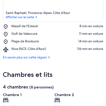
Saint-Raphaël, Provence-Alpes-Côte d'Azur
Afficher sur la carte
Place,
Massif de l'Esterel
‪8 min en voiture‬
Massif
Afficher sur la carte
Place,
Golf de Valescure
‪11 min en voiture‬
de
Golf
l'Esterel
Place,
Plage de Boulouris
‪14 min en voiture‬
de
Plage
Valescure
Airport,
Nice (NCE-Côte d'Azur)
‪116 min en voiture‬
de
Nice
Boulouris
(NCE-
En savoir plus sur cette région
Côte
d'Azur)
Chambres et lits
4 chambres
(8 personnes)
Chambre 1
Chambre 2