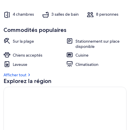
France
4 chambres
3 salles de bain
8 personnes
Commodités populaires
Sur la plage
Stationnement sur place
disponible
Chiens acceptés
Cuisine
Laveuse
Climatisation
Afficher tout
Explorez la région