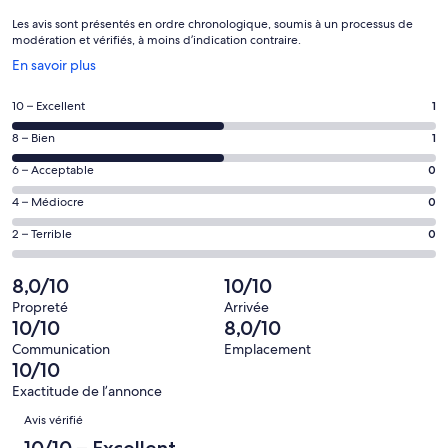
Les avis sont présentés en ordre chronologique, soumis à un processus de
modération et vérifiés, à moins d’indication contraire.
S’ouvre
En savoir plus
dans
une
Note
10 – Excellent
1
nouvelle
de 10
fenêtre
Note
8 – Bien
1
–
de 8
Excellent,
Note
6 – Acceptable
0
–
d’après
de 6
Bien,
Note
4 – Médiocre
0
1 avis
–
d’après
de 4
sur 2.
Acceptable,
Note
2 – Terrible
0
1 avis
–
d’après
de 2
sur 2.
Médiocre,
0 avis
–
8,0/10
10/10
d’après
sur 2.
Terrible,
0 avis
Propreté
Arrivée
d’après
10/10
8,0/10
sur 2.
0 avis
Communication
Emplacement
sur 2.
10/10
Exactitude de l’annonce
Avis
Avis vérifié