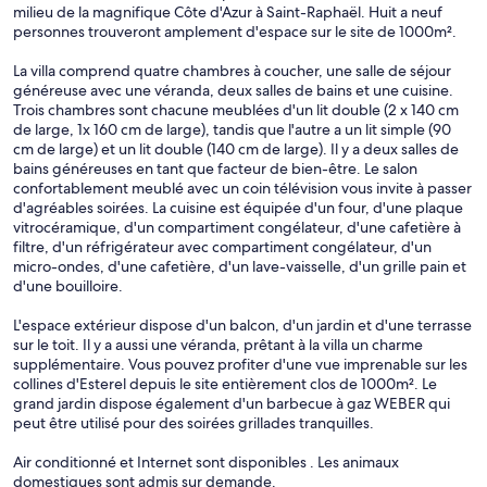
milieu de la magnifique Côte d'Azur à Saint-Raphaël. Huit a neuf
personnes trouveront amplement d'espace sur le site de 1000m².
La villa comprend quatre chambres à coucher, une salle de séjour
généreuse avec une véranda, deux salles de bains et une cuisine.
Trois chambres sont chacune meublées d'un lit double (2 x 140 cm
de large, 1x 160 cm de large), tandis que l'autre a un lit simple (90
cm de large) et un lit double (140 cm de large). Il y a deux salles de
bains généreuses en tant que facteur de bien-être. Le salon
confortablement meublé avec un coin télévision vous invite à passer
d'agréables soirées. La cuisine est équipée d'un four, d'une plaque
vitrocéramique, d'un compartiment congélateur, d'une cafetière à
filtre, d'un réfrigérateur avec compartiment congélateur, d'un
micro-ondes, d'une cafetière, d'un lave-vaisselle, d'un grille pain et
d'une bouilloire.
L'espace extérieur dispose d'un balcon, d'un jardin et d'une terrasse
sur le toit. Il y a aussi une véranda, prêtant à la villa un charme
supplémentaire. Vous pouvez profiter d'une vue imprenable sur les
collines d'Esterel depuis le site entièrement clos de 1000m². Le
grand jardin dispose également d'un barbecue à gaz WEBER qui
peut être utilisé pour des soirées grillades tranquilles.
Air conditionné et Internet sont disponibles . Les animaux
domestiques sont admis sur demande.