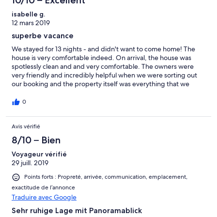
10/10 – Excellent
isabelle g.
12 mars 2019
superbe vacance
We stayed for 13 nights - and didn't want to come home! The
house is very comfortable indeed. On arrival, the house was
spotlessly clean and and very comfortable. The owners were
very friendly and incredibly helpful when we were sorting out
our booking and the property itself was everything that we
could have wished for. On arrival we were welcomed by the
owner's lovely friend who was extremely helpful and it was
0
good to know that she was nearby if we did have any questions
during our stay. We have fallen in love with both the people and
Avis vérifié
the place and are really looking forward to visiting again in the
future. We really cannot recommend this property or its lovely
8/10 – Bien
owners more highly. isabelle
Voyageur vérifié
29 juill. 2019
Points forts : Propreté, arrivée, communication, emplacement,
exactitude de l’annonce
Traduire avec Google
Sehr ruhige Lage mit Panoramablick