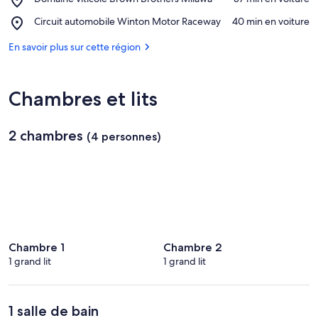
Ovens
Domaine
National
Place,
Circuit automobile Winton Motor Raceway
‪40 min en voiture‬
viticole
Park
Circuit
Brown
automobile
En savoir plus sur cette région
Brothers
Winton
Milawa
Motor
Raceway
Chambres et lits
2 chambres
(4 personnes)
Chambre 1
Chambre 2
1 grand lit
1 grand lit
1 salle de bain