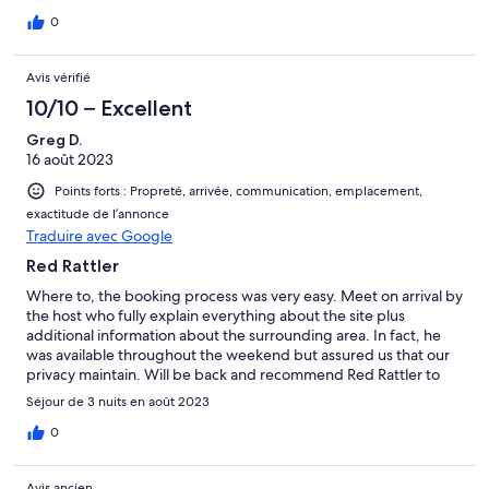
ensure we were comfortable through our stay. The camp
kitchen is well equipped and we made ourselves a full dinner
0
one evening, enjoyed outside by the fire with Tom the cat for
company. Would definitely return!
Avis vérifié
10/10 – Excellent
Greg D.
16 août 2023
Points forts : Propreté, arrivée, communication, emplacement,
exactitude de l’annonce
Traduire avec Google
Red Rattler
Where to, the booking process was very easy. Meet on arrival by
the host who fully explain everything about the site plus
additional information about the surrounding area. In fact, he
was available throughout the weekend but assured us that our
privacy maintain. Will be back and recommend Red Rattler to
friends. Thank you for a lovely weekend.
Séjour de 3 nuits en août 2023
0
Avis ancien