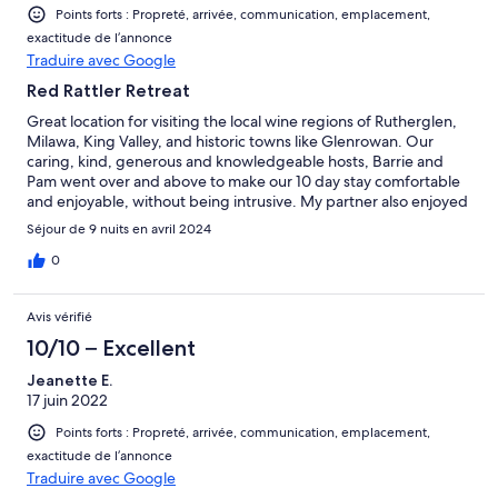
Points forts : Propreté, arrivée, communication, emplacement,
exactitude de l’annonce
Traduire avec Google
Red Rattler Retreat
Great location for visiting the local wine regions of Rutherglen,
Milawa, King Valley, and historic towns like Glenrowan. Our
caring, kind, generous and knowledgeable hosts, Barrie and
Pam went over and above to make our 10 day stay comfortable
and enjoyable, without being intrusive. My partner also enjoyed
meeting the cows on the property.
Séjour de 9 nuits en avril 2024
0
Avis vérifié
10/10 – Excellent
Jeanette E.
17 juin 2022
Points forts : Propreté, arrivée, communication, emplacement,
exactitude de l’annonce
Traduire avec Google