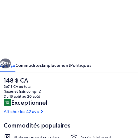
de
photos
de
l’hébergement
'
Red
Rattler
cédent
Suivant
Retreat
17+
Aperçu
Commodités
Emplacement
Politiques
'
Le
148 $ CA
The
prix
367 $ CA au total
Best
actuel
(taxes et frais compris)
est
Du 18 août au 20 août
B
de 148 $ CA
Avis
Exceptionnel
10
10 sur 10 –
and
Afficher les 42 avis
B
Commodités populaires
Experience
Terrain de l’hébergement
in
Stationnement sur place
Accès à Internet