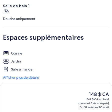
Salle de bain 1
Douche uniquement
Espaces supplémentaires
Cuisine
Jardin
Salle à manger
Afficher plus de détails
Le
148 $ CA
prix
367 $ CA au total
actuel
(taxes et frais compris)
est
Du 18 août au 20 août
de 148 $ CA