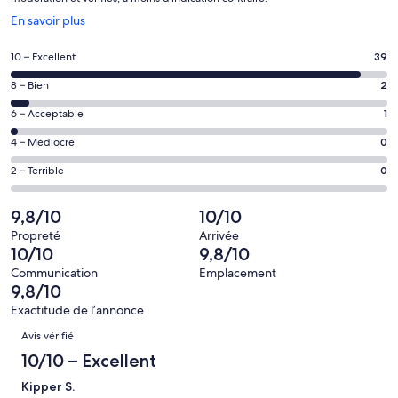
S’ouvre
En savoir plus
dans
une
Note
10 – Excellent
39
nouvelle
de 10
fenêtre
Note
8 – Bien
2
–
de 8
Excellent,
Note
6 – Acceptable
1
–
d’après
de 6
Bien,
Note
4 – Médiocre
0
39 avis
–
d’après
de 4
sur 42.
Acceptable,
Note
2 – Terrible
0
2 avis
–
d’après
de 2
sur 42.
Médiocre,
1 avis
–
9,8/10
10/10
d’après
sur 42.
Terrible,
0 avis
Propreté
Arrivée
d’après
10/10
9,8/10
sur 42.
0 avis
Communication
Emplacement
sur 42.
9,8/10
Exactitude de l’annonce
Avis
Avis vérifié
10/10 – Excellent
Kipper S.