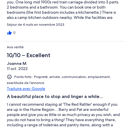
you. One long mid 1900s red train carriage divided into 3 parts.
2 bedrooms and a bathroom. You can book one or both
bedrooms (the first bedroom includes a kitchenette.) There is
also a camp kitchen outdoors nearby. While the facilities are
fairly basic they are comprehensive, and help is readily at hand
Séjour de 4 nuits en novembre 2023
from Barrie and Pam. The sound of the myriad birds in the early
morning is a delight. Very peaceful, and the nearby Boorhaman
0
Hotel is a bonus for a surprisingly good meal.
Avis vérifié
10/10 – Excellent
Joanne M.
11 oct. 2022
Points forts : Propreté, arrivée, communication, emplacement,
exactitude de l’annonce
Traduire avec Google
A beautiful place to stop and linger a while...
I cannot recommend staying at 'The Red Rattler' enough if you
are up in the Hume Region... Barry and Pat are wonderful
people and give you as little or as much privacy as you wish, and
you do not have to bring a thing! They have everything there,
including a range of toiletries and pantry items, along with a