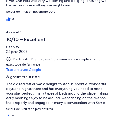
River. Our host was very welcoming and obliging, ensuring we
had access to everything we might need.
Séjour de 1 nuit en novembre 2019
0
Avis vérifié
10/10 – Excellent
Sean W.
22 janv. 2023
Points forts : Propreté, arrivée, communication, emplacement,
exactitude de l’annonce
Traduire avec Google
A great train ride
The old red rattler was a delight to stop in, spent 3, wonderful
days and nights there and has everything you need to make
your stay perfect, many types of birds around the place making
early mornings a joy to be around, went fishing on the river on
the property and engaged in many a conversation with Barrie
the owner and is a fellow brummie ( uk ),. Highly recommended
Séjour de 3 nuits en janvier 2023
this place and only a few km from the border with many a day