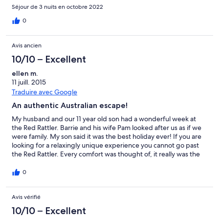
continental breakfast included in the price... and the nightly rate
Séjour de 3 nuits en octobre 2022
is cheaper than most standard hotel/motel rooms. So clean, and
a lovely place to rest and recuperate with lots to see in the area.
0
We will be back, and will recommend this stay to everyone. Not
suitable for young children, but fantastic for couples who want
Avis ancien
some time away, and perfect for two couples with the extra
room that has its own private access (additional cost involved,
10/10 – Excellent
but great for what you get). A unique experience. Thank you!
ellen m.
11 juill. 2015
Traduire avec Google
An authentic Australian escape!
My husband and our 11 year old son had a wonderful week at
the Red Rattler. Barrie and his wife Pam looked after us as if we
were family. My son said it was the best holiday ever! If you are
looking for a relaxingly unique experience you cannot go past
the Red Rattler. Every comfort was thought of, it really was the
best 'glamping' experience we have had to date. The outdoor
camp kitchen was well equipped and the fire lit by Barrie every
0
evening was very welcome! The surrounding townships are
charming and friendly and the scenery breathtaking. We will be
Avis vérifié
back and will recommend the Red Rattler to everyone. Thank
you Pam and Barrie. Please give Maggie a pat from us! Ellen,
10/10 – Excellent
Simon and Benson