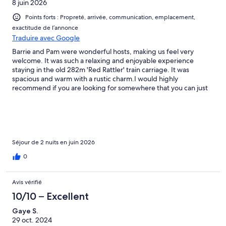
8 juin 2026
Points forts : Propreté, arrivée, communication, emplacement,
exactitude de l’annonce
Traduire avec Google
Barrie and Pam were wonderful hosts, making us feel very
welcome. It was such a relaxing and enjoyable experience
staying in the old 282m 'Red Rattler' train carriage. It was
spacious and warm with a rustic charm.I would highly
recommend if you are looking for somewhere that you can just
disconnect and unwind from the world.Great base for those
wanting to explore the wonderful wineries and dining
experiences the region has to offer.
Séjour de 2 nuits en juin 2026
0
Avis vérifié
10/10 – Excellent
Gaye S.
29 oct. 2024