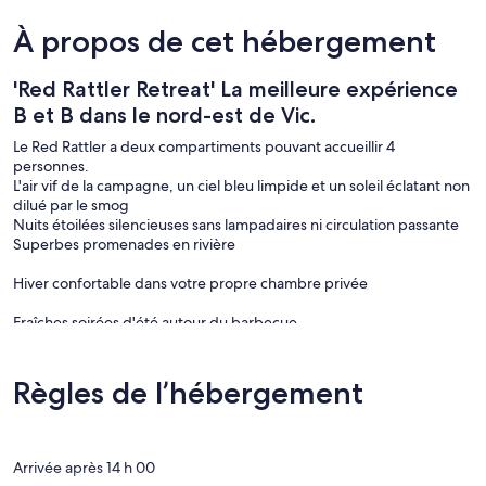
À propos de cet hébergement
'Red Rattler Retreat' La meilleure expérience
B et B dans le nord-est de Vic.
Le Red Rattler a deux compartiments pouvant accueillir 4
personnes.
L'air vif de la campagne, un ciel bleu limpide et un soleil éclatant non
dilué par le smog
Nuits étoilées silencieuses sans lampadaires ni circulation passante
Superbes promenades en rivière
Hiver confortable dans votre propre chambre privée
Fraîches soirées d'été autour du barbecue
Lits Queen luxueux pour une bonne nuit de sommeil
Réveillez-vous au doux choeur des oiseaux
Règles de l’hébergement
Profitez de notre wagon historique restauré avec amour, un
"wagonnet rouge". Le chariot charmant et unique est aménagé avec
goût avec des commodités modernes. Bien qu'ils soient idéalement
Arrivée après 14 h 00
mis en place pour les couples.