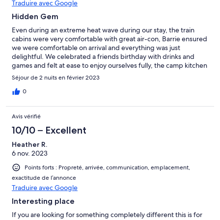
Traduire avec Google
Hidden Gem
Even during an extreme heat wave during our stay, the train
cabins were very comfortable with great air-con, Barrie ensured
we were comfortable on arrival and everything was just
delightful. We celebrated a friends birthday with drinks and
games and felt at ease to enjoy ourselves fully, the camp kitchen
was great as well as sitting outside and listening to all the birds.
Séjour de 2 nuits en février 2023
Plenty of hot water, tv's , CD player and all the utensils supplied.
It was a pleasure to have Barrie provide us suggestions for local
0
tourist sites, of course being in close proximity to local wineries
and river swim made the weekend away delightful to
Avis vérifié
remember.
10/10 – Excellent
Heather R.
6 nov. 2023
Points forts : Propreté, arrivée, communication, emplacement,
exactitude de l’annonce
Traduire avec Google
Interesting place
If you are looking for something completely different this is for