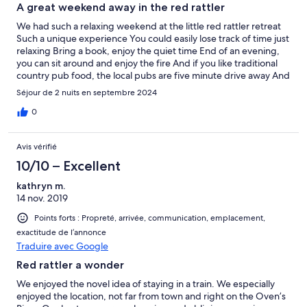
A great weekend away in the red rattler
We had such a relaxing weekend at the little red rattler retreat
Such a unique experience You could easily lose track of time just
relaxing Bring a book, enjoy the quiet time End of an evening,
you can sit around and enjoy the fire And if you like traditional
country pub food, the local pubs are five minute drive away And
don’t forget the loo with a view Thanks for a great weekend
Séjour de 2 nuits en septembre 2024
0
Avis vérifié
10/10 – Excellent
kathryn m.
14 nov. 2019
Points forts : Propreté, arrivée, communication, emplacement,
exactitude de l’annonce
Traduire avec Google
Red rattler a wonder
We enjoyed the novel idea of staying in a train. We especially
enjoyed the location, not far from town and right on the Oven’s