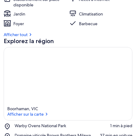
disponible
the
Jardin
Climatisation
North
East
Foyer
Barbecue
of
Afficher tout
Explorez la région
Vic.
Boorhaman, VIC
Afficher sur la carte
Place,
Warby Ovens National Park
‪1 min à pied‬
Warby
Afficher sur la carte
Place,
Domaine viticole Brown Brothers Milawa
‪37 min en voiture‬