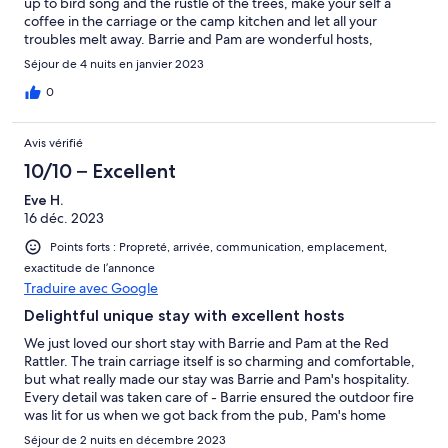
up to bird song and the rustle of the trees, make your self a
coffee in the carriage or the camp kitchen and let all your
troubles melt away. Barrie and Pam are wonderful hosts,
greeting you like old friends and providing everything you need
Séjour de 4 nuits en janvier 2023
and more for a great stay and the regular visits from Maggie the
dog and Tom the cat make this place fell like a home away from
0
home. We will definitely return.
Avis vérifié
10/10 – Excellent
Eve H.
16 déc. 2023
Points forts : Propreté, arrivée, communication, emplacement,
exactitude de l’annonce
Traduire avec Google
Delightful unique stay with excellent hosts
We just loved our short stay with Barrie and Pam at the Red
Rattler. The train carriage itself is so charming and comfortable,
but what really made our stay was Barrie and Pam's hospitality.
Every detail was taken care of - Barrie ensured the outdoor fire
was lit for us when we got back from the pub, Pam's home
made jams in the fridge were delicious, and care was taken to
Séjour de 2 nuits en décembre 2023