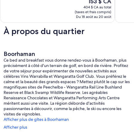
Le
153 $ CA
29 avis
prix
404 $ CA au total
est
(taxes et frais compris)
de
Du 18 août au 20 août
153 $ CA
À propos du quartier
Boorhaman
Ce bed and breakfast vous donne rendez-vous à Boorhaman, plus
précisément à côté d'un terrain de golf, en bord de rivière. Profitez
de votre séjour pour expérimenter de nouvelles activités aux
célèbres Vins Warrabilla et Wangaratta Golf Club. Vous préférez le
calme et la beauté des grands espaces ? Mettez plutôt le cap sur les
magnifiques sites de Peechelba - Wangaratta Rail Line Bushland
Reserve et Black Swamp Wildlife Reserve. Les agréables
Renaissance Chocolates et Wangaratta Performing Arts Centre
méritent aussi une visite. La région déborde d'activités
passionnantes à découvrir, comme la pêche, le ski ou encore les
visites de vignobles.
Afficher plus de gîtes à Boorhaman
Afficher plus