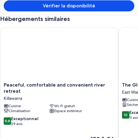
Vérifier la disponibilité
Hébergements similaires
Peaceful, comfortable and convenient river retreat
The Glen
Peaceful,
The
Peaceful, comfortable and convenient river
The Gl
comfortable
Glenn
retreat
East Wa
and
on
Killawarra
Cuisin
convenient
Ovens
Séche
river
Cuisine
Wi-Fi gratuit
River
Climatisation
Espace extérieur
retreat
East
10.0
Exc
10
Killawarra
Wangara
sur
11 avi
9.8
Exceptionnel
9,8
10,
sur
29 avis
Exceptio
10,
11 avis
Exceptionnel,