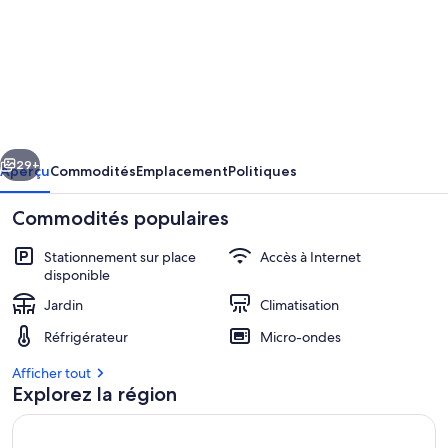
de
l’hébergement
Private
Room
with
cédent
Suivant
Bathroom
29+
Aperçu
Commodités
Emplacement
Politiques
and
Commodités populaires
Great
Rate
Stationnement sur place
Accès à Internet
disponible
Jardin
Climatisation
Réfrigérateur
Micro-ondes
Afficher tout
Chambre
Explorez la région