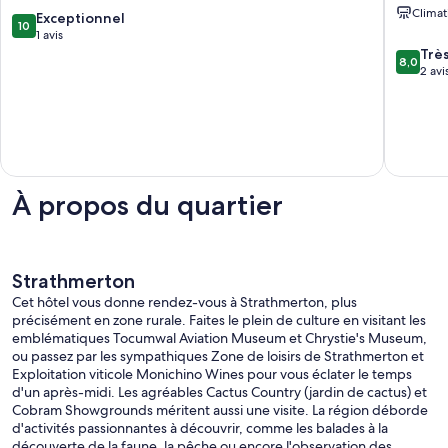
Tiny
Fountai
Climat
10.0
Away
Exceptionnel
Courtya
10
sur
Koonoomoo
1 avis
Room
10,
8.0
Melbou
Trè
8,0
Exceptionnel,
sur
2 avi
1 avis
10,
Très
bien,
2 avis
À propos du quartier
Strathmerton
Cet hôtel vous donne rendez-vous à Strathmerton, plus
précisément en zone rurale. Faites le plein de culture en visitant les
emblématiques Tocumwal Aviation Museum et Chrystie's Museum,
ou passez par les sympathiques Zone de loisirs de Strathmerton et
Exploitation viticole Monichino Wines pour vous éclater le temps
d'un après-midi. Les agréables Cactus Country (jardin de cactus) et
Cobram Showgrounds méritent aussi une visite. La région déborde
d'activités passionnantes à découvrir, comme les balades à la
découverte de la faune, la pêche ou encore l'observation des