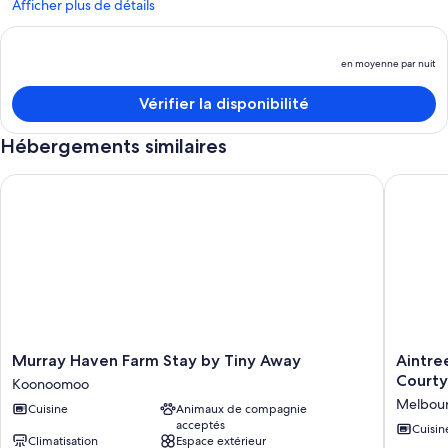
Afficher plus de détails
en moyenne par nuit
L
p
Vérifier la disponibilité
e
e
Hébergements similaires
m
p
Murray Haven Farm Stay by Tiny Away
Aintree'
nu
Murray
Aintree'
Murray Haven Farm Stay by Tiny Away
Aintre
Haven
Area's
Court
Koonoomoo
Farm
best
Melbou
Cuisine
Animaux de compagnie
Stay
kept
acceptés
by
secret.
Cuisin
Climatisation
Espace extérieur