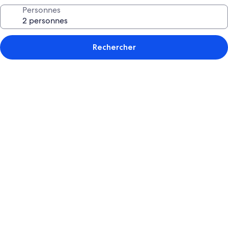
Personnes
Rechercher
Galerie
de
photos