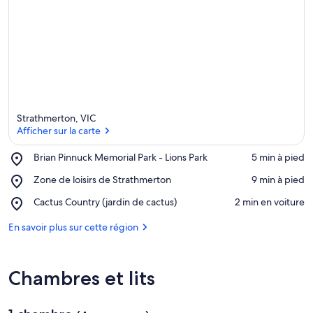
Strathmerton, VIC
Afficher sur la carte
Place,
Brian Pinnuck Memorial Park - Lions Park
‪5 min à pied‬
Brian
Afficher sur la carte
Place,
Zone de loisirs de Strathmerton
‪9 min à pied‬
Pinnuck
Zone
Memorial
Place,
Cactus Country (jardin de cactus)
‪2 min en voiture‬
de
Park
Cactus
loisirs
-
Country
En savoir plus sur cette région
de
Lions
(jardin
Strathmerton
Park
de
cactus)
Chambres et lits