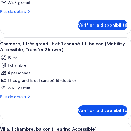
de
Wi-Fi gratuit
chambre :
Plus
Plus de détails
Chambre,
de
1
détails
Vérifier la disponibilité
pour
très
Chambre,
grand
1
Afficher
Une chambre d’hôtel avec un grand lit
lit
3
très
Chambre, 1 très grand lit et 1 canapé-lit, balcon (Mobility
toutes
grand
et
Accessible, Transfer Shower)
lit
les
1
19 m²
et
photos
canapé-
1
1 chambre
pour
lit,
canapé-
4 personnes
ce
lit,
balcon
balcon
type
1 très grand lit et 1 canapé-lit (double)
(Hearing
(Hearing
de
Wi-Fi gratuit
Accessible)
Accessible)
chambre :
Plus
Plus de détails
Chambre,
de
1
détails
Vérifier la disponibilité
pour
très
Chambre,
grand
1
Afficher
Une chambre d’hôtel moderne dotée d’u
lit
7
très
Villa, 1 chambre, balcon (Hearing Accessible)