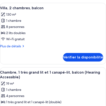
très
1
Afficher
Une chambre d’hôtel moderne dotée d’u
grand
10
très
Villa, 2 chambres, balcon
toutes
lit
grand
130 m²
lit
les
et
et
1 chambre
photos
1
1
pour
8 personnes
canapé-
canapé-
ce
lit,
lit,
2 lits doubles
balcon
type
balcon
Wi-Fi gratuit
de
Plus
Plus de détails
chambre :
de
Villa,
détails
Vérifier la disponibilité
pour
2
Villa,
chambres,
2
Afficher
Une chambre d’hôtel avec un grand lit
balcon
3
chambres,
Chambre, 1 très grand lit et 1 canapé-lit, balcon (Hearing
toutes
balcon
Accessible)
les
19 m²
photos
1 chambre
pour
4 personnes
ce
type
1 très grand lit et 1 canapé-lit (double)