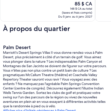
Le
85 $ CA
40 avis
520 avis
prix
148 $ CA au total
est
(taxes et frais compris)
de
Du 5 janv. au 6 janv. 2027
85 $ CA
À propos du quartier
Palm Desert
Marriott's Desert Springs Villas II vous donne rendez-vous à Palm
Desert, plus précisément à côté d'un terrain de golf. Vous aimez
vous plonger dans la nature ? Les indispensables Palm Canyon et
Montagnes de San Jacinto se doivent de figurer sur votre parcours.
Vous n'êtes pas non plus contre un petit bain de culture ? Les
pragmatiques McCallum Theatre (théâtre) et Coachella Valley
Repertory Theater sauront vous ravir ! Vous voyagez avec des
enfants ? Ne manquez pas l'agréable Palm Springs Convention
Center (centre de congrès). Découvrez également l'illustre Indian
Wells Tennis Garden. Sortez les clubs de golf et pratiquez votre
swing sur l'un des parcours de la région ou vivez de nouvelles
aventures en plein air en vous essayant à différentes activités telles
que la randonnée à pied ou à vélo.
Afficher plus d’hôtels-résidences à Palm Desert