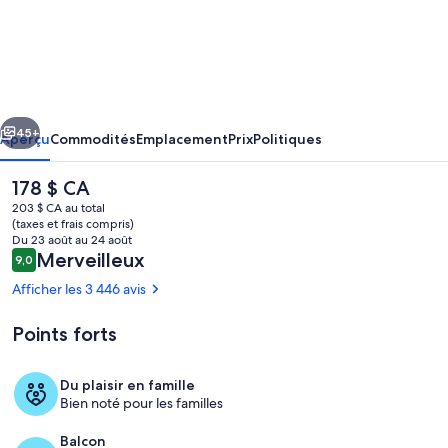
l’hébergement
Marriott's
Desert
Springs
cédent
Suivant
Villas
45+
Aperçu
Commodités
Emplacement
Prix
Politiques
II
Le
178 $ CA
prix
203 $ CA au total
actuel
(taxes et frais compris)
est
Du 23 août au 24 août
de 178 $ CA
Avis
Merveilleux
9,0
9,0 sur 10 –
Afficher les 3 446 avis
Points forts
Extérieur
Du plaisir en famille
Bien noté pour les familles
Balcon