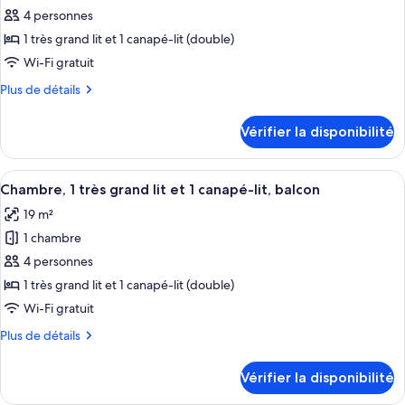
pour
4 personnes
ce
1 très grand lit et 1 canapé-lit (double)
type
Wi-Fi gratuit
de
Plus
Plus de détails
chambre :
de
Villa,
détails
Vérifier la disponibilité
pour
1
Villa,
chambre,
1
Afficher
Une chambre d’hôtel avec un grand lit
balcon
3
chambre,
Chambre, 1 très grand lit et 1 canapé-lit, balcon
toutes
balcon
19 m²
les
1 chambre
photos
pour
4 personnes
ce
1 très grand lit et 1 canapé-lit (double)
type
Wi-Fi gratuit
de
Plus
Plus de détails
chambre :
de
Chambre,
détails
Vérifier la disponibilité
pour
1
Chambre,