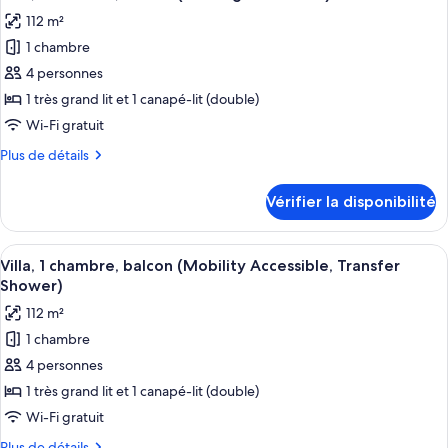
toutes
grand
et
112 m²
lit
les
1
et
1 chambre
photos
canapé-
1
pour
4 personnes
lit,
canapé-
ce
lit,
1 très grand lit et 1 canapé-lit (double)
balcon
balcon
type
(Mobility
Wi-Fi gratuit
(Mobility
de
Accessible,
Accessible,
Plus
Plus de détails
chambre :
Transfer
Transfer
de
Villa,
Shower)
détails
Shower)
Vérifier la disponibilité
pour
1
Villa,
chambre,
1
Afficher
Une chambre d’hôtel moderne dotée d’u
balcon
7
chambre,
Villa, 1 chambre, balcon (Mobility Accessible, Transfer
toutes
(Hearing
balcon
Shower)
(Hearing
les
Accessible)
112 m²
Accessible)
photos
1 chambre
pour
4 personnes
ce
type
1 très grand lit et 1 canapé-lit (double)
de
Wi-Fi gratuit
chambre :
Plus
Plus de détails