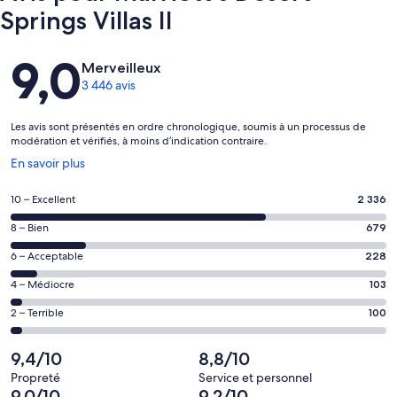
Springs Villas II
Avis
9,0
Merveilleux
3 446 avis
Les avis sont présentés en ordre chronologique, soumis à un processus de
modération et vérifiés, à moins d’indication contraire.
S’ouvre
En savoir plus
dans
une
Note
10 – Excellent
2 336
nouvelle
de 10
fenêtre
Note
8 – Bien
679
–
de 8
Excellent,
Note
6 – Acceptable
228
–
d’après
de 6
Bien,
Note
4 – Médiocre
103
2336 avis
–
d’après
de 4
sur 3446.
Acceptable,
Note
2 – Terrible
100
679 avis
–
d’après
de 2
sur 3446.
Médiocre,
228 avis
–
9,4/10
8,8/10
d’après
sur 3446.
Terrible,
103 avis
Propreté
Service et personnel
d’après
9,0/10
9,2/10