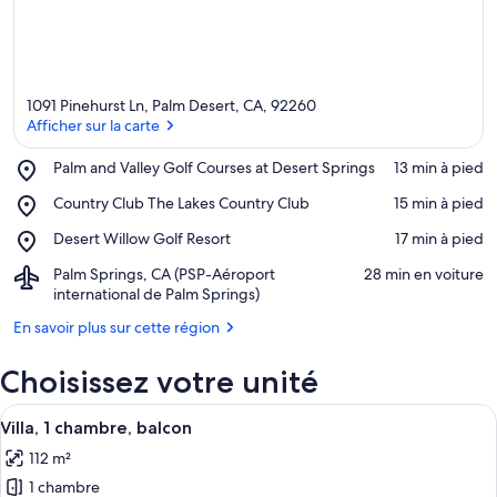
1091 Pinehurst Ln, Palm Desert, CA, 92260
Afficher sur la carte
Place,
Palm and Valley Golf Courses at Desert Springs
‪13 min à pied‬
Palm
Afficher sur la carte
Place,
Country Club The Lakes Country Club
‪15 min à pied‬
and
Country
Valley
Place,
Desert Willow Golf Resort
‪17 min à pied‬
Club
Golf
Desert
The
Courses
Airport,
Palm Springs, CA (PSP-Aéroport
‪28 min en voiture‬
Willow
Lakes
at
Palm
international de Palm Springs)
Golf
Country
Desert
Springs,
Resort
Club
Springs
En savoir plus sur cette région
CA
(PSP-
Choisissez votre unité
Aéroport
international
Afficher
de
Une chambre d’hôtel moderne dotée d’u
7
Villa, 1 chambre, balcon
Palm
toutes
Springs)
112 m²
les
1 chambre
photos