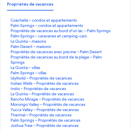
Propriétés de vacances
C
Coachella – condos et appartements
o
P
Palm Springs – condos et appartements
a
a
P
Propriétés de vacances au bord d’un lac – Palm Springs
c
l
r
P
Palm Springs – caravanes et camping-cars
h
m
o
a
L
La Quinta – maisons
e
S
p
l
a
P
Palm Desert – maisons
l
p
r
m
Q
a
P
Propriétés de vacances avec piscine – Palm Desert
l
r
i
S
u
l
r
P
Propriétés de vacances au bord de la plage – Palm
a
i
é
p
i
m
o
r
Springs
–
n
t
r
n
D
p
o
L
La Quinta – villas
c
g
é
i
t
e
r
p
a
P
Palm Springs – villas
o
s
s
n
a
s
i
r
Q
a
I
Idyllwild – Propriétés de vacances
n
d
g
e
é
i
u
l
d
I
Indian Wells – Propriétés de vacances
d
–
e
s
–
r
t
é
i
m
y
n
I
Indio – Propriétés de vacances
o
c
v
m
t
é
t
n
S
l
d
n
L
La Quinta – Propriétés de vacances
s
o
a
–
a
s
é
t
p
l
i
d
a
R
Rancho Mirage – Propriétés de vacances
e
n
c
c
i
–
d
s
a
r
w
a
i
Q
a
M
Morongo Valley – Propriétés de vacances
t
d
a
a
s
m
e
d
i
i
n
o
u
n
o
Y
Yucca Valley – Propriétés de vacances
a
o
n
r
o
a
v
e
–
n
l
W
–
i
c
r
u
T
Thermal – Propriétés de vacances
p
s
c
a
n
i
a
v
v
g
d
e
P
n
h
o
c
h
P
Palm Springs – Propriétés de vacances
p
e
e
v
s
s
c
a
i
s
–
l
r
t
o
n
c
e
a
J
Joshua Tree – Propriétés de vacances
a
t
s
a
o
a
c
l
P
l
o
a
M
g
a
r
l
o