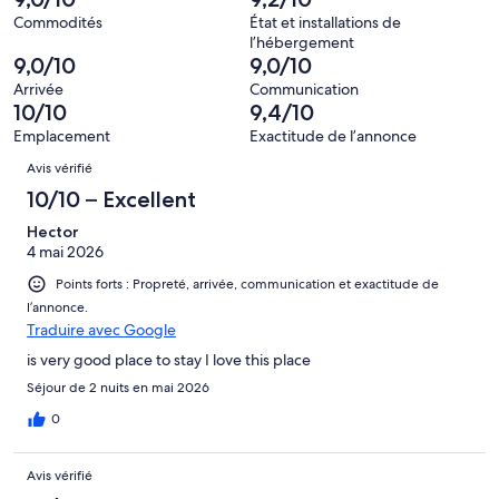
sur 3446.
100 avis
Commodités
État et installations de
sur 3446.
l’hébergement
9,0/10
9,0/10
Arrivée
Communication
10/10
9,4/10
Emplacement
Exactitude de l’annonce
Avis
Avis vérifié
10/10 – Excellent
Hector
4 mai 2026
Points forts : Propreté, arrivée, communication et exactitude de
l’annonce.
Traduire avec Google
is very good place to stay I love this place
Séjour de 2 nuits en mai 2026
0
Avis vérifié