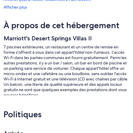
Afficher plus
À propos de cet hébergement
Marriott's Desert Springs Villas II
7 piscines extérieures, un restaurant et un centre de remise en
forme s'offrent à vous dans cet appart'hôtel non-fumeurs. L'accès
Wi-Fi dans les parties communes est fourni gratuitement. Parmi les
autres prestations, il y a un bar / salon, un bar en bord de piscine et
un parking sans service de voiturier. Chaque appart'hôtel offre un
micro-ondes et une cafetière ou une bouilloire, sans oublier l'accès
Wi-Fi à Internet gratuit et une télévision LCD avec chaînes par câble.
Un balcon, une literie de qualité supérieure et des appels locaux
gratuits ne sont que quelques exemples des prestations dont vous
pourrez bénéficier.
Marriott's Desert Springs Villas II possède 402 chambres accessibles
par des couloirs extérieurs et comprenant une cafetière ou une
Politiques
bouilloire et un sèche-cheveux. Les chambres donnent sur un
balcon. Les lits sont préparés avec de la literie de qualité supérieure.
Une télévision LCD donne accès aux chaînes thématiques par câble.
Les salles de bain possèdent un ensemble douche/baignoire.