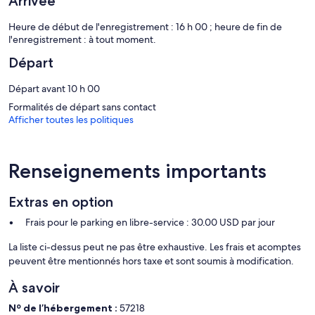
Arrivée
Vous pourrez accéder à Internet gratuitement par le biais d'une
connexion sans fil. Les services d'affaires incluent un téléphone dans
Heure de début de l'enregistrement : 16 h 00 ; heure de fin de
les chambres et vous pourrez passer des appels locaux gratuits
l'enregistrement : à tout moment.
(sous réserve de certaines restrictions).
Départ
Une piscine pour enfants et 7 piscines extérieures se trouvent sur
Départ avant 10 h 00
place. Les infrastructures de loisir incluent également un centre de
remise en forme.
Formalités de départ sans contact
Les activités de loisir répertoriées ci-dessous sont accessibles
Afficher toutes les politiques
directement sur place ou à proximité. Ces activités peuvent faire
l'objet de frais supplémentaires.
Renseignements importants
Extras en option
Frais pour le parking en libre-service : 30.00 USD par jour
La liste ci-dessus peut ne pas être exhaustive. Les frais et acomptes
peuvent être mentionnés hors taxe et sont soumis à modification.
À savoir
Nº de l’hébergement :
57218