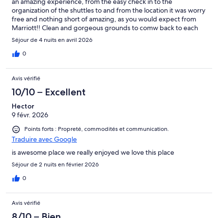
an amazing experience, from the easy check in to the
organization of the shuttles to and from the location it was worry
free and nothing short of amazing, as you would expect from
Marriott!! Clean and gorgeous grounds to comw back to each
night!! Will definitely stay here again
Séjour de 4 nuits en avril 2026
0
Avis vérifié
10/10 – Excellent
Hector
9 févr. 2026
Points forts : Propreté, commodités et communication.
Traduire avec Google
is awesome place we really enjoyed we love this place
Séjour de 2 nuits en février 2026
0
Avis vérifié
8/10 – Bien