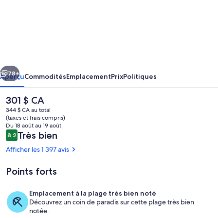
de
l’hébergement
Venice
Suites
cédent
Suivant
78+
Aperçu
Commodités
Emplacement
Prix
Politiques
Le
301 $ CA
prix
344 $ CA au total
actuel
(taxes et frais compris)
est
Du 18 août au 19 août
de 301 $ CA
Avis
Très bien
8,2
8,2 sur 10 –
Afficher les 1 397 avis
Points forts
Terrasse/patio
Emplacement à la plage très bien noté
Découvrez un coin de paradis sur cette plage très bien
notée.