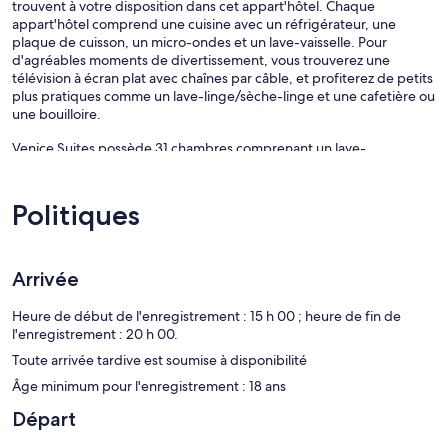
trouvent à votre disposition dans cet appart'hôtel. Chaque
appart'hôtel comprend une cuisine avec un réfrigérateur, une
plaque de cuisson, un micro-ondes et un lave-vaisselle. Pour
d'agréables moments de divertissement, vous trouverez une
télévision à écran plat avec chaînes par câble, et profiterez de petits
plus pratiques comme un lave-linge/sèche-linge et une cafetière ou
une bouilloire.
Venice Suites possède 31 chambres comprenant un lave-
linge/sèche-linge et une cafetière ou une bouilloire. Une télévision à
écran plat 32 pouces propose des chaînes thématiques par câble.
Dans cet appart'hôtel 3 étoiles, les chambres possèdent une cuisine
Politiques
avec un réfrigérateur, une plaque de cuisson, un micro-ondes et
une batterie de cuisine, de la vaisselle et des ustensiles. Les salles de
bain comprennent un ensemble douche/baignoire, des articles de
toilette gratuits et un sèche-cheveux.
Arrivée
Cet appart'hôtel de Venice offre l'accès gratuit à Internet par Wi-Fi.
Parmi les services d'affaires, les chambres comprennent des
Heure de début de l'enregistrement : 15 h 00 ; heure de fin de
bureaux et un téléphone ; les appels locaux et longue distance sont
l'enregistrement : 20 h 00.
gratuits (sous réserve de certaines restrictions). De plus, les
Toute arrivée tardive est soumise à disponibilité
chambres possèdent un fer / une planche à repasser et un
Âge minimum pour l'enregistrement : 18 ans
ventilateur de plafond. Un service de ménage est fourni tous les
jours.
Départ