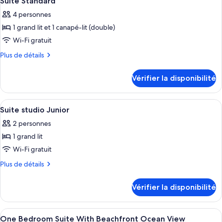
Suite Standard
Los
toutes
Angeles)
4 personnes
les
1 grand lit et 1 canapé-lit (double)
photos
pour
Wi-Fi gratuit
ce
Plus
Plus de détails
type
de
détails
de
Vérifier la disponibilité
pour
chambre :
Suite
Suite
Standard
Afficher
Une chambre avec un plancher en bois, u
9
Standard
Suite studio Junior
toutes
2 personnes
les
1 grand lit
photos
pour
Wi-Fi gratuit
ce
Plus
Plus de détails
type
de
détails
de
Vérifier la disponibilité
pour
chambre :
Suite
Suite
studio
Afficher
Une chambre à coucher avec un lit, de
12
studio
Junior
One Bedroom Suite With Beachfront Ocean View