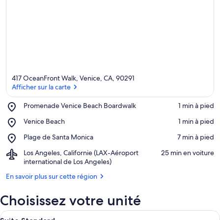
417 OceanFront Walk, Venice, CA, 90291
Afficher sur la carte
Place,
Promenade Venice Beach Boardwalk
‪1 min à pied‬
Promenade
Afficher sur la carte
Place,
Venice Beach
‪1 min à pied‬
Venice
Venice
Beach
Place,
Plage de Santa Monica
‪7 min à pied‬
Beach
Boardwalk
Plage
Airport,
Los Angeles, Californie (LAX-Aéroport
‪25 min en voiture‬
de
Los
international de Los Angeles)
Santa
Angeles,
Monica
En savoir plus sur cette région
Californie
(LAX-
Choisissez votre unité
Aéroport
international
Afficher
de
Une chambre à coucher avec un lit, un
8