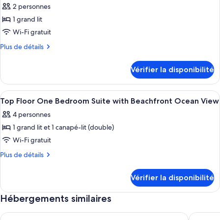
with
2 personnes
Ocean
les
Partial
View
1 grand lit
photos
Ocean
pour
Wi-Fi gratuit
View
ce
Plus
Plus de détails
type
de
détails
de
Vérifier la disponibilité
pour
chambre :
Suite
Suite
studio
Afficher
Une chambre à coucher avec un lit, de
10
studio
Top Floor One Bedroom Suite with Beachfront Ocean View
toutes
4 personnes
les
1 grand lit et 1 canapé-lit (double)
photos
pour
Wi-Fi gratuit
ce
Plus
Plus de détails
type
de
détails
de
Vérifier la disponibilité
pour
chambre :
Top
Top
Hébergements similaires
Floor
Floor
One
Bedroom
Hollywood Hills - Cozy Bed & Bath - walk to Runyon Canyon 
Modern H
One