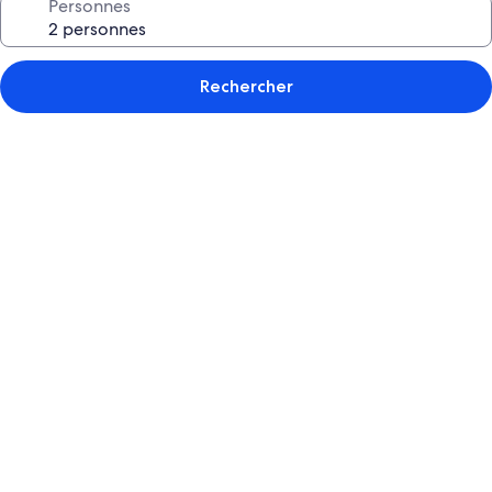
Personnes
Rechercher
Galerie
de
photos