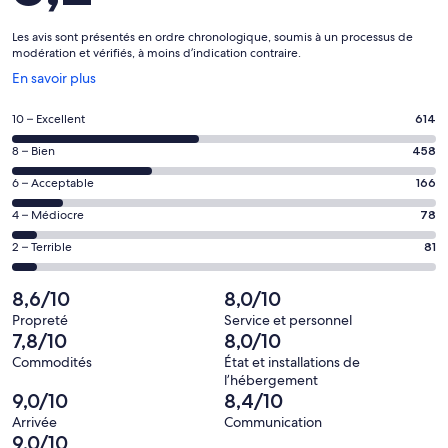
Les avis sont présentés en ordre chronologique, soumis à un processus de
modération et vérifiés, à moins d’indication contraire.
S’ouvre
En savoir plus
dans
une
Note
10 – Excellent
614
nouvelle
de 10
fenêtre
Note
8 – Bien
458
–
de 8
Excellent,
Note
6 – Acceptable
166
–
d’après
de 6
Bien,
Note
4 – Médiocre
78
614 avis
–
d’après
de 4
sur 1397.
Acceptable,
Note
2 – Terrible
81
458 avis
–
d’après
de 2
sur 1397.
Médiocre,
166 avis
–
8,6/10
8,0/10
d’après
sur 1397.
Terrible,
78 avis
Propreté
Service et personnel
d’après
7,8/10
8,0/10
sur 1397.
81 avis
Commodités
État et installations de
sur 1397.
l’hébergement
9,0/10
8,4/10
Arrivée
Communication
9,0/10