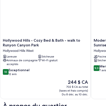
Suite
Bedroom
with
Suite
Beachfront
Ocean
with
View
Beachfront
Ocean
View
Hollywood
Modern
Hollywood Hills - Cozy Bed & Bath - walk to
Modern
Hills
Hilltop
Runyon Canyon Park
Sunris
-
Studio
Hollywood Hills West
Hollywoo
Cozy
with
Bed
Laveuse
Sécheuse
Panoram
Piscin
Animaux de compagnie
Wi-Fi gratuit
Séche
&
City
acceptés
Bath
&
9.0
Mer
9,0
-
Sunrise
10.0
Exceptionnel
sur
7 avi
10
walk
Views
sur
12 avis
10,
to
Hollywo
10,
Merveill
Le
244 $ CA
Runyon
Hills
Exceptionnel,
7 avis
prix
Canyon
West
12 avis
702 $ CA au total
est
Park
(taxes et frais compris)
de
Du 8 déc. au 10 déc.
Hollywood
244 $ CA
Hills
West
À propos du quartier