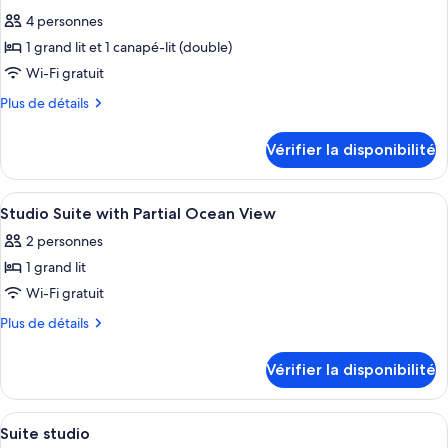
toutes
Junior
4 personnes
les
1 grand lit et 1 canapé-lit (double)
photos
pour
Wi-Fi gratuit
ce
Plus
Plus de détails
type
de
détails
de
Vérifier la disponibilité
pour
chambre :
One
One
Bedroom
Afficher
Une chambre d’hôtel compacte comprena
8
Bedroom
Suite
Studio Suite with Partial Ocean View
toutes
With
Suite
2 personnes
Beachfront
les
With
Ocean
1 grand lit
photos
Beachfront
View
pour
Wi-Fi gratuit
Ocean
ce
Plus
Plus de détails
View
type
de
détails
de
Vérifier la disponibilité
pour
chambre :
Studio
Studio
Suite
Afficher
Une chambre d’hôtel compacte comprena
9
Suite
with
Suite studio
toutes
Partial