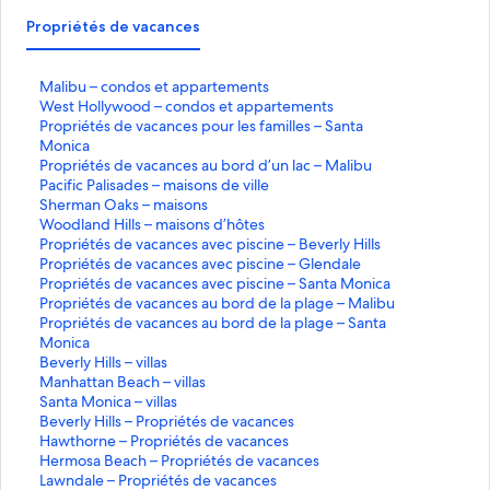
Propriétés de vacances
M
Malibu – condos et appartements
a
W
West Hollywood – condos et appartements
l
e
P
Propriétés de vacances pour les familles – Santa
i
s
r
Monica
b
t
o
P
Propriétés de vacances au bord d’un lac – Malibu
u
H
p
r
P
Pacific Palisades – maisons de ville
–
o
r
o
a
S
Sherman Oaks – maisons
c
l
i
p
c
h
W
Woodland Hills – maisons d’hôtes
o
l
é
r
i
e
o
P
Propriétés de vacances avec piscine – Beverly Hills
n
y
t
i
f
r
o
r
P
Propriétés de vacances avec piscine – Glendale
d
w
é
é
i
m
d
o
r
P
Propriétés de vacances avec piscine – Santa Monica
o
o
s
t
c
a
l
p
o
r
P
Propriétés de vacances au bord de la plage – Malibu
s
o
d
é
P
n
a
r
p
o
r
P
Propriétés de vacances au bord de la plage – Santa
e
d
e
s
a
O
n
i
r
p
o
r
Monica
t
v
d
l
a
d
é
i
r
p
o
B
Beverly Hills – villas
a
–
a
e
i
k
H
t
é
i
r
p
e
M
Manhattan Beach – villas
p
c
c
v
s
s
i
é
t
é
i
r
v
a
S
Santa Monica – villas
p
o
a
a
a
l
s
é
t
é
i
e
n
a
B
Beverly Hills – Propriétés de vacances
a
n
n
c
d
–
l
d
s
é
t
é
r
h
n
e
H
Hawthorne – Propriétés de vacances
r
d
c
a
e
m
s
e
d
s
é
t
l
a
t
v
a
H
Hermosa Beach – Propriétés de vacances
t
o
e
n
s
a
v
e
d
s
é
y
t
a
e
w
e
L
Lawndale – Propriétés de vacances