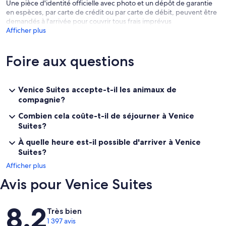
Une pièce d'identité officielle avec photo et un dépôt de garantie
en espèces, par carte de crédit ou par carte de débit, peuvent être
demandés à l'arrivée pour couvrir tous frais imprévus
Afficher plus
Foire aux questions
Venice Suites accepte-t-il les animaux de
compagnie?
Combien cela coûte-t-il de séjourner à Venice
Suites?
À quelle heure est-il possible d'arriver à Venice
Suites?
Afficher plus
Avis pour Venice Suites
Avis
8,2
Très bien
1 397 avis