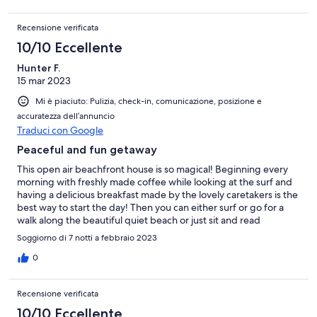
rented ATVs. The caretakers, Felix and his family, are the gems
of this place. They are attentive and kind and helpful. They can
Recensione verificata
get anything done. We opted for our meals being prepared for
us. There is no a better tamale on earth, (chicken, green chili).
10/10 Eccellente
Fresh fish tacos, tortillas, mole, chile relleno, chilaquiles, fresh
Hunter F.
tortillas, best food ever. And all made with pride. It is private and
15 mar 2023
safe and lovely. A place to be together. Ten out of ten. A
Mi è piaciuto: Pulizia, check-in, comunicazione, posizione e
accuratezza dell’annuncio
Traduci con Google
Peaceful and fun getaway
This open air beachfront house is so magical! Beginning every
morning with freshly made coffee while looking at the surf and
having a delicious breakfast made by the lovely caretakers is the
best way to start the day! Then you can either surf or go for a
walk along the beautiful quiet beach or just sit and read
alongside the large and very clean pool or have an activity
Soggiorno di 7 notti a febbraio 2023
organized for you like yoga or a trip into Troncones for some fun
and shopping by Pam's wonderful staff. Come home later for an
0
open-air massage all arranged for you! The prepared food is
fresh and fantastic! If, like me you prefer to sleep in an air-
Recensione verificata
conditioned room there are 4 of those on the property - very
comfortable beds, nice linens and clean and bright with lovely
10/10 Eccellente