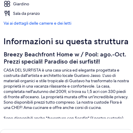
Giardino
Sala da pranzo
Vai ai dettagli delle camere e dei letti
Informazioni su questa struttura
Breezy Beachfront Home w / Pool: ago.-Oct.
Prezzi speciali! Paradiso dei surfisti!!
CASA DEL SURFISTA è una casa unica ed elegante progettata e
costruita dall'artista e architetto locale Gustavo Jasso. L'uso di
materiali organici e stile tropicale di Gustavo ha trasformato la nostra
proprietà in una vacanza rilassante e confortevole. La casa,
completata nell'autunno del 2009, si trova su 1,5 acri con 330 piedi
di fronte all'oceano. La proprietà murata offre un'incredibile privacy.
Sono disponibili prezzi tutto compreso. La nostra custode Flora è
una CHEF! Ama cucinare e offre anche corsi di cucina.
Sono disponibili anche "Avventure con Serafin" (il nostro custode).
Ecco alcune scelte:
1. Isla Ixtpa per lo snorkeling (30 minuti) - escursione di mezza