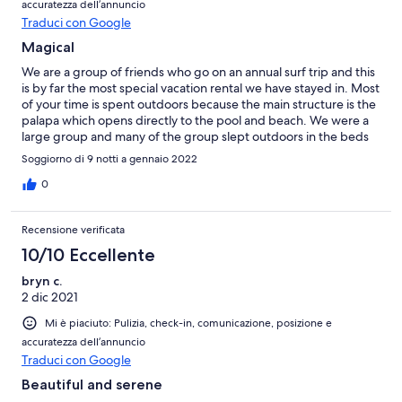
accuratezza dell’annuncio
Traduci con Google
Magical
We are a group of friends who go on an annual surf trip and this
is by far the most special vacation rental we have stayed in. Most
of your time is spent outdoors because the main structure is the
palapa which opens directly to the pool and beach. We were a
large group and many of the group slept outdoors in the beds
in the palapa and were comfortable. Because it is outdoors you
Soggiorno di 9 notti a gennaio 2022
have to coexist with wildlife, including bats (and guano) but the
bats keep the bugs away! The weather was perfect, and the
0
sunsets are incredible. There is a beach surf break right in front
of the house and it is good for both longboarding and
Recensione verificata
shortboarding. It is also a short car ride away (or 1.5 mile walk)
from La Saladita which is an amazing longboarding break with
10/10 Eccellente
surf rentals. But by far the best part of the experience is Flora
bryn c.
and Serafin, the caretakers who live on the property and put so
2 dic 2021
much thought and care into making the place beautiful and
comfortable. You can ask them for help with anything you need
Mi è piaciuto: Pulizia, check-in, comunicazione, posizione e
(water, toilet paper). And if you choose to have Flora cook for
accuratezza dell’annuncio
your group, you will be blown away. Flora’s food is fresh and
Traduci con Google
varied and incredibly delicious (down to the homemade
tortillas). You will love it here!
Beautiful and serene