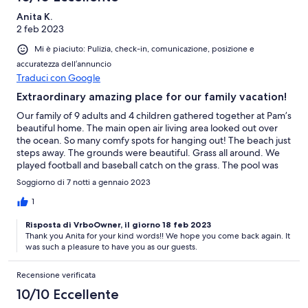
large bathrooms. The property itself is right on a peaceful
Anita K.
stretch of beach with a large grassy area surrounding the home
2 feb 2023
if the kids want to play and lots of gorgeous spots to sit and
relax or play board games and have fun with friends and family.
Mi è piaciuto: Pulizia, check-in, comunicazione, posizione e
The others I was with raved about the surfing to be done right in
accuratezza dell’annuncio
front of the house! Pam and her staff are very communicative
Traduci con Google
and helpful with any questions you may have about the home,
activities, food, airport - anything so you will feel comfortable
Extraordinary amazing place for our family vacation!
and happy and at peace in this beautiful getaway!!
Our family of 9 adults and 4 children gathered together at Pam’s
beautiful home. The main open air living area looked out over
the ocean. So many comfy spots for hanging out! The beach just
steps away. The grounds were beautiful. Grass all around. We
played football and baseball catch on the grass. The pool was
nice and big and we spent a lot of time swimming. There’s a
Soggiorno di 7 notti a gennaio 2023
shallow spot on one end and a shallow edge all along long one
side of pool. My son surfs and the surfing right in front of the
1
house was great for him and our beginning surfers. Body
Risposta di VrboOwner, il giorno 18 feb 2023
surfing and boogie board surfing was so much fun too. My
Thank you Anita for your kind words!! We hope you come back again. It
husband and I slept up in the loft area under netting and I fell
was such a pleasure to have you as our guests.
asleep to the roaring ocean every night. Beds were very comfy.
The full bathroom in loft was a wonderful plus. The little casita
Recensione verificata
next to the main house fit my daughter and husband and 3 kids.
The side couches were perfect beds for them (ages 10, 8, 7).
10/10 Eccellente
And I liked how close it was to the main house. The other 3