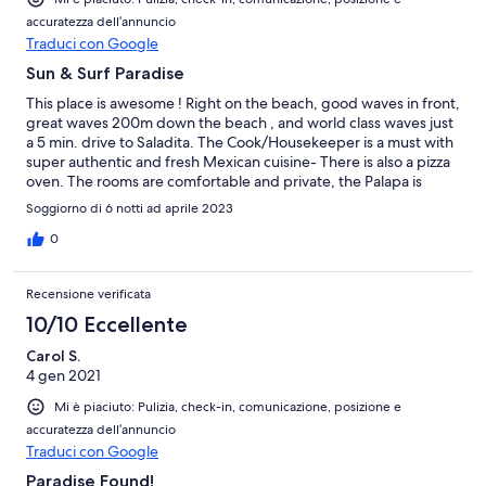
accuratezza dell’annuncio
Traduci con Google
Sun & Surf Paradise
This place is awesome ! Right on the beach, good waves in front,
great waves 200m down the beach , and world class waves just
a 5 min. drive to Saladita. The Cook/Housekeeper is a must with
super authentic and fresh Mexican cuisine- There is also a pizza
oven. The rooms are comfortable and private, the Palapa is
perfect for chilling. Great pool for relaxing as well. This place is
Soggiorno di 6 notti ad aprile 2023
very private. Our group never wanted to leave this Paradise.
0
Recensione verificata
10/10 Eccellente
Carol S.
4 gen 2021
Mi è piaciuto: Pulizia, check-in, comunicazione, posizione e
accuratezza dell’annuncio
Traduci con Google
Paradise Found!