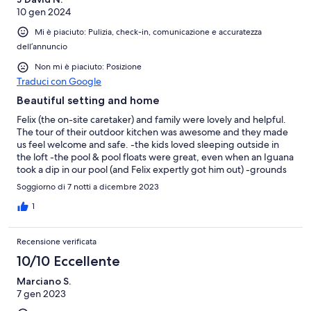
10 gen 2024
Mi è piaciuto: Pulizia, check-in, comunicazione e accuratezza
dell’annuncio
Non mi è piaciuto: Posizione
Traduci con Google
Beautiful setting and home
Felix (the on-site caretaker) and family were lovely and helpful.
The tour of their outdoor kitchen was awesome and they made
us feel welcome and safe. -the kids loved sleeping outside in
the loft -the pool & pool floats were great, even when an Iguana
took a dip in our pool (and Felix expertly got him out) -grounds
were well maintained, landscaping was beautiful -beach was
Soggiorno di 7 notti a dicembre 2023
super accessible and surf boards/ boogey boards were super
fun -various lounge areas in the main house were comfy
1
Recensione verificata
10/10 Eccellente
Marciano S.
7 gen 2023