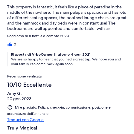
This property is fantastic, it feels like a piece of paradise in the
middle of the nowhere. The main palapa is spacious and has lots
of different seating spaces, the pool and lounge chairs are great
and the hammock and day beds were in constant use! The
bedrooms are well appointed and comfortable, with air
conditioning and amenities. The surf break at La Saladita is
Soggiorno di 8 notti a dicembre 2020
about a 5 minute drive away, we had a car and used it to drive
our kids to surf lessons there every morning. Tip: take water
0
shoes! Access to the beach is rocky, water shoes are very useful.
Risposta di VrboOwner, il giorno 4 gen 2021
We are so happy to hear that you had a great trip. We hope you and
your family can come back again soon!!!!
Recensione verificata
10/10 Eccellente
Amy G.
20 gen 2023
Mi è piaciuto: Pulizia, check-in, comunicazione, posizione e
accuratezza dell’annuncio
Traduci con Google
Truly Magical