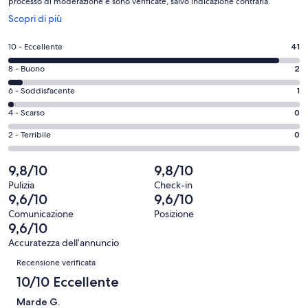
processo di moderazione e sono verificate, salvo indicazione contraria.
Apertura
Scopri di più
in
un’altra
Valutazione
10 - Eccellente
41
finestra
di
Valutazione
8 - Buono
2
10
di
-
Valutazione
6 - Soddisfacente
1
8
Eccellente.
di
-
Valutazione
4 - Scarso
0
41
6
Buono.
di
su
-
Valutazione
2 - Terribile
0
2
4
44
Soddisfacente.
di
su
-
recensioni
1
2
9,8/10
9,8/10
44
Scarso.
su
-
recensioni
0
Pulizia
Check-in
44
Terribile.
9,6/10
9,6/10
su
recensioni
0
44
Comunicazione
Posizione
su
9,6/10
recensioni
44
Accuratezza dell’annuncio
recensioni
Recensioni
Recensione verificata
10/10 Eccellente
Marde G.