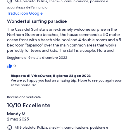
Mi è piaciuto: Pulizia, check-in, comunicazione, posizione e
accuratezza dell’annuncio
Traduci con Google
Wonderful surfing paradise
The Casa del Surfista is an extremely welcome surprise in the
Northern Guerrero beaches, the house commands a 50 meter
ocean front with a beach side pool and 4 double rooms and a 5
bedroom “tapanco” over the main common areas that works
perfectly for teens and kids. The staff is a couple, Flora and
Serafin, who provide the local flavor to the place, both with
Soggiorno di 9 notti a dicembre 2022
Flora’s amazing cooking and their friendly chatter. We had an
amazing time and will surely find the time to repeat this trip in
0
the future.
Risposta di VrboOwner, il giorno 23 gen 2023
We are so happy you had an amazing trip. Hope to see you again soon
at the house. Xo
Recensione verificata
10/10 Eccellente
Mandy M.
2 mag 2025
Mi è piaciuto: Pulizia, check-in, comunicazione, posizione e