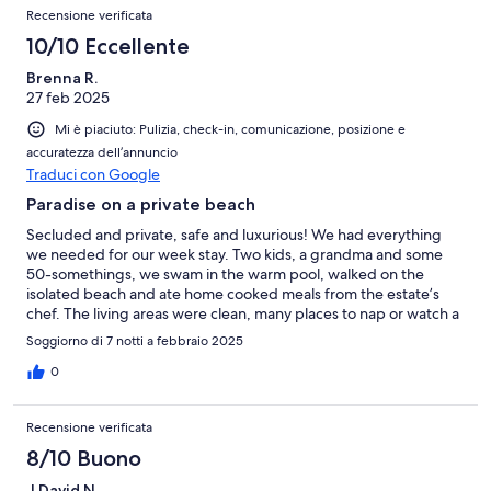
Recensione verificata
10/10 Eccellente
Brenna R.
27 feb 2025
Mi è piaciuto: Pulizia, check-in, comunicazione, posizione e
accuratezza dell’annuncio
Traduci con Google
Paradise on a private beach
Secluded and private, safe and luxurious! We had everything
we needed for our week stay. Two kids, a grandma and some
50-somethings, we swam in the warm pool, walked on the
isolated beach and ate home cooked meals from the estate’s
chef. The living areas were clean, many places to nap or watch a
movie, AC in all the bedrooms and a kitchen to make snacks if
Soggiorno di 7 notti a febbraio 2025
we wanted! A great place for all ages, you never have to leave if
you don’t want to. 2 miles from small surfing village where you
0
could do a little shopping or have a meal out. Staff at this house
were kind, friendly and made us feel welcome!
Recensione verificata
8/10 Buono
J David N.