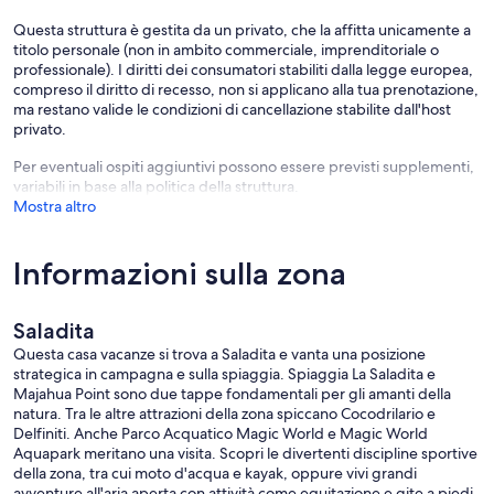
Questa struttura è gestita da un privato, che la affitta unicamente a
titolo personale (non in ambito commerciale, imprenditoriale o
professionale). I diritti dei consumatori stabiliti dalla legge europea,
compreso il diritto di recesso, non si applicano alla tua prenotazione,
ma restano valide le condizioni di cancellazione stabilite dall'host
privato.
Per eventuali ospiti aggiuntivi possono essere previsti supplementi,
variabili in base alla politica della struttura.
Mostra altro
Informazioni sulla zona
Saladita
Questa casa vacanze si trova a Saladita e vanta una posizione
strategica in campagna e sulla spiaggia. Spiaggia La Saladita e
Majahua Point sono due tappe fondamentali per gli amanti della
natura. Tra le altre attrazioni della zona spiccano Cocodrilario e
Delfiniti. Anche Parco Acquatico Magic World e Magic World
Aquapark meritano una visita. Scopri le divertenti discipline sportive
della zona, tra cui moto d'acqua e kayak, oppure vivi grandi
avventure all'aria aperta con attività come equitazione e gite a piedi