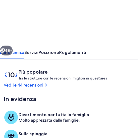
Breezy
Beachfront
Home
w
/
ietro
Avanti
Pool:
48+
Panoramica
Servizi
Posizione
Regolamenti
ago.-
Oct.
Recensioni
10
Più popolare
Prezzi
T
su
Tra le strutture con le recensioni migliori in quest’area
r
10,
Vedi le 44 recensioni
speciali!
a
Più
Paradiso
popolare
In evidenza
l
dei
e
surfisti!!
Divertimento per tutta la famiglia
s
Interni
Molto apprezzata dalle famiglie.
t
r
u
Sulla spiaggia