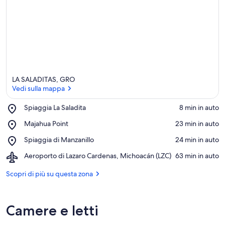
i
g
l
i
o
r
i
i
LA SALADITAS, GRO
n
Vedi sulla mappa
q
Place,
Spiaggia La Saladita
‪8 min in auto‬
u
Spiaggia
Vedi sulla mappa
e
Place,
Majahua Point
‪23 min in auto‬
La
s
Majahua
Saladita
t
Place,
Spiaggia di Manzanillo
‪24 min in auto‬
Point
’
Spiaggia
Airport,
Aeroporto di Lazaro Cardenas, Michoacán (LZC)
‪63 min in auto‬
a
di
Aeroporto
r
Manzanillo
di
Scopri di più su questa zona
e
Lazaro
a
Cardenas,
Michoacán
Camere e letti
(LZC)