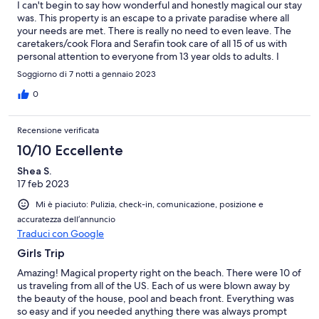
I can't begin to say how wonderful and honestly magical our stay
was. This property is an escape to a private paradise where all
your needs are met. There is really no need to even leave. The
caretakers/cook Flora and Serafin took care of all 15 of us with
personal attention to everyone from 13 year olds to adults. I
can't recommend hiring them more. Their attention made the
Soggiorno di 7 notti a gennaio 2023
beautiful property beyond relaxing. The listing doesn't even do
the property justice. It was spotlessly clean. The
0
accommodations were exactly as described. The beds, linens
and towels are comfortable. The grounds are well maintained
Recensione verificata
and beautiful. The beach is private and seems like your own
personal slice of heaven. The owner was easy to communicate
10/10 Eccellente
with and responsive to all questions. I cannot wait to plan the
Shea S.
next trip there!
17 feb 2023
Mi è piaciuto: Pulizia, check-in, comunicazione, posizione e
accuratezza dell’annuncio
Traduci con Google
Girls Trip
Amazing! Magical property right on the beach. There were 10 of
us traveling from all of the US. Each of us were blown away by
the beauty of the house, pool and beach front. Everything was
so easy and if you needed anything there was always prompt