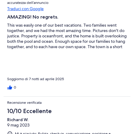
accuratezza dell’annuncio
Traduci con Google
AMAZING! No regrets.
This was easily one of our best vacations. Two families went
together, and we had the most amazing time. Pictures don't do
justice. Property is oceanfront, and the home is built overlooking
both the pool and ocean. Enough space for our families to hang
together, and to each have our own space. The town is a short
drive, we all took surf lessons.We also did the additional chef
package which I highly recommend. The staff helped
coordinate activities like horseback riding and massages. We
would ABSOLUTELY return to this home again!!! I still miss it!
Soggiorno di 7 notti ad aprile 2025
0
Recensione verificata
10/10 Eccellente
Richard W.
9 mag 2023
Mi è piaciuto: Pulizia, check-in, comunicazione, posizione e