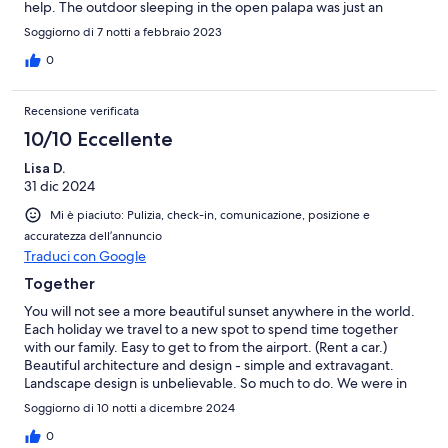
help. The outdoor sleeping in the open palapa was just an
incredible experience! Even the girls that wanted walls loved
Soggiorno di 7 notti a febbraio 2023
the outdoor sleeping under the netting!! if you just wanted to
lounge by the pool read a book or have a cocktail or if you
0
wanted to surf or fish everything was easy to get to and
navigate. Meals were all delicious and cook made
Recensione verificata
accommodations for people with food restrictions. Everything
was homemade! Everyone on the trip had a very special
10/10 Eccellente
vacation and can’t wait to book again! I highly recommend this
Lisa D.
property over others along the beach. As it’s very private but
31 dic 2024
easily accessible. Everyone is already planning for next years
trip!
Mi è piaciuto: Pulizia, check-in, comunicazione, posizione e
accuratezza dell’annuncio
Traduci con Google
Together
You will not see a more beautiful sunset anywhere in the world.
Each holiday we travel to a new spot to spend time together
with our family. Easy to get to from the airport. (Rent a car.)
Beautiful architecture and design - simple and extravagant.
Landscape design is unbelievable. So much to do. We were in
the ocean every day. Right out front surfing, swimming, boogie
Soggiorno di 10 notti a dicembre 2024
boarding. Sandy bottom. Walked for miles on the beach. Saw
whales, dolphins, sea turtles. Rented boats to fish, surf and
0