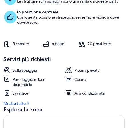
t
Le strutture sulla spiaggia sono una rarità da queste parti.
t
u
In posizione centrale
r
Con questa posizione strategica, sei sempre vicino a dove
e
devi essere.
c
o
n
5 camere
6 bagni
20 posti letto
l
e
Servizi più richiesti
r
Sulla spiaggia
Piscina privata
e
c
Parcheggio in loco
Cucina
e
disponibile
n
Lavatrice
Aria condizionata
s
i
Mostra tutto
o
Esplora la zona
n
i
m