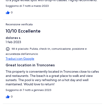
to a yoga retreat spot with drop-in classes. Highly recommend.
Soggiorno di 7 notti a marzo 2023
0
Recensione verificata
10/10 Eccellente
dolores s.
1 feb 2023
Mi è piaciuto: Pulizia, check-in, comunicazione, posizione e
accuratezza dell’annuncio
Traduci con Google
Great location in Troncones
This property is conveniently located in Troncones close to cafes
and restaurants. The beach is a great place to walk and view
sunsets. The pool is very refreshing on a hot day and well
maintained. Would love to return!
Soggiorno di 7 notti a gennaio 2023
0