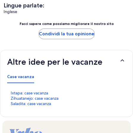
Lingue parlate:
Inglese
Facci sapere come possiamo migliorare il nostro sito
Condividi la tua opinione
Altre idee per le vacanze
Case vacanza
L
Ixtapa: case vacanza
i
L
Zihuatanejo: case vacanza
n
i
L
Saladita: case vacanza
k
n
i
c
k
n
h
c
k
e
h
c
a
e
h