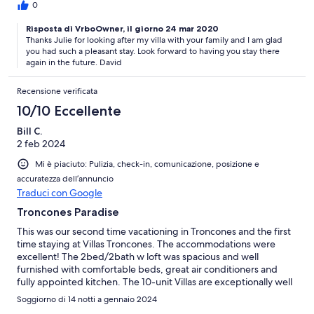
We will return.
0
Risposta di VrboOwner, il giorno 24 mar 2020
Thanks Julie for looking after my villa with your family and I am glad
you had such a pleasant stay. Look forward to having you stay there
again in the future. David
Recensione verificata
10/10 Eccellente
Bill C.
2 feb 2024
Mi è piaciuto: Pulizia, check-in, comunicazione, posizione e
accuratezza dell’annuncio
Traduci con Google
Troncones Paradise
This was our second time vacationing in Troncones and the first
time staying at Villas Troncones. The accommodations were
excellent! The 2bed/2bath w loft was spacious and well
furnished with comfortable beds, great air conditioners and
fully appointed kitchen. The 10-unit Villas are exceptionally well
maintained and the property management and staff were very
Soggiorno di 14 notti a gennaio 2024
kind, responsive and professional. The location is fantastic! steps