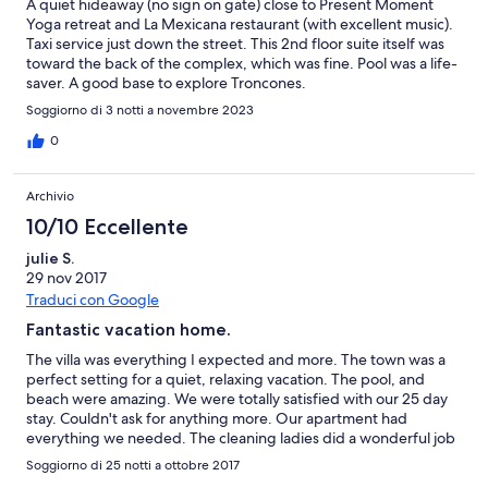
A quiet hideaway (no sign on gate) close to Present Moment
Yoga retreat and La Mexicana restaurant (with excellent music).
Taxi service just down the street. This 2nd floor suite itself was
toward the back of the complex, which was fine. Pool was a life-
saver. A good base to explore Troncones.
Soggiorno di 3 notti a novembre 2023
0
Archivio
10/10 Eccellente
julie S.
29 nov 2017
Traduci con Google
Fantastic vacation home.
The villa was everything I expected and more. The town was a
perfect setting for a quiet, relaxing vacation. The pool, and
beach were amazing. We were totally satisfied with our 25 day
stay. Couldn't ask for anything more. Our apartment had
everything we needed. The cleaning ladies did a wonderful job
as did the maintenance man, Victor and the gardening crew.
Soggiorno di 25 notti a ottobre 2017
Lisa, the manager was available to answer any of our questions.