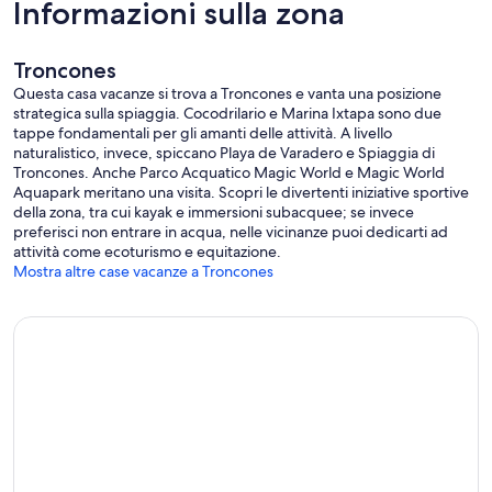
Informazioni sulla zona
mare e le grandi catene montuose panoramiche in formazione a
distanza per un paesaggio estetico.
Troncones
Questa casa vacanze si trova a Troncones e vanta una posizione
strategica sulla spiaggia. Cocodrilario e Marina Ixtapa sono due
tappe fondamentali per gli amanti delle attività. A livello
naturalistico, invece, spiccano Playa de Varadero e Spiaggia di
Troncones. Anche Parco Acquatico Magic World e Magic World
Aquapark meritano una visita. Scopri le divertenti iniziative sportive
della zona, tra cui kayak e immersioni subacquee; se invece
preferisci non entrare in acqua, nelle vicinanze puoi dedicarti ad
attività come ecoturismo e equitazione.
Mostra altre case vacanze a Troncones