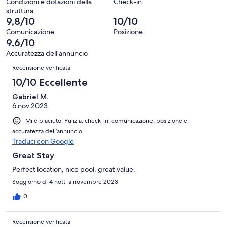
21
Condizioni e dotazioni della
Check-in
su
struttura
recensioni
21
9,8/10
10/10
recensioni
Comunicazione
Posizione
9,6/10
Accuratezza dell’annuncio
Recensioni
Recensione verificata
10/10 Eccellente
Gabriel M.
6 nov 2023
Mi è piaciuto: Pulizia, check-in, comunicazione, posizione e
accuratezza dell’annuncio
Traduci con Google
Great Stay
Perfect location, nice pool, great value.
Soggiorno di 4 notti a novembre 2023
0
Recensione verificata