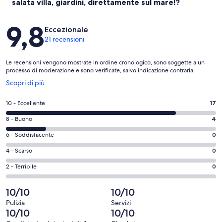
salata villa, giardini, direttamente sul mare!?
Recensioni
9,8
Eccezionale
21 recensioni
Le recensioni vengono mostrate in ordine cronologico, sono soggette a un
processo di moderazione e sono verificate, salvo indicazione contraria.
Apertura
Scopri di più
in
un’altra
Valutazione
10 - Eccellente
17
finestra
di
Valutazione
8 - Buono
4
10
di
-
Valutazione
6 - Soddisfacente
0
8
Eccellente.
di
-
Valutazione
4 - Scarso
0
17
6
Buono.
di
su
-
Valutazione
2 - Terribile
0
4
4
21
Soddisfacente.
di
su
-
recensioni
0
2
10/10
10/10
21
Scarso.
su
-
recensioni
0
Pulizia
Servizi
21
Terribile.
10/10
10/10
su
recensioni
0