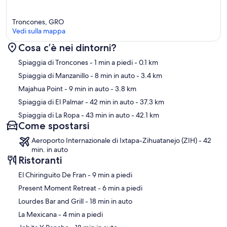
Troncones, GRO
Vedi sulla mappa
Cosa c’è nei dintorni?
Mappa
Spiaggia di Troncones
- 1 min a piedi
- 0.1 km
Spiaggia di Manzanillo
- 8 min in auto
- 3.4 km
Majahua Point
- 9 min in auto
- 3.8 km
Spiaggia di El Palmar
- 42 min in auto
- 37.3 km
Spiaggia di La Ropa
- 43 min in auto
- 42.1 km
Come spostarsi
Aeroporto Internazionale di Ixtapa-Zihuatanejo (ZIH) - 42
min. in auto
Ristoranti
‪El Chiringuito De Fran - ‬9 min a piedi
‪Present Moment Retreat - ‬6 min a piedi
‪Lourdes Bar and Grill - ‬18 min in auto
‪La Mexicana - ‬4 min a piedi