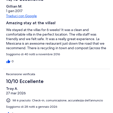
Gillian M.
1 gen 2017
Traduci con Google
Amazing stay at the villas!
We stayed at the villas for 6 weeks! It was a clean and
comfortable villa in the perfect location. The villa staff was
friendly and we felt safe. It was a really great experience. La
Mexicana is an awesome restaurant just down the road that we
recommend. There is recycling in town and compost (across the
street) which was great to see. We brought our own bags when
Soggiorno di 40 notti a novembre 2016
we shopped to try and reduce our plastic footprint and we
encourage travellers to do the same! This is the best place for
0
families and we would travel there again!
Recensione verificata
10/10 Eccellente
Troy A.
27 mar 2026
Mi è piaciuto: Check-in, comunicazione, accuratezza dell’annuncio
Soggiorno di 28 notti a gennaio 2026