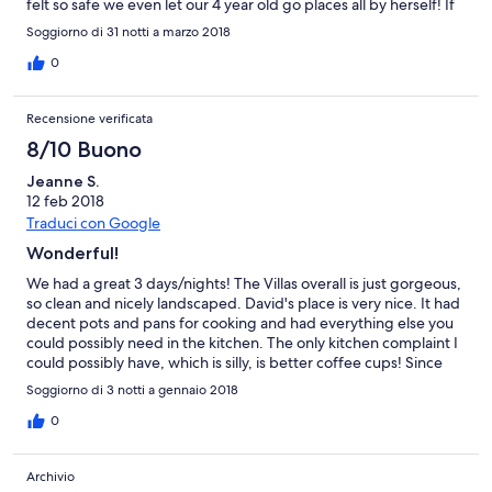
felt so safe we even let our 4 year old go places all by herself! If
you do have small kids I think renting the upstairs villas (like
Soggiorno di 31 notti a marzo 2018
David Setka's) is much better to make sure they don't wander
off to the pool. The only downfall is having to leave!
0
Recensione verificata
8/10 Buono
Jeanne S.
12 feb 2018
Traduci con Google
Wonderful!
We had a great 3 days/nights! The Villas overall is just gorgeous,
so clean and nicely landscaped. David's place is very nice. It had
decent pots and pans for cooking and had everything else you
could possibly need in the kitchen. The only kitchen complaint I
could possibly have, which is silly, is better coffee cups! Since
you can't really see the ocean from this unit full on - it is easy to
Soggiorno di 3 notti a gennaio 2018
go sit on the beach to watch the waves and his cups are pretty
small. I know, silly! The bathrooms are great and the bedrooms
0
large. The a/c worked great in the master, too. (Didn't use the
2nd bedroom). The bed was super comfy as well. The only
Archivio
reason I didn't give it a 5 star was because of the fact that we