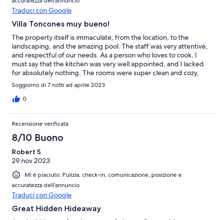
accuratezza dell’annuncio
Traduci con Google
Villa Toncones muy bueno!
The property itself is immaculate, from the location, to the
landscaping, and the amazing pool. The staff was very attentive,
and respectful of our needs. As a person who loves to cook, I
must say that the kitchen was very well appointed, and I lacked
for absolutely nothing. The rooms were super clean and cozy,
and the a/c was a welcome relief. I cannot recommend Villas
Soggiorno di 7 notti ad aprile 2023
Troncones more highly.
0
Recensione verificata
8/10 Buono
Robert S.
29 nov 2023
Mi è piaciuto: Pulizia, check-in, comunicazione, posizione e
accuratezza dell’annuncio
Traduci con Google
Great Hidden Hideaway