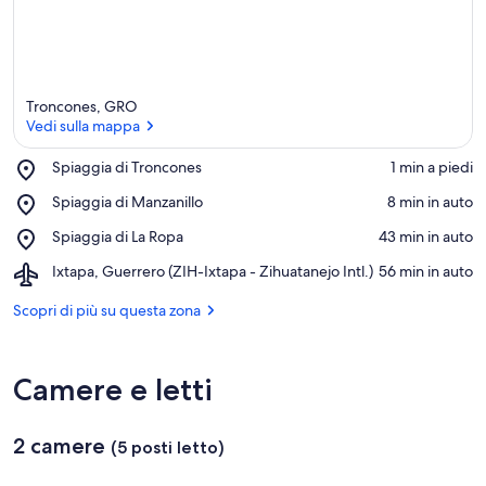
Troncones, GRO
Vedi sulla mappa
Place,
Spiaggia di Troncones
‪1 min a piedi‬
Spiaggia
Vedi sulla mappa
Place,
Spiaggia di Manzanillo
‪8 min in auto‬
di
Spiaggia
Troncones
Place,
Spiaggia di La Ropa
‪43 min in auto‬
di
Spiaggia
Manzanillo
Airport,
Ixtapa, Guerrero (ZIH-Ixtapa - Zihuatanejo Intl.)
‪56 min in auto‬
di
Ixtapa,
La
Guerrero
Scopri di più su questa zona
Ropa
(ZIH-
Ixtapa
-
Camere e letti
Zihuatanejo
Intl.)
2 camere
(5 posti letto)