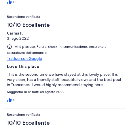
to the beach and within walking distance of many of the best
0
restaurants in Troncones and if you need a taxi, the taxi station is
300 meters from the front door. We had a little mix up with the
Recensione verificata
security gate code, but our host, David, quickly resolved the
issue. We definitely plan on booking the Villas for our vacation in
10/10 Eccellente
2025.
Carma F.
31 ago 2022
Mi è piaciuto: Pulizia, check-in, comunicazione, posizione e
accuratezza dell’annuncio
Traduci con Google
Love this place!
This is the second time we have stayed at this lovely place. It is
very clean, has a friendly staff, beautiful views and the best pool
in Troncones. I would highly recommend staying here.
Soggiorno di 12 notti ad agosto 2022
0
Recensione verificata
10/10 Eccellente