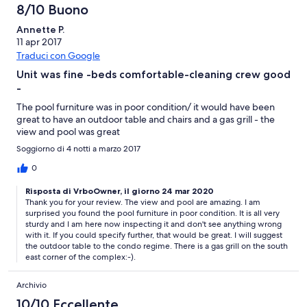
couldn't see the ocean like we were hoping. You could hear it
8/10 Buono
wonderfully, though. He had nice information packets in the unit
Annette P.
and his recommendations were spot on.
11 apr 2017
Traduci con Google
Unit was fine -beds comfortable-cleaning crew good
-
The pool furniture was in poor condition/ it would have been
great to have an outdoor table and chairs and a gas grill - the
view and pool was great
Soggiorno di 4 notti a marzo 2017
0
Risposta di VrboOwner, il giorno 24 mar 2020
Thank you for your review. The view and pool are amazing. I am
surprised you found the pool furniture in poor condition. It is all very
sturdy and I am here now inspecting it and don't see anything wrong
with it. If you could specify further, that would be great. I will suggest
the outdoor table to the condo regime. There is a gas grill on the south
east corner of the complex:-).
Archivio
10/10 Eccellente