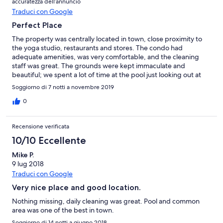
accuratezza dell’annuncio
Traduci con Google
Perfect Place
The property was centrally located in town, close proximity to
the yoga studio, restaurants and stores. The condo had
adequate amenities, was very comfortable, and the cleaning
staff was great. The grounds were kept immaculate and
beautiful; we spent a lot of time at the pool just looking out at
the surf. We hope to return soon to this property for another
Soggiorno di 7 notti a novembre 2019
great trip!
0
Recensione verificata
10/10 Eccellente
Mike P.
9 lug 2018
Traduci con Google
Very nice place and good location.
Nothing missing, daily cleaning was great. Pool and common
area was one of the best in town.
Soggiorno di 14 notti a giugno 2018