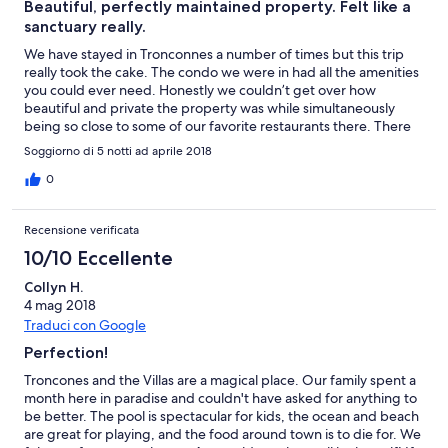
Beautiful, perfectly maintained property. Felt like a
sanctuary really.
We have stayed in Tronconnes a number of times but this trip
really took the cake. The condo we were in had all the amenities
you could ever need. Honestly we couldn’t get over how
beautiful and private the property was while simultaneously
being so close to some of our favorite restaurants there. There
were other guests on the property as well all of them friendly
Soggiorno di 5 notti ad aprile 2018
and great, still it somehow felt like we had the place to
ourselves. Can’t wait to go back!!!
0
Recensione verificata
10/10 Eccellente
Collyn H.
4 mag 2018
Traduci con Google
Perfection!
Troncones and the Villas are a magical place. Our family spent a
month here in paradise and couldn't have asked for anything to
be better. The pool is spectacular for kids, the ocean and beach
are great for playing, and the food around town is to die for. We