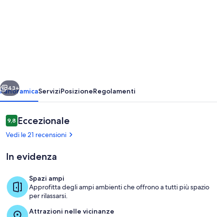
per
Bello,
nuovo
fronte
mare
piscina
ietro
Avanti
di
43+
Panoramica
Servizi
Posizione
Regolamenti
acqua
salata
Recensioni
Eccezionale
9,8
9,8 su 10
villa,
Vedi le 21 recensioni
giardini,
In evidenza
direttamente
sul
Spazi ampi
mare!
Approfitta degli ampi ambienti che offrono a tutti più spazio
Piscina
per rilassarsi.
Attrazioni nelle vicinanze