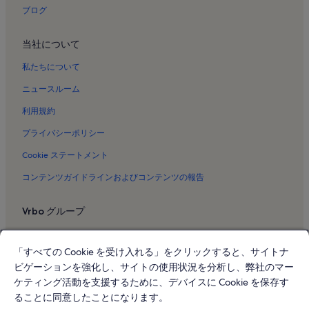
アルマベルデ・ビレッジ&スパのバケーションレンタル
ブログ
アルヴォルのバケーションレンタル
当社について
トラルタのバケーションレンタル
メイア プレイーアのバケーションレンタル
私たちについて
バラン デ サン ミゲルのバケーションレンタル
ニュースルーム
セントロ・イストリコのバケーションレンタル
利用規約
バランカンのバケーションレンタル
プライバシーポリシー
ルイヴァスのバケーションレンタル
Cookie ステートメント
プライア ダ ルスのバケーションレンタル
コンテンツガイドラインおよびコンテンツの報告
ポルティマンのバケーションレンタル
Vrbo グループ
アラゴアスのバケーションレンタル
ポルト デ モースのバケーションレンタル
Vrbo
「すべての Cookie を受け入れる」をクリックすると、サイトナ
ラゴス・マリーナのバケーションレンタル
Abritel.fr
ビゲーションを強化し、サイトの使用状況を分析し、弊社のマー
アメイジェイラのバケーションレンタル
FeWo-direkt.de
ケティング活動を支援するために、デバイスに Cookie を保存す
フンシャルのバケーションレンタル
ることに同意したことになります。
Bookabach.co.nz