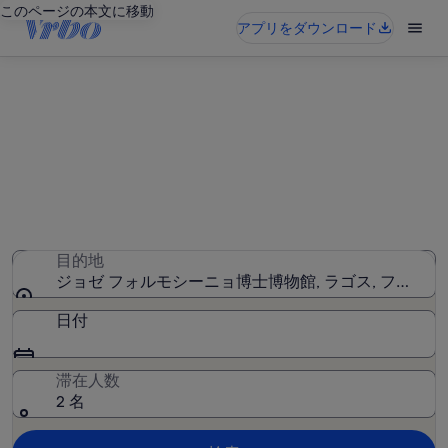
このページの本文に移動
アプリをダウンロード
ジョゼ フォルモシーニョ博士博
物館周辺のバケーションレンタ
ル
6,379 件のバケーションレンタルが見つかりました。日付
を入力して空室状況を確認してください
目的地
ジョゼ フォルモシーニョ博士博物館, ラゴス, ファーロ
日付
滞在人数
2 名