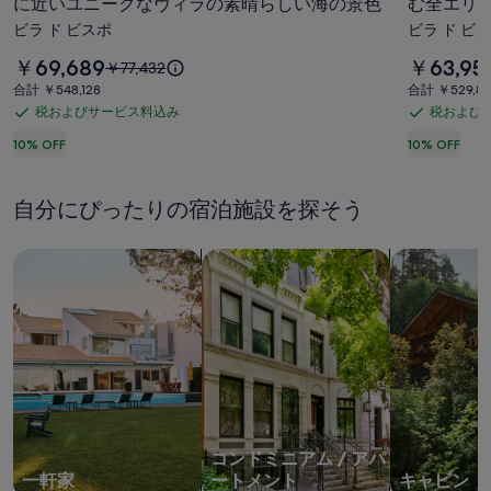
に近いユニークなヴィラの素晴らしい海の景色
む全エリアで
パ
ー
ビラ ド ビスポ
ビラ ド ビ
ッ
ル
料
料
￥69,689
￥63,95
以
￥77,432
テ
付
金
金
前
合
合
合計 ￥548,128
合計 ￥529,89
は
は
ィ
き
の
計
計
税およびサービス料込み
税および
税
税
￥69,689
￥63,950
料
￥548,128
￥529,897
ン
の
で
で
お
お
10% OFF
10% OFF
金
グ
高
す
す
は
よ
よ
￥77,432、
グ
級
び
び
通
自分にぴったりの宿泊施設を探そう
サ
サ
リ
ヴ
常
ー
ー
料
ー
ィ
一軒家を検索
コンドミニアム、アパートメントを
キャビンを
金
ビ
ビ
ン、
ラ、
に
ス
ス
プ
つ
プ
料
料
い
ー
ー
込
込
て
ル
ル
み
み
の
詳
ジ
と
細
ャ
庭
を
表
グ
園
コンドミニアム / アパ
示。
ジ
を
一軒家
ートメント
キャビン