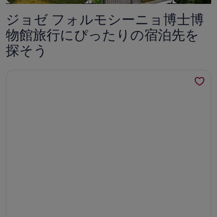
ー
含
ジョゼ フォルモシーニョ博士博
に
む
近
全
物館旅行にぴったりの宿泊先を
い
エ
探そう
ユ
リ
ニ
ア
LAGOS TYPICAL HOUSE by HOMINGの詳細情報
ー
で
ク
の
WIFI
な
6850/20
ヴ
の
ィ
写
ラ
真
の
ギ
素
ャ
晴
ラ
ら
リ
し