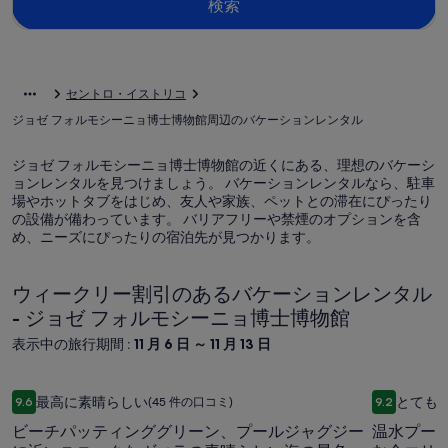
検索
セントロ・イストリコ
ジョゼ フォルモシーニョ博士博物館周辺のバケーションレンタル
ジョゼ フォルモシーニョ博士博物館の近くにある、理想のバケーシ
ョンレンタルを見つけましょう。 バケーションレンタルなら、駐車
場やホットタブをはじめ、友人や家族、ペットとの滞在にぴったり
の設備が備わっています。 バリアフリーや禁煙のオプションを含
め、ニーズにぴったりの宿泊先が見つかります。
ウィークリー割引のあるバケーションレンタル
- ジョゼ フォルモシーニョ博士博物館
表示中の旅行期間 :
11 月 6 日 ～ 11 月 13 日
ビーチパッティンググリーン、プールジャグジーに近いユニ
温水プール
ビ
温
最高に素晴らしい
とても
9.6
(45 件の口コミ)
9.2
10 段階中 9.6、最高に素晴らしい、(45 件の口コミ) 件の口コミ
10 段階中
ー
水
ビーチパッティンググリーン、プールジャグジー
温水プー
チ
プ