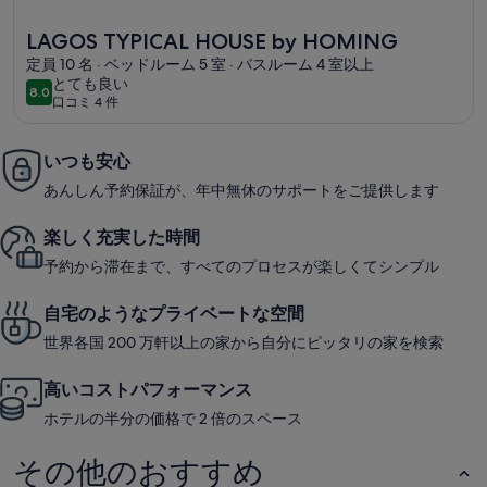
ー
い
LAGOS TYPICAL HOUSE by HOMINGの詳細情報
海
LAGOS TYPICAL HOUSE by HOMING
の
定員 10 名 · ベッドルーム 5 室 · バスルーム 4 室以上
と
とても良い
景
8.0
10段階中8.0
口コミ 4 件
て
(口
色
も
コ
の
良
ミ
いつも安心
写
い
4
あんしん予約保証が、年中無休のサポートをご提供します
真
件)
ギ
楽しく充実した時間
ャ
予約から滞在まで、すべてのプロセスが楽しくてシンプル
ラ
自宅のようなプライベートな空間
リ
世界各国 200 万軒以上の家から自分にピッタリの家を検索
ー
高いコストパフォーマンス
ホテルの半分の価格で 2 倍のスペース
その他のおすすめ