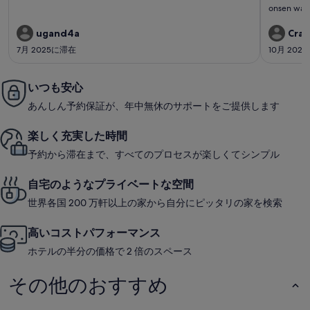
ミ
ミ
onsen was g
晴
晴
4
4
house was 
ら
ら
件)
件)
cafe that 
ugand4a
Crai
very tasty and atmospher
し
し
7月 2025に滞在
10月 202
and commun
い
い
will very h
you!
いつも安心
あんしん予約保証が、年中無休のサポートをご提供します
楽しく充実した時間
予約から滞在まで、すべてのプロセスが楽しくてシンプル
自宅のようなプライベートな空間
世界各国 200 万軒以上の家から自分にピッタリの家を検索
高いコストパフォーマンス
ホテルの半分の価格で 2 倍のスペース
その他のおすすめ