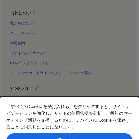
熱海サン ビーチのバケーションレンタル
当社について
川奈のバケーションレンタル
アカオ フォレストのバケーションレンタル
私たちについて
網代温泉のバケーションレンタル
ニュースルーム
西熱海ゴルフ コースのバケーションレンタル
利用規約
丹那断層のバケーションレンタル
プライバシーポリシー
あわしまマリン パークのバケーションレンタル
Cookie ステートメント
来宮神社のバケーションレンタル
コンテンツガイドラインおよびコンテンツの報告
Moa 美術館のバケーションレンタル
Vrbo グループ
長浜海水浴場のバケーションレンタル
梅園町のバケーションレンタル
Vrbo
「すべての Cookie を受け入れる」をクリックすると、サイトナ
川奈海水浴場のバケーションレンタル
Abritel.fr
ビゲーションを強化し、サイトの使用状況を分析し、弊社のマー
熱海市のバケーションレンタル
FeWo-direkt.de
ケティング活動を支援するために、デバイスに Cookie を保存す
網代のバケーションレンタル
ることに同意したことになります。
Bookabach.co.nz
三島市のバケーションレンタル
Stayz.com.au