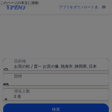
このページの本文に移動
アプリをダウンロード
お宮の松 / 貫一 お宮の像周辺の
バケーションレンタル
436 件のバケーションレンタルが見つかりました。日付を
入力して空室状況を確認してください
目的地
お宮の松 / 貫一 お宮の像, 熱海市, 静岡県, 日本
日付
滞在人数
2 名
検索