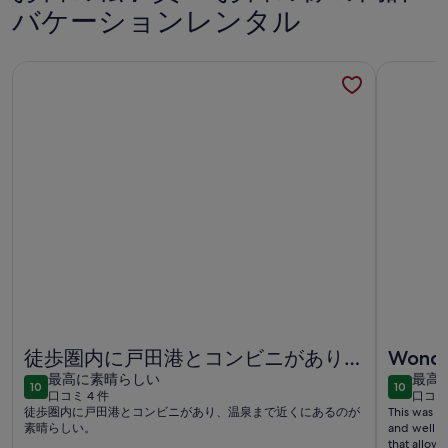
素
素
ミ
バケーションレンタル
晴
晴
1
ら
ら
件)
し
し
家の窓から釣りができる古民家一棟貸しの宿。戸田湾徒歩2分。
プライベー
い
い
家の窓から釣りができる古民家一棟貸しの宿。戸田湾徒歩2分。
プライベー
徒歩圏内に戸田港とコンビニがあり、
Wonder
最
最
温泉まで近くにあるのが素晴らしい
最高に素晴らしい
最高
10
10
10段階中10
10段階中
口コミ 4 件
口コミ 
高
高
(口
(口
徒歩圏内に戸田港とコンビニがあり、温泉まで近くにあるのが
This was a 
に
に
コ
コ
素晴らしい。
and well l
素
素
that allowe