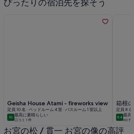
ぴったりの宿泊先を探そう
Geisha House Atami - fireworks viewの詳細情報
箱根の玄関
Geisha House Atami - fireworks viewの詳細情報
箱根の玄関
Geisha House Atami - fireworks view
箱根の
定員 10 名 · ベッドルーム 4 室 · バスルーム 1 室以上
ーク＆
定員 8 名
最
最
最高に素晴らしい
最高
付き -
10
9.4
10段階中10
10段階中
口コミ 1 件
60 
高
高
(口
田原市
に
に
お宮の松 / 貫一 お宮の像の高評
コ