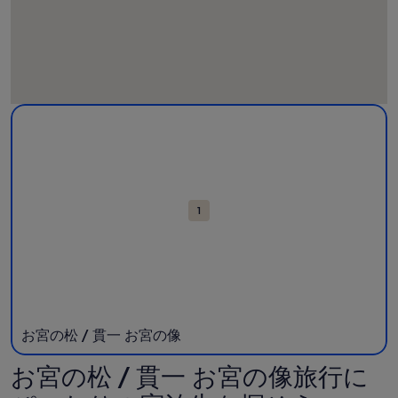
観
お宮の松 / 貫一 お宮の像の詳細。新しいウィンドウで開く。
光
ス
ポ
ッ
ト
1
が
表
示
さ
れ
た
地
お宮の松 / 貫一 お宮の像
図
お宮の松 / 貫一 お宮の像旅行に