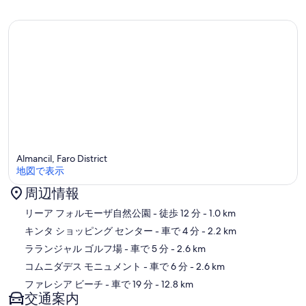
Almancil, Faro District
地図で表示
周辺情報
地図
リーア フォルモーザ自然公園
- 徒歩 12 分
- 1.0 km
キンタ ショッピング センター
- 車で 4 分
- 2.2 km
ラランジャル ゴルフ場
- 車で 5 分
- 2.6 km
コムニダデス モニュメント
- 車で 6 分
- 2.6 km
ファレシア ビーチ
- 車で 19 分
- 12.8 km
交通案内