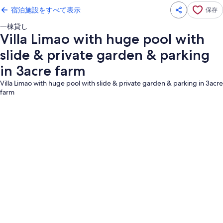
宿泊施設をすべて表示
保存
一棟貸し
Villa Limao with huge pool with
slide & private garden & parking
in 3acre farm
Villa Limao with huge pool with slide & private garden & parking in 3acre
farm
Villa