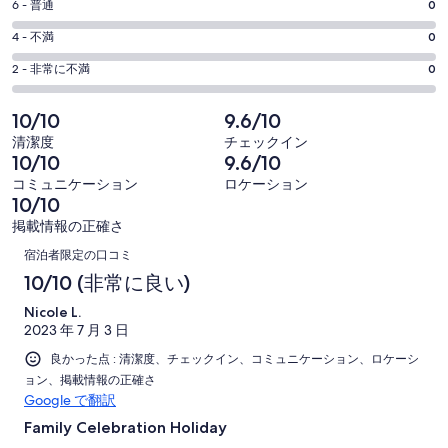
評
-
6 - 普通
0
ド
8
ウ
17
価
評
-
4 - 不満
0
で
件
6
17
価
開
評
の
-
2 - 非常に不満
0
く
件
4
17
価
口
の
-
件
2
コ
10/10
9.6/10
17
口
の
-
ミ
清潔度
チェックイン
件
コ
17
口
中
10/10
9.6/10
の
ミ
件
コ
15
コミュニケーション
ロケーション
口
中
の
ミ
件
10/10
コ
2
口
中
が
掲載情報の正確さ
ミ
件
コ
0
口
非
中
が
宿泊者限定の口コミ
ミ
件
常
0
コ
良
10/10 (非常に良い)
中
が
に
件
い
0
ミ
普
良
Nicole L.
が
件
2023 年 7 月 3 日
通
い
不
が
良かった点 : 清潔度、チェックイン、コミュニケーション、ロケーシ
満
非
ョン、掲載情報の正確さ
常
Google で翻訳
に
Family Celebration Holiday
不