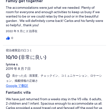
Family get together
The accommodations were just what we needed. Plenty of
room for everyone and enough activities to keep us busy if we
wanted to be or we could relax by the pool or in the beautiful
garden . We will definitely come back! Carlos and his family were
so helpful , thank you!
2022 年 5 月に 2 泊滞在
0
宿泊者限定の口コミ
10/10 (非常に良い)
lynne s.
2019 年 8 月 7 日
良かった点 : 清潔度、チェックイン、コミュニケーション、ロケーシ
ョン、掲載情報の正確さ
Google で翻訳
Fantastic villa
We have just returned from a weeks stay in the V5 villa. 6 adults,
2 children and 1 infant. Spacious enough to accommodate us all.
Carlos provided a good travel cot and fenced off the pool for us