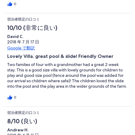
or friendly and I have no hesitation in recommending this Villa
0
宿泊者限定の口コミ
10/10 (非常に良い)
David C.
2018 年 7 月 17 日
Google で翻訳
Lovely Villa, great pool & slide! Friendly Owner
Two families of four with a grandmother had a great 2 week
stay. This is a good size villa with lovely grounds for children to
play and good size pool (fence around the pool was added for
our arrival so children where safe)! The children loved the slide
into the pool and the play area in the wider grounds of the farm.
Carlos the owner is great, very friendly and welcoming. Would
have been nice to have an information pack of the things to do
0
in the area or advise when market days are and some basics in
the villa like oil, salt, pepper, etc would have been good - but no
宿泊者限定の口コミ
real problem. Would recommend for both family holidays or a
quiet relaxing break to lounge by the pool!
8/10 (良い)
Andrew H.