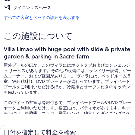
ダイニングスペース
すべての客室とベッドの詳細を表示する
この施設について
Villa Limao with huge pool with slide & private
garden & parking in 3acre farm
屋外プールのほか、このヴィラにはホットタブおよびコンシェルジ
ュ サービスがあります。その他の設備には、ランドリー設備、ゲー
ムコーナー、および庭園があります。 ヴィラには、ベッドルーム 5
室、WiFi (無料)、DVD プレーヤーが備わっています。プライベート
プールをご利用いただけるほか、冷蔵庫とオーブン付きのキッチン
も備わっています。
このヴィラの客室は冷房付きで、プライベートプールやDVD プレー
ヤーをご利用いただけます。客室には、パティオがあります。キッ
チンには、冷蔵庫、コンロ、電子レンジ、独立したダイニングスペ
ースがあります。バスルームには浴槽またはシャワー、ビデ、ヘア
ドライヤーがあります。
無料 WiFi (通信速度 : 100 Mbps 以上 (1 ～ 2 人向け、6 台まで接続
日付を指定して料金を検索