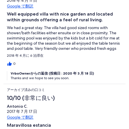
2018 年 4 月 11 日
Google で翻訳
Well equipped villa with nice garden and located
within grounds offering a feel of rural living.
We had a great stay. The villa had good sized rooms with
shower/bath facilities either ensuite or in close proximity. The
swimming pool was enjoyed by the kids but a bit cold for me at
the beginning of the season but we all enjoyed the table tennis
and pool table. Very friendly owner who provided fresh eggs
from the hens and oranges from the orchards and the grounds
2018 年 4 月に 6 泊滞在
within which the villa is situated also host goats sheep and pigs
and a mini golf course which helped to keep the kids
0
entertained. Well situated being 20 minutes from the airport
VrboOwnerからの返信 (投稿日 : 2020 年 3 月 18 日)
and 5 minute drive from the beach.
Thanks and we hope to see you soon.
アーカイブ済みの口コミ
10/10 (非常に良い)
Antonio C.
2017 年 7 月 17 日
Google で翻訳
Maravillosa estancia