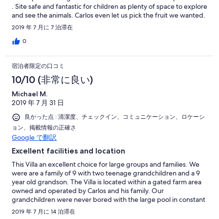
. Site safe and fantastic for children as plenty of space to explore
and see the animals. Carlos even let us pick the fruit we wanted.
He was an excellent host. Crazy golf and play park on site.
2019 年 7 月に 7 泊滞在
Unfortunately we never got to go to his residents bar but hope
to next time. Thank you Carlos and family.
0
宿泊者限定の口コミ
10/10 (非常に良い)
Michael M.
2019 年 7 月 31 日
良かった点 : 清潔度、チェックイン、コミュニケーション、ロケーシ
ョン、掲載情報の正確さ
Google で翻訳
Excellent facilities and location
This Villa an excellent choice for large groups and families. We
were are a family of 9 with two teenage grandchildren and a 9
year old grandson. The Villa is located within a gated farm area
owned and operated by Carlos and his family. Our
grandchildren were never bored with the large pool in constant
use and with visiting and feeding food scraps to the numerous
2019 年 7 月に 14 泊滞在
animals. Carlos and his family could not have been more helpful