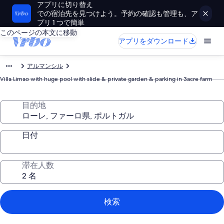
アプリに切り替え
での宿泊先を見つけよう。予約の確認も管理も、ア
プリ 1 つで簡単
このページの本文に移動
アプリをダウンロード
アルマンシル
Villa Limao with huge pool with slide & private garden & parking in 3acre farm
目的地
日付
滞在人数
検索