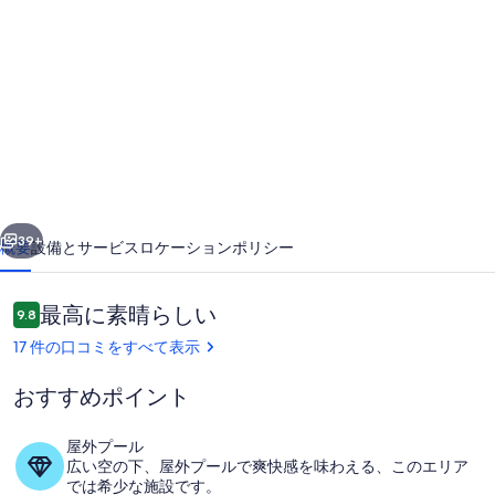
Limao
with
huge
pool
with
slide
&
前へ
次へ
private
39+
概要
設備とサービス
ロケーション
ポリシー
garden
&
口
最高に素晴らしい
9.8
10段階中9.8
コ
parking
17 件の口コミをすべて表示
ミ
in
おすすめポイント
3acre
farm
屋外プール
の
広い空の下、屋外プールで爽快感を味わえる、このエリア
プール
では希少な施設です。