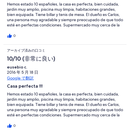
Hemos estado 10 españoles, la casa es perfecta, bien cuidada,
jardin muy amplio, piscina muy limpia, habitaciones grandes,
bien equipada. Tiene billar y tenis de mesa. El dueño es Carlos,
una persona muy agradable y siempre preocupado de que todo
esté en perfectas condiciones. Supermercado muy cerca de la
casa. En nuestro caso fuimos a jugar a golf y tambien los tienen
en perfectas condiciones. Muchas gracias por el trato recibido y
0
un fuerte abrazo.
アーカイブ済みの口コミ
10/10 (非常に良い)
eusebio c.
2016 年 5 月 18 日
Google で翻訳
Casa perfecta !!!
Hemos estado 10 españoles, la casa es perfecta, bien cuidada,
jardin muy amplio, piscina muy limpia, habitaciones grandes,
bien equipada. Tiene billar y tenis de mesa. El dueño es Carlos,
una persona muy agradable y siempre preocupado de que todo
esté en perfectas condiciones. Supermercado muy cerca de la
casa. En nuestro caso fuimos a jugar a golf y tambien los tienen
en perfectas condiciones. Muchas gracias por el trato recibido y
0