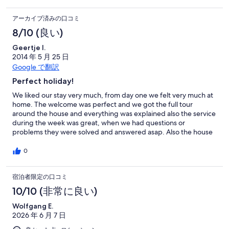
un fuerte abrazo.
アーカイブ済みの口コミ
8/10 (良い)
Geertje I.
2014 年 5 月 25 日
Google で翻訳
Perfect holiday!
We liked our stay very much, from day one we felt very much at
home. The welcome was perfect and we got the full tour
around the house and everything was explained also the service
during the week was great, when we had questions or
problems they were solved and answered asap. Also the house
was in perfect state and we could make use of everything. The
surrounding area is very nice and peaceful, nice location for
0
children also with the animal farm around the house. If we would
ever go to Portugal again, I would be perfectly fine to go to the
宿泊者限定の口コミ
same place in the same house. good holiday guaranteed!
10/10 (非常に良い)
Wolfgang E.
2026 年 6 月 7 日