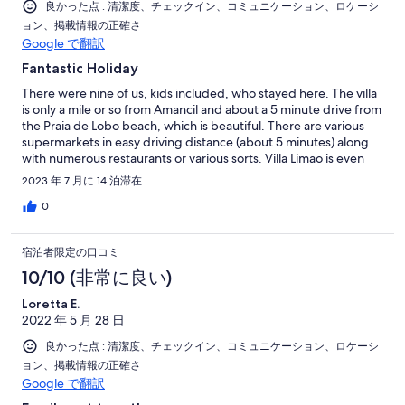
良かった点 : 清潔度、チェックイン、コミュニケーション、ロケーシ
ョン、掲載情報の正確さ
Google で翻訳
Fantastic Holiday
There were nine of us, kids included, who stayed here. The villa
is only a mile or so from Amancil and about a 5 minute drive from
the Praia de Lobo beach, which is beautiful. There are various
supermarkets in easy driving distance (about 5 minutes) along
with numerous restaurants or various sorts. Villa Limao is even
lovelier than the pictures make it look. Sitting out on the patio
2023 年 7 月に 14 泊滞在
until the wee hours was amazing and the garden itself was very
peaceful and soothing. The pool was great; hard to get the kids
0
out of it. Carlos and his daughter met us on the first day, Carlos
let us know he was available 24 hours should we need him
宿泊者限定の口コミ
however the villa was fantastic so we didn't need to reach out.
He checked in a couple of times over the fortnight we were
10/10 (非常に良い)
there just to ensure we were having a good time. The villa had
Loretta E.
everything we needed and everyone is keen to return at some
2022 年 5 月 28 日
time in the future as they thoroughly enjoyed their trip.
良かった点 : 清潔度、チェックイン、コミュニケーション、ロケーシ
ョン、掲載情報の正確さ
Google で翻訳