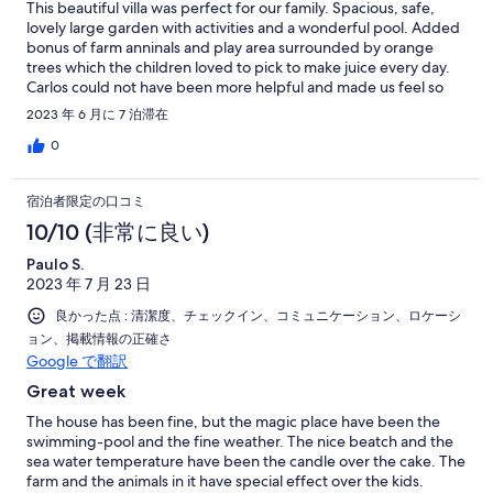
This beautiful villa was perfect for our family. Spacious, safe,
満
lovely large garden with activities and a wonderful pool. Added
bonus of farm anninals and play area surrounded by orange
trees which the children loved to pick to make juice every day.
Carlos could not have been more helpful and made us feel so
welcome. We would love to come back and would highly
2023 年 6 月に 7 泊滞在
recommend.
0
宿泊者限定の口コミ
10/10 (非常に良い)
Paulo S.
2023 年 7 月 23 日
良かった点 : 清潔度、チェックイン、コミュニケーション、ロケーシ
ョン、掲載情報の正確さ
Google で翻訳
Great week
The house has been fine, but the magic place have been the
swimming-pool and the fine weather. The nice beatch and the
sea water temperature have been the candle over the cake. The
farm and the animals in it have special effect over the kids.