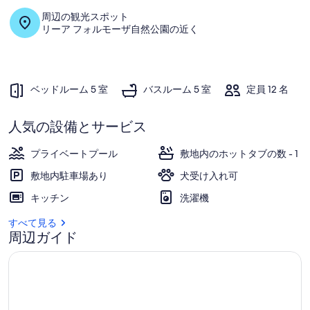
写
周辺の観光スポット
真
リーア フォルモーザ自然公園の近く
ギ
ャ
ベッドルーム 5 室
バスルーム 5 室
定員 12 名
ラ
リ
人気の設備とサービス
ー
プライベートプール
敷地内のホットタブの数 - 1
敷地内駐車場あり
犬受け入れ可
キッチン
洗濯機
すべて見る
周辺ガイド