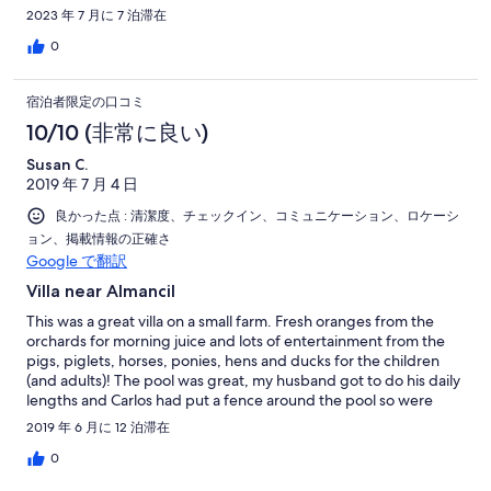
2023 年 7 月に 7 泊滞在
0
宿泊者限定の口コミ
10/10 (非常に良い)
Susan C.
2019 年 7 月 4 日
良かった点 : 清潔度、チェックイン、コミュニケーション、ロケーシ
ョン、掲載情報の正確さ
Google で翻訳
Villa near Almancil
This was a great villa on a small farm. Fresh oranges from the
orchards for morning juice and lots of entertainment from the
pigs, piglets, horses, ponies, hens and ducks for the children
(and adults)! The pool was great, my husband got to do his daily
lengths and Carlos had put a fence around the pool so were
happy the kids were safe. A short drive took us to many beaches
2019 年 6 月に 12 泊滞在
and we had a few nice meals in good restaurants nearby. Carlos
and his wife were great hosts, very helpful and friendly. I would
0
certainly recommend the villa and the location.