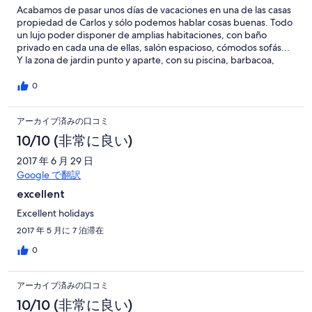
Acabamos de pasar unos días de vacaciones en una de las casas
propiedad de Carlos y sólo podemos hablar cosas buenas. Todo
un lujo poder disponer de amplias habitaciones, con baño
privado en cada una de ellas, salón espacioso, cómodos sofás...
Y la zona de jardin punto y aparte, con su piscina, barbacoa,
pinos que dan una buena sombra, césped bien cuidado...
Aparte, hay una zona común muy acogedora con servicio de bar,
0
con mini golf, futbolín, pequeño parquecito para los más
pequeños, billar, patos... Y Carlos siempre atento para que no
アーカイブ済みの口コミ
falte de nada o para resolver cualquier problema que pudiera
haber. Zona tranquila, muy cerca de un súper y de las playas.
10/10 (非常に良い)
Totalmente recomendable para pasar unos días de vacaciones.
Antonio Córdoba (Sevilla).
2017 年 6 月 29 日
Google で翻訳
excellent
Excellent holidays
2017 年 5 月に 7 泊滞在
0
アーカイブ済みの口コミ
10/10 (非常に良い)