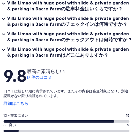
Villa Limao with huge pool with slide & private garden
& parking in 3acre farmの駐車料金はいくらですか ?
Villa Limao with huge pool with slide & private garden
& parking in 3acre farmのチェックインは何時ですか ?
Villa Limao with huge pool with slide & private garden
& parking in 3acre farmのチェックアウトは何時ですか ?
Villa Limao with huge pool with slide & private garden
& parking in 3acre farmはどこにありますか ?
口
9.8
最高に素晴らしい
コ
17 件の口コミ
ミ
口コミは新しい順に表示されています。またその内容は審査対象となり、別途
記載がない限り検証されています。
新
詳細はこちら
し
い
評
10 - 非常に良い
15
ウ
価
ィ
評
8 - 良い
2
10
ン
価