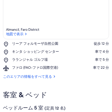
Almancil, Faro District
地図で表示
Place,
リーア フォルモーザ自然公園
‪徒歩 12 分‬
リ
地図で表示
Place,
キンタ ショッピング センター
‪車で 4 分‬
ー
キ
ア
Place,
ラランジャル ゴルフ場
‪車で 5 分‬
ン
フ
ラ
タ
ォ
Airport,
ファロ (FAO-ファロ国際空港)
‪車で 22 分‬
ラ
シ
ル
フ
ン
ョ
モ
ァ
このエリアの情報をすべて見る
ジ
ッ
ー
ロ
ャ
ピ
ザ
(FAO-
ル
ン
自
フ
ゴ
グ
客室 & ベッド
然
ァ
ル
セ
公
ロ
フ
ン
園
国
場
タ
ベッドルーム 5 室
際
(定員 12 名)
ー