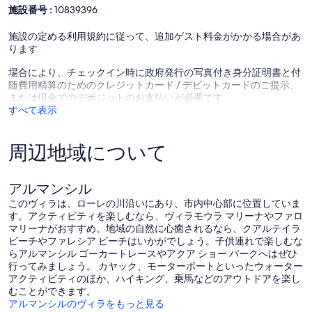
豪
コ
口
施設番号 :
10839396
華
ミ
コ
な
ミ
施設の定める利用規約に従って、追加ゲスト料金がかかる場合があ
プ
ります
ラ
イ
場合により、チェックイン時に政府発行の写真付き身分証明書と付
ベ
随費用精算のためのクレジットカード / デビットカードのご提示、
ー
または現金でのデポジットのお支払いが必要です
ト
すべて表示
ヴ
ィ
ラ
周辺地域について
Almancil
アルマンシル
このヴィラは、ローレの川沿いにあり、市内中心部に位置していま
す。アクティビティを楽しむなら、ヴィラモウラ マリーナやファロ
マリーナがおすすめ。地域の自然に心癒されるなら、クアルテイラ
ビーチやファレシア ビーチはいかがでしょう。子供連れで楽しむな
らアルマンシル ゴーカートレースやアクア ショー パークへはぜひ
行ってみましょう。 カヤック、モーターボートといったウォーター
アクティビティのほか、ハイキング、乗馬などのアウトドアを楽し
むことができます。
アルマンシルのヴィラをもっと見る