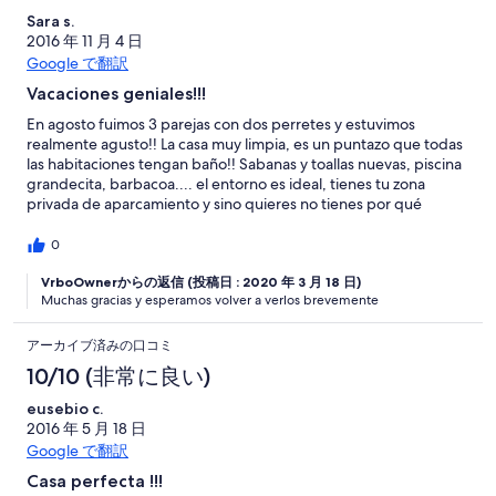
Sara s.
2016 年 11 月 4 日
Google で翻訳
Vacaciones geniales!!!
En agosto fuimos 3 parejas con dos perretes y estuvimos
realmente agusto!! La casa muy limpia, es un puntazo que todas
las habitaciones tengan baño!! Sabanas y toallas nuevas, piscina
grandecita, barbacoa.... el entorno es ideal, tienes tu zona
privada de aparcamiento y sino quieres no tienes por qué
cruzarte con nadie, el recinto es cerrado y muy seguro. Tiene
pista de tenis (te dejan las raquetas y pelotas), minigolf gratuito,
0
zona chill out con wifi gratis, etc. Nosotros fuimos sin niños, pero
disfrutamos como ellos, dando de comer a los cerditos, ovejas,
VrboOwnerからの返信 (投稿日 : 2020 年 3 月 18 日)
Muchas gracias y esperamos volver a verlos brevemente
cabras, caballos, patos, ponis... Antes de llegar a la casa nos
echaba un poco para atrás el tema de tanto animal, bichos, etc,
pero la verdad que no había mucho insecto, si es cierto que a
アーカイブ済みの口コミ
nuestra casa le faltaban unas mosquiteras en las ventanas, ya
10/10 (非常に良い)
que a algunas personas les picaron un par de mosquitos, pero
nada mas!! Los dueños super amables y atentos, nos
eusebio c.
recomendaron varios sitios para ir a visitar y comer.... todos ellos
2016 年 5 月 18 日
geniales!! Espero repetir el verano que viene sin duda!!! MUY
Google で翻訳
RECOMENDABLE!!!
Casa perfecta !!!