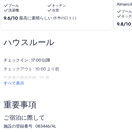
10
温
Almancil
プール
キッチン
minutes
水
洗濯機
冷房
from
プ
プール
キッチ
the
ー
10
9.6/10
最高に素晴らしい
(5 件の口コミ)
sea
ル、
段
10
9.8/10
ヴ
テ
階
段
ィ
ニ
中
階
ラ
ス
9.6、
中
ハウスルール
モ
コ
最
9.8、
ウ
ー
高
最
ラ
ト、
に
高
パ
素
チェックイン : 17:00 以降
に
ッ
晴
素
チェックアウト : 10:00 より前
テ
ら
晴
ィ
し
ら
代表者の最低年齢 : 25 歳
ン
い、
し
すべて表示
グ
(5
い、
グ
件
(35
リ
の
件
ー
口
重要事項
の
ン
コ
口
を
ミ)
コ
ご宿泊に際して
備
件
ミ)
え
の
件
施設の登録番号 : 083446/AL
た
口
の