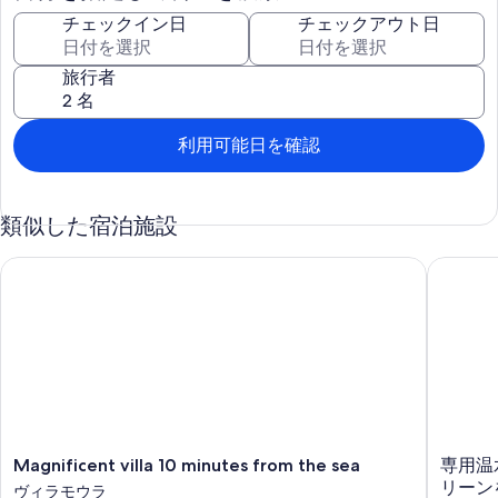
可)) を使用してネットサーフィンをお楽しみいただけます。客室に
チェックイン日
チェックアウト日
はスマートテレビがあります。客室にはコーヒー / ティーメーカー
とアイロン / アイロン台もあります。
旅行者
施設内には、屋外プール、ホットタブがあります。
次のレクリエーション設備は、施設内または近隣にあります。有料
となる場合もあります。
利用可能日を確認
類似した宿泊施設
Magnificent villa 10 minutes from the sea
専用温水
Magnificent
専
Magnificent villa 10 minutes from the sea
専用温
villa
用
リーン
ヴィラモウラ