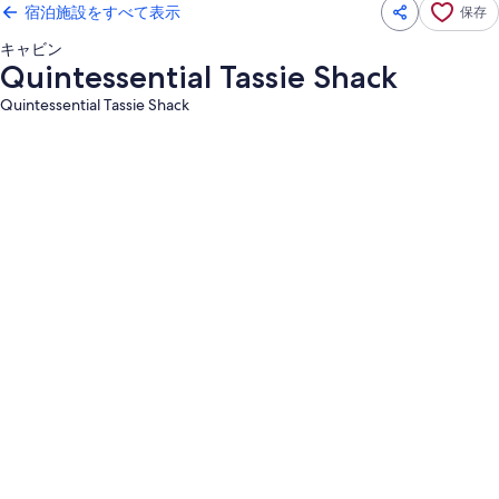
宿泊施設をすべて表示
保存
キャビン
Quintessential Tassie Shack
Quintessential Tassie Shack
Quintessential
Tassie
Shack
の