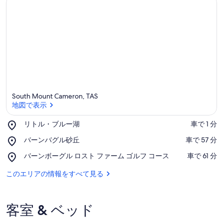
South Mount Cameron, TAS
地図で表示
Place,
リトル・ブルー湖
‪車で 1 分‬
リ
地図で表示
Place,
バーンバグル砂丘
‪車で 57 分‬
ト
バ
ル・
Place,
バーンボーグル ロスト ファーム ゴルフ コース
‪車で 61 分‬
ー
ブ
バ
ン
ル
ー
このエリアの情報をすべて見る
バ
ー
ン
グ
湖
ボ
ル
ー
砂
客室 & ベッド
グ
丘
ル