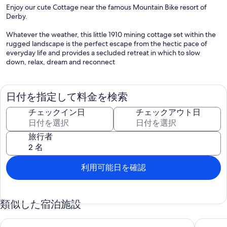
Enjoy our cute Cottage near the famous Mountain Bike resort of
Derby.
Whatever the weather, this little 1910 mining cottage set within the
rugged landscape is the perfect escape from the hectic pace of
everyday life and provides a secluded retreat in which to slow
down, relax, dream and reconnect
日付を指定して料金を検索
チェックイン日
チェックアウト日
旅行者
利用可能日を確認
類似した宿泊施設
Escape to History & Nature! Peaceful & cosy 1890s cottage ne
Farm Hou