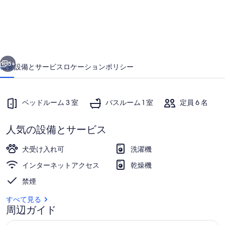
写
真
ギ
ャ
前へ
次へ
5+
概要
設備とサービス
ロケーション
ポリシー
ラ
リ
ベッドルーム 3 室
バスルーム 1 室
定員 6 名
ー
人気の設備とサービス
犬受け入れ可
洗濯機
インターネットアクセス
乾燥機
内装
禁煙
すべて見る
周辺ガイド