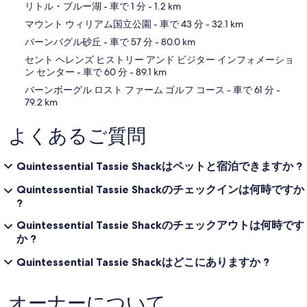
地図
リトル・ブルー湖
- 車で 1 分
- 1.2 km
マウント ウィリアム国立公園
- 車で 43 分
- 32.1 km
バーンバグル砂丘
- 車で 57 分
- 80.0 km
セント ヘレンズ ヒストリー アンド ビジター インフォメーショ
ン センター
- 車で 60 分
- 89.1 km
バーンボーグル ロスト ファーム ゴルフ コース
- 車で 61 分
-
79.2 km
よくあるご質問
Quintessential Tassie Shackはペットと宿泊できますか ?
Quintessential Tassie Shackのチェックインは何時ですか
?
Quintessential Tassie Shackのチェックアウトは何時です
か ?
Quintessential Tassie Shackはどこにありますか ?
オーナーについて