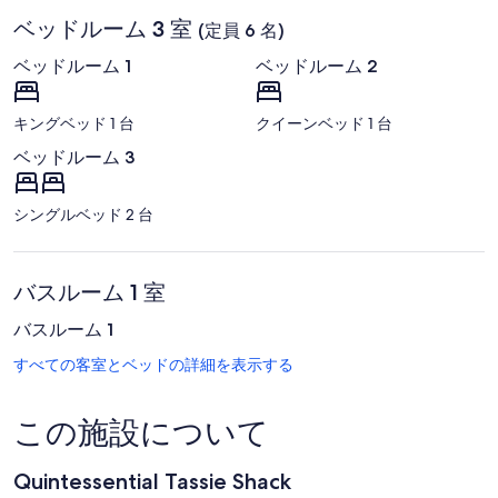
ロ
ベッドルーム 3 室
ス
(定員 6 名)
ト
ベッドルーム 1
ベッドルーム 2
フ
ァ
ー
キングベッド 1 台
クイーンベッド 1 台
ム
ゴ
ベッドルーム 3
ル
フ
コ
シングルベッド 2 台
ー
ス
バスルーム 1 室
バスルーム 1
すべての客室とベッドの詳細を表示する
この施設について
Quintessential Tassie Shack