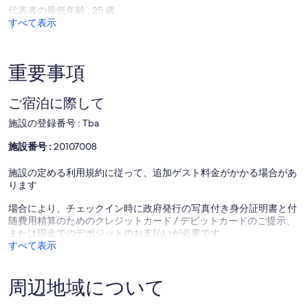
Bay
ら
ら
代表者の最低年齢 : 25 歳
し
し
すべて表示
い、
い、
(4
(4
件
件
重要事項
の
の
口
口
コ
コ
ご宿泊に際して
ミ)
ミ)
件
件
施設の登録番号 : Tba
の
の
口
口
施設番号 :
20107008
コ
コ
ミ
ミ
施設の定める利用規約に従って、追加ゲスト料金がかかる場合があ
ります
場合により、チェックイン時に政府発行の写真付き身分証明書と付
随費用精算のためのクレジットカード / デビットカードのご提示、
または現金でのデポジットのお支払いが必要です
すべて表示
周辺地域について