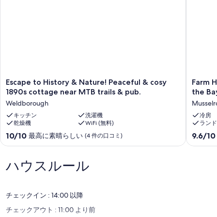
Escape
Farm
Escape to History & Nature! Peaceful & cosy
Farm H
to
House
1890s cottage near MTB trails & pub.
the Ba
History
Accomm
Weldborough
Musselr
&
Norther
Nature!
キッチン
洗濯機
end
冷房
乾燥機
WiFi (無料)
ランド
Peaceful
of
&
the
10
10
10/10
9.6/10
最高に素晴らしい
(4 件の口コミ)
cosy
Bay
段
段
1890s
of
階
階
cottage
Fires
中
中
ハウスルール
near
5
10.0、
9.6、
MTB
mins
最
最
trails
from
高
高
&
Mt
チェックイン : 14:00 以降
に
に
pub.
Willian
素
素
チェックアウト : 11:00 より前
Weldborough
Musselr
晴
晴