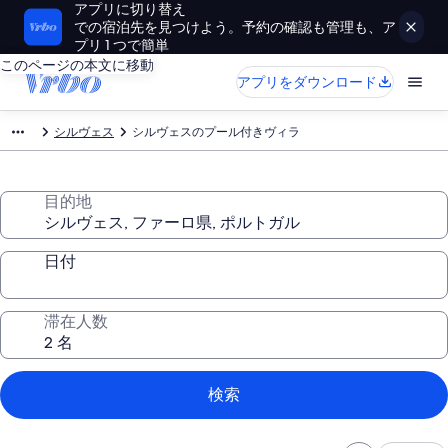
アプリに切り替え
での宿泊先を見つけよう。予約の確認も管理も、ア
プリ 1 つで簡単
このページの本文に移動
アプリをダウンロード
シルヴェス
シルヴェスのプール付きヴィラ
目的地
日付
滞在人数
検索