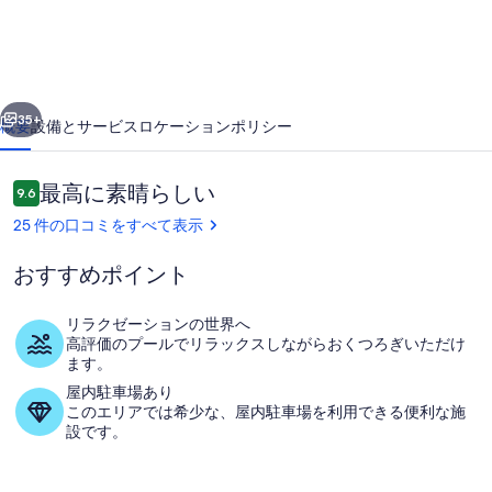
ス
の
プ
前へ
次へ
ー
35+
概要
設備とサービス
ロケーション
ポリシー
ル
付
口
最高に素晴らしい
9.6
10段階中9.6
コ
き
25 件の口コミをすべて表示
ミ
ヴ
おすすめポイント
ィ
ラ
リラクゼーションの世界へ
高評価のプールでリラックスしながらおくつろぎいただけ
プール
の
ます。
屋内駐車場あり
写
このエリアでは希少な、屋内駐車場を利用できる便利な施
真
設です。
ギ