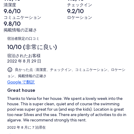
の
-
ミ
清潔度
チェックイン
件
コ
25
口
中
9.6/10
9.2/10
の
ミ
件
コ
19
コミュニケーション
ロケーション
口
中
の
ミ
件
9.8/10
コ
5
口
中
が
掲載情報の正確さ
ミ
件
コ
1
口
非
中
が
宿泊者限定の口コミ
ミ
件
常
0
コ
良
10/10 (非常に良い)
中
が
に
件
い
0
ミ
普
良
宿泊されたお客様
が
件
2022 年 8 月 29 日
通
い
不
が
良かった点 : 清潔度、チェックイン、コミュニケーション、ロケーシ
満
非
ョン、掲載情報の正確さ
常
Google で翻訳
に
Great house
不
Thanks to Vania for her house. We spent a lovely week into the
満
house. This is super clean, quiet and of course the swimming
pool was super great for us (and esp the kids). Location is great
too near Silves and the sea. There are plenty of activities to do in
algarve. We recommend strongly this rent.
2022 年 8 月に 7 泊滞在