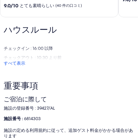
田
プ
段
10
9.0/10
とても素晴らしい
(40 件の口コミ)
舎、
ー
階
段
ウ
ル
中
階
ォ
付
9.6、
中
ー
き
最
9.0、
ハウスルール
タ
の
高
と
ー
3
に
て
パ
ベ
素
も
ー
チェックイン : 16:00 以降
ッ
晴
素
ク、
ド
ら
晴
チェックアウト : 10:30 より前
無
ル
し
ら
すべて表示
料
ー
い、
し
Wifi
ム
(54
い、
セ
ヴ
件
(40
ス
ィ
の
件
重要事項
マ
ラ
口
の
リ
Porches
コ
口
ア
ご宿泊に際して
ミ)
コ
ス
件
ミ)
施設の登録番号 : 39427/AL
の
件
口
の
施設番号 :
6814303
コ
口
ミ
コ
施設の定める利用規約に従って、追加ゲスト料金がかかる場合があ
ミ
ります