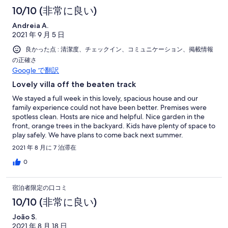
10/10 (非常に良い)
Andreia A.
2021 年 9 月 5 日
良かった点 : 清潔度、チェックイン、コミュニケーション、掲載情報
の正確さ
Google で翻訳
Lovely villa off the beaten track
We stayed a full week in this lovely, spacious house and our
family experience could not have been better. Premises were
spotless clean. Hosts are nice and helpful. Nice garden in the
front, orange trees in the backyard. Kids have plenty of space to
play safely. We have plans to come back next summer.
2021 年 8 月に 7 泊滞在
0
宿泊者限定の口コミ
10/10 (非常に良い)
João S.
2021 年 8 月 18 日