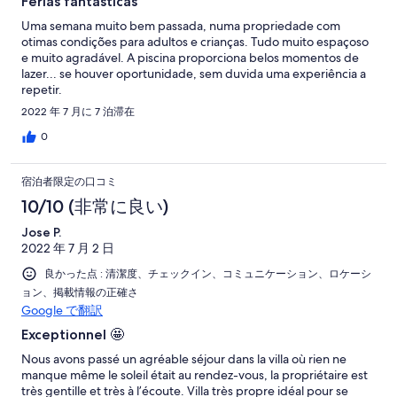
Férias fantásticas
Uma semana muito bem passada, numa propriedade com
otimas condições para adultos e crianças. Tudo muito espaçoso
e muito agradável. A piscina proporciona belos momentos de
lazer... se houver oportunidade, sem duvida uma experiência a
repetir.
2022 年 7 月に 7 泊滞在
0
宿泊者限定の口コミ
10/10 (非常に良い)
Jose P.
2022 年 7 月 2 日
良かった点 : 清潔度、チェックイン、コミュニケーション、ロケーシ
ョン、掲載情報の正確さ
Google で翻訳
Exceptionnel 🤩
Nous avons passé un agréable séjour dans la villa où rien ne
manque même le soleil était au rendez-vous, la propriétaire est
très gentille et très à l’écoute. Villa très propre idéal pour se