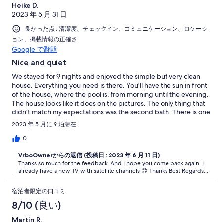
Heike D.
2023 年 5 月 31 日
良かった点 : 清潔度、チェックイン、コミュニケーション、ロケーシ
ョン、掲載情報の正確さ
Google で翻訳
Nice and quiet
We stayed for 9 nights and enjoyed the simple but very clean
house. Everything you need is there. You'll have the sun in front
of the house, where the pool is, from morning until the evening.
The house looks like it does on the pictures. The only thing that
didn't match my expectations was the second bath. There is one
small bathroom with a shower (water pressure is low). The
2023 年 5 月に 9 泊滞在
second bathroom only has a toilet, a bidet and a sink. Since we
were only two people it was ok. Vania was very nice and always
0
answerd within a short time. We did miss the tv but she had
VrboOwnerからの返信 (投稿日 : 2023 年 6 月 11 日)
planned on installing some German and/or English programms.
Thanks so much for the feedback. And I hope you come back again. I
You'll find everything within a short driving distance. We thank
already have a new TV with satellite channels 😊 Thanks Best Regards...
Vania for having us as her guests. We would book the house
again.
宿泊者限定の口コミ
8/10 (良い)
Martin R.