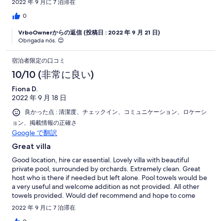
2022 年 9 月に 7 泊滞在
0
VrboOwnerからの返信 (投稿日 : 2022 年 9 月 21 日)
Obrigada nós. 😊
宿泊者限定の口コミ
10/10 (非常に良い)
Fiona D.
2022 年 9 月 18 日
良かった点 : 清潔度、チェックイン、コミュニケーション、ロケーシ
ョン、掲載情報の正確さ
Google で翻訳
Great villa
Good location, hire car essential. Lovely villa with beautiful
private pool, surrounded by orchards. Extremely clean. Great
host who is there if needed but left alone. Pool towels would be
a very useful and welcome addition as not provided. All other
towels provided. Would def recommend and hope to come
here again. Thank you Vania
2022 年 9 月に 7 泊滞在