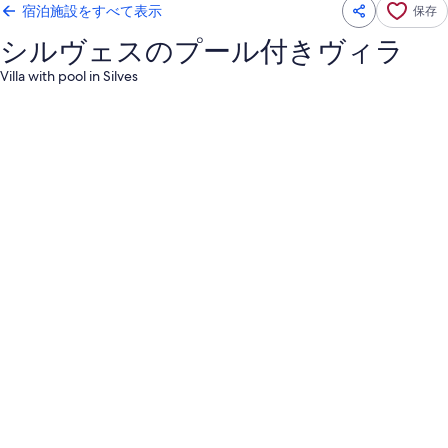
宿泊施設をすべて表示
保存
シルヴェスのプール付きヴィラ
Villa with pool in Silves
シ
ル
ヴ
ェ