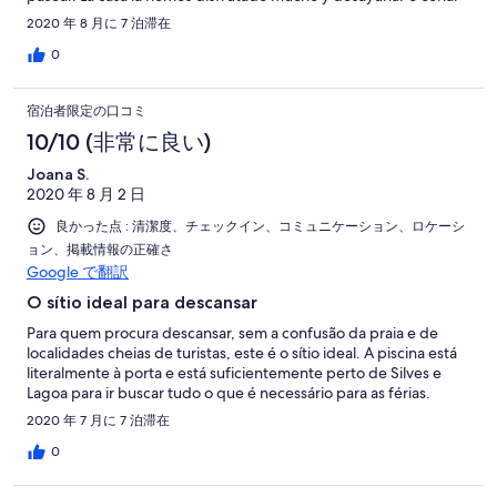
en el porche una maravilla.
2020 年 8 月に 7 泊滞在
0
宿泊者限定の口コミ
10/10 (非常に良い)
Joana S.
2020 年 8 月 2 日
良かった点 : 清潔度、チェックイン、コミュニケーション、ロケーシ
ョン、掲載情報の正確さ
Google で翻訳
O sítio ideal para descansar
Para quem procura descansar, sem a confusão da praia e de
localidades cheias de turistas, este é o sítio ideal. A piscina está
literalmente à porta e está suficientemente perto de Silves e
Lagoa para ir buscar tudo o que é necessário para as férias.
2020 年 7 月に 7 泊滞在
0