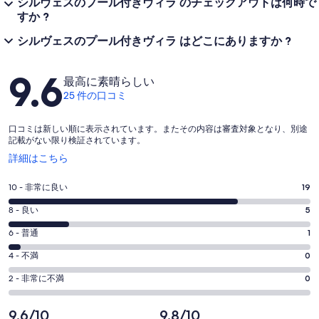
シルヴェスのプール付きヴィラ のチェックアウトは何時で
すか ?
シルヴェスのプール付きヴィラ はどこにありますか ?
口
9.6
最高に素晴らしい
コ
25 件の口コミ
ミ
口コミは新しい順に表示されています。またその内容は審査対象となり、別途
記載がない限り検証されています。
新
詳細はこちら
し
い
評
10 - 非常に良い
19
ウ
価
ィ
評
8 - 良い
5
10
ン
価
評
-
6 - 普通
1
ド
8
ウ
25
価
評
-
4 - 不満
0
で
件
6
25
価
開
評
の
-
2 - 非常に不満
0
く
件
4
25
価
口
の
-
件
2
コ
9.6/10
9.8/10
25
口