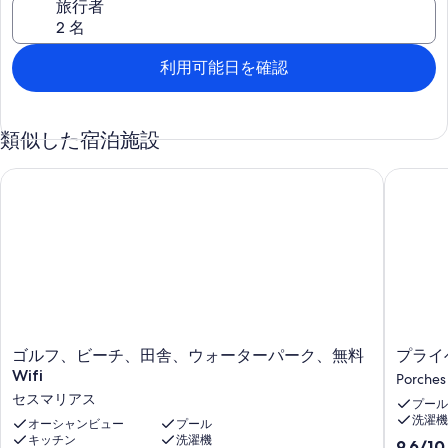
旅行者
利用可能日を確認
類似した宿泊施設
ゴルフ、ビーチ、田舎、ウォーターパーク、無料Wifi
プライベ
ゴ
プ
ゴルフ、ビーチ、田舎、ウォーターパーク、無料
プライ
ル
ラ
Wifi
Porches
フ、
イ
セスマリアス
プール
ビ
ベ
洗濯機
ー
オーシャンビュー
プール
ー
キッチン
洗濯機
チ、
ト
10
9.6/10