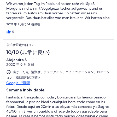
Wir waren jeden Tag im Pool und hatten sehr viel Spaß.
Morgens sind wir mit Vogelgezwitscher aufgewacht und es
fahren kaum Autos am Haus vorbei. So hatten wir es uns
vorgestellt. Das Haus hat alles was man braucht. Wir hatten eine
gute Komunikation mit der Vermieterin, sehr freundlich, offen
2021 年 7 月に 14 泊滞在
und hilfsbereit. Auto unbedingt erforderlich. Die Straße die zum
Haus führt ist fast komplett asphaltiert.
0
宿泊者限定の口コミ
10/10 (非常に良い)
Alejandra S.
2020 年 9 月 5 日
良かった点 : 清潔度、チェックイン、コミュニケーション、ロケーシ
ョン、掲載情報の正確さ
Google で翻訳
Semana inolvidable
Fantástica, tranquila, cómoda y bonita casa. Lo hemos pasado
fenomenal, la piscina ideal a cualquier hora, todo como en las
fotos. Desde aquí en 20min a las playas más cercanas y a Sagres
45/50min.Silves un pueblo q ofrece de todo y agradable para
pasear. La casa la hemos disfrutado mucho y desayunar o cenar