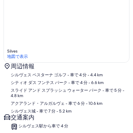
Silves
地図で表示
周辺情報
地図
シルヴェス ペスターナ ゴルフ
- 車で 4 分
- 4.4 km
シティオ ダス フンテス パーク
- 車で 4 分
- 6.6 km
スライド アンド スプラッシュ ウォーター パーク
- 車で 5 分
-
4.8 km
アクアランド・アルガルヴェ
- 車で 6 分
- 10.6 km
シルヴェス城
- 車で 7 分
- 5.2 km
交通案内
シルヴェス駅から車で 4 分