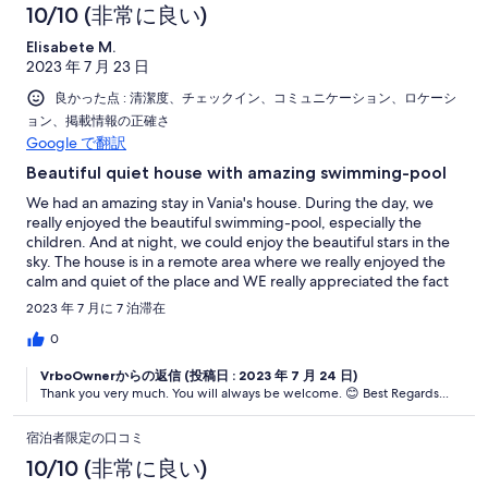
10/10 (非常に良い)
Elisabete M.
2023 年 7 月 23 日
良かった点 : 清潔度、チェックイン、コミュニケーション、ロケーシ
ョン、掲載情報の正確さ
Google で翻訳
Beautiful quiet house with amazing swimming-pool
We had an amazing stay in Vania's house. During the day, we
really enjoyed the beautiful swimming-pool, especially the
children. And at night, we could enjoy the beautiful stars in the
sky. The house is in a remote area where we really enjoyed the
calm and quiet of the place and WE really appreciated the fact
that our privacy was respected. Yet, we were near the town of
2023 年 7 月に 7 泊滞在
Silves and not far from the beaches. Thanks a lot for making our
short holidays (just one week) a success ! Hope we can come
0
back !
VrboOwnerからの返信 (投稿日 : 2023 年 7 月 24 日)
Thank you very much. You will always be welcome. 😊 Best Regards...
宿泊者限定の口コミ
10/10 (非常に良い)