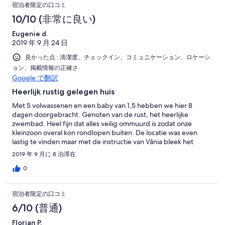
宿泊者限定の口コミ
10/10 (非常に良い)
Eugenie d.
2019 年 9 月 24 日
良かった点 : 清潔度、チェックイン、コミュニケーション、ロケーシ
ョン、掲載情報の正確さ
Google で翻訳
Heerlijk rustig gelegen huis
Met 5 volwassenen en een baby van 1,5 hebben we hier 8
dagen doorgebracht. Genoten van de rust, het heerlijke
zwembad. Heel fijn dat alles veilig ommuurd is zodat onze
kleinzoon overal kon rondlopen buiten. De locatie was even
lastig te vinden maar met de instructie van Vânia bleek het
makkelijk. Enige punt voor verbetering zijn de hoofdkussens bij
2019 年 9 月に 8 泊滞在
de bedden en de keukenuitrusting.
0
宿泊者限定の口コミ
6/10 (普通)
Florian P.