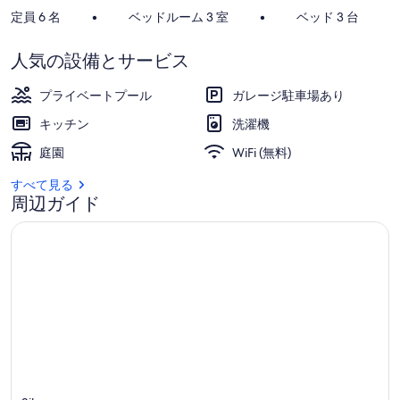
ャ
定員 6 名
•
ベッドルーム 3 室
•
ベッド 3 台
ラ
人気の設備とサービス
リ
ー
プライベートプール
ガレージ駐車場あり
キッチン
洗濯機
庭園
WiFi (無料)
すべて見る
周辺ガイド