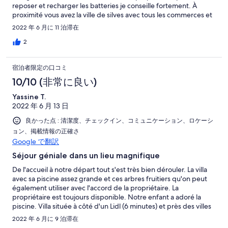
reposer et recharger les batteries je conseille fortement. À
proximité vous avez la ville de silves avec tous les commerces et
les restaurants qu’il faut pour passer un bon séjour , N’hésitez
2022 年 6 月に 11 泊滞在
pas à prendre la route pour aller visiter le coin ça en vaut
vraiment la peine. Je vous conseille de visiter sagres et sa
2
forteresse (si vous êtes là-bas aller manger chez GIGI à midi ),
Tavira, Lagos, et toutes les plages magnifiques de l'agarve…
宿泊者限定の口コミ
José et Sandrine
10/10 (非常に良い)
Yassine T.
2022 年 6 月 13 日
良かった点 : 清潔度、チェックイン、コミュニケーション、ロケーシ
ョン、掲載情報の正確さ
Google で翻訳
Séjour géniale dans un lieu magnifique
De l'accueil à notre départ tout s'est très bien dérouler. La villa
avec sa piscine assez grande et ces arbres fruitiers qu'on peut
également utiliser avec l'accord de la propriétaire. La
propriétaire est toujours disponible. Notre enfant a adoré la
piscine. Villa située à côté d'un Lidl (6 minutes) et près des villes
de Albufeira, ( comptez 15-20min)
2022 年 6 月に 9 泊滞在