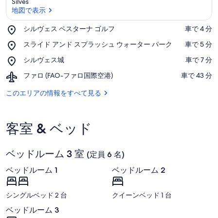
Silves
地図で表示
Place,
シルヴェス ペスターナ ゴルフ
‪車で 4 分‬
シ
地図で表示
Place,
スライド アンド スプラッシュ ウォーター パーク
‪車で 5 分‬
ル
ス
ヴ
Place,
シルヴェス城
‪車で 7 分‬
ラ
ェ
シ
イ
ス
Airport,
ファロ (FAO-ファロ国際空港)
‪車で 43 分‬
ル
ド
ペ
フ
ヴ
ア
ス
ァ
このエリアの情報をすべて見る
ェ
ン
タ
ロ
ス
ド
ー
(FAO-
城
ス
ナ
フ
プ
客室 & ベッド
ゴ
ァ
ラ
ル
ロ
ッ
フ
国
シ
ベッドルーム 3 室
際
(定員 6 名)
ュ
空
ウ
ベッドルーム 1
ベッドルーム 2
港)
ォ
ー
タ
シングルベッド 2 台
クイーンベッド 1 台
ー
ベッドルーム 3
パ