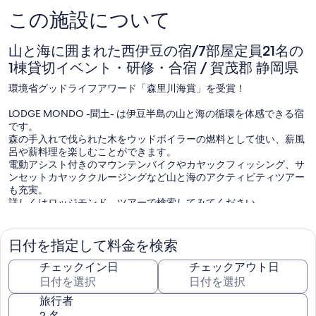
この施設について
山と海に囲まれた西伊豆の宿/7部屋定員21名の
1棟貸切イベント・研修・合宿 / 賀茂郡 静岡県
環境省グッドライフアワード「森里川海賞」を受賞！
LODGE MONDO -聞土- は伊豆半島の山と海の循環を体感できる宿
です。
森の手入れで伐られた木をウッドボイラーの燃料として使い、薪風
呂や薪料理を楽しむことができます。
電動アシスト付きのマウンテンバイクやカヤックフィッシング、サ
ンセットカヤッククルージングなど山と海のアクティビティツアー
も充実。
詳しくはロッジモンド ツアーで検索してみてください。
館内の内装やウッドデッキは自分たちで伊豆の山から切り出した木
を使ってリノベーションを施しています。
日付を指定して料金を検索
また、伐採した木をウッドボイラーの燃料として使うことにより、
ほとんどガスや電気を使わずに給湯や暖房のエネルギーを地域の中
チェックイン日
チェックアウト日
の資源で自給することができています。
旅行者
徒歩圏内にスーパーやコンビニ、飲食店も充実しており買い出しや