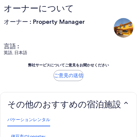
オーナーについて
オーナー : Property Manager
言語 :
英語, 日本語
弊社サービスについてご意見をお聞かせください
ご意見の送信
その他のおすすめの宿泊施設
バケーションレンタル
伊
伊豆市のLongstay