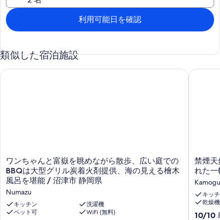
食事に出かけられるのも便利な立地です。
2～3家族での旅行や、友達同士での旅行、会社の研修や環境教育と
利用可能日を確認
して、クラブやサークル活動、山と海のアクティビティの拠点とし
て様々なシーンでご利用下さい。 / 伊豆の木々を使って1部屋ごとに
デザインされた全7部屋の一棟貸
類似した宿泊施設
グループ旅行や、合宿、研修、複数家族での旅行におすすめです。
システム上の理由で15名までのご予約となっていますが最大で21名
ワンちゃんと富嶽を眺めながら散歩、広い庭でのBBQは大型グ
禁煙天然
までお泊りいただけます。16名以上での利用をご希望の場合には人
数をお知らせください。
客室
ユニットバス付きのツイン・トリプルルームが4部屋。
2段ベッドが2台ある定員4名のグループルームが2部屋。
19名以上でご利用の際にトリプルルームをもう1部屋ご用意いたしま
す。
ダイニングルーム
全員で集えるダイニングルームは8種類の伊豆の木々を織り交ぜた
ワ
禁
ゆらぎがある柔らかな空間です。
ワンちゃんと富嶽を眺めながら散歩、広い庭での
禁煙天
ン
煙
大浴場
BBQは大型グリル炭着火剤提供、海の見える檜木
れた一
ち
天
薪を使ったウッドボイラーで沸かすお風呂です。
風呂を堪能 / 沼津市 静岡県
Kamog
ゃ
然
薪から火をおこしてお風呂を焚く作業はスタッフがお手伝いいたし
Numazu
ん
温
キッチ
ます。ぜひ子供さんにも薪割り・火おこしに参加してみてくださ
乾燥機
と
泉
い！
キッチン
洗濯機
富
ペット可
WiFi (無料)
の
ウッドデッキ
10
10/10