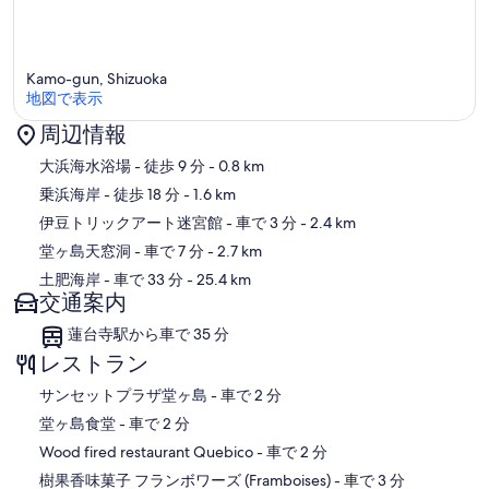
Kamo-gun, Shizuoka
地図で表示
周辺情報
地図
大浜海水浴場
- 徒歩 9 分
- 0.8 km
乗浜海岸
- 徒歩 18 分
- 1.6 km
伊豆トリックアート迷宮館
- 車で 3 分
- 2.4 km
堂ヶ島天窓洞
- 車で 7 分
- 2.7 km
土肥海岸
- 車で 33 分
- 25.4 km
交通案内
蓮台寺駅から車で 35 分
レストラン
‪サンセットプラザ堂ヶ島 - ‬車で 2 分
‪堂ヶ島食堂 - ‬車で 2 分
‪Wood fired restaurant Quebico - ‬車で 2 分
‪樹果香味菓子 フランボワーズ (Framboises) - ‬車で 3 分