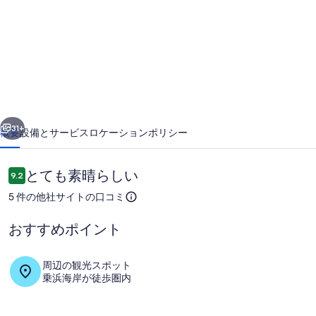
海
に
囲
ま
れ
前へ
次へ
た
31+
概要
設備とサービス
ロケーション
ポリシー
西
伊
口
とても素晴らしい
9.2
10段階中9.2
コ
豆
5 件の他社サイトの口コミ
ミ
の
おすすめポイント
宿/7
部
周辺の観光スポット
乗浜海岸が徒歩圏内
リビング エリア
屋
定