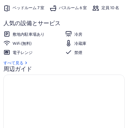
員
ベッドルーム 7 室
バスルーム 6 室
定員 10 名
21
名
人気の設備とサービス
の
敷地内駐車場あり
冷房
1
WiFi (無料)
冷蔵庫
棟
電子レンジ
禁煙
貸
すべて見る
切
周辺ガイド
イ
ベ
ン
ト・
研
修・