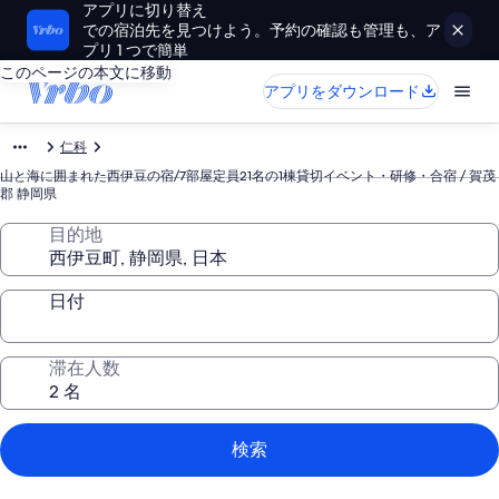
アプリに切り替え
での宿泊先を見つけよう。予約の確認も管理も、ア
プリ 1 つで簡単
このページの本文に移動
アプリをダウンロード
仁科
山と海に囲まれた西伊豆の宿/7部屋定員21名の1棟貸切イベント・研修・合宿 / 賀茂
郡 静岡県
目的地
日付
滞在人数
検索