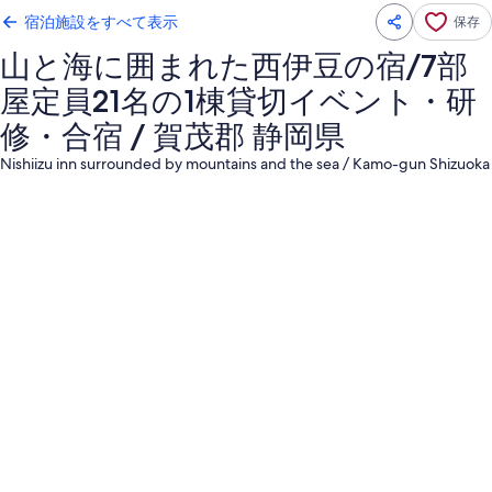
宿泊施設をすべて表示
保存
山と海に囲まれた西伊豆の宿/7部
屋定員21名の1棟貸切イベント・研
修・合宿 / 賀茂郡 静岡県
Nishiizu inn surrounded by mountains and the sea / Kamo-gun Shizuoka
山
と