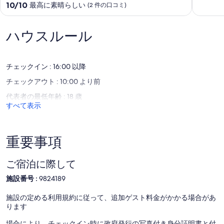
嶽
露
大きな一枚板を削り合わせて作られたワイルドな屋根付きウッドデ
段
10
10/10
最高に素晴らしい
(2 件の口コミ)
を
天
ッキ。大きな丸太のテーブルとソファがあるので雨の日も外で食事
階
段
眺
風
を楽しむことができます。
中
階
め
呂
暖房・冷房
10.0、
中
ハウスルール
な
付・
全部屋エアコンを完備。冬期はボイラーのパネルヒーター暖房。
最
10.0、
が
ペ
高
最
ら
ッ
インボイス制度に適した領収書をご要望の場合は、施設に直接お問
に
高
散
ト
い合わせください。
素
チェックイン : 16:00 以降
に
歩、
OK
晴
素
チェックアウト : 10:00 より前
広
の
ら
晴
い
緑
し
ら
代表者の最低年齢 : 18 歳
庭
に
い、
し
すべて表示
で
囲
(1
い、
の
ま
件
(2
BBQ
れ
の
件
は
た
重要事項
口
の
大
一
コ
口
型
軒
ミ)
コ
ご宿泊に際して
グ
家
件
ミ)
リ
（9
の
件
施設番号 :
9824189
ル
名
口
の
炭
様
コ
口
施設の定める利用規約に従って、追加ゲスト料金がかかる場合があ
着
ま
ミ
コ
ります
火
で
ミ
剤
可）
場合により、チェックイン時に政府発行の写真付き身分証明書と付