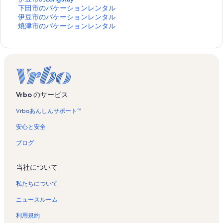
豆
下
下田市のバケーションレンタル
市
田
伊
伊豆市のバケーションレンタル
の
市
豆
焼
焼津市のバケーションレンタル
L
の
市
津
o
バ
の
市
n
ケ
バ
の
g
ー
ケ
バ
s
シ
ー
ケ
t
ョ
シ
ー
a
ン
ョ
シ
Vrbo のサービス
y
レ
ン
ョ
の
ン
レ
ン
Vrboあんしんサポート™
ペ
タ
ン
レ
ー
ル
タ
ン
安心と安全
ジ
の
ル
タ
を
ペ
の
ル
ブログ
開
ー
ペ
の
く
ジ
ー
ペ
当社について
リ
を
ジ
ー
ン
開
を
ジ
私たちについて
ク
く
開
を
リ
く
開
ニュースルーム
ン
リ
く
ク
ン
リ
利用規約
ク
ン