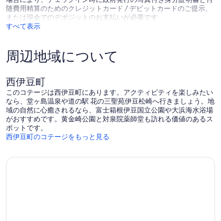
提
/
随費用精算のためのクレジットカード / デビットカードのご提示、
供、
賀
または現金でのデポジットのお支払いが必要です
海
茂
すべて表示
の
郡
見
静
え
岡
周辺地域について
る
県
檜
Kamogu
木
西伊豆町
風
呂
このコテージは西伊豆町にあります。アクティビティを楽しみたい
を
なら、堂ヶ島温泉や道の駅 花の三聖苑伊豆松崎へ行きましょう。地
堪
域の自然に心癒されるなら、富士箱根伊豆国立公園や大浜海水浴場
能
がおすすめです。黄金崎公園と対泉院薬師堂も訪れる価値のあるス
/
ポットです。
沼
西伊豆町のコテージをもっと見る
津
市
静
岡
県
Numazu