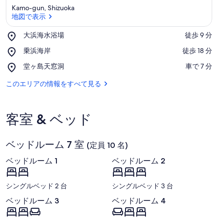
合
Kamo-gun, Shizuoka
地図で表示
宿
Place,
/
大浜海水浴場
‪徒歩 9 分‬
大
地図で表示
賀
Place,
乗浜海岸
‪徒歩 18 分‬
浜
乗
海
茂
Place,
堂ヶ島天窓洞
‪車で 7 分‬
浜
水
堂
海
浴
郡
ヶ
このエリアの情報をすべて見る
岸
場
島
静
天
窓
岡
客室 & ベッド
洞
県
の
ベッドルーム 7 室
(定員 10 名)
写
ベッドルーム 1
ベッドルーム 2
真
シングルベッド 2 台
シングルベッド 3 台
ギ
ベッドルーム 3
ベッドルーム 4
ャ