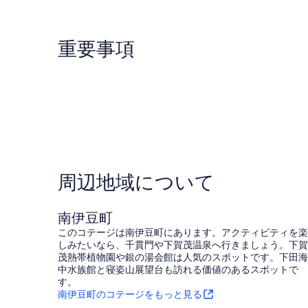
件
件
の
の
口
口
コ
コ
重要事項
ミ
ミ
周辺地域について
南伊豆町
このコテージは南伊豆町にあります。アクティビティを楽
しみたいなら、千貫門や下賀茂温泉へ行きましょう。下賀
茂熱帯植物園や銀の湯会館は人気のスポットです。下田海
中水族館と寝姿山展望台も訪れる価値のあるスポットで
す。
南伊豆町のコテージをもっと見る