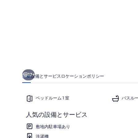
ン
ド
ホ
ピ
ア
シ
ー
17+
概要
設備とサービス
ロケーション
ポリシー
サ
イ
ド
ベッドルーム 1 室
バスルーム
２
人気の設備とサービス
０
お食事
名
敷地内駐車場あり
用
洗濯機