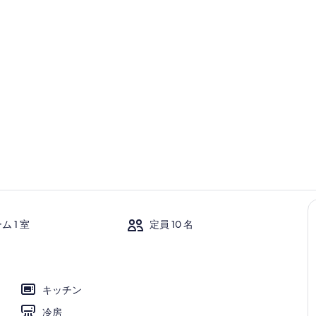
施設の敷地
客室
 1 室
定員 10 名
キッチン
冷房