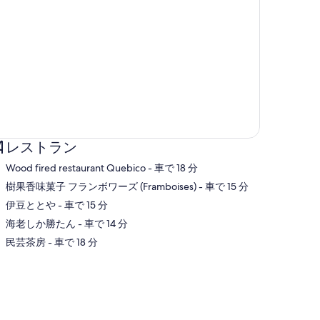
レストラン
‪Wood fired restaurant Quebico - ‬車で 18 分
‪樹果香味菓子 フランボワーズ (Framboises) - ‬車で 15 分
‪伊豆ととや - ‬車で 15 分
図
‪海老しか勝たん - ‬車で 14 分
‪民芸茶房 - ‬車で 18 分