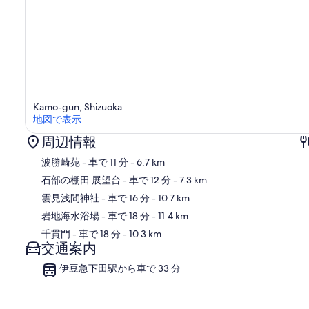
Kamo-gun, Shizuoka
地図で表示
周辺情報
波勝崎苑
- 車で 11 分
- 6.7 km
石部の棚田 展望台
- 車で 12 分
- 7.3 km
雲見浅間神社
- 車で 16 分
- 10.7 km
地
岩地海水浴場
- 車で 18 分
- 11.4 km
千貫門
- 車で 18 分
- 10.3 km
交通案内
伊豆急下田駅から車で 33 分