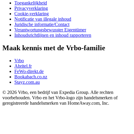
Toegankelijkheid
Privacyverklaring
Cookie-verklaring
Notificatie van illegale inhoud
Juridische informatie/Contact
Verantwortungsbewusster Eigentümer
Inhoudsrichtlijnen en inhoud rapporteren
Maak kennis met de Vrbo-familie
Vrbo
Abritel.fr
FeWo-direkt.de
Bookabach.co.nz
Stayz.com.au
© 2026 Vrbo, een bedrijf van Expedia Group. Alle rechten
voorbehouden. Vrbo en het Vrbo-logo zijn handelsmerken of
geregistreerde handelsmerken van HomeAway.com, Inc.