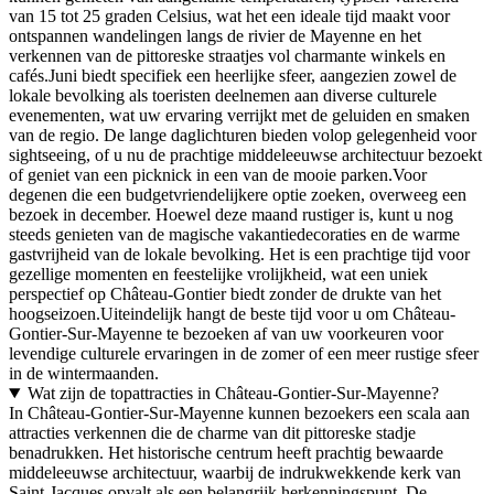
van 15 tot 25 graden Celsius, wat het een ideale tijd maakt voor
ontspannen wandelingen langs de rivier de Mayenne en het
verkennen van de pittoreske straatjes vol charmante winkels en
cafés.Juni biedt specifiek een heerlijke sfeer, aangezien zowel de
lokale bevolking als toeristen deelnemen aan diverse culturele
evenementen, wat uw ervaring verrijkt met de geluiden en smaken
van de regio. De lange daglichturen bieden volop gelegenheid voor
sightseeing, of u nu de prachtige middeleeuwse architectuur bezoekt
of geniet van een picknick in een van de mooie parken.Voor
degenen die een budgetvriendelijkere optie zoeken, overweeg een
bezoek in december. Hoewel deze maand rustiger is, kunt u nog
steeds genieten van de magische vakantiedecoraties en de warme
gastvrijheid van de lokale bevolking. Het is een prachtige tijd voor
gezellige momenten en feestelijke vrolijkheid, wat een uniek
perspectief op Château-Gontier biedt zonder de drukte van het
hoogseizoen.Uiteindelijk hangt de beste tijd voor u om Château-
Gontier-Sur-Mayenne te bezoeken af van uw voorkeuren voor
levendige culturele ervaringen in de zomer of een meer rustige sfeer
in de wintermaanden.
Wat zijn de topattracties in Château-Gontier-Sur-Mayenne?
In Château-Gontier-Sur-Mayenne kunnen bezoekers een scala aan
attracties verkennen die de charme van dit pittoreske stadje
benadrukken. Het historische centrum heeft prachtig bewaarde
middeleeuwse architectuur, waarbij de indrukwekkende kerk van
Saint-Jacques opvalt als een belangrijk herkenningspunt. De