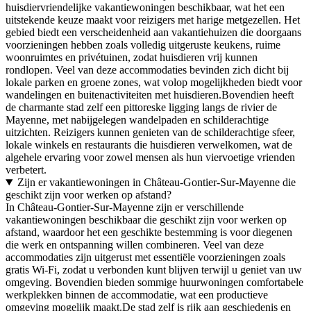
huisdiervriendelijke vakantiewoningen beschikbaar, wat het een
uitstekende keuze maakt voor reizigers met harige metgezellen. Het
gebied biedt een verscheidenheid aan vakantiehuizen die doorgaans
voorzieningen hebben zoals volledig uitgeruste keukens, ruime
woonruimtes en privétuinen, zodat huisdieren vrij kunnen
rondlopen. Veel van deze accommodaties bevinden zich dicht bij
lokale parken en groene zones, wat volop mogelijkheden biedt voor
wandelingen en buitenactiviteiten met huisdieren.Bovendien heeft
de charmante stad zelf een pittoreske ligging langs de rivier de
Mayenne, met nabijgelegen wandelpaden en schilderachtige
uitzichten. Reizigers kunnen genieten van de schilderachtige sfeer,
lokale winkels en restaurants die huisdieren verwelkomen, wat de
algehele ervaring voor zowel mensen als hun viervoetige vrienden
verbetert.
Zijn er vakantiewoningen in Château-Gontier-Sur-Mayenne die
geschikt zijn voor werken op afstand?
In Château-Gontier-Sur-Mayenne zijn er verschillende
vakantiewoningen beschikbaar die geschikt zijn voor werken op
afstand, waardoor het een geschikte bestemming is voor diegenen
die werk en ontspanning willen combineren. Veel van deze
accommodaties zijn uitgerust met essentiële voorzieningen zoals
gratis Wi-Fi, zodat u verbonden kunt blijven terwijl u geniet van uw
omgeving. Bovendien bieden sommige huurwoningen comfortabele
werkplekken binnen de accommodatie, wat een productieve
omgeving mogelijk maakt.De stad zelf is rijk aan geschiedenis en