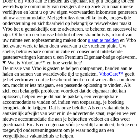
Door u bij Vrbo aan te melden als eigenaar, krijgt u toegang tot een
wereldwijde community van reizigers die op zoek zijn naar unieke
verblijven en kunt u op uw eigen voorwaarden inkomsten genereren
uit uw accommodatie. Met gebruiksvriendelijke tools, toegewijde
ondersteuning en zichtbaarheid op belangrijke reiswebsites maakt
Vrbo het u gemakkelijk om te adverteren, te beheren en succesvol te
zijn. Of het nu een knusse blokhut of een strandhuis is, u kunt van
uw ruimte een topbestemming maken door
u aan te melden
en Vrbo
het zware werk te laten doen waarvan u de vruchten plukt. Uw
snelle, betrouwbare communicatie en consequent uitstekende
gastenervaringen kunnen u een Premium Eigenaar-badge opleveren.
Wat is VrboCare™ en hoe werkt het?
De missie van Vrbo is gasten te helpen ontspannen, banden aan te
halen en samen van waardevolle tijd te genieten.
VrboCare™
geeft
je het vertrouwen dat je beschermd bent en dat we er alles aan doen
om, mocht er iets misgaan, een passende oplossing te vinden. Als
zich een belangrijk probleem voordoet dat de eigenaar niet kan
oplossen, helpen we je dit aan te pakken, een vergelijkbare
accommodatie te vinden of, indien van toepassing, je boeking
terugbetaald te krijgen. Dat is onze belofte. Als een vakantiehuis
aanzienlijk afwijkt van wat er in de advertentie staat, regelen we een
nieuwe accommodatie die aan je behoeften voldoet en alles weer
goedmaakt. En als een eigenaar vóór je verblijf annuleert, heb je een
toegewijd ondersteuningsteam om je waar nodig aan een
vergelijkbaar vakantiehuis te helpen.