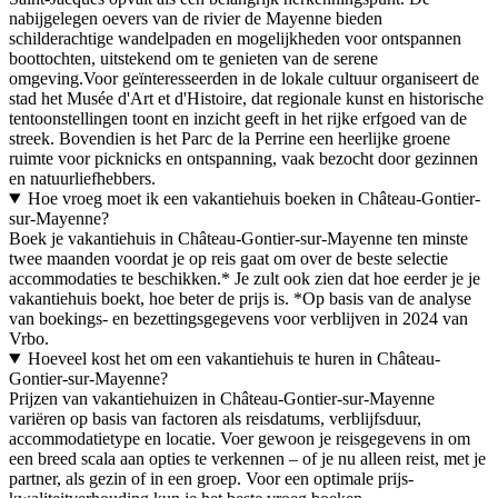
nabijgelegen oevers van de rivier de Mayenne bieden
schilderachtige wandelpaden en mogelijkheden voor ontspannen
boottochten, uitstekend om te genieten van de serene
omgeving.Voor geïnteresseerden in de lokale cultuur organiseert de
stad het Musée d'Art et d'Histoire, dat regionale kunst en historische
tentoonstellingen toont en inzicht geeft in het rijke erfgoed van de
streek. Bovendien is het Parc de la Perrine een heerlijke groene
ruimte voor picknicks en ontspanning, vaak bezocht door gezinnen
en natuurliefhebbers.
Hoe vroeg moet ik een vakantiehuis boeken in Château-Gontier-
sur-Mayenne?
Boek je vakantiehuis in Château-Gontier-sur-Mayenne ten minste
twee maanden voordat je op reis gaat om over de beste selectie
accommodaties te beschikken.* Je zult ook zien dat hoe eerder je je
vakantiehuis boekt, hoe beter de prijs is. *Op basis van de analyse
van boekings- en bezettingsgegevens voor verblijven in 2024 van
Vrbo.
Hoeveel kost het om een vakantiehuis te huren in Château-
Gontier-sur-Mayenne?
Prijzen van vakantiehuizen in Château-Gontier-sur-Mayenne
variëren op basis van factoren als reisdatums, verblijfsduur,
accommodatietype en locatie. Voer gewoon je reisgegevens in om
een breed scala aan opties te verkennen – of je nu alleen reist, met je
partner, als gezin of in een groep. Voor een optimale prijs-