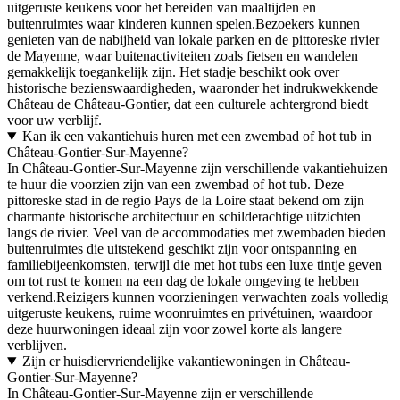
uitgeruste keukens voor het bereiden van maaltijden en
buitenruimtes waar kinderen kunnen spelen.Bezoekers kunnen
genieten van de nabijheid van lokale parken en de pittoreske rivier
de Mayenne, waar buitenactiviteiten zoals fietsen en wandelen
gemakkelijk toegankelijk zijn. Het stadje beschikt ook over
historische bezienswaardigheden, waaronder het indrukwekkende
Château de Château-Gontier, dat een culturele achtergrond biedt
voor uw verblijf.
Kan ik een vakantiehuis huren met een zwembad of hot tub in
Château-Gontier-Sur-Mayenne?
In Château-Gontier-Sur-Mayenne zijn verschillende vakantiehuizen
te huur die voorzien zijn van een zwembad of hot tub. Deze
pittoreske stad in de regio Pays de la Loire staat bekend om zijn
charmante historische architectuur en schilderachtige uitzichten
langs de rivier. Veel van de accommodaties met zwembaden bieden
buitenruimtes die uitstekend geschikt zijn voor ontspanning en
familiebijeenkomsten, terwijl die met hot tubs een luxe tintje geven
om tot rust te komen na een dag de lokale omgeving te hebben
verkend.Reizigers kunnen voorzieningen verwachten zoals volledig
uitgeruste keukens, ruime woonruimtes en privétuinen, waardoor
deze huurwoningen ideaal zijn voor zowel korte als langere
verblijven.
Zijn er huisdiervriendelijke vakantiewoningen in Château-
Gontier-Sur-Mayenne?
In Château-Gontier-Sur-Mayenne zijn er verschillende