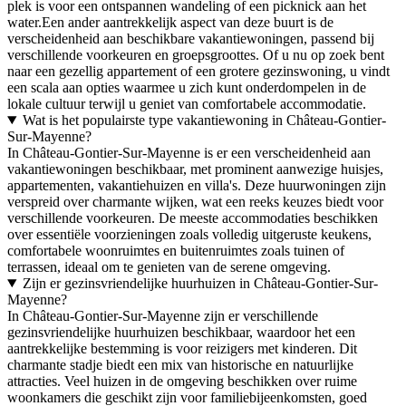
plek is voor een ontspannen wandeling of een picknick aan het
water.Een ander aantrekkelijk aspect van deze buurt is de
verscheidenheid aan beschikbare vakantiewoningen, passend bij
verschillende voorkeuren en groepsgroottes. Of u nu op zoek bent
naar een gezellig appartement of een grotere gezinswoning, u vindt
een scala aan opties waarmee u zich kunt onderdompelen in de
lokale cultuur terwijl u geniet van comfortabele accommodatie.
Wat is het populairste type vakantiewoning in Château-Gontier-
Sur-Mayenne?
In Château-Gontier-Sur-Mayenne is er een verscheidenheid aan
vakantiewoningen beschikbaar, met prominent aanwezige huisjes,
appartementen, vakantiehuizen en villa's. Deze huurwoningen zijn
verspreid over charmante wijken, wat een reeks keuzes biedt voor
verschillende voorkeuren. De meeste accommodaties beschikken
over essentiële voorzieningen zoals volledig uitgeruste keukens,
comfortabele woonruimtes en buitenruimtes zoals tuinen of
terrassen, ideaal om te genieten van de serene omgeving.
Zijn er gezinsvriendelijke huurhuizen in Château-Gontier-Sur-
Mayenne?
In Château-Gontier-Sur-Mayenne zijn er verschillende
gezinsvriendelijke huurhuizen beschikbaar, waardoor het een
aantrekkelijke bestemming is voor reizigers met kinderen. Dit
charmante stadje biedt een mix van historische en natuurlijke
attracties. Veel huizen in de omgeving beschikken over ruime
woonkamers die geschikt zijn voor familiebijeenkomsten, goed