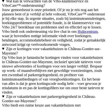
Wat kan ik verwachten van de Vrbo-klantenservice en
VrboCare™-ondersteuning?
Jouw gemoedsrust is onze prioriteit. Of je nu je reis nog aan het
plannen bent of je verblijf al hebt voltooid, VrboCare™ ondersteunt
je bij elke stap. In urgente situaties, zoals bij lastminuteannuleringen,
boekingsproblemen of potentiële fraude, is de klantenservice van
Vrbo 24/7 bereikbaar om problemen snel en effectief op te lossen.
Vrbo biedt ook ondersteuning via live chat in ons
Hulpcentrum
,
waar je bovendien nuttige informatie vindt over boekingen,
betalingen, accommodatiebeheer en veiligheid, zodat je gemakkelijk
antwoord krijgt op veelvoorkomende vragen.
Zijn er kortingen voor vakantiehuizen in Château-Gontier-sur-
Mayenne?
Op Vrbo kun je fantastische kortingen vinden voor vakantiehuizen
in Château-Gontier-sur-Mayenne, inclusief speciale tarieven voor
nieuwe advertenties of kortingen voor een langer verblijf. Bespaar
op week- of maandverblijven met geweldige voorzieningen, zoals
een zwembad of parkeergelegenheid, en profiteer van
lastminuteaanbiedingen of van vroegboekkortingen. En het beste
van alles is dat je geen kortingscode nodig hebt – voer gewoon je
reisdatums in en pas de kortingsfilters toe om onze beste tarieven te
vinden.
Zijn er vakantiehuizen met parkeergelegenheid in Château-
Gontier-sur-Mayenne?
Vrbo biedt een ruime keuze aan vakantiehuizen met