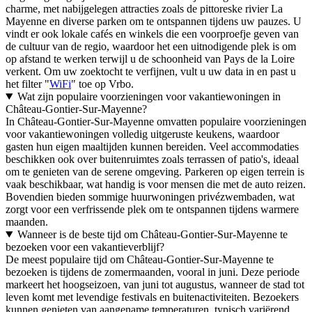
charme, met nabijgelegen attracties zoals de pittoreske rivier La
Mayenne en diverse parken om te ontspannen tijdens uw pauzes. U
vindt er ook lokale cafés en winkels die een voorproefje geven van
de cultuur van de regio, waardoor het een uitnodigende plek is om
op afstand te werken terwijl u de schoonheid van Pays de la Loire
verkent. Om uw zoektocht te verfijnen, vult u uw data in en past u
het filter "
WiFi
" toe op Vrbo.
Wat zijn populaire voorzieningen voor vakantiewoningen in
Château-Gontier-Sur-Mayenne?
In Château-Gontier-Sur-Mayenne omvatten populaire voorzieningen
voor vakantiewoningen volledig uitgeruste keukens, waardoor
gasten hun eigen maaltijden kunnen bereiden. Veel accommodaties
beschikken ook over buitenruimtes zoals terrassen of patio's, ideaal
om te genieten van de serene omgeving. Parkeren op eigen terrein is
vaak beschikbaar, wat handig is voor mensen die met de auto reizen.
Bovendien bieden sommige huurwoningen privézwembaden, wat
zorgt voor een verfrissende plek om te ontspannen tijdens warmere
maanden.
Wanneer is de beste tijd om Château-Gontier-Sur-Mayenne te
bezoeken voor een vakantieverblijf?
De meest populaire tijd om Château-Gontier-Sur-Mayenne te
bezoeken is tijdens de zomermaanden, vooral in juni. Deze periode
markeert het hoogseizoen, van juni tot augustus, wanneer de stad tot
leven komt met levendige festivals en buitenactiviteiten. Bezoekers
kunnen genieten van aangename temperaturen, typisch variërend