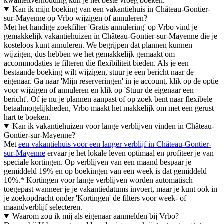
kwaliteitverhouding kun je het beste vroeg boeken.
Kan ik mijn boeking van een vakantiehuis in Château-Gontier-
sur-Mayenne op Vrbo wijzigen of annuleren?
Met het handige zoekfilter 'Gratis annulering' op Vrbo vind je
gemakkelijk vakantiehuizen in Château-Gontier-sur-Mayenne die je
kosteloos kunt annuleren. We begrijpen dat plannen kunnen
wijzigen, dus hebben we het gemakkelijk gemaakt om
accommodaties te filteren die flexibiliteit bieden. Als je een
bestaande boeking wilt wijzigen, stuur je een bericht naar de
eigenaar. Ga naar 'Mijn reserveringen' in je account, klik op de optie
voor wijzigen of annuleren en klik op 'Stuur de eigenaar een
bericht'. Of je nu je plannen aanpast of op zoek bent naar flexibele
betaalmogelijkheden, Vrbo maakt het makkelijk om met een gerust
hart te boeken.
Kan ik vakantiehuizen voor lange verblijven vinden in Château-
Gontier-sur-Mayenne?
Met
een vakantiehuis voor een langer verblijf in Château-Gontier-
sur-Mayenne
ervaar je het lokale leven optimaal en profiteer je van
speciale kortingen. Op verblijven van een maand bespaar je
gemiddeld 19% en op boekingen van een week is dat gemiddeld
10%.* Kortingen voor lange verblijven worden automatisch
toegepast wanneer je je vakantiedatums invoert, maar je kunt ook in
je zoekopdracht onder 'Kortingen' de filters voor week- of
maandverblijf selecteren.
Waarom zou ik mij als eigenaar aanmelden bij Vrbo?