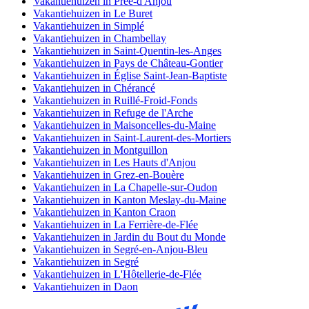
Vakantiehuizen in Prée-d'Anjou
Vakantiehuizen in Le Buret
Vakantiehuizen in Simplé
Vakantiehuizen in Chambellay
Vakantiehuizen in Saint-Quentin-les-Anges
Vakantiehuizen in Pays de Château-Gontier
Vakantiehuizen in Église Saint-Jean-Baptiste
Vakantiehuizen in Chérancé
Vakantiehuizen in Ruillé-Froid-Fonds
Vakantiehuizen in Refuge de l'Arche
Vakantiehuizen in Maisoncelles-du-Maine
Vakantiehuizen in Saint-Laurent-des-Mortiers
Vakantiehuizen in Montguillon
Vakantiehuizen in Les Hauts d'Anjou
Vakantiehuizen in Grez-en-Bouère
Vakantiehuizen in La Chapelle-sur-Oudon
Vakantiehuizen in Kanton Meslay-du-Maine
Vakantiehuizen in Kanton Craon
Vakantiehuizen in La Ferrière-de-Flée
Vakantiehuizen in Jardin du Bout du Monde
Vakantiehuizen in Segré-en-Anjou-Bleu
Vakantiehuizen in Segré
Vakantiehuizen in L'Hôtellerie-de-Flée
Vakantiehuizen in Daon