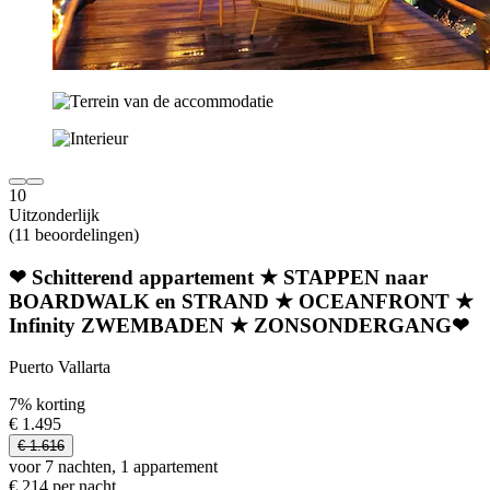
10
Uitzonderlijk
(11 beoordelingen)
❤ Schitterend appartement ★ STAPPEN naar
BOARDWALK en STRAND ★ OCEANFRONT ★
Infinity ZWEMBADEN ★ ZONSONDERGANG❤
Puerto Vallarta
7% korting
€ 1.495
€ 1.616
voor 7 nachten, 1 appartement
€ 214 per nacht