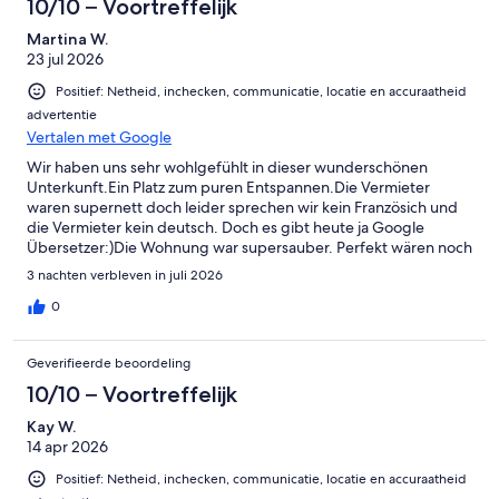
10/10 – Voortreffelijk
Martina W.
23 jul 2026
Positief: Netheid, inchecken, communicatie, locatie en accuraatheid
advertentie
Vertalen met Google
Wir haben uns sehr wohlgefühlt in dieser wunderschönen
Unterkunft.Ein Platz zum puren Entspannen.Die Vermieter
waren supernett doch leider sprechen wir kein Französich und
die Vermieter kein deutsch. Doch es gibt heute ja Google
Übersetzer:)Die Wohnung war supersauber. Perfekt wären noch
ein paar Abtrockenhandtücher gewesen. Mehr gibt es nicht zu
3 nachten verbleven in juli 2026
sagen. Ein toller Aufenthalt.Danke dafür.Wir würden wirklich
gerne Wiederkommen.
0
Geverifieerde beoordeling
10/10 – Voortreffelijk
Kay W.
14 apr 2026
Positief: Netheid, inchecken, communicatie, locatie en accuraatheid