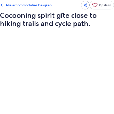
Alle accommodaties bekijken
Opslaan
Cocooning spirit gîte close to
hiking trails and cycle path.
Fotogalerie
voor
Cocooning
spirit