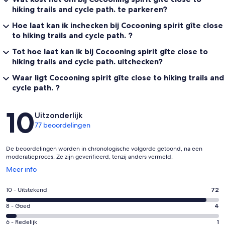
hiking trails and cycle path. te parkeren?
Hoe laat kan ik inchecken bij Cocooning spirit gîte close
to hiking trails and cycle path. ?
Tot hoe laat kan ik bij Cocooning spirit gîte close to
hiking trails and cycle path. uitchecken?
Waar ligt Cocooning spirit gîte close to hiking trails and
cycle path. ?
Beoordelingen
10
Uitzonderlijk
77 beoordelingen
De beoordelingen worden in chronologische volgorde getoond, na een
moderatieproces. Ze zijn geverifieerd, tenzij anders vermeld.
Opent
Meer info
in
een
Gastenscore:
10 - Uitstekend
72
nieuw
10
venster
Gastenscore:
8 - Goed
4
-
8
Uitstekend.
Gastenscore:
6 - Redelijk
1