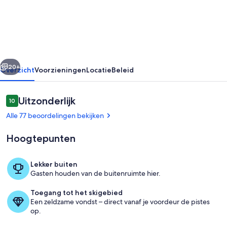
gîte
close
to
hiking
rige
Volgende
trails
20+
Overzicht
Voorzieningen
Locatie
Beleid
and
cycle
Beoordelingen
Uitzonderlijk
10
10 op 10 –
path.
Alle 77 beoordelingen bekijken
Hoogtepunten
Lekker buiten
Gasten houden van de buitenruimte hier.
Dineren
Toegang tot het skigebied
Een zeldzame vondst – direct vanaf je voordeur de pistes
op.