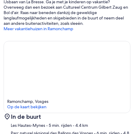
IJsbaan van La Bresse. Ga je met je kinderen op vakantie?
Overweeg dan een bezoek aan Cultureel Centrum Gilbert Zaug en
Bol d'air. Raas naar beneden dankzij de geweldige
langlaufmogelijkheden en skigebieden in de buurt of neem deel
aan andere buitenactiviteiten, zoals sleeën.
Meer vakantiehuizen in Ramonchamp
Ramonchamp, Vosges
Op de kaart bekijken
In de buurt
Kaart
Les Hautes-Mynes
- 5 min. rijden
- 4.4 km
Parc naturel régional des Ballons des Vosges
- 6 min. rijden
- 4.8