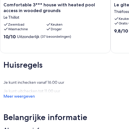
Comfortable
Le
Comfortable 3*** house with heated pool
Le gît
3***
gîte
access in wooded grounds
Thiéfos
house
des
Le Thillot
Keuke
with
pigeons
Gratis 
heated
Zwembad
Keuken
voyageu
Wasmachine
Droger
pool
Thiéfos
9.8
9,8/10
access
van
10.0
10/10
Uitzonderlijk
(37 beoordelingen)
in
10,
van
wooded
Uitzonder
10,
grounds
(40
Uitzonderlijk,
Le
beoorde
(37
Thillot
beoordelingen)
Huisregels
Je kunt inchecken vanaf 16.00 uur
Je kunt uitchecken tot 11.00 uur
Meer weergeven
Belangrijke informatie