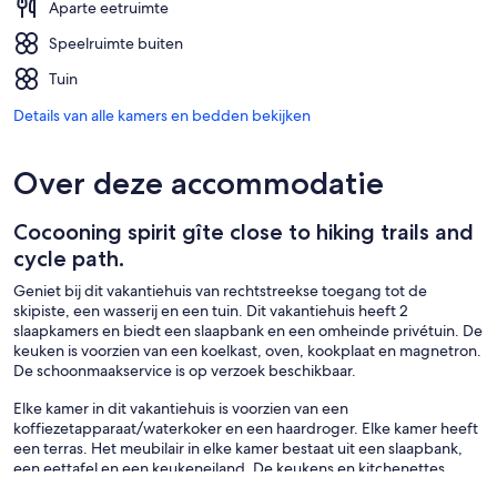
Aparte eetruimte
Speelruimte buiten
Tuin
Details van alle kamers en bedden bekijken
Over deze accommodatie
Cocooning spirit gîte close to hiking trails and
cycle path.
Geniet bij dit vakantiehuis van rechtstreekse toegang tot de
skipiste, een wasserij en een tuin. Dit vakantiehuis heeft 2
slaapkamers en biedt een slaapbank en een omheinde privétuin. De
keuken is voorzien van een koelkast, oven, kookplaat en magnetron.
De schoonmaakservice is op verzoek beschikbaar.
Elke kamer in dit vakantiehuis is voorzien van een
koffiezetapparaat/waterkoker en een haardroger. Elke kamer heeft
een terras. Het meubilair in elke kamer bestaat uit een slaapbank,
een eettafel en een keukeneiland. De keukens en kitchenettes
beschikken over een koelkast, een kookplaat, een magnetron en