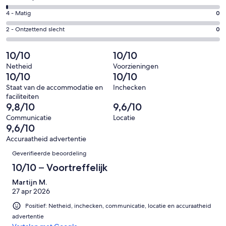
-
72
6
Goed.
Gastenscore:
4 - Matig
0
van
-
4
4
77
Redelijk.
Gastenscore:
2 - Ontzettend slecht
0
van
-
beoordelingen
1
2
77
Matig.
van
-
10/10
10/10
beoordelingen
0
77
Ontzettend
van
Netheid
Voorzieningen
beoordelingen
slecht.
10/10
10/10
77
0
beoordelingen
Staat van de accommodatie en
Inchecken
van
faciliteiten
77
9,8/10
9,6/10
beoordelingen
Communicatie
Locatie
9,6/10
Accuraatheid advertentie
Beoordelingen
Geverifieerde beoordeling
10/10 – Voortreffelijk
Martijn M.
27 apr 2026
Positief: Netheid, inchecken, communicatie, locatie en accuraatheid
advertentie