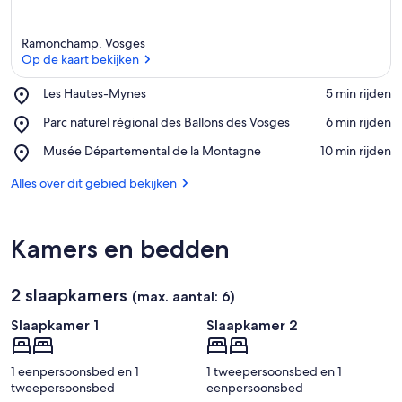
Ramonchamp, Vosges
Op de kaart bekijken
Place,
Les Hautes-Mynes
‪5 min rijden‬
Les
Op de kaart bekijken
Place,
Parc naturel régional des Ballons des Vosges
‪6 min rijden‬
Hautes-
Parc
Mynes
Place,
Musée Départemental de la Montagne
‪10 min rijden‬
naturel
Musée
régional
Départemental
Alles over dit gebied bekijken
des
de
Ballons
la
des
Montagne
Vosges
Kamers en bedden
2 slaapkamers
(max. aantal: 6)
Slaapkamer 1
Slaapkamer 2
1 eenpersoonsbed en 1
1 tweepersoonsbed en 1
tweepersoonsbed
eenpersoonsbed