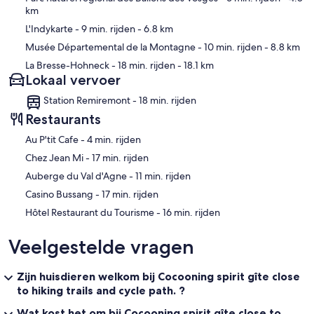
km
L'Indykarte
- 9 min. rijden
- 6.8 km
Musée Départemental de la Montagne
- 10 min. rijden
- 8.8 km
La Bresse-Hohneck
- 18 min. rijden
- 18.1 km
Lokaal vervoer
Station Remiremont - 18 min. rijden
Restaurants
‪Au P'tit Cafe - ‬4 min. rijden
‪Chez Jean Mi - ‬17 min. rijden
‪Auberge du Val d'Agne - ‬11 min. rijden
‪Casino Bussang - ‬17 min. rijden
‪Hôtel Restaurant du Tourisme - ‬16 min. rijden
Veelgestelde vragen
Zijn huisdieren welkom bij Cocooning spirit gîte close
to hiking trails and cycle path. ?
Wat kost het om bij Cocooning spirit gîte close to