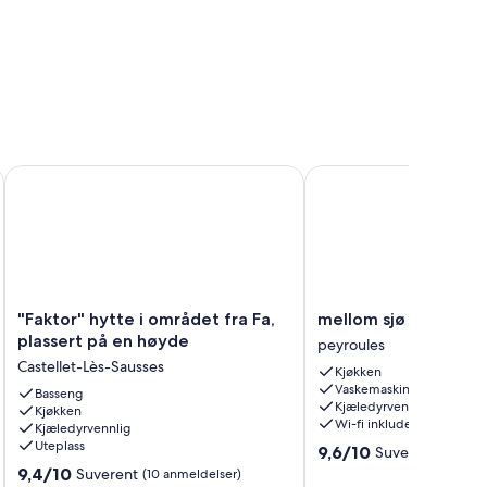
ten av en kastanje hundreårsjubileum
"Faktor" hytte i området fra Fa, plassert på en høyde
mellom sjø og fjell
"Faktor"
mellom
"Faktor" hytte i området fra Fa,
mellom sjø og fjell
hytte
sjø
plassert på en høyde
peyroules
i
og
Castellet-Lès-Sausses
Kjøkken
området
fjell
Vaskemaskin
fra
Basseng
peyroules
Kjæledyrvennlig
Kjøkken
Fa,
Wi-fi inkludert
Kjæledyrvennlig
plassert
Uteplass
9.6
9,6/10
Suverent
på
(5 anme
av
9.4
en
9,4/10
Suverent
(10 anmeldelser)