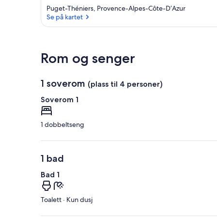
Puget-Théniers, Provence-Alpes-Côte-D’Azur
Se på kartet
Se på kartet
Rom og senger
1 soverom
(plass til 4 personer)
Soverom 1
1 dobbeltseng
1 bad
Bad 1
Toalett · Kun dusj