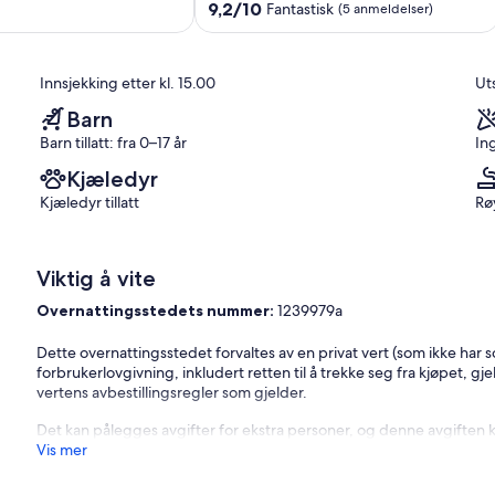
kastanje
9.2
9,2/10
Fantastisk
(5 anmeldelser)
hundreårsjubileum
av
Castellet-
10,
Lès-
Fantastisk,
Innsjekking etter kl. 15.00
Uts
Sausses
(5
anmeldelser)
Barn
Barn tillatt: fra 0–17 år
In
Kjæledyr
Kjæledyr tillatt
Røy
Viktig å vite
Overnattingsstedets nummer:
1239979a
Dette overnattingsstedet forvaltes av en privat vert (som ikke har 
forbrukerlovgivning, inkludert retten til å trekke seg fra kjøpet, gje
vertens avbestillingsregler som gjelder.
Det kan pålegges avgifter for ekstra personer, og denne avgiften 
Vis mer