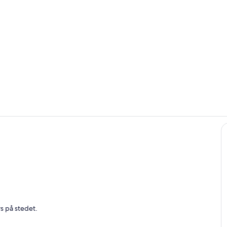
Overnatting
Rom
s på stedet.