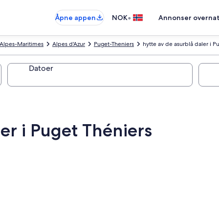
•
Åpne appen
NOK
Annonser overnat
Alpes-Maritimes
Alpes d'Azur
Puget-Theniers
hytte av de asurblå daler i P
Datoer
ler i Puget Théniers