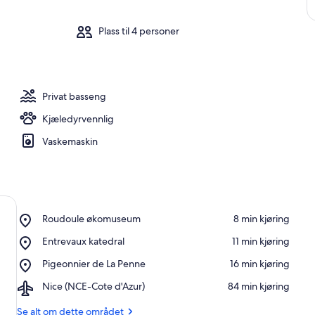
Plass til 4 personer
Privat basseng
Kjæledyrvennlig
Vaskemaskin
Place,
Roudoule økomuseum
‪8 min kjøring‬
Roudoule
Place,
Entrevaux katedral
‪11 min kjøring‬
økomuseum
Entrevaux
Place,
Pigeonnier de La Penne
‪16 min kjøring‬
katedral
Pigeonnier
Airport,
Nice (NCE-Cote d'Azur)
‪84 min kjøring‬
de
Nice
La
(NCE-
Se alt om dette området
Penne