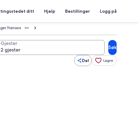
tingsstedet ditt
Hjelp
Bestillinger
Logg på
uget Théniers
Gjester
Søk
Del
Lagre