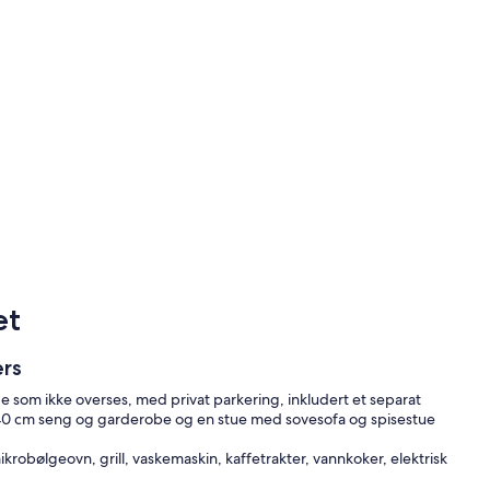
et
ers
age som ikke overses, med privat parkering, inkludert et separat
 140 cm seng og garderobe og en stue med sovesofa og spisestue
 mikrobølgeovn, grill, vaskemaskin, kaffetrakter, vannkoker, elektrisk