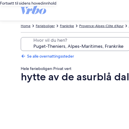
Fortsett til sidens hovedinnhold
Home
Ferieboliger
Frankrike
Provence-Alpes-Côte d'Azur
Hvor vil du hen?
Se alle overnattingssteder
Hele ferieboligen
·
Privat vert
hytte av de asurblå da
Bildegalleri
av
hytte
av
de