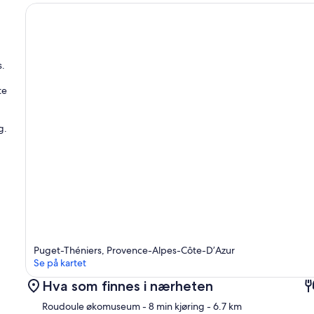
s.
te
g.
Puget-Théniers, Provence-Alpes-Côte-D’Azur
Se på kartet
Hva som finnes i nærheten
Roudoule økomuseum
- 8 min kjøring
- 6.7 km