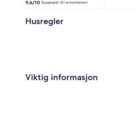
av
og
Entrevaux
9.6
9,6/10
Suverent
(57 anmeldelser)
10,
behagelig
av
Suverent,
Gars
10,
(5
Suverent,
Husregler
anmeldelser)
(57
anmeldelser)
Viktig informasjon