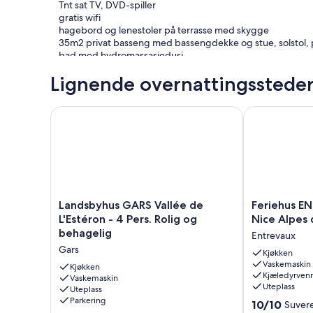
Tnt sat TV, DVD-spiller
gratis wifi
hagebord og lenestoler på terrasse med skygge
35m2 privat basseng med bassengdekke og stue, solstol, p
bad med hydromassasjedusj
hårføner
Lignende overnattingsstede
sengetøy leveres på forespørsel
1100-tallets provençalske landsby med alle butikker og fasi
eier som bor på stedet som ønsker deg velkommen
Landsbyhus GARS Vallée de L'Estéron - 4 Pers. Rolig
Feriehus ENTR
Engelsk, flytende tysk
gode forestillinger om italiensk
mulighet for vertsbord på forespørsel og kontinental froko
Landsbyhus
Feriehus
Landsbyhus GARS Vallée de
Feriehus EN
GARS
ENTREVAUX
L'Estéron - 4 Pers. Rolig og
Nice Alpes
Vallée
innlandet
behagelig
Entrevaux
de
i
Gars
L'Estéron
Nice
Kjøkken
Vaskemaskin
-
Alpes
Kjøkken
Kjæledyrvenn
4
Vaskemaskin
de
Uteplass
Uteplass
Pers.
haute
Parkering
10.0
Rolig
Provence
10/10
Suver