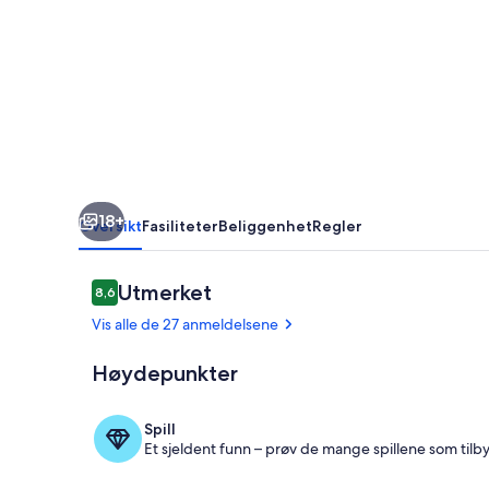
asurblå
daler
i
Puget
Théniers
18+
Oversikt
Fasiliteter
Beliggenhet
Regler
Anmeldelser
Utmerket
8,6
8,6 av 10 –
Vis alle de 27 anmeldelsene
Høydepunkter
Basseng
Spill
Et sjeldent funn – prøv de mange spillene som tilby