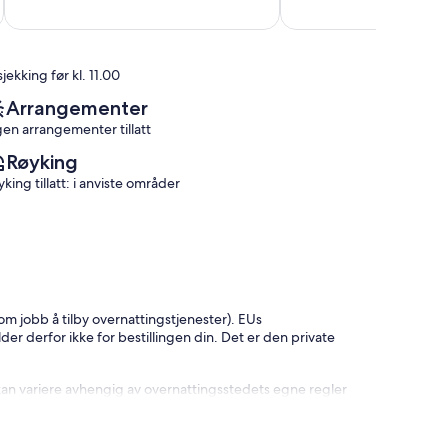
10,
av
høyde
Suverent,
10,
Castellet-
(5
Suverent,
Lès-
anmeldelser)
(10
Sausses
jekking før kl. 11.00
anmeldelser)
Arrangementer
gen arrangementer tillatt
Røyking
king tillatt: i anviste områder
som jobb å tilby overnattingstjenester). EUs
lder derfor ikke for bestillingen din. Det er den private
kan variere avhengig av overnattingsstedets egne regler