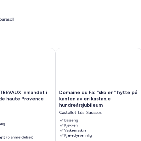
arasoll
r
liteter
 og behagelig
EVAUX innlandet i Nice Alpes de haute Provence
Domaine du Fa: "skolen" hytte på kan
st
Domaine
TREVAUX innlandet i
Domaine du Fa: "skolen" hytte på
du
 de haute Provence
kanten av en kastanje
Fa:
hundreårsjubileum
"skolen"
Castellet-Lès-Sausses
hytte
på
Basseng
lig
kanten
Kjøkken
Vaskemaskin
av
Kjæledyrvennlig
en
ent
(5 anmeldelser)