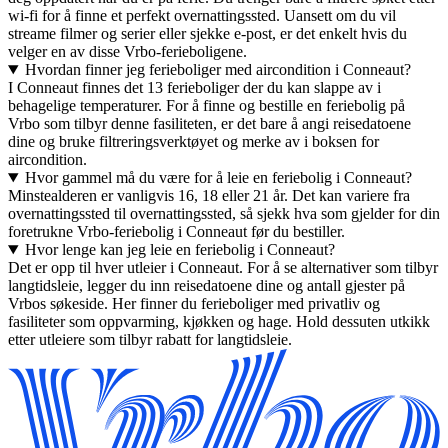
wi-fi for å finne et perfekt overnattingssted. Uansett om du vil
streame filmer og serier eller sjekke e-post, er det enkelt hvis du
velger en av disse Vrbo-ferieboligene.
Hvordan finner jeg ferieboliger med aircondition i Conneaut?
I Conneaut finnes det 13 ferieboliger der du kan slappe av i
behagelige temperaturer. For å finne og bestille en feriebolig på
Vrbo som tilbyr denne fasiliteten, er det bare å angi reisedatoene
dine og bruke filtreringsverktøyet og merke av i boksen for
aircondition.
Hvor gammel må du være for å leie en feriebolig i Conneaut?
Minstealderen er vanligvis 16, 18 eller 21 år. Det kan variere fra
overnattingssted til overnattingssted, så sjekk hva som gjelder for din
foretrukne Vrbo-feriebolig i Conneaut før du bestiller.
Hvor lenge kan jeg leie en feriebolig i Conneaut?
Det er opp til hver utleier i Conneaut. For å se alternativer som tilbyr
langtidsleie, legger du inn reisedatoene dine og antall gjester på
Vrbos søkeside. Her finner du ferieboliger med privatliv og
fasiliteter som oppvarming, kjøkken og hage. Hold dessuten utkikk
etter utleiere som tilbyr rabatt for langtidsleie.