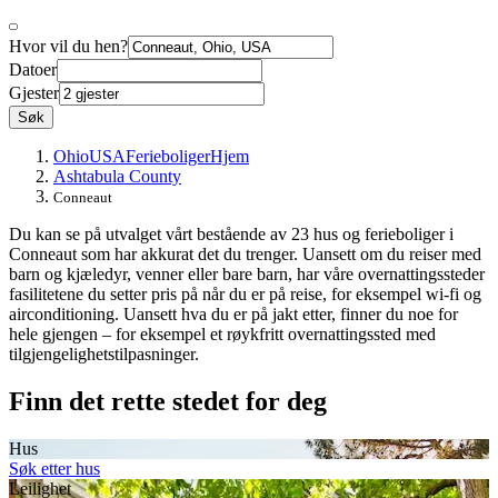
Hvor vil du hen?
Datoer
Gjester
Søk
Ohio
USA
Ferieboliger
Hjem
Ashtabula County
Conneaut
Du kan se på utvalget vårt bestående av 23 hus og ferieboliger i
Conneaut som har akkurat det du trenger. Uansett om du reiser med
barn og kjæledyr, venner eller bare barn, har våre overnattingssteder
fasilitetene du setter pris på når du er på reise, for eksempel wi-fi og
airconditioning. Uansett hva du er på jakt etter, finner du noe for
hele gjengen – for eksempel et røykfritt overnattingssted med
tilgjengelighetstilpasninger.
Finn det rette stedet for deg
Hus
Søk etter hus
Leilighet