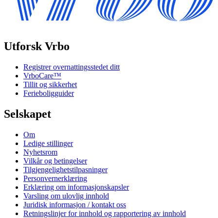
Utforsk Vrbo
Registrer overnattingsstedet ditt
VrboCare™
Tillit og sikkerhet
Ferieboligguider
Selskapet
Om
Ledige stillinger
Nyhetsrom
Vilkår og betingelser
Tilgjengelighetstilpasninger
Personvernerklæring
Erklæring om informasjonskapsler
Varsling om ulovlig innhold
Juridisk informasjon / kontakt oss
Retningslinjer for innhold og rapportering av innhold