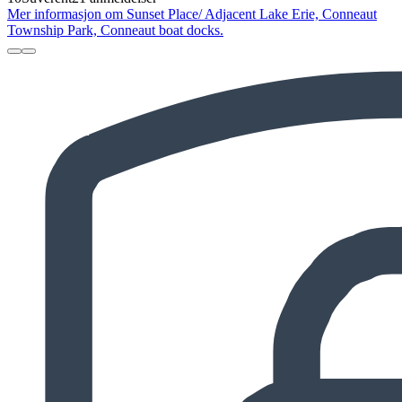
Mer informasjon om Sunset Place/ Adjacent Lake Erie, Conneaut
Township Park, Conneaut boat docks.