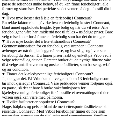
passe de reisendes unike behov, så du kan finne ferieboliger i alle
former og størrelser. Det perfekte stedet venter på deg – bestill ditt i
dag.
Hvor mye koster det å leie en feriebolig i Conneaut?
En rekke faktorer kan påvirke hva en feriebolig koster i Conneaut,
blant annet oppholdets lengde, type bolig og når du vil reise. Alle
ferieboligene våre har imidlertid noe til felles – uslåelige priser. Bare
velg reisedatoer for å finne en feriebolig som har det du trenger.
Hvor mye koster det å leie et strandhus i Conneaut?
Gjennomsnittsprisen for en feriebolig ved stranden i Conneaut
avhenger av når du planlegger å reise, og hva slags og hvor stor
feriebolig du ønsker. Du finner priser raskt og enkelt på Vrbo ved å
velge reisemål og datoer. Deretter bruker du de nyttige filtrene våre
til å velge antall soverom og ønskede fasiliteter, som basseng, wi-fi
og air condition.
Finnes det kjæledyrvennlige ferieboliger i Conneaut?
Ja, det gjør det. På Vrbo kan du velge mellom 13 ferieboliger som
tar imot kjæledyr i Conneaut. Våre pelskledde venner fortjener også
en pause, så det er bare å bruke søkefunksjonen for
kjæledyrvennlige ferieboliger for å bestille et overnattingssted der
vofsen også kan være med på moroa.
Hvilke fasiliteter er populære i Conneaut?
Hage, bålplass og peis er blant de mest etterspurte fasilitetene blant
reisende i Conneaut. Med Vrbos ferieboliger finner du noe som
passer deg, uansett om du skal reise med vennegjengen, familien