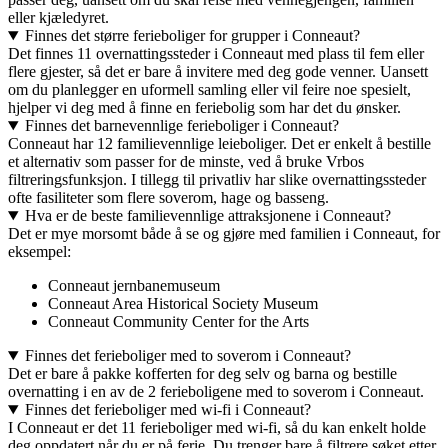
eller kjæledyret.
Finnes det større ferieboliger for grupper i Conneaut?
Det finnes 11 overnattingssteder i Conneaut med plass til fem eller
flere gjester, så det er bare å invitere med deg gode venner. Uansett
om du planlegger en uformell samling eller vil feire noe spesielt,
hjelper vi deg med å finne en feriebolig som har det du ønsker.
Finnes det barnevennlige ferieboliger i Conneaut?
Conneaut har 12 familievennlige leieboliger. Det er enkelt å bestille
et alternativ som passer for de minste, ved å bruke Vrbos
filtreringsfunksjon. I tillegg til privatliv har slike overnattingssteder
ofte fasiliteter som flere soverom, hage og basseng.
Hva er de beste familievennlige attraksjonene i Conneaut?
Det er mye morsomt både å se og gjøre med familien i Conneaut, for
eksempel:
Conneaut jernbanemuseum
Conneaut Area Historical Society Museum
Conneaut Community Center for the Arts
Finnes det ferieboliger med to soverom i Conneaut?
Det er bare å pakke kofferten for deg selv og barna og bestille
overnatting i en av de 2 ferieboligene med to soverom i Conneaut.
Finnes det ferieboliger med wi-fi i Conneaut?
I Conneaut er det 11 ferieboliger med wi-fi, så du kan enkelt holde
deg oppdatert når du er på ferie. Du trenger bare å filtrere søket etter