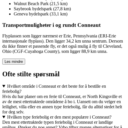
Walnut Beach Park (21,5 km)
Saybrook bydelspark (27,8 km)
Geneva bydelspark (33,1 km)
Transportmuligheter i og rundt Conneaut
Flyplassen som ligger nærmest er Erie, Pennsylvania (ERI-Erie
internasjonale flyplass). Den ligger 34,2 km unna sentrum. Dersom
du ikke finner et passende fly, er det også mulig å fly til Cleveland,
Ohio (CGF-Cuyahoga County), som ligger 88,9 km unna.
Les mindre
Ofte stilte spørsmål
Hvilket område i Conneaut er det beste for å bestille en
feriebolig?
Hvis du har planer om en ferie til Conneaut, er North Kingsville et
av de mest ettertraktede områdene å bo i. Uansett om du velger en
leilighet, villa eller en annen type feriebolig, får du alltid stedet helt
for deg selv.
Hvilken type feriebolig er den mest populære i Conneaut?
Den mest ettertraktede typen feriebolig i Conneaut er landlige
småhus. Ønsker du noe annet? Vrbo tilbyr mange alternativer for å