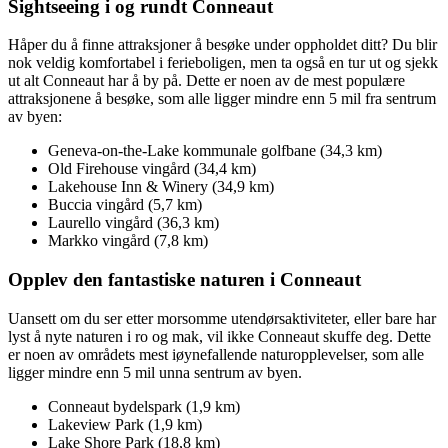
Sightseeing i og rundt Conneaut
Håper du å finne attraksjoner å besøke under oppholdet ditt? Du blir
nok veldig komfortabel i ferieboligen, men ta også en tur ut og sjekk
ut alt Conneaut har å by på. Dette er noen av de mest populære
attraksjonene å besøke, som alle ligger mindre enn 5 mil fra sentrum
av byen:
Geneva-on-the-Lake kommunale golfbane (34,3 km)
Old Firehouse vingård (34,4 km)
Lakehouse Inn & Winery (34,9 km)
Buccia vingård (5,7 km)
Laurello vingård (36,3 km)
Markko vingård (7,8 km)
Opplev den fantastiske naturen i Conneaut
Uansett om du ser etter morsomme utendørsaktiviteter, eller bare har
lyst å nyte naturen i ro og mak, vil ikke Conneaut skuffe deg. Dette
er noen av områdets mest iøynefallende naturopplevelser, som alle
ligger mindre enn 5 mil unna sentrum av byen.
Conneaut bydelspark (1,9 km)
Lakeview Park (1,9 km)
Lake Shore Park (18,8 km)