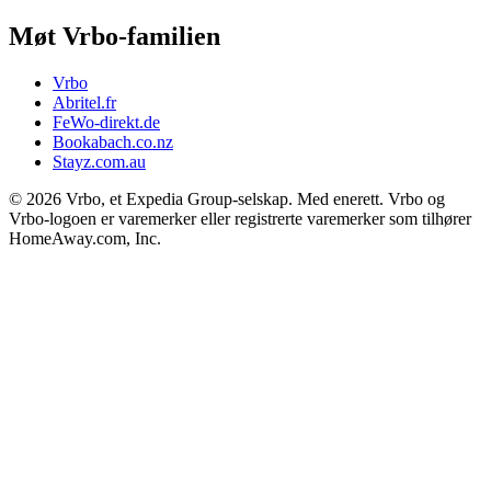
Møt Vrbo-familien
Vrbo
Abritel.fr
FeWo-direkt.de
Bookabach.co.nz
Stayz.com.au
© 2026 Vrbo, et Expedia Group-selskap. Med enerett. Vrbo og
Vrbo-logoen er varemerker eller registrerte varemerker som tilhører
HomeAway.com, Inc.