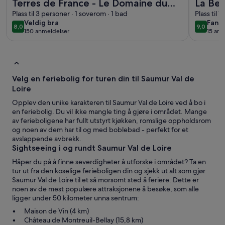
Terres de France - Le Domaine du
La Bel
Golf
Plass til 3 personer · 1 soverom · 1 bad
13
Plass til 
veldig
fanta
Veldig bra
Fanta
8,0
9,0
8,0 av 10
9,0 av 10
150 anmeldelser
15 anm
bra
(150
(15
anmeldelser)
anme
Velg en feriebolig for turen din til Saumur Val de
Loire
Opplev den unike karakteren til Saumur Val de Loire ved å bo i
en feriebolig. Du vil ikke mangle ting å gjøre i området. Mange
av ferieboligene har fullt utstyrt kjøkken, romslige oppholdsrom
og noen av dem har til og med boblebad - perfekt for et
avslappende avbrekk.
Sightseeing i og rundt Saumur Val de Loire
Håper du på å finne severdigheter å utforske i området? Ta en
tur ut fra den koselige ferieboligen din og sjekk ut alt som gjør
Saumur Val de Loire til et så morsomt sted å feriere. Dette er
noen av de mest populære attraksjonene å besøke, som alle
ligger under 50 kilometer unna sentrum:
Maison de Vin (4 km)
Château de Montreuil-Bellay (15,8 km)