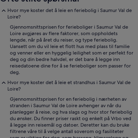
Hvor mye koster det å leie en feriebolig i Saumur Val de
Loire?
Gjennomsnittsprisen for ferieboliger i Saumur Val de
Loire avgjøres av flere faktorer, som oppholdets
lengde, når på året du reiser, og type feriebolig.
Uansett om du vil leie et flott hus med plass til familie
og venner eller en hyggelig leilighet som er perfekt for
deg og din bedre halvdel, er det bare å legge inn
reisedatoene dine for å se ferieboliger som passer for
deg.
Hvor mye koster det å leie et strandhus i Saumur Val de
Loire?
Gjennomsnittsprisen for en feriebolig i nærheten av
stranden i Saumur Val de Loire avhenger av når du
planlegger å reise, og hva slags og hvor stor feriebolig
du ønsker. Du finner priser raskt og enkelt på Vrbo ved
å legge inn reisemål og datoer. Deretter kan du bruke
filtrene våre til å velge antall soverom og fasiliteter
som er viktige for deg, som basseng, klimaanlegg og