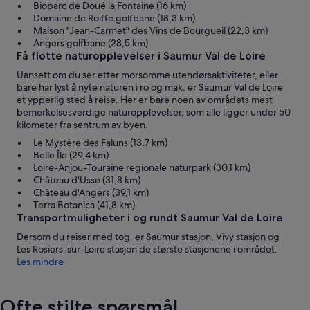
Bioparc de Doué la Fontaine (16 km)
Domaine de Roiffe golfbane (18,3 km)
Maison "Jean-Carmet" des Vins de Bourgueil (22,3 km)
Angers golfbane (28,5 km)
Få flotte naturopplevelser i Saumur Val de Loire
Uansett om du ser etter morsomme utendørsaktiviteter, eller
bare har lyst å nyte naturen i ro og mak, er Saumur Val de Loire
et ypperlig sted å reise. Her er bare noen av områdets mest
bemerkelsesverdige naturopplevelser, som alle ligger under 50
kilometer fra sentrum av byen.
Le Mystère des Faluns (13,7 km)
Belle Île (29,4 km)
Loire-Anjou-Touraine regionale naturpark (30,1 km)
Château d'Usse (31,8 km)
Château d'Angers (39,1 km)
Terra Botanica (41,8 km)
Transportmuligheter i og rundt Saumur Val de Loire
Dersom du reiser med tog, er Saumur stasjon, Vivy stasjon og
Les Rosiers-sur-Loire stasjon de største stasjonene i området.
Les mindre
Ofte stilte spørsmål