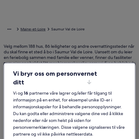
Maine-et-Loire
Saumur Val de Loire
Velg mellom 188 hus, 86 leiligheter og andre overnattingssteder når
du skal finne et sted å bo i Saumur Val de Loire. Uansett om du leier
en feriebolig sammen med familie eller venner, finner du fasiliteter
som gjør oppholdet litt mer hjemmekoselig, som wi-fi og boblebad.
Her kommer du til å finne et sted som passer for alle, med for
Vi bryr oss om personvernet
eksempel tilgjengelighetstilpasning og røykeforbud.
ditt
Ferieboliger med ukesrabatter – Saumur Val
Vi og
16
partnerne våre lagrer og/eller får tilgang til
de Loire
informasjon på en enhet, for eksempel unike ID-er i
informasjonskapsler for å behandle personopplysninger.
Viser tilbud for:
6. nov.–13. nov.
Du kan godta eller administrere valgene dine ved å klikke
nedenfor eller når som helst på siden for
Bildegalleri
LUKSUS EIENDOM 5 STJerner - 22 personer i ANJOU med 
Bildegall
Castle nea
Suverent
Suvere
10
(8 anmeldelser)
10
personvernerklæringen. Disse valgene signaliseres til våre
for
for
10 av 10, Suverent, (8 anmeldelser)
10 av 10, S
partnere og vil ikke påvirke nettleserdata.
LUKSUS EIENDOM 5 STJerner - 22 personer i
Castle ne
LUKSUS
Castle