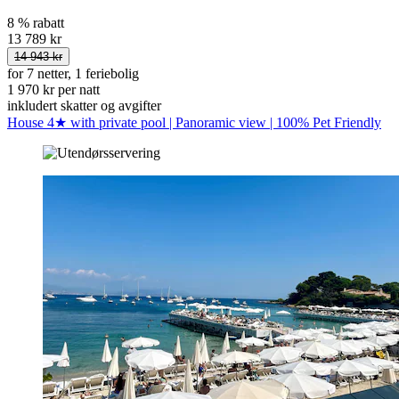
8 % rabatt
13 789 kr
14 943 kr
for 7 netter, 1 feriebolig
1 970 kr per natt
inkludert skatter og avgifter
House 4★ with private pool | Panoramic view | 100% Pet Friendly