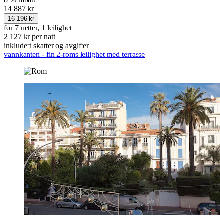
14 887 kr
16 196 kr
for 7 netter, 1 leilighet
2 127 kr per natt
inkludert skatter og avgifter
vannkanten - fin 2-roms leilighet med terrasse