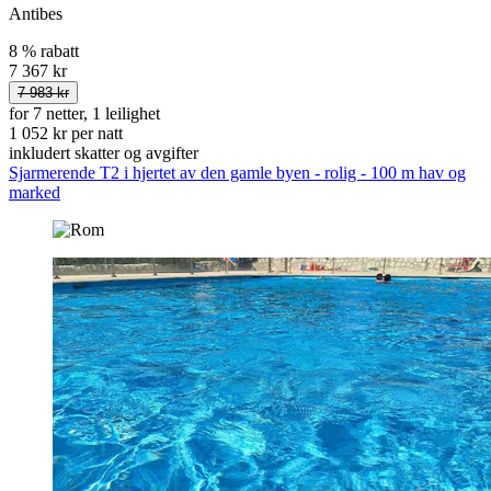
Antibes
8 % rabatt
7 367 kr
7 983 kr
for 7 netter, 1 leilighet
1 052 kr per natt
inkludert skatter og avgifter
Sjarmerende T2 i hjertet av den gamle byen - rolig - 100 m hav og
marked