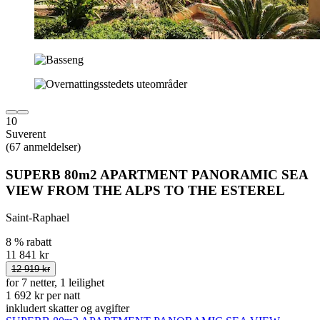
10
Suverent
(67 anmeldelser)
SUPERB 80m2 APARTMENT PANORAMIC SEA
VIEW FROM THE ALPS TO THE ESTEREL
Saint-Raphael
8 % rabatt
11 841 kr
12 919 kr
for 7 netter, 1 leilighet
1 692 kr per natt
inkludert skatter og avgifter