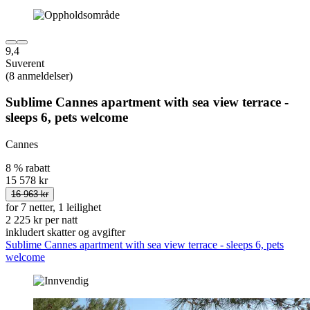
9,4
Suverent
(8 anmeldelser)
Sublime Cannes apartment with sea view terrace -
sleeps 6, pets welcome
Cannes
8 % rabatt
15 578 kr
16 963 kr
for 7 netter, 1 leilighet
2 225 kr per natt
inkludert skatter og avgifter
Sublime Cannes apartment with sea view terrace - sleeps 6, pets
welcome