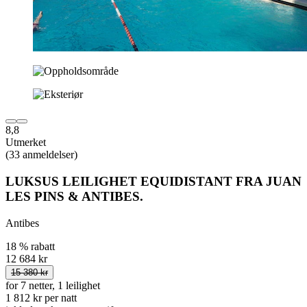
8,8
Utmerket
(33 anmeldelser)
LUKSUS LEILIGHET EQUIDISTANT FRA JUAN
LES PINS & ANTIBES.
Antibes
18 % rabatt
12 684 kr
15 380 kr
for 7 netter, 1 leilighet
1 812 kr per natt