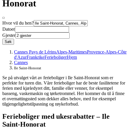
Honorat
Hvor vil du hen?
Datoer
Gjester
Søk
Cannes Pays de Lérins
Alpes-Maritimes
Provence-Alpes-Côte
d'Azur
Frankrike
Ferieboliger
Hjem
Cannes
Ile Saint-Honorat
Se på utvalget vårt av ferieboliger i Ile Saint-Honorat som er
perfekte for turen din. Våre ferieboliger har de beste fasilitetene for
ferien med kjæledyret ditt, familie eller venner, for eksempel
basseng, vaskemaskin og tørketrommel. Her kommer du til å finne
et overnattingssted som dekker alles behov, med for eksempel
tilgjengelighetstilpasning og røykeforbud.
Ferieboliger med ukesrabatter – Ile
Saint-Honorat