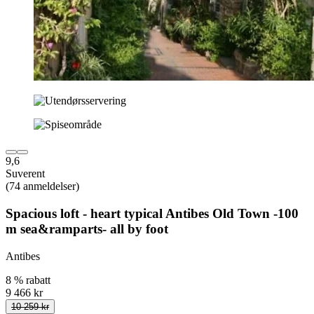
9,6
Suverent
(74 anmeldelser)
Spacious loft - heart typical Antibes Old Town -100
m sea&ramparts- all by foot
Antibes
8 % rabatt
9 466 kr
10 259 kr