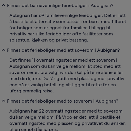
Finnes det barnevennlige ferieboliger i Aubignan?
Aubignan har 69 familievennlige leieboliger. Det er lett
å bestille et alternativ som passer for barn, med filteret
for boliger som er egnet for familier. I tillegg til
privatliv har slike ferieboliger ofte fasiliteter som
spisestue, kjøkken og privat basseng.
Finnes det ferieboliger med ett soverom i Aubignan?
Det finnes 11 overnattingssteder med ett soverom i
Aubignan som du kan velge mellom. Et sted med ett
soverom er et bra valg hvis du skal på ferie alene eller
med din kjære. Du får godt med plass og mer privatliv
enn på et vanlig hotell, og alt ligger til rette for en
uforglemmelig reise.
Finnes det ferieboliger med to soverom i Aubignan?
Aubignan har 22 overnattingssteder med to soverom
du kan velge mellom. På Vrbo er det lett å bestille et
overnattingssted med plassen og privatlivet du ønsker,
til en uimotståelig pris.