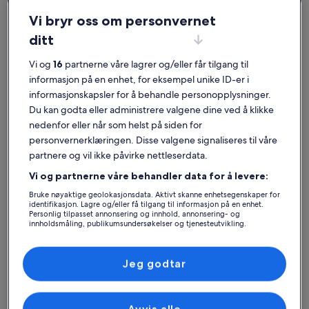
Violes
Monteux
-
i
Vi bryr oss om personvernet
Vines
hjertet
Prisen
Prisen
86 435 kr
39 530 k
Prisen
94 139 kr
innen
er
av
er
ditt
var
for 7 netter, 1 feriebolig
for 7 netter, 1
86 435 kr
39 530 kr
94 139 kr.
synsvidde,
12 348 kr per natt
Luberon
5 647 kr per n
Vi og
16
partnerne våre lagrer og/eller får tilgang til
inkludert skatter og avgifter
Se
inkludert skat
Odylée
ved
mer
informasjon på en enhet, for eksempel unike ID-er i
8 % rabatt
9 % rabatt
vin
foten
informasjon
informasjonskapsler for å behandle personopplysninger.
eiendom
av
om
Du kan godta eller administrere valgene dine ved å klikke
standardpris.
Mont
Finn det rette stedet for deg
nedenfor eller når som helst på siden for
Ventoux
personvernerklæringen. Disse valgene signaliseres til våre
i
Søk etter hus
Søk etter leiligheter
søk etter hyt
partnere og vil ikke påvirke nettleserdata.
en
Vi og partnerne våre behandler data for å levere:
avl
Bruke nøyaktige geolokasjonsdata. Aktivt skanne enhetsegenskaper for
av
identifikasjon. Lagre og/eller få tilgang til informasjon på en enhet.
iberiske
Personlig tilpasset annonsering og innhold, annonsering- og
innholdsmåling, publikumsundersøkelser og tjenesteutvikling.
hester.
Liste over partnere (leverandører)
Jeg godtar
Hus
Leilighet
Hytte
Avvis alle