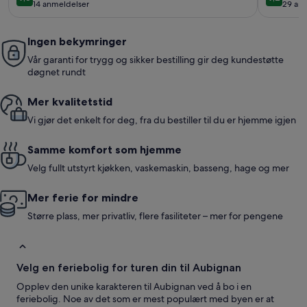
9,8 av 10
9,2 av 10
14 anmeldelser
29 an
(14
(29
anmeldelser)
anme
Ingen bekymringer
Vår garanti for trygg og sikker bestilling gir deg kundestøtte
døgnet rundt
Mer kvalitetstid
Vi gjør det enkelt for deg, fra du bestiller til du er hjemme igjen
Samme komfort som hjemme
Velg fullt utstyrt kjøkken, vaskemaskin, basseng, hage og mer
Mer ferie for mindre
Større plass, mer privatliv, flere fasiliteter – mer for pengene
Velg en feriebolig for turen din til Aubignan
Opplev den unike karakteren til Aubignan ved å bo i en
feriebolig. Noe av det som er mest populært med byen er at