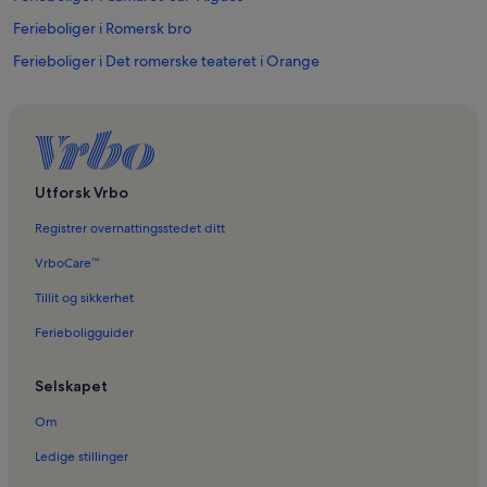
Ferieboliger i Romersk bro
Ferieboliger i Det romerske teateret i Orange
Ferieboliger i Sablet
Ferieboliger i Malaucene
Ferieboliger i Mazan
Ferieboliger i Modene
Utforsk Vrbo
Ferieboliger i Slottet i Châteauneuf-du-Pape
Registrer overnattingsstedet ditt
Ferieboliger i Le Barroux
VrboCare™
Ferieboliger i Vaucluse
Tillit og sikkerhet
Ferieboliger i Bedoin
Ferieboligguider
Ferieboliger i Ste-Madeleine kloster
Selskapet
Ferieboliger i Sarrians
Ferieboliger i Seguret
Om
Ferieboliger i Violes
Ledige stillinger
Ferieboliger i Saint-Didier