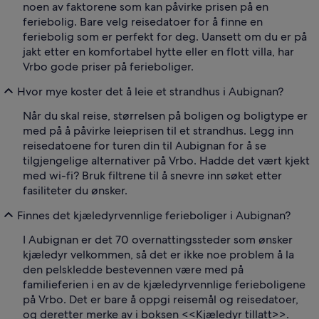
noen av faktorene som kan påvirke prisen på en
feriebolig. Bare velg reisedatoer for å finne en
feriebolig som er perfekt for deg. Uansett om du er på
jakt etter en komfortabel hytte eller en flott villa, har
Vrbo gode priser på ferieboliger.
Hvor mye koster det å leie et strandhus i Aubignan?
Når du skal reise, størrelsen på boligen og boligtype er
med på å påvirke leieprisen til et strandhus. Legg inn
reisedatoene for turen din til Aubignan for å se
tilgjengelige alternativer på Vrbo. Hadde det vært kjekt
med wi-fi? Bruk filtrene til å snevre inn søket etter
fasiliteter du ønsker.
Finnes det kjæledyrvennlige ferieboliger i Aubignan?
I Aubignan er det 70 overnattingssteder som ønsker
kjæledyr velkommen, så det er ikke noe problem å la
den pelskledde bestevennen være med på
familieferien i en av de kjæledyrvennlige ferieboligene
på Vrbo. Det er bare å oppgi reisemål og reisedatoer,
og deretter merke av i boksen <<Kjæledyr tillatt>>.