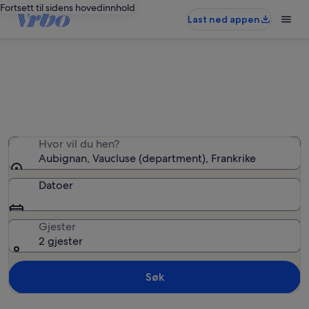
Fortsett til sidens hovedinnhold
Last ned appen
Ferieboliger i Aubignan
Hvor vil du hen?
Aubignan, Vaucluse (department), Frankrike
Datoer
Gjester
2 gjester
Søk