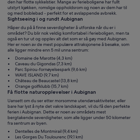
den har flotte sykkelstier. Mange av ferieboligene har fullt
utstyrt kjøkken, romslige oppholdsrom og noen av dem har til
og med boblebad - perfekt for et avslappende avbrekk.
Sightseeing i og rundt Aubignan
Håper du på å finne severdigheter å utforske når du er i
området? Du blir nok veldig komfortabel i ferieboligen, men ta
også en tur ut og opplev alt det som er så gøy med Aubignan.
Her er noen av de mest populære attraksjonene å besøke, som
alle ligger mindre enn 5 mil unna sentrum:
Domaine de Marotte (4,3 km)
Caveau du Gigondas (7,3 km)
Parc Spirou-fornøyelsespark (9,6 km)
WAVE ISLAND (9,7 km)
Château de Beaucastel (13,8 km)
Orange golfklubb (15,7 km)
Få flotte naturopplevelser i Aubignan
Uansett om du ser etter morsomme utendørsaktiviteter, eller
bare har lyst å nyte det vakre landskapet, vil du få den perfekte
ferien i Aubignan. Dette er noen av områdets mest
bergtakende severdigheter, som alle ligger under 50 kilometer
fra sentrum av byen.
Dentelles de Montmirail (9,4 km)
Les Gorges Du Toulourenc (19,1 km)