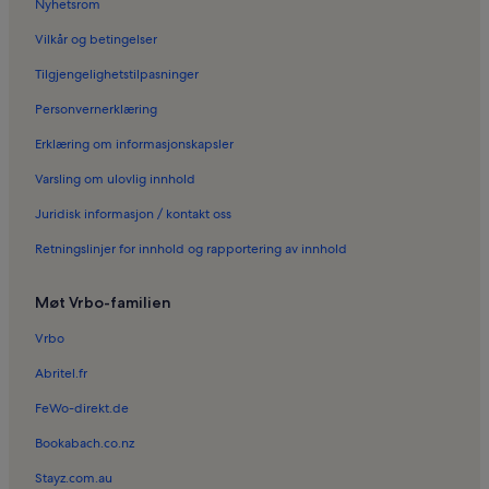
Nyhetsrom
Ferieboliger i Sainte-Colombe
Vilkår og betingelser
Ferieboliger i Velleron
Tilgjengelighetstilpasninger
Ferieboliger i Cairanne
Personvernerklæring
Ferieboliger i Courthézon
Erklæring om informasjonskapsler
Ferieboliger i Pays Réuni d'Orange
Varsling om ulovlig innhold
Ferieboliger i Les Caves Saint Charles
Juridisk informasjon / kontakt oss
Ferieboliger i Carpentras
Retningslinjer for innhold og rapportering av innhold
Ferieboliger i Sirkus Alexis Gruss
Ferieboliger i Châteauneuf-du-pape AOC
Møt Vrbo-familien
Ferieboliger i Gigondas
Vrbo
Ferieboliger i Malemort-du-Comtat
Abritel.fr
Småhus i Bedoin
FeWo-direkt.de
Bookabach.co.nz
Stayz.com.au