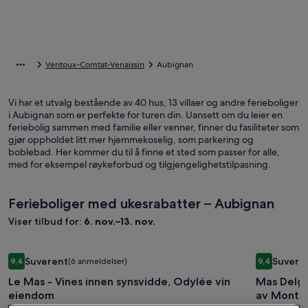
Ventoux-Comtat-Venaissin
Aubignan
Vi har et utvalg bestående av 40 hus, 13 villaer og andre ferieboliger
i Aubignan som er perfekte for turen din. Uansett om du leier en
feriebolig sammen med familie eller venner, finner du fasiliteter som
gjør oppholdet litt mer hjemmekoselig, som parkering og
boblebad. Her kommer du til å finne et sted som passer for alle,
med for eksempel røykeforbud og tilgjengelighetstilpasning.
Ferieboliger med ukesrabatter – Aubignan
Viser tilbud for:
6. nov.–13. nov.
Bildegalleri
Le Mas - Vines innen synsvidde, Odylée vin eiendom
Bildegall
Mas Delgad
Suverent
Suvere
9,4
(6 anmeldelser)
9,4
for
for
9,4 av 10, Suverent, (6 anmeldelser)
9,4 av 10, 
Le Mas - Vines innen synsvidde, Odylée vin
Mas Delga
Le
Mas
eiendom
av Mont Ve
Mas
Delgado