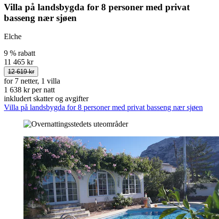
Villa på landsbygda for 8 personer med privat
basseng nær sjøen
Elche
9 % rabatt
11 465 kr
12 619 kr
for 7 netter, 1 villa
1 638 kr per natt
inkludert skatter og avgifter
Villa på landsbygda for 8 personer med privat basseng nær sjøen