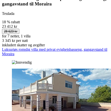
gangavstand til Moraira
Teulada
18 % rabatt
23 412 kr
28 623 kr
for 7 netter, 1 villa
3 345 kr per natt
inkludert skatter og avgifter
Luksuriøs romslig villa med privat evighetsbasseng, gangavstand til
Moraira