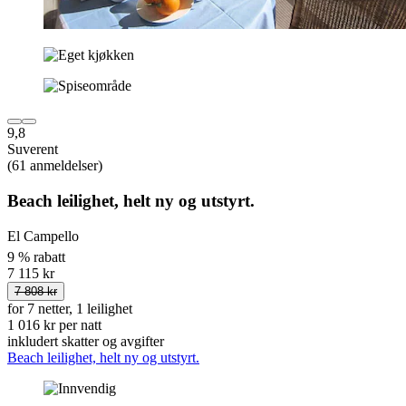
9,8
Suverent
(61 anmeldelser)
Beach leilighet, helt ny og utstyrt.
El Campello
9 % rabatt
7 115 kr
7 808 kr
for 7 netter, 1 leilighet
1 016 kr per natt
inkludert skatter og avgifter
Beach leilighet, helt ny og utstyrt.