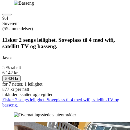
9,4
Suverent
(55 anmeldelser)
Elsker 2 sengs leilighet. Soveplass til 4 med wifi,
satellitt-TV og basseng.
Jávea
5 % rabatt
6 142 kr
6 434 kr
for 7 netter, 1 leilighet
877 kr per natt
inkludert skatter og avgifter
Elsker 2 sengs leilighet. Soveplass til 4 med wifi, satellitt-TV og
basseng.