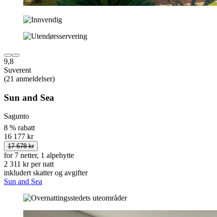
9,8
Suverent
(21 anmeldelser)
Sun and Sea
Sagunto
8 % rabatt
16 177 kr
17 678 kr
for 7 netter, 1 alpehytte
2 311 kr per natt
inkludert skatter og avgifter
Sun and Sea