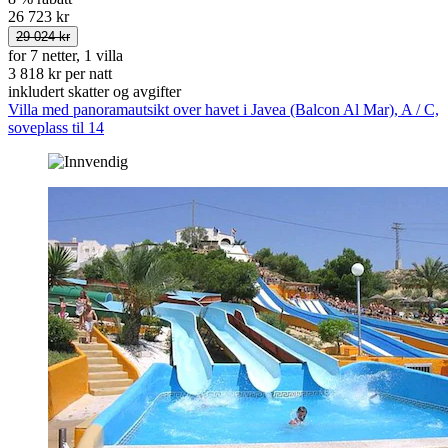
26 723 kr
29 024 kr
for 7 netter, 1 villa
3 818 kr per natt
inkludert skatter og avgifter
Villa med panoramautsikt over havet i Javea (Balcon Al Mar), A / C,
soveplass til 14