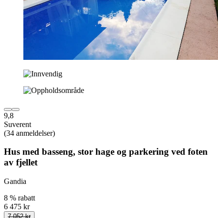
9,8
Suverent
(34 anmeldelser)
Hus med basseng, stor hage og parkering ved foten
av fjellet
Gandia
8 % rabatt
6 475 kr
7 052 kr