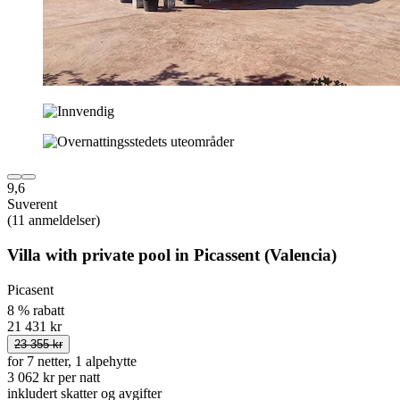
9,6
Suverent
(11 anmeldelser)
Villa with private pool in Picassent (Valencia)
Picasent
8 % rabatt
21 431 kr
23 355 kr
for 7 netter, 1 alpehytte
3 062 kr per natt
inkludert skatter og avgifter