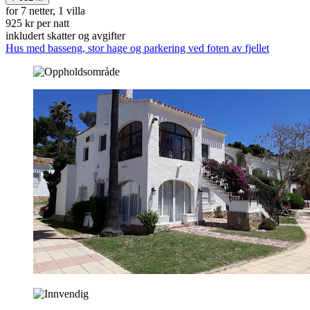
for 7 netter, 1 villa
925 kr per natt
inkludert skatter og avgifter
Hus med basseng, stor hage og parkering ved foten av fjellet