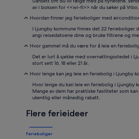
Uansett om du vil følge med på nyhetene, sende 
av i boksen for <<wi-fi>> når du søker på Vrbo
Hvordan finner jeg ferieboliger med airconditi
I Ljungby kommune finnes det 22 ferieboliger de
angi reisedatoene dine og bruke filtrene og mer
Hvor gammel må du være for å leie en feriebol
Det er lurt å sjekke med overnattingsstedet i L
stort sett 16, 18 eller 21 år.
Hvor lenge kan jeg leie en feriebolig i Ljungby
Hvor lenge du kan leie en feriebolig i Ljungby ko
Mange av dem har praktiske fasiliteter som ka
ukentlig eller månedlig rabatt.
Flere ferieideer
Ferieboliger