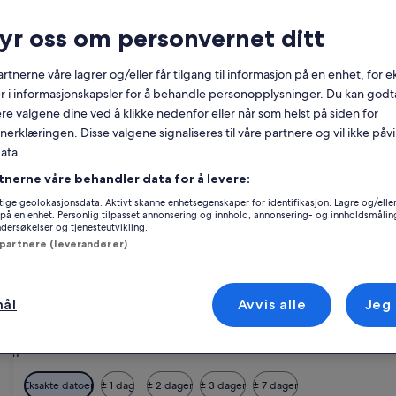
Kalender
månedene
ryr oss om personvernet ditt
august 2026
som
vises
rtnerne våre lagrer og/eller får tilgang til informasjon på en enhet, for
akkurat
Mandag
Tirsdag
Onsdag
Torsdag
Fredag
Lørdag
Søndag
Manda
T
Man.
Tir.
Ons.
Tor.
Fre.
Lør.
Søn.
Man.
Tir.
r i informasjonskapsler for å behandle personopplysninger. Du kan godta
nå,
re valgene dine ved å klikke nedenfor eller når som helst på siden for
er
erklæringen. Disse valgene signaliseres til våre partnere og vil ikke påv
August
1
1
2
ata.
2026
og
tnerne våre behandler data for å levere:
mmune
3
4
5
6
7
8
7
8
9
September
ige geolokasjonsdata. Aktivt skanne enhetsegenskaper for identifikasjon. Lagre og/eller 
2026.
på en enhet. Personlig tilpasset annonsering og innhold, annonsering- og innholdsmålin
liger i Ljungby kommune som har akkurat det du trenger. Våre feriebolige
ersøkelser og tjenesteutvikling.
10
11
12
13
14
15
14
15
16
ne et overnattingssted som passer for alle, med for eksempel røykefor
 partnere (leverandører)
17
18
19
20
21
22
21
22
23
kommune
mål
Avvis alle
Jeg
24
25
26
27
28
29
28
29
30
Lidhult
31
Eksakte datoer
± 1 dag
± 2 dager
± 3 dager
± 7 dager