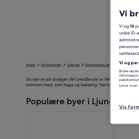
Vi b
Vi og
16
pa
unike ID-e
administre
personvern
nettleserd
Vi og par
Hjem
Ferieboliger
Sverige
Kronobergs län
Ljungby ko
Bruke nøyakt
informasjon 
Du kan se på utvalget vårt bestående av 144 hus og feriebo
publikumsund
sammen med, som hage og basseng. Her kommer du til å fin
Liste over
Populære byer i Ljungby 
Vis for
Ljungby
Vittaryd