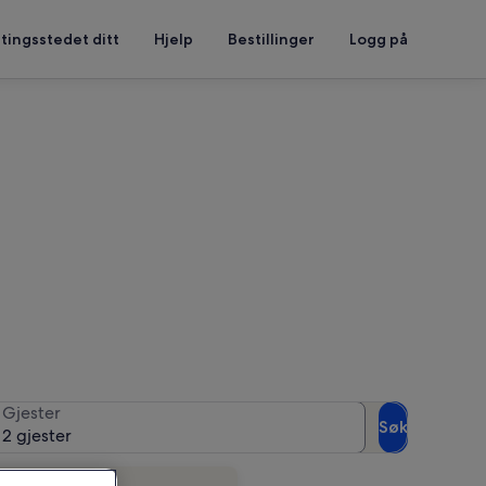
tingsstedet ditt
Hjelp
Bestillinger
Logg på
ne
Gjester
Søk
2 gjester