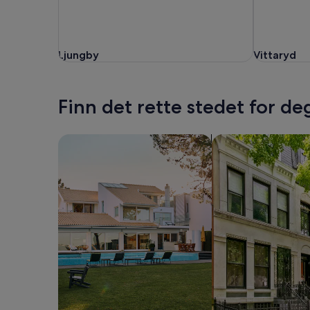
Ljungby
Vittaryd
Ljungby
Vittaryd
Finn det rette stedet for de
Søk etter hus
Søk etter leilighete