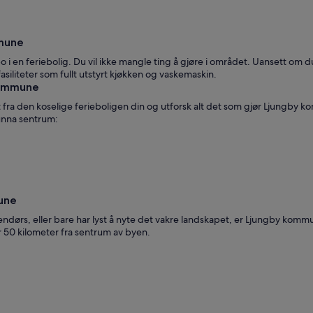
 fiske
mmune
 en feriebolig. Du vil ikke mangle ting å gjøre i området. Uansett om du
asiliteter som fullt utstyrt kjøkken og vaskemaskin.
 kommune
ut fra den koselige ferieboligen din og utforsk alt det som gjør Ljungb
 unna sentrum:
une
ndørs, eller bare har lyst å nyte det vakre landskapet, er Ljungby kom
r 50 kilometer fra sentrum av byen.