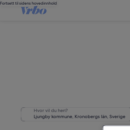
Fortsett til sidens hovedinnhold
F
Hvor vil du hen?