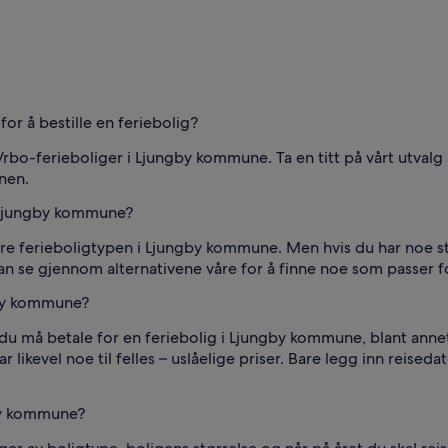
r å bestille en feriebolig?
Vrbo-ferieboliger i Ljungby kommune. Ta en titt på vårt utval
onen.
i Ljungby kommune?
re ferieboligtypen i Ljungby kommune. Men hvis du har noe stø
an se gjennom alternativene våre for å finne noe som passer f
gby kommune?
 du må betale for en feriebolig i Ljungby kommune, blant anne
ar likevel noe til felles – uslåelige priser. Bare legg inn reise
gby kommune?