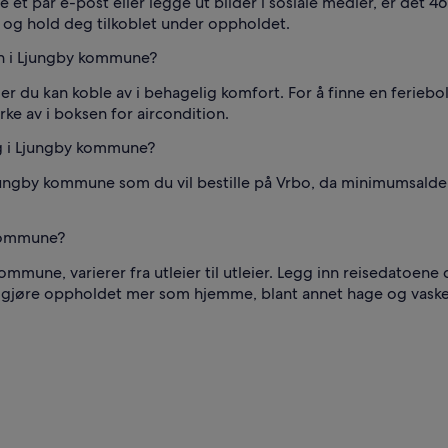
et par e-post eller legge ut bilder i sosiale medier, er det 
, og hold deg tilkoblet under oppholdet.
on i Ljungby kommune?
r du kan koble av i behagelig komfort. For å finne en feriebo
ke av i boksen for aircondition.
ig i Ljungby kommune?
jungby kommune som du vil bestille på Vrbo, da minimumsalderen
 kommune?
mmune, varierer fra utleier til utleier. Legg inn reisedatoene d
n gjøre oppholdet mer som hjemme, blant annet hage og vaskem