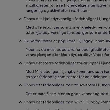
Prisene på strandhus i Ljungby kommune avhenge
antall gjester for å se tilgjengelige alternativer 
rangering og aktiviteter i nærheten.
Finnes det kjæledyrvennlige ferieboliger i Lju
Med 6 ferieboliger som ønsker kjæledyr velkomm
etter kjæledyrvennlige ferieboliger som er per
Hvilke fasiliteter er populære i Ljungby kommun
Noen av de mest populære ferieboligfasiliteten
vennegjengen eller kjæledyr, så tilbyr Vrbos fe
Finnes det større ferieboliger for grupper i Lj
Med 14 leieboliger i Ljungby kommune som har pl
en stor feriebolig som passer for anledningen, 
Finnes det ferieboliger med to soverom i Ljun
Det er bare å samle noen gode venner og besti
Finnes det ferieboliger med wi-fi i Ljungby ko