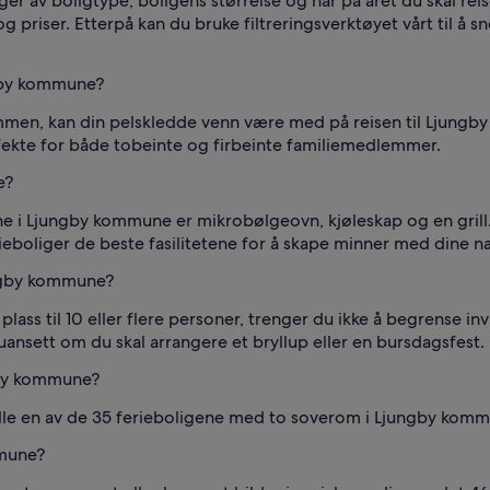
r av boligtype, boligens størrelse og når på året du skal rei
og priser. Etterpå kan du bruke filtreringsverktøyet vårt til å sn
ngby kommune?
en, kan din pelskledde venn være med på reisen til Ljungby k
fekte for både tobeinte og firbeinte familiemedlemmer.
e?
e i Ljungby kommune er mikrobølgeovn, kjøleskap og en grill.
rieboliger de beste fasilitetene for å skape minner med dine 
ungby kommune?
ass til 10 eller flere personer, trenger du ikke å begrense in
uansett om du skal arrangere et bryllup eller en bursdagsfest.
gby kommune?
lle en av de 35 ferieboligene med to soverom i Ljungby kom
mmune?