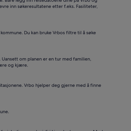
se. Bare legg inn reisedatoene dine på Vrbo og
evre inn søkeresultatene etter f.eks. Fasiliteter,
ommune. Du kan bruke Vrbos filtre til å søke
 Uansett om planen er en tur med familien,
nære og kjære.
vitasjonene. Vrbo hjelper deg gjerne med å finne
mune.