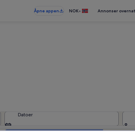
•
Åpne appen
NOK
Annonser overnat
erieboliger i Ljungby kommu
Datoer