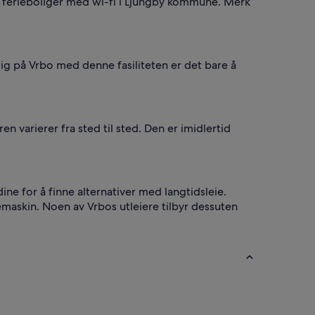
46 ferieboliger med wi-fi i Ljungby kommune. Merk
lig på Vrbo med denne fasiliteten er det bare å
 varierer fra sted til sted. Den er imidlertid
ine for å finne alternativer med langtidsleie.
askin. Noen av Vrbos utleiere tilbyr dessuten