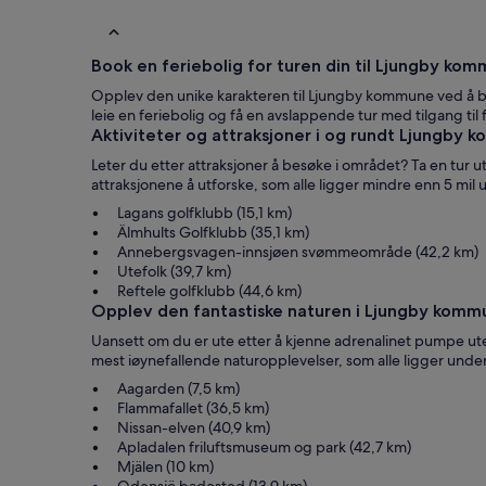
basseng,
Book en feriebolig for turen din til Ljungby ko
Opplev den unike karakteren til Ljungby kommune ved å bo i
leie en feriebolig og få en avslappende tur med tilgang til f
Aktiviteter og attraksjoner i og rundt Ljungby
Leter du etter attraksjoner å besøke i området? Ta en tur 
attraksjonene å utforske, som alle ligger mindre enn 5 mil
Lagans golfklubb (15,1 km)
Älmhults Golfklubb (35,1 km)
Annebergsvagen-innsjøen svømmeområde (42,2 km)
Utefolk (39,7 km)
Reftele golfklubb (44,6 km)
Opplev den fantastiske naturen i Ljungby komm
Uansett om du er ute etter å kjenne adrenalinet pumpe ute
mest iøynefallende naturopplevelser, som alle ligger unde
Aagarden (7,5 km)
Flammafallet (36,5 km)
Nissan-elven (40,9 km)
Apladalen friluftsmuseum og park (42,7 km)
Mjälen (10 km)
Odensjö badested (13,9 km)