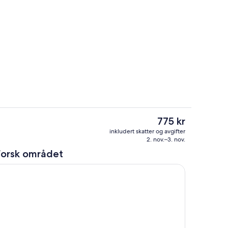
åde
Solterrasse
Den
775 kr
nåværende
ken
Oppholdsrom
inkludert skatter og avgifter
prisen
2. nov.–3. nov.
er
forsk området
775 kr