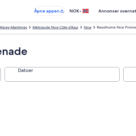
•
Åpne appen
NOK
Annonser overnat
Alpes-Maritimes
Métropole Nice Côte d'Azur
Nice
Residhome Nice Prom
enade
Datoer