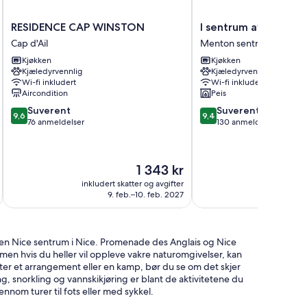
RESIDENCE
I
RESIDENCE CAP WINSTON
I sentrum av Menton
CAP
sentrum
Cap d'Ail
Menton sentrum
WINSTON
av
Kjøkken
Kjøkken
Cap
Menton,
Kjæledyrvennlig
Kjæledyrvennlig
d'Ail
nær
Wi-fi inkludert
Wi-fi inkludert
sjøen
Aircondition
Peis
Menton
9.6
9.4
Suverent
Suverent
sentrum
9,6
9,4
av
av
76 anmeldelser
130 anmeldelser
10,
10,
Suverent,
Suverent,
76
130
Prisen
1 343 kr
anmeldelser
anmeldelser
er
inkludert skatter og avgifter
inkludert 
1 343 kr
9. feb.–10. feb. 2027
5
en Nice sentrum i Nice. Promenade des Anglais og Nice
 men hvis du heller vil oppleve vakre naturomgivelser, kan
etter et arrangement eller en kamp, bør du se om det skjer
g, snorkling og vannskikjøring er blant de aktivitetene du
nom turer til fots eller med sykkel.