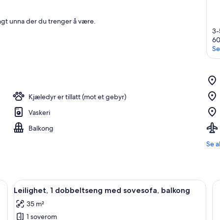
ngt unna der du trenger å være.
3-
6
Se
Kjæledyr er tillatt (mot et gebyr)
Vaskeri
Balkong
Se a
Åpne
Rom
11
Leilighet, 1 dobbeltseng med sovesofa, balkong
alle
35 m²
bildene
1 soverom
av