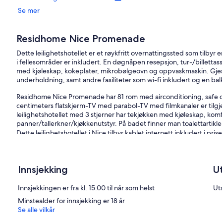
Se mer
Residhome Nice Promenade
Dette leilighetshotellet er et røykfritt overnattingssted som tilbyr 
i fellesområder er inkludert. En døgnåpen resepsjon, tur-/billettas
med kjøleskap, kokeplater, mikrobølgeovn og oppvaskmaskin. Gjest
underholdning, samt andre fasiliteter som wi-fi inkludert og en ba
Residhome Nice Promenade har 81 rom med airconditioning, safe o
centimeters flatskjerm-TV med parabol-TV med filmkanaler er ti
leilighetshotellet med 3 stjerner har tekjøkken med kjøleskap, ko
panner/tallerkner/kjøkkenutstyr. På badet finner man toalettartikler
Dette leilighetshotellet i Nice tilbyr kablet internett inkludert i pr
strykejern/-brett og blendingsgardiner/gardiner.
Fritidsaktivitetene som er oppført nedenfor, er tilgjengelige enten
Innsjekking
U
tilkomme.
Innsjekkingen er fra kl. 15.00 til når som helst
Uts
Minstealder for innsjekking er 18 år
Se alle vilkår