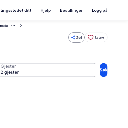
tingsstedet ditt
Hjelp
Bestillinger
Logg på
enade
Del
Lagre
Gjester
Søk