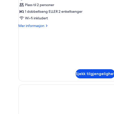
Studio,
Plass til 2 personer
balkong
1 dobbeltseng ELLER 2 enkeltsenger
Wi-fi inkludert
Mer
Mer informasjon
informasjon
om
Studio,
balkong
Sjekk tilgjengelighe