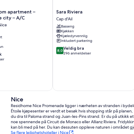
Sara
om apartment – ​​
Sara Riviera
Riviera
e city – A/C
Cap d'Ail
Cap
Nice
Basseng
d'Ail
Kjøkken
Kjæledyrvennlig
rt
Inkludert parkering
vn
8.0
Veldig bra
8,0
av
296 anmeldelser
k
10,
ser
Veldig
bra,
296
anmeldelser
Nice
Residhome Nice Promenade ligger i nærheten av stranden i bydel
Étoile kjøpesenter er verdt et besøk hvis shopping står på planen,
du dra til Paloma strand og Juan-les-Pins strand. Er du på utkikk 
noe spennende på Circuit de Monaco eller Allianz Riviera. Fridykkin
kan bli med på her. Du kan dessuten oppleve naturen i området gjen
Se flere leilighetshoteller i Nice