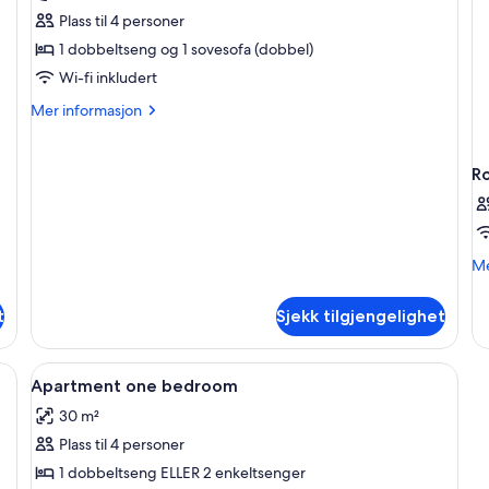
Leilighet,
Plass til 4 personer
1
1 dobbeltseng og 1 sovesofa (dobbel)
dobbeltseng
Wi-fi inkludert
med
Mer
Mer informasjon
sovesofa,
informasjon
balkong
om
Leilighet,
R
1
dobbeltseng
med
sovesofa,
M
Me
balkong
in
o
t
Sjekk tilgjengelighet
R
Åpne
Rom
8
Apartment one bedroom
alle
30 m²
bildene
Plass til 4 personer
av
Apartment
1 dobbeltseng ELLER 2 enkeltsenger