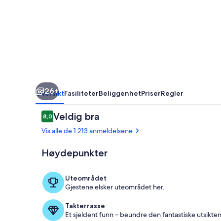
26+
Oversikt
Fasiliteter
Beliggenhet
Priser
Regler
Anmeldelser
Veldig bra
8,0
8,0 av 10 –
Vis alle de 1 213 anmeldelsene
Høydepunkter
Solterrasse
Uteområdet
Gjestene elsker uteområdet her.
Takterrasse
Et sjeldent funn – beundre den fantastiske utsikten