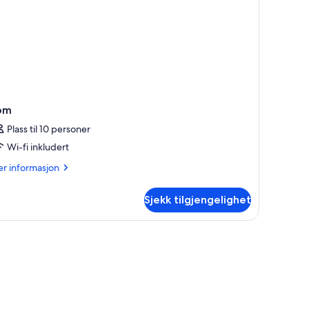
om
Plass til 10 personer
Wi-fi inkludert
er
r informasjon
formasjon
m
Sjekk tilgjengelighet
om