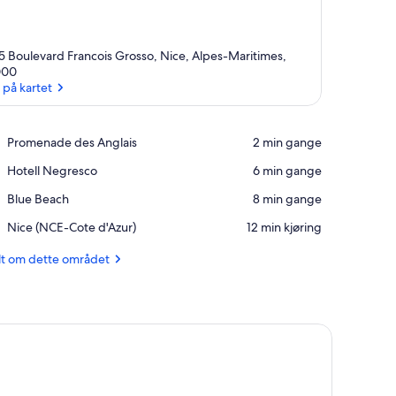
5 Boulevard Francois Grosso, Nice, Alpes-Maritimes,
000
 på kartet
Se på kartet
Place,
Promenade des Anglais
‪2 min gange‬
Promenade
Place,
Hotell Negresco
‪6 min gange‬
des
Hotell
Anglais
Place,
Blue Beach
‪8 min gange‬
Negresco
Blue
Airport,
Nice (NCE-Cote d'Azur)
‪12 min kjøring‬
Beach
Nice
(NCE-
lt om dette området
Cote
d'Azur)