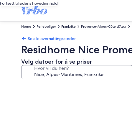
Fortsett til sidens hovedinnhold
Home
Ferieboliger
Frankrike
Provence-Alpes-Côte d'Azur
Se alle overnattingssteder
Residhome Nice Prom
Velg datoer for å se priser
Hvor vil du hen?
Bildegalleri
av
Residhome
Nice
Promenade