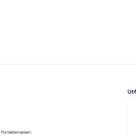
Frokostomr
Eget tekjøk
Ut
 fra takterrassen.