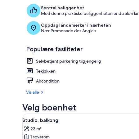
Sentral beliggenhet
Med denne praktiske beliggenheten er du aldri la
Oppdag landemerker i nærheten
Nær Promenade des Anglais
Populære fasiliteter
Selvbetjent parkering tilgjengelig
Tekjøkken
Aircondition
Vis alle
Velg boenhet
Åpne
Rom
10
Studio, balkong
alle
23 m²
bildene
1 soverom
av