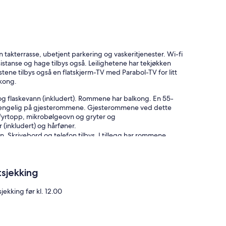
en takterrasse, ubetjent parkering og vaskeritjenester. Wi-fi
sistanse og hage tilbys også. Leilighetene har tekjøkken
ene tilbys også en flatskjerm-TV med Parabol-TV for litt
lkong.
g flaskevann (inkludert). Rommene har balkong. En 55-
lgjengelig på gjesterommene. Gjesterommene ved dette
mfyrtopp, mikrobølgeovn og gryter og
 (inkludert) og hårføner.
isen. Skrivebord og telefon tilbys. I tillegg har rommene
 på overnattingsstedet eller i nærområdet. Avgifter kan
tsjekking
jekking før kl. 12.00