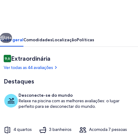
Ekklisies
Tria
Large
Private
erior
Próximo
Pool,
25+
Visão geral
Comodidades
Localização
Políticas
A/C,
WiFi
Avaliações
Extraordinária
9,6
9,6 de 10
Ver todas as 44 avaliações
Destaques
Desconecte-se do mundo
Relaxe na piscina com as melhores avaliações: o lugar
Piscina
perfeito para se desconectar do mundo.
4 quartos
3 banheiros
Acomoda 7 pessoas