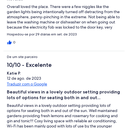
Overall loved the place. There were a few niggles like the
garden lights being intentionally turned off detracting from the
atmosphere, penny-pinching in the extreme. Not being able to
leave the washing machine or dishwasher on when going out
because the electricity fob was locked to the door key, very
patronising, especially considering the money paid for
Hospedou-se por 29 diárias em set. de 2023
rental.the location was excellent and the outside ameneties
great. Did think more effort could be put into a welcome basket
0
maybe salt pepper sugar coffee or tea a little milk we basically
started from scratch. Angela was very good and the pool was
De um site parceiro
excellently serviced. We would be happy to return when next in
crete
10/10 - Excelente
Katie P.
12 de ago. de 2023
Traduzir com o Google
Beautiful views in a lovely outdoor setting providing
lots of options for seating both in and out...
Beautiful views in a lovely outdoor setting providing lots of
options for seating both in and out of the sun. Well maintained
gardens providing fresh lemons and rosemary for cooking and
gin and tonic!!! Cosy living space with reliable air conditioning,
Wi-Fi has been mainly good with lots of use by the younger