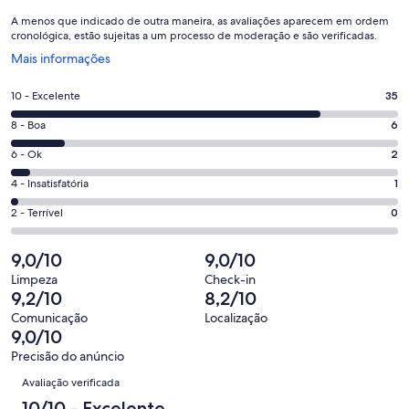
A menos que indicado de outra maneira, as avaliações aparecem em ordem
cronológica, estão sujeitas a um processo de moderação e são verificadas.
Abre
Mais informações
em
uma
Nota
10 - Excelente
35
nova
10
janela
Nota
8 - Boa
6
-
8
Excelente.
Nota
6 - Ok
2
-
35
6
Boa.
Nota
4 - Insatisfatória
1
de
-
6
4
44
Ok.
Nota
2 - Terrível
0
de
-
avaliações
2
2
44
Insatisfatória.
de
-
9,0/10
9,0/10
avaliações
1
44
Terrível.
de
Limpeza
Check-in
avaliações
0
9,2/10
8,2/10
44
de
avaliações
Comunicação
Localização
44
9,0/10
avaliações
Precisão do anúncio
Avaliações
Avaliação verificada
10/10 - Excelente