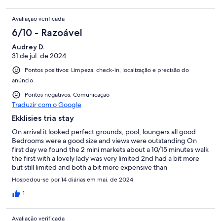
Avaliação verificada
6/10 - Razoável
Audrey D.
31 de jul. de 2024
Pontos positivos: Limpeza, check-in, localização e precisão do
anúncio
Pontos negativos: Comunicação
Traduzir com o Google
Ekklisies tria stay
On arrival it looked perfect grounds, pool, loungers all good
Bedrooms were a good size and views were outstanding On
first day we found the 2 mini markets about a 10/15 minutes walk
the first with a lovely lady was very limited 2nd had a bit more
but still limited and both a bit more expensive than
supermarkets There are 2 tavernas 1 we never saw open the
Hospedou-se por 14 diárias em mai. de 2024
other
1
Avaliação verificada