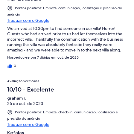
Pontos positivos: Limpeza, comunicação, localização e precisão do
anúncio
Traduzir com o Google
We arrived at 10.30pm to find someone in our villa! Horror!
Guests who had arrived prior to us had let themselves into the
incorrect villa. Thankfully the communication with the business
running this villa was absolutely fantastic they really were
amazing - and we were able to move in to the next villa along,
which was exactly the same. The villas are simple, next time
Hospedou-se por 7 diárias em out. de 2025
we’d bring some more home comforts games/pool toys etc. But
it had everything that we needed. It said someone would be in
0
to clean once in the week - that didn’t happen. But when the
sink clogged someone was out straight away. Village taverna in
Avaliação verificada
the square was great, very cheap which meant we eating out
was better value than cooking at home. Octopus bay is a must
10/10 - Excelente
for snorkelling. We loved exploring the area, Chania is lovely and
graham r.
we visit lots of little coves for swimming. We’d definitely stay
26 de out. de 2023
again, the villa provides excellent value for money. And the
customer service is second to none.
Pontos positivos: Limpeza, check-in, comunicação, localização e
precisão do anúncio
Traduzir com o Google
Kefalas