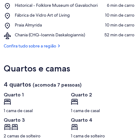
Place,
Historical - Folklore Museum of Gavalochori
‪6 min de carro‬
Historical
Confira no mapa
Place,
Fábrica de Vidro Art of Living
‪10 min de carro‬
-
Fábrica
Folklore
Place,
Praia Almyrida
‪10 min de carro‬
de
Museum
Praia
Vidro
of
Airport,
Chania (CHQ-Ioannis Daskalogiannis)
‪52 min de carro‬
Almyrida
Art
Gavalochori
Chania
of
(CHQ-
Confira tudo sobre a região
Living
Ioannis
Daskalogiannis)
Quartos e camas
4 quartos
(acomoda 7 pessoas)
Quarto 1
Quarto 2
1 cama de casal
1 cama de casal
Quarto 3
Quarto 4
2 camas de solteiro
1 cama de solteiro