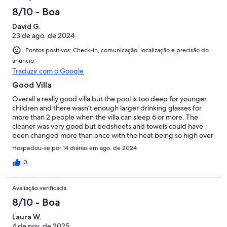
8/10 - Boa
David G.
23 de ago. de 2024
Pontos positivos: Check-in, comunicação, localização e precisão do
anúncio
Traduzir com o Google
Good Villa
Overall a really good villa but the pool is too deep for younger
children and there wasn’t enough larger drinking glasses for
more than 2 people when the villa can sleep 6 or more. The
cleaner was very good but bedsheets and towels could have
been changed more than once with the heat being so high over
the 14 days.
Hospedou-se por 14 diárias em ago. de 2024
0
Avaliação verificada
8/10 - Boa
Laura W.
4 de nov. de 2025