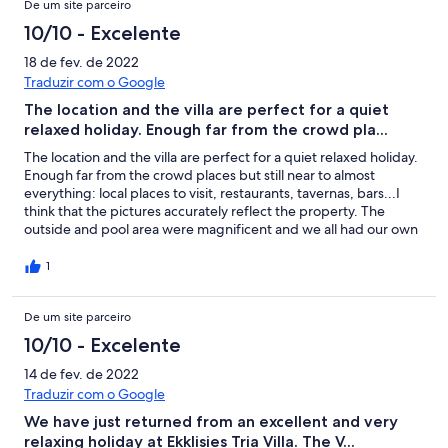
De um site parceiro
beautiful and was perfect for long walks, swimming, and
snorkeling. Overall, it was a pleasant holiday for us. Thank you
10/10 - Excelente
for looking after us. We are already planning our next stay at the
villa.
18 de fev. de 2022
Traduzir com o Google
The location and the villa are perfect for a quiet
relaxed holiday. Enough far from the crowd pla...
The location and the villa are perfect for a quiet relaxed holiday.
Enough far from the crowd places but still near to almost
everything: local places to visit, restaurants, tavernas, bars...I
think that the pictures accurately reflect the property. The
outside and pool area were magnificent and we all had our own
privacy given the layout of the bedrooms and bathrooms. This is
the first holiday we have had when we have not visited hotel
1
resorts- and it was great to have ended up at such a well-
thought-out and well-cared-for property. We particularly
De um site parceiro
enjoyed the outdoor seating area and the pool. The children
loved the pool and terrace and played there almost all day
10/10 - Excelente
which in turn gave us a break too! We also visited Plakka and
Kalyves and spend a great time there: tasting local food,
14 de fev. de 2022
drinking some of the local wines, swimming, sunbathing,
Traduzir com o Google
snorkeling, etc. Very satisfied that we booked this villa for our
We have just returned from an excellent and very
current holiday destination and we definitely book it again for
relaxing holiday at Ekklisies Tria Villa. The V...
the next year.