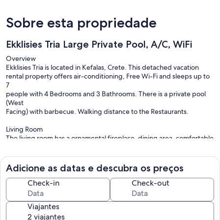
Sobre esta propriedade
Ekklisies Tria Large Private Pool, A/C, WiFi
Overview
Ekklisies Tria is located in Kefalas, Crete. This detached vacation
rental property offers air-conditioning, Free Wi-Fi and sleeps up to
7
people with 4 Bedrooms and 3 Bathrooms. There is a private pool
(West
Facing) with barbecue. Walking distance to the Restaurants.
Living Room
The living room has a ornamental fireplace, dining area, comfortable
sofas, DVD Player, TV and Free Wi-Fi. There are patio doors to the
pool
terrace.
Adicione as datas e descubra os preços
Kitchen
Check-in
Check-out
The kitchen features a toaster, coffee maker, washing machine,
microwave, refrigerator, stove/hob and oven. There is also a
Viajantes
barbecue
outside.