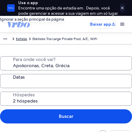
Use o app
Encontre uma opção de estadia em . Depois, você
pode gerenciar e acessar a sua viagem em um só lugar.
Ignorar a seção principal da página
Baixar app
Kefalás
Ekklisies Tria Large Private Pool, A/C, WiFi
Para onde você vai?
Datas
Hóspedes
Buscar