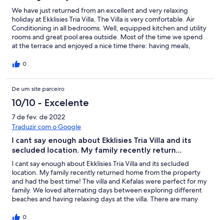
We have just returned from an excellent and very relaxing
holiday at Ekklisies Tria Villa. The Villa is very comfortable. Air
Conditioning in all bedrooms. Well, equipped kitchen and utility
rooms and great pool area outside. Most of the time we spend
at the terrace and enjoyed a nice time there: having meals,
playing cards, enjoying gatherings with our friends...The pool
was lovely and perfect temperature in August...Kefalas has 4-5
0
nice tavernas only within a short walking distance. We tried nice
tasty local food there and found the people of Kefalas and Crete
De um site parceiro
very friendly and hospitable. Nice relaxed holiday overall.
Already booked Ekklisies Tria Villa for next year.
10/10 - Excelente
7 de fev. de 2022
Traduzir com o Google
I cant say enough about Ekklisies Tria Villa and its
secluded location. My family recently return...
I cant say enough about Ekklisies Tria Villa and its secluded
location. My family recently returned home from the property
and had the best time! The villa and Kefalas were perfect for my
family. We loved alternating days between exploring different
beaches and having relaxing days at the villa. There are many
excellent beaches nearby and also great restaurants, bars, and a
supermarket within a few minutes walk from the villa. The place
0