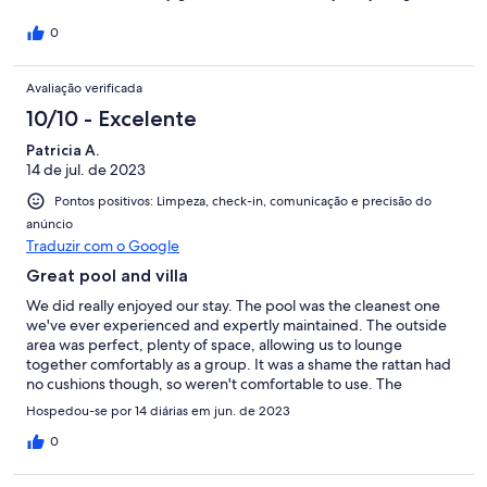
generations!!!! Local village of Kefalas provided 2 options for
eating out, easily walkable with a 2 mini markets to choose from
0
which enabled is to shop for essentials. A supermarket was only
accessible with either a taxi or a hire car thought as was more
Avaliação verificada
choice for eating out if desired. Despite having neighbours the
villa was still very private. The cleaner visited 2 times over the
10/10 - Excelente
fortnight to replace linen and towels and a general clean. We
had a couple of issues that were promptly dealt with sing the
Patricia A.
Agni travel chat function, we were very impressed with this.
14 de jul. de 2023
Thank you for a lovely holiday.
Pontos positivos: Limpeza, check-in, comunicação e precisão do
anúncio
Traduzir com o Google
Great pool and villa
We did really enjoyed our stay. The pool was the cleanest one
we've ever experienced and expertly maintained. The outside
area was perfect, plenty of space, allowing us to lounge
together comfortably as a group. It was a shame the rattan had
no cushions though, so weren't comfortable to use. The
property manager, whilst her english was limited, she was lovely,
Hospedou-se por 14 diárias em jun. de 2023
rectifing the couple of minor issues we had swiftly. Only
downside is that if like us, you like to venture out for an evening
0
meal and drinks, you do need a car, Kefalas was a lot smaller
than we anticipated and the taxis (whilst very reliable, were not