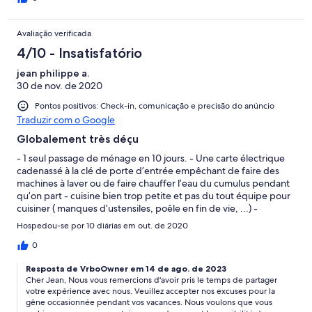
Avaliação verificada
4/10 - Insatisfatório
jean philippe a.
30 de nov. de 2020
Pontos positivos: Check-in, comunicação e precisão do anúncio
Traduzir com o Google
Globalement très déçu
- 1 seul passage de ménage en 10 jours. - Une carte électrique
cadenassé à la clé de porte d’entrée empêchant de faire des
machines à laver ou de faire chauffer l’eau du cumulus pendant
qu’on part - cuisine bien trop petite et pas du tout équipe pour
cuisiner ( manques d’ustensiles, poêle en fin de vie, ...) -
globalement inconfortable. Canapé très dur. Literie de très
Hospedou-se por 10 diárias em out. de 2020
mauvaise qualité au point que j’ai dû dormir dans une chambre
que celle de ma femme Emplacement pas terrible. A côté de 4
0
villas identiques et à moins 20mn de kalyves Pour avoir plusieurs
Resposta de VrboOwner em 14 de ago. de 2023
villa crétoise c’est clairement la plus mauvaise que j’ai faite. Je
Cher Jean, Nous vous remercions d'avoir pris le temps de partager
n’y retournerai pas même si on m’offrais le sejour
votre expérience avec nous. Veuillez accepter nos excuses pour la
gêne occasionnée pendant vos vacances. Nous voulons que vous