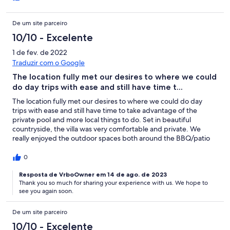
is very charming clean and ideal for a family. The villa had
everything we needed. I havent felt so relaxed and connected
De um site parceiro
to a place in a long time. The villa was spotless on arrival and
extremely cozy. The beds were nice and we all had a good
10/10 - Excelente
nights rest. Kefalas, Plaka, and Almirida had nice tavernas which
are only a short drive away from the villa. We found nice friendly
1 de fev. de 2022
locals there helping us with directions and places to visit.
Traduzir com o Google
Recommended us to try their local specialties and most
The location fully met our desires to where we could
important their local wines. Very satisfied with everything,
do day trips with ease and still have time t...
people, place, and the villa. Working with Agni Travel was also
great as they were also a quick phone call away to answer any
The location fully met our desires to where we could do day
questions. Overall, highly recommended. You are sure to be
trips with ease and still have time to take advantage of the
satisfied and relaxed during a stay in this villa.
private pool and more local things to do. Set in beautiful
countryside, the villa was very comfortable and private. We
really enjoyed the outdoor spaces both around the BBQ/patio
area, pool, and terrace! We had a great time there and were
every day amazed by how lovely the places Almyrida and Plaka
0
are (both reachable within a short 10-12 minutes drive). Most of
our time we spend at Omprogialos and Koutalas beach
Resposta de VrboOwner em 14 de ago. de 2023
Thank you so much for sharing your experience with us. We hope to
entraining ourselves with different activities: relaxing,
see you again soon.
sunbathing, swimming, snorkeling, etc. The villa is cozy, has
more than everything you need, wonderful grounds, pool
everything! Very satisfied that we booked this villa for our
De um site parceiro
current holiday destination and we definitely book it again for
10/10 - Excelente