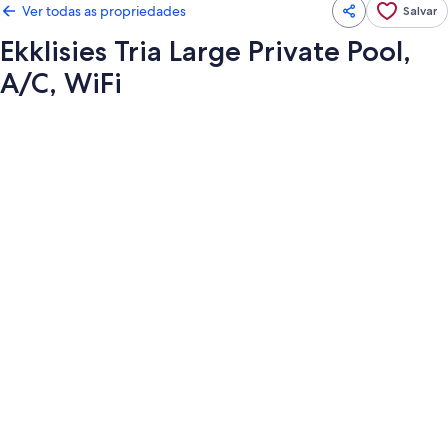
Ver todas as propriedades
Salvar
Ekklisies Tria Large Private Pool,
A/C, WiFi
Galeria
de
fotos
de