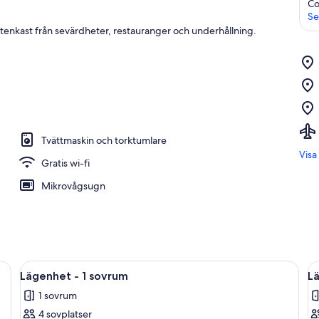
Co
Se
 stenkast från sevärdheter, restauranger och underhållning.
Tvättmaskin och torktumlare
Visa
Gratis wi-fi
Mikrovågsugn
rå soffa, ett soffbord i glas, ett litet sidobord med en vas med blommor, 
Öppna
Ett modernt hotellrum med en säng, en
Ö
8
Lägenhet - 1 sovrum
L
alla
al
1 sovrum
foton
f
4 sovplatser
för
f