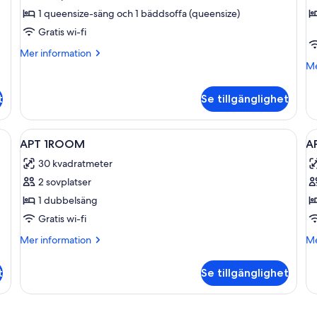
Lägenhet
L
1 queensize-säng och 1 bäddsoffa (queensize)
-
-
Gratis wi-fi
1
2
Mer
Mer information
sovrum
s
information
M
Me
om
in
Lägenhet
o
t
Se tillgänglighet
-
Lä
1
-
sovrum
2
Öppna
Rum
Ö
10
so
APT 1ROOM
A
alla
al
30 kvadratmeter
foton
f
2 sovplatser
för
f
APT
A
1 dubbelsäng
1ROOM
1
Gratis wi-fi
S
Mer
M
Mer information
Me
B
information
in
om
o
t
Se tillgänglighet
APT
AP
1ROOM
1
S
B