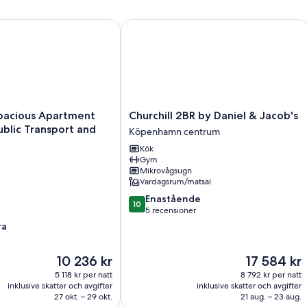
ymma 7
ious Apartment closed to public Transport and shopping.
Churchill 2BR by Daniel & Jacob's
Churchill
pacious Apartment
Churchill 2BR by Daniel & Jacob's
2BR
Köpenhamn centrum
by
Kök
Daniel
Gym
&
Mikrovågsugn
Jacob's
Vardagsrum/matsal
Köpenhamn
10.0
Enastående
centrum
10
av
5 recensioner
10,
ra
Enastående,
5 recensioner
Priset
Priset
10 236 kr
17 584 kr
är
är
5 118 kr per natt
8 792 kr per natt
10 236 kr
17 584 kr
inklusive skatter och avgifter
inklusive skatter och avgifter
27 okt. – 29 okt.
21 aug. – 23 aug.