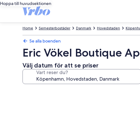
Hoppa till huvudsektionen
Home
Semesterbostäder
Danmark
Hovedstaden
Köpenh
Se alla boenden
Eric Vökel Boutique A
Välj datum för att se priser
Vart reser du?
Fotogalleri
för
Eric
Vökel
Boutique
Apartments