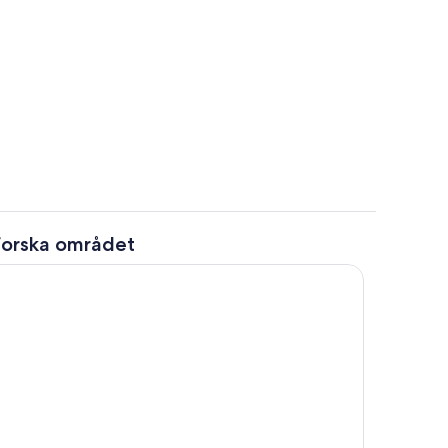
gång
Sittområde i lobbyn
forska området
Vardagsrum