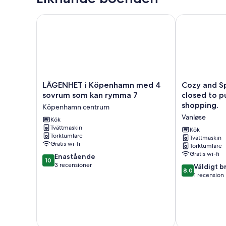
LÄGENHET i Köpenhamn med 4 sovrum som kan r
Cozy and Spac
LÄGENHET
Cozy
LÄGENHET i Köpenhamn med 4
Cozy and S
i
and
sovrum som kan rymma 7
closed to public Transport and
Köpenhamn
Spacious
shopping.
Köpenhamn centrum
med
Apartment
Vanløse
4
Kök
closed
Tvättmaskin
sovrum
to
Kök
Torktumlare
som
public
Tvättmaskin
Gratis wi-fi
Torktumlare
kan
Transport
Gratis wi-fi
10.0
rymma
Enastående
and
10
av
7
3 recensioner
shopping.
8.0
Väldigt b
8,0
10,
Köpenhamn
Vanløse
av
1 recension
Enastående,
centrum
10,
3 recensioner
Väldigt
bra,
1 recension