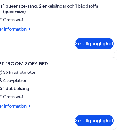
ägenhet
1 queensize-säng, 2 enkelsängar och 1 bäddsoffa
(queensize)
Gratis wi-fi
ovrum
er
r information
formation
m
Se tillgänglighet
genhet
ppna
Rum
12
vrum
PT 1ROOM SOFA BED
la
35 kvadratmeter
oton
4 sovplatser
ör
PT
1 dubbelsäng
ROOM
Gratis wi-fi
OFA
er
r information
ED
formation
m
Se tillgänglighet
T
ROOM
OFA
ED