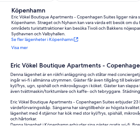
Köpenhamn
Eric Vökel Boutique Apartments - Copenhagen Suites ligger nära s
Köpenhamn. Strøget och Nyhavn kan vara värda ett besök om du 
områdets turistattraktioner kan besöka Tivoli och Bakkens nöjespa
Sydhavnen och Valbyhallen.
Se fler lägenheter i Köpenhamn
Visa mer
Eric Vökel Boutique Apartments - Copenhage
Denna lägenhet är en rökfri anläggning och ståtar med concierget
ingår wi-fi i allmänna utrymmen. Gäster får även tillgång till bekvä
kyl/frys, ugn, spishäll och mikrovågsugn i köket. Gäster kan slapp
även tvättmaskin/torktumlare och kaffe- och tebryggare. Städning ä
Eric Vökel Boutique Apartments - Copenhagen Suites erbjuder 23 
värdeförvaringsskåp. Sängarna har sängtillbehör av högsta kvalit
lägenhet med 4 stjärnor har kök med stor kyl/frys, spishäll, mik
och hårtorkar.
Denna lägenhet i Köpenhamn erbjuder sina gäster gratis wi-fi. Boend
(restriktioner kan förekomma). Dessutom har rummen kaffe- och te
vecka.