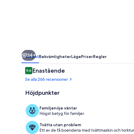
-
Copenhagen
Suites
34+
Översikt
Bekvämligheter
Läge
Priser
Regler
Recensioner
Enastående
9,6
9,6 av 10,
Se alla 266 recensioner
Höjdpunkter
Entréinterör
Familjenöje väntar
Högst betyg för familjer.
Tvätta utan problem
Ett av de få boendena med tvättmaskin och torktum