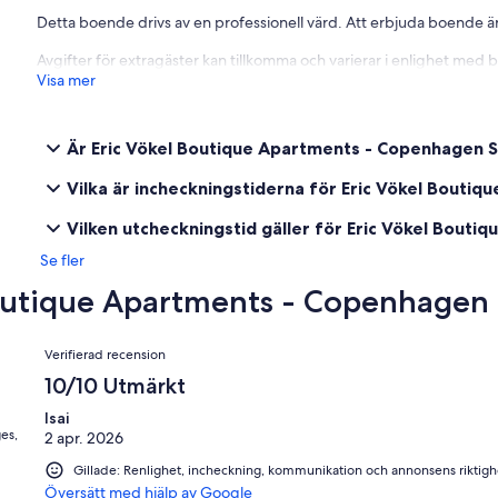
Detta boende drivs av en professionell värd. Att erbjuda boende är
Avgifter för extragäster kan tillkomma och varierar i enlighet med 
Visa mer
Är Eric Vökel Boutique Apartments - Copenhagen S
Vilka är incheckningstiderna för Eric Vökel Bouti
Vilken utcheckningstid gäller för Eric Vökel Bout
Se fler
Boutique Apartments - Copenhagen 
Recensioner
Verifierad recension
10/10 Utmärkt
Isai
es,
2 apr. 2026
Gillade: Renlighet, incheckning, kommunikation och annonsens riktigh
Översätt med hjälp av Google