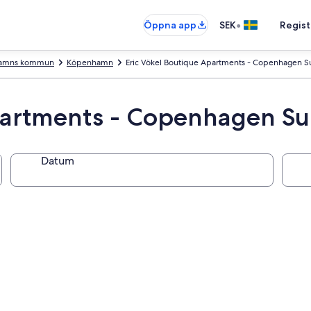
•
Öppna app
SEK
Regist
amns kommun
Köpenhamn
Eric Vökel Boutique Apartments - Copenhagen Su
partments - Copenhagen Su
Datum