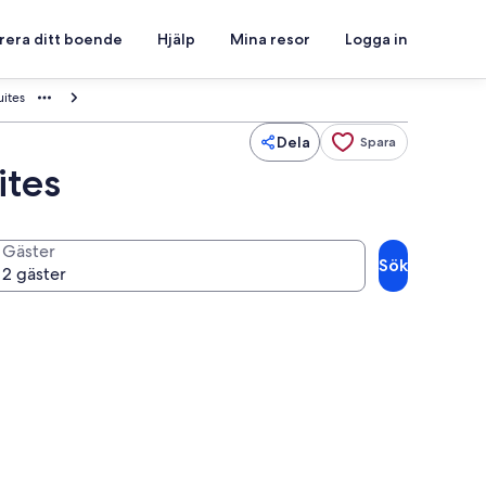
rera ditt boende
Hjälp
Mina resor
Logga in
ites
Dela
Spara
ites
Gäster
Sök