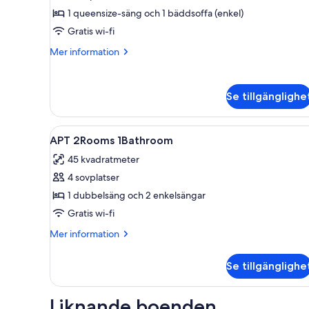
Lägenhet
1 queensize-säng och 1 bäddsoffa (enkel)
Standard
Gratis wi-fi
-
Mer
Mer information
1
information
sovrum
om
Lägenhet
Se tillgänglighe
Standard
-
1
Öppna
Rum
7
sovrum
APT 2Rooms 1Bathroom
alla
45 kvadratmeter
foton
4 sovplatser
för
APT
1 dubbelsäng och 2 enkelsängar
2Rooms
Gratis wi-fi
1Bathroom
Mer
Mer information
information
om
Se tillgänglighe
APT
2Rooms
1Bathroom
Liknande boenden