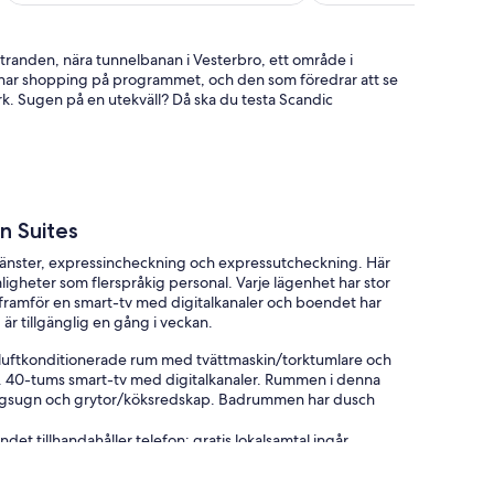
tranden, nära tunnelbanan i Vesterbro, ett område i
har shopping på programmet, och den som föredrar att se
rk. Sugen på en utekväll? Då ska du testa Scandic
n Suites
jänster, expressincheckning och expressutcheckning. Här
mligheter som flerspråkig personal. Varje lägenhet har stor
a framför en smart-tv med digitalkanaler och boendet har
r tillgänglig en gång i veckan.
luftkonditionerade rum med tvättmaskin/torktumlare och
et. 40-tums smart-tv med digitalkanaler. Rummen i denna
rovågsugn och grytor/köksredskap. Badrummen har dusch
et tillhandahåller telefon; gratis lokalsamtal ingår
bryggare och strykjärn/strykbräda. Städning sker varje