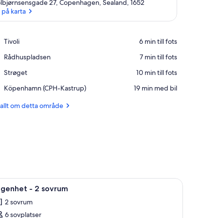
lbjørnsensgade 27, Copenhagen, Sealand, 1652
 på karta
Se på karta
Place,
Tivoli
‪6 min till fots‬
Tivoli
Place,
Rådhuspladsen
‪7 min till fots‬
Rådhuspladsen
Place,
Strøget
‪10 min till fots‬
Strøget
Airport,
Köpenhamn (CPH-Kastrup)
‪19 min med bil‬
Köpenhamn
(CPH-
 allt om detta område
Kastrup)
en säng med vita sängkläder och en väggmålning som föreställer en berg- och
 soffa, ett matbord och en väggmålning som föreställer en klassisk bil.
ppna
Ett modernt hotellrum med ett litet kök, en so
8
ägenhet - 2 sovrum
la
2 sovrum
oton
6 sovplatser
ör