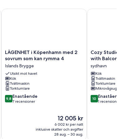
LÄGENHET i Köpenhamn med 2 sovrum som kan rymma 4
Cozy Studio Apartment 
LÄGENHET
Cozy
LÄGENHET i Köpenhamn med 2
Cozy Studio Apartme
i
Studio
sovrum som kan rymma 4
with Balcony
Köpenhamn
Apartment
Islands Brygge
sydhavn
med
for
2
Utsikt mot havet
2
Kök
Kök
Tvättmaskin
sovrum
with
Tvättmaskin
Torktumlare
som
Balcony
Torktumlare
Mikrovågsugn
kan
sydhavn
9.8
10.0
rymma
Enastående
Enastående
9,8
10
av
av
4
7 recensioner
1 recension
10,
10,
Islands
Enastående,
Enastående,
Brygge
Priset
12 005 kr
7 recensioner
1 recension
är
6 002 kr per natt
12 005 kr
inklusive skatter och avgifter
28 aug. – 30 aug.