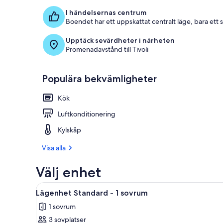
I händelsernas centrum
Boendet har ett uppskattat centralt läge, bara ett
Upptäck sevärdheter i närheten
Promenadavstånd till Tivoli
Populära bekvämligheter
Kök
Luftkonditionering
Kylskåp
Visa alla
Välj enhet
Öppna
Ett modernt hotellrum med en g
7
Lägenhet Standard - 1 sovrum
alla
1 sovrum
foton
3 sovplatser
för