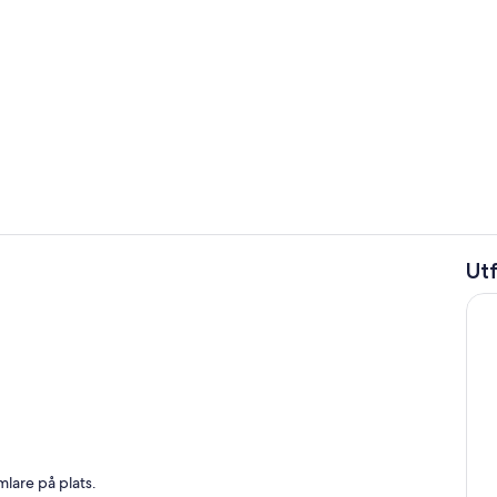
Boendets in
Ut
Vardagsrum
lare på plats.