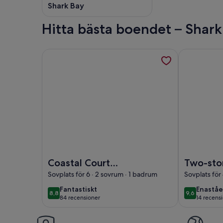
Shark Bay
Hitta bästa boendet – Shark
Mer information om Coastal Court Denham öppnas i
Mer informa
Foto av Coastal Court Denham
Foto av Two
Coastal Court
Two-sto
Denham
With Br
Sovplats för 6 · 2 sovrum · 1 badrum
Sovplats för
Views of
fantastiskt
enastå
Fantastiskt
Enastå
8,8
9,6
8,8 av 10
9,6 av 10
Heritag
84 recensioner
14 recens
(84 recensioner)
(14 rec