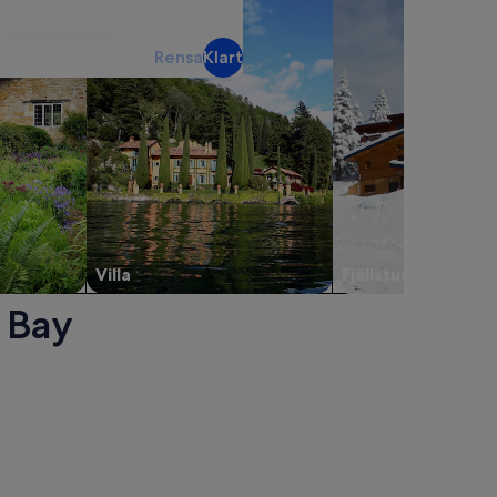
Rensa
Klart
Villa
Fjällstuga
 Bay