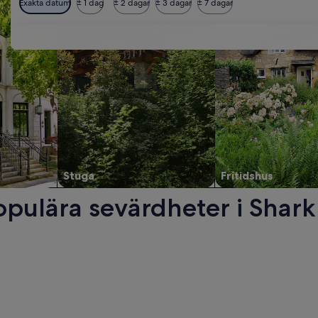
Exakta datum
± 1 dag
± 2 dagar
± 3 dagar
± 7 dagar
Stuga
Fritidshus
opulära sevärdheter i Shark
önster.