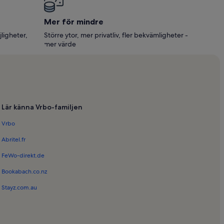
Mer för mindre
jligheter,
Större ytor, mer privatliv, fler bekvämligheter -
mer värde
Lär känna Vrbo-familjen
Vrbo
Abritel.fr
FeWo-direkt.de
Bookabach.co.nz
Stayz.com.au