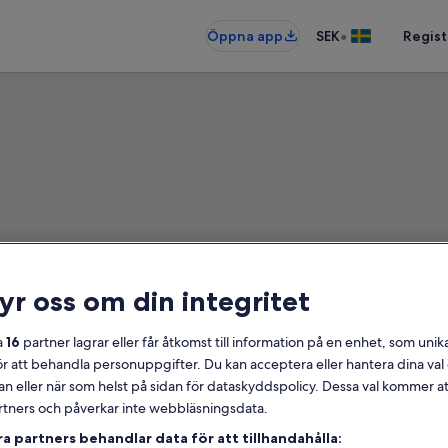
•
Öppna app
SEK
Regist
ryr oss om din integritet
mesterboenden nära Shark 
bostäder – ange dina datum för att 
a
16
partner lagrar eller får åtkomst till information på en enhet, som unika
ör att behandla personuppgifter. Du kan acceptera eller hantera dina va
an eller när som helst på sidan för dataskyddspolicy. Dessa val kommer at
Datum
partners och påverkar inte webbläsningsdata.
ra partners behandlar data för att tillhandahålla: