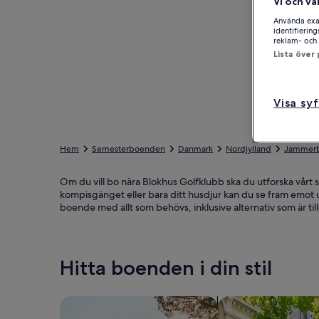
Vi och vå
Använda exak
identifierin
reklam- och 
Lista över
Visa sy
Hem
Semesterboenden
Danmark
Nordjylland
Jammer
Om du vill bo nära Blokhus Golfklubb ska du utforska vårt
kompisgänget eller bara ditt husdjur kan du se fram emot 
boende med allt som behövs, inklusive alternativ som är til
Hitta boenden i din stil
Sök bland hus
Sök bland lägenhet