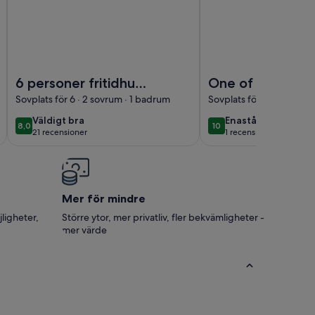
s with sauna
Foto av 6 personer fritidhus i Blokhus
Foto av One of Denmar
6 personer fritidhus
One of Denmark
i Blokhus
Most Famous
Sovplats för 6 · 2 sovrum · 1 badrum
Sovplats för 8 · 4 sovru
Architect Spa
väldigt
enastående
Väldigt bra
Enastående
8,0
10
8,0 av 10
10 av 10
Houses, First Be
21 recensioner
1 recension
bra
(21 recensioner)
(1 recension)
Line
Mer för mindre
jligheter,
Större ytor, mer privatliv, fler bekvämligheter -
mer värde