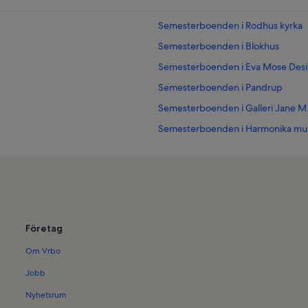
Semesterboenden i Rodhus kyrka
Semesterboenden i Blokhus
Semesterboenden i Eva Mose Des
Semesterboenden i Pandrup
Semesterboenden i Galleri Jane M
Semesterboenden i Harmonika mu
Semesterboenden i Rødhus
Semesterboenden i Blokhus stran
Semesterboenden med pool i närh
merland
Företag
Om Vrbo
Jobb
Nyhetsrum