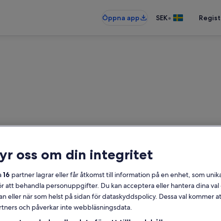
•
Öppna app
SEK
Regist
terboenden nära Blokhus Gol
ryr oss om din integritet
erbostäder – ange dina datum för at
a
16
partner lagrar eller får åtkomst till information på en enhet, som unika
ör att behandla personuppgifter. Du kan acceptera eller hantera dina va
Datum
an eller när som helst på sidan för dataskyddspolicy. Dessa val kommer at
partners och påverkar inte webbläsningsdata.