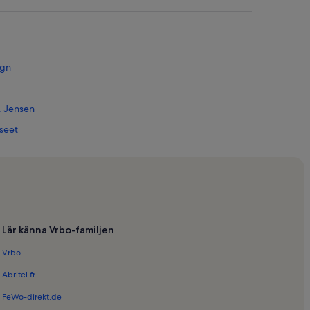
ign
. Jensen
seet
d
eten av Fårup Sommerland
Lär känna Vrbo-familjen
Vrbo
Abritel.fr
FeWo-direkt.de