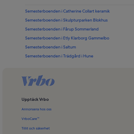
Semesterboenden i Catherine Collart keramik
Semesterboenden i Skulpturparken Blokhus
Semesterboenden i Fårup Sommerland
Semesterboenden i Etly Klarborg Gammelbo
Semesterboenden i Saltum
Semesterboenden i Trädgård i Hune
Semesterboenden i Rødhus strand
Semesterboenden i Bindestuen
Fritidshus i Blokhus
Familjevänliga semesterboenden i närheten av Fårup Som
Upptäck Vrbo
Annonsera hos oss
VrboCare™
Tillit och säkerhet