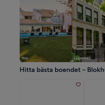
Hus
Lägenhet
Hitta bästa boendet – Blok
Mer information om Husdjursvänligt hus med 3 sovr
Mer informat