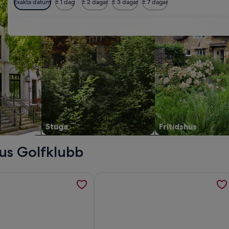
Exakta datum
± 1 dag
± 2 dagar
± 3 dagar
± 7 dagar
Stuga
Fritidshus
hus Golfklubb
um i. öppnas i en ny flik.
ion om 2 sovrum trevlig bostad i Fjerritslev öppnas i en ny fli
Mer information om Pet friendly home