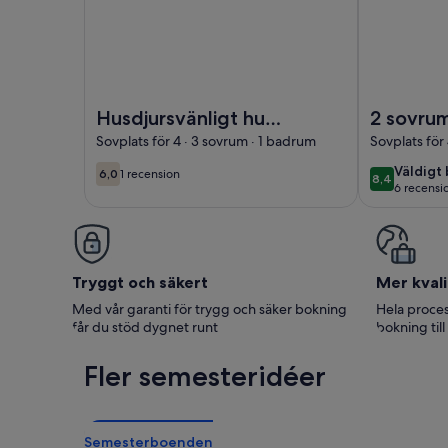
Foto av Husdjursvänligt hus med 3 sovrum i.
Foto av 2 sov
Husdjursvänligt hus
2 sovrum
med 3 sovrum i.
bostad i 
Sovplats för 4 · 3 sovrum · 1 badrum
Sovplats för
väldigt
Väldigt 
6,0
1 recension
8,4
6,0 av 10
(1 recension)
8,4 av 10
6 recensi
bra
(6 rece
Tryggt och säkert
Mer kvali
Med vår garanti för trygg och säker bokning
Hela proces
får du stöd dygnet runt
bokning till
Fler semesteridéer
Semesterboenden