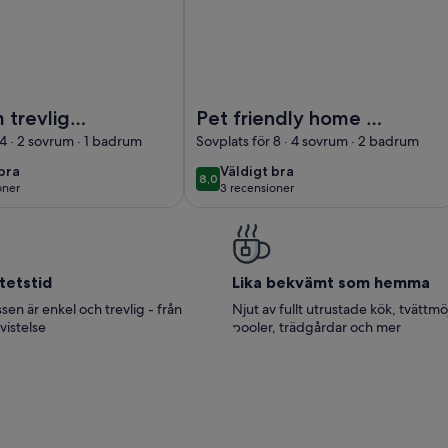
rum trevlig bostad i Fjerritslev
Foto av Pet friendly home in Blokhu
 trevlig
Pet friendly home in
Fjerritslev
Blokhus with sauna
 4 · 2 sovrum · 1 badrum
Sovplats för 8 · 4 sovrum · 2 badrum
väldigt
bra
Väldigt bra
8,0
8,0 av 10
oner
3 recensioner
bra
nsioner)
(3 recensioner)
tetstid
Lika bekvämt som hemma
sen är enkel och trevlig - från
Njut av fullt utrustade kök, tvättmö
 vistelse
pooler, trädgårdar och mer