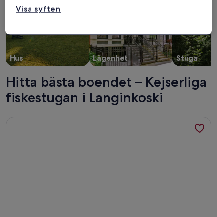
Visa syften
Hus
Lägenhet
Stuga
Hitta bästa boendet – Kejserliga
fiskestugan i Langinkoski
Mer information om Modern condo close to all the amenitie