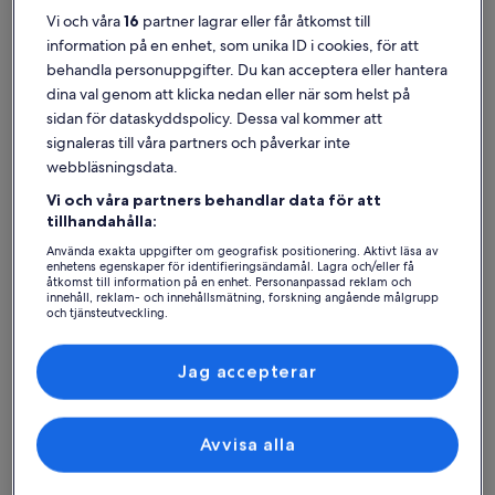
Vi och våra
16
partner lagrar eller får åtkomst till
information på en enhet, som unika ID i cookies, för att
behandla personuppgifter. Du kan acceptera eller hantera
dina val genom att klicka nedan eller när som helst på
Kotka
Semesterboenden nära Kejserliga fiskestugan i Langinkoski
sidan för dataskyddspolicy. Dessa val kommer att
signaleras till våra partners och påverkar inte
Boka ett privat semesterboende nära Kejserliga fiskestugan i
webbläsningsdata.
Langinkoski. Semesterboenden kan erbjuda de bästa tänkbara
Vi och våra partners behandlar data för att
bekvämligheterna för dig och din familj eller ditt husdjur, såsom en
tillhandahålla:
bubbelpool och en tvättmaskin med torktumlare. Vad du än längtar
efter kan du lägga vantarna på ett boende som uppfyller allas
Använda exakta uppgifter om geografisk positionering. Aktivt läsa av
önskemål, inklusive rökfria eller tillgänglighetsanpassade alternativ.
enhetens egenskaper för identifieringsändamål. Lagra och/eller få
åtkomst till information på en enhet. Personanpassad reklam och
innehåll, reklam- och innehållsmätning, forskning angående målgrupp
och tjänsteutveckling.
Lista över partner (leverantörer)
Hitta boenden i din stil
Jag accepterar
Sök bland hus
Sök bland lägenheter
sök efter st
Avvisa alla