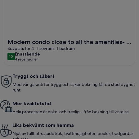
Mer information om Modern condo close to all the amenitie
Modern condo close to all the amenities- 5
min walk to the Marina
Sovplats för 4 · 1 sovrum · 1 badrum
enastående
Enastående
10
10 av 10
4 recensioner
(4 recensioner)
Tryggt och säkert
Med vår garanti för trygg och säker bokning får du stöd dygnet
runt
Mer kvalitetstid
Hela processen är enkel och trevlig - från bokning till vistelse
Lika bekvämt som hemma
Njut av fullt utrustade kök, tvättmöjligheter, pooler, trädgårdar