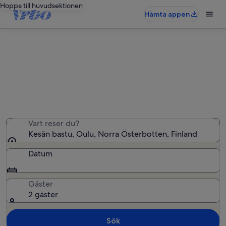
Hoppa till huvudsektionen
Hämta appen
Semesterboenden nära Kesän
bastu
Vi hittade 32 semesterbostäder – ange dina datum för
att se vilka som är lediga
Vart reser du?
Kesän bastu, Oulu, Norra Österbotten, Finland
Datum
Gäster
2 gäster
Sök