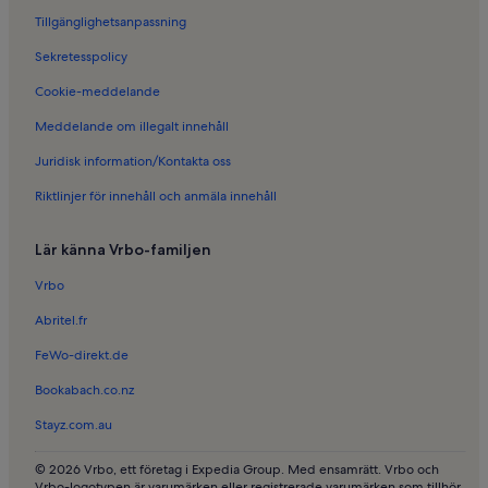
Tillgänglighetsanpassning
Sekretesspolicy
Cookie-meddelande
Meddelande om illegalt innehåll
Juridisk information/Kontakta oss
Riktlinjer för innehåll och anmäla innehåll
Lär känna Vrbo-familjen
Vrbo
Abritel.fr
FeWo-direkt.de
Bookabach.co.nz
Stayz.com.au
© 2026 Vrbo, ett företag i Expedia Group. Med ensamrätt. Vrbo och
Vrbo-logotypen är varumärken eller registrerade varumärken som tillhör