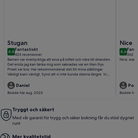
Mer information om Nallikari Seaside Cottages
Mer info
Stugan
Nice a
fantastiskt
fanta
Fantastiskt
Fanta
8,8
8,6
8,8 av 10
8,6 av 1
423 recensioner
362 re
(423 recensioner)
(362
Barnen var överlyckliga att sova på loftet och nära till stranden.
Nice, easy
Det enda jag kan tänka mig som saknades var en liten frys.
Priset var bra. Har rekommenderat det till mina släktingar.
Väldigt barn vänligt. Synd att vi inte kunde stanna längre. Vi
kommer fler gånger dit.
Daniel
Pon
Bodde här aug. 2023
Bodde här 
Tryggt och säkert
Med vår garanti för trygg och säker bokning får du stöd dygnet
runt
Mer kvalitetstid