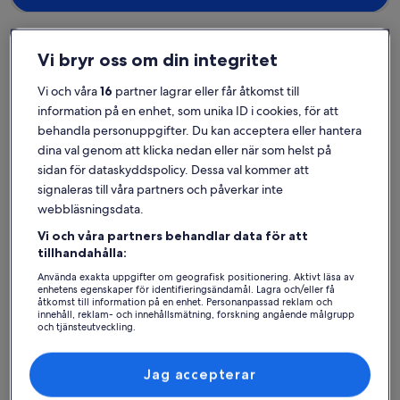
Vi bryr oss om din integritet
Oulu
Semesterboenden nära Kesän bastu
Vi och våra
16
partner lagrar eller får åtkomst till
information på en enhet, som unika ID i cookies, för att
behandla personuppgifter. Du kan acceptera eller hantera
Utforska vårt utbud av semesterboenden inom nära räckhåll från
Kesän bastu som erbjuder en perfekt bas för din resa. Vare sig du
dina val genom att klicka nedan eller när som helst på
hade tänkt resa med släkten, kompisgänget eller ditt husdjur kan
sidan för dataskyddspolicy. Dessa val kommer att
våra semesterboenden erbjuda alla bekvämligheter som krävs för
signaleras till våra partners och påverkar inte
att du ska kunna ta det lugnt med dem du gillar allra mest, som
webbläsningsdata.
kabel-tv och en tvättmaskin med torktumlare. Du kommer nog
kunna hitta ett boende som uppfyller allas krav, inklusive rökfria eller
Vi och våra partners behandlar data för att
tillgänglighetsanpassade alternativ.
tillhandahålla:
Använda exakta uppgifter om geografisk positionering. Aktivt läsa av
enhetens egenskaper för identifieringsändamål. Lagra och/eller få
åtkomst till information på en enhet. Personanpassad reklam och
Hitta boenden i din stil
innehåll, reklam- och innehållsmätning, forskning angående målgrupp
och tjänsteutveckling.
Lista över partner (leverantörer)
Sök bland hus
Sök bland lägenheter
sök efter st
Jag accepterar