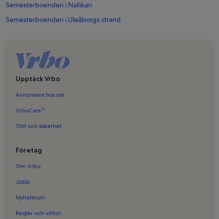
Semesterboenden i Nallikari
Semesterboenden i Uleåborgs strand
Semesterboenden i Uleåborgs universitet
Semesterboenden i Salutorget i Uleåborg
Semesterboenden i Kempele
Semesterboenden i Rajahaudan badplats
Upptäck Vrbo
Semesterboenden i Haukipudas
Annonsera hos oss
Semesterboenden i Norra Österbotten
VrboCare™
Semesterboenden i Uleåborg
Tillit och säkerhet
Semesterboenden i Emännäntiens strand
Företag
Om Vrbo
Jobb
Nyhetsrum
Regler och villkor