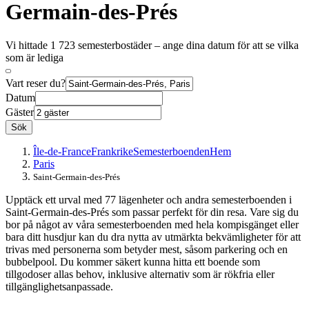
Germain-des-Prés
Vi hittade 1 723 semesterbostäder – ange dina datum för att se vilka
som är lediga
Vart reser du?
Datum
Gäster
Sök
Île-de-France
Frankrike
Semesterboenden
Hem
Paris
Saint-Germain-des-Prés
Upptäck ett urval med 77 lägenheter och andra semesterboenden i
Saint-Germain-des-Prés som passar perfekt för din resa. Vare sig du
bor på något av våra semesterboenden med hela kompisgänget eller
bara ditt husdjur kan du dra nytta av utmärkta bekvämligheter för att
trivas med personerna som betyder mest, såsom parkering och en
bubbelpool. Du kommer säkert kunna hitta ett boende som
tillgodoser allas behov, inklusive alternativ som är rökfria eller
tillgänglighetsanpassade.