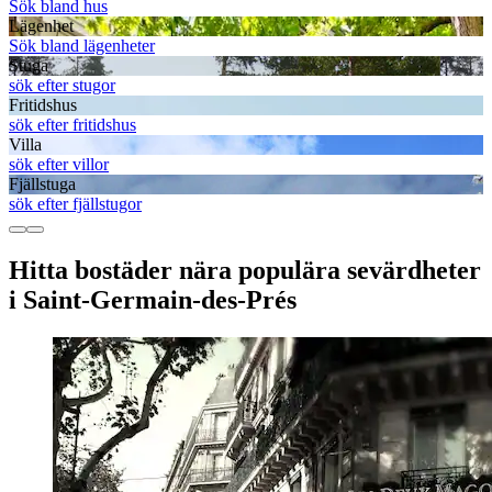
Sök bland hus
Lägenhet
Sök bland lägenheter
Stuga
sök efter stugor
Fritidshus
sök efter fritidshus
Villa
sök efter villor
Fjällstuga
sök efter fjällstugor
Hitta bostäder nära populära sevärdheter
i Saint-Germain-des-Prés