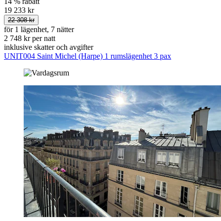
14 % rabatt
19 233 kr
22 308 kr
för 1 lägenhet, 7 nätter
2 748 kr per natt
inklusive skatter och avgifter
UNIT004 Saint Michel (Harpe) 1 rumslägenhet 3 pax