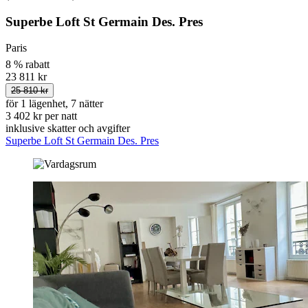
Superbe Loft St Germain Des. Pres
Paris
8 % rabatt
23 811 kr
25 810 kr
för 1 lägenhet, 7 nätter
3 402 kr per natt
inklusive skatter och avgifter
Superbe Loft St Germain Des. Pres