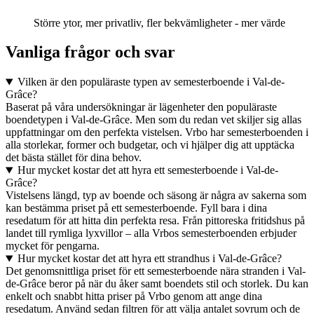
Större ytor, mer privatliv, fler bekvämligheter - mer värde
Vanliga frågor och svar
Vilken är den populäraste typen av semesterboende i Val-de-
Grâce?
Baserat på våra undersökningar är lägenheter den populäraste
boendetypen i Val-de-Grâce. Men som du redan vet skiljer sig allas
uppfattningar om den perfekta vistelsen. Vrbo har semesterboenden i
alla storlekar, former och budgetar, och vi hjälper dig att upptäcka
det bästa stället för dina behov.
Hur mycket kostar det att hyra ett semesterboende i Val-de-
Grâce?
Vistelsens längd, typ av boende och säsong är några av sakerna som
kan bestämma priset på ett semesterboende. Fyll bara i dina
resedatum för att hitta din perfekta resa. Från pittoreska fritidshus på
landet till rymliga lyxvillor – alla Vrbos semesterboenden erbjuder
mycket för pengarna.
Hur mycket kostar det att hyra ett strandhus i Val-de-Grâce?
Det genomsnittliga priset för ett semesterboende nära stranden i Val-
de-Grâce beror på när du åker samt boendets stil och storlek. Du kan
enkelt och snabbt hitta priser på Vrbo genom att ange dina
resedatum. Använd sedan filtren för att välja antalet sovrum och de