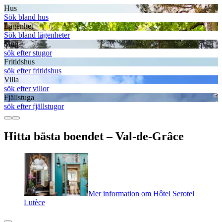
Hus
Sök bland hus
Lägenhet
Sök bland lägenheter
Stuga
sök efter stugor
Fritidshus
sök efter fritidshus
Villa
sök efter villor
Fjällstuga
sök efter fjällstugor
Hitta bästa boendet – Val-de-Grâce
Mer information om Hôtel Serotel
Lutèce