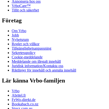
Annonsera hos oss
VrboCare™
Tillit och säkerhet
Företag
Om Vrbo
Jobb
Nyhetsrum
Regler och villkor
Tillgänglighetsanpassning
Sekretesspolicy
Cookie-meddelande
Meddelande om illegalt innehåll
Juridisk information/Kontakta oss
Riktlinjer för innehåll och anmäla innehåll
Lär känna Vrbo-familjen
Vrbo
Abritel.fr
FeWo-direkt.de
Bookabach.co.nz
Stayz.com.au