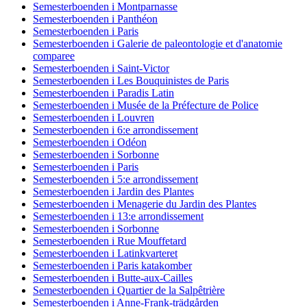
Semesterboenden i Montparnasse
Semesterboenden i Panthéon
Semesterboenden i Paris
Semesterboenden i Galerie de paleontologie et d'anatomie
comparee
Semesterboenden i Saint-Victor
Semesterboenden i Les Bouquinistes de Paris
Semesterboenden i Paradis Latin
Semesterboenden i Musée de la Préfecture de Police
Semesterboenden i Louvren
Semesterboenden i 6:e arrondissement
Semesterboenden i Odéon
Semesterboenden i Sorbonne
Semesterboenden i Paris
Semesterboenden i 5:e arrondissement
Semesterboenden i Jardin des Plantes
Semesterboenden i Menagerie du Jardin des Plantes
Semesterboenden i 13:e arrondissement
Semesterboenden i Sorbonne
Semesterboenden i Rue Mouffetard
Semesterboenden i Latinkvarteret
Semesterboenden i Paris katakomber
Semesterboenden i Butte-aux-Cailles
Semesterboenden i Quartier de la Salpêtrière
Semesterboenden i Anne-Frank-trädgården