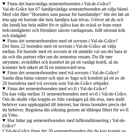
Finns det barnvänliga semesterboenden i Val-de-Grâce?
Val-de-Grâce har 67 familjevänliga semesterboenden att välja bland.
Med vårt filter "Boenden som passar för barnfamiljer" blir det lätt att
leta upp ett boende där hela familjen kan trivas. Utöver att du och
din familj har hela stället för er själva kan du också se fram emot
bekvämligheter och förmåner såsom vardagsrum, fullt utrustat kök
och trädgård.
Finns det semesterboenden med ett sovrum i Val-de-Grâce?
Det finns 22 boenden med ett sovrum i Val-de-Grâce att välja
mellan. Ett boende med ett sovrum är ett utmärkt val om det bara är
du och din partner eller om du semestrar ensam. Du får mer
utrymme, avskildhet och komfort än på ett vanligt hotell, så du
kommer helt säkert att få en minnesvärd resa.
Finns det semesterboenden med två sovrum i Val-de-Grâce?
Samla dina bästa vänner och njut av lugn och komfort på ett av de
20 boendena med två sovrum som Val-de-Grâce erbjuder.
Finns det semesterboenden med wi-fi i Val-de-Grâce?
Du kan välja mellan 31 semesterboenden med wi-fi i Val-de-Grâce.
Om du skulle vilja koppla av från vardagen på din resa, men ändå
behöver vara uppkopplad till internet, har dessa boenden precis det
du behöver. Begränsa din sökning genom att tillämpa filtret för wi-fi
på Vrbo.
Hur hittar jag semesterboenden med luftkonditionering i Val-de-
Grâce?
I Val-de-Grâce finns det 20 semesterboenden där du kan koppla av