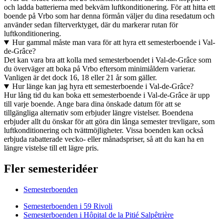
och ladda batterierna med bekväm luftkonditionering. För att hitta ett
boende på Vrbo som har denna förmån väljer du dina resedatum och
använder sedan filterverktyget, där du markerar rutan för
luftkonditionering.
Hur gammal måste man vara för att hyra ett semesterboende i Val-
de-Grâce?
Det kan vara bra att kolla med semesterboendet i Val-de-Grâce som
du överväger att boka på Vrbo eftersom minimiåldern varierar.
Vanligen är det dock 16, 18 eller 21 år som gäller.
Hur länge kan jag hyra ett semesterboende i Val-de-Grâce?
Hur lång tid du kan boka ett semesterboende i Val-de-Grâce är upp
till varje boende. Ange bara dina önskade datum för att se
tillgängliga alternativ som erbjuder längre vistelser. Boendena
erbjuder allt du önskar för att göra din långa semester trevligare, som
luftkonditionering och tvättmöjligheter. Vissa boenden kan också
erbjuda rabatterade vecko- eller månadspriser, så att du kan ha en
längre vistelse till ett lägre pris.
Fler semesteridéer
Semesterboenden
Semesterboenden i 59 Rivoli
Semesterboenden i Hôpital de la Pitié Salpêtrière