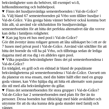
bekvämligheter som du behöver, till exempel wi-fi,
luftkonditionering och bubbelpool.
Finns det husdjursvänliga semesterboenden i Val-de-Grâce?
Ja. Välj bland 67 semesterboenden på Vrbo som tillåter husdjur i
Val-de-Grâce. Våra gosiga bästa vänner behöver också komma bort
från allt, så använd vår sökfunktion för husdjursvänliga
semesterboenden för att hitta det perfekta alternativet där din vovve
kan delta i familjens roligheter.
Kan jag hyra ett hus med pool i Val-de-Grâce?
Gör ditt äventyr ännu roligare genom att låta sällskapet bo i ett av de
7 husen med privat pool i Val-de-Grâce. Använd vårt sökfilter för att
hitta det boende du vill ha på Vrbo, och tillbringa sedan de lediga
dagarna med att roa dig i en alldeles egen pool.
Vilka populära bekvämligheter finns det på semesterboendena i
Val-de-Grâce?
En trädgård, en grill och en eldstad är bland de populäraste
bekvämligheterna på semesterboendena i Val-de-Grâce. Oavsett om
du planerar en resa ensam, med din bättre hälft eller med en grupp
goda vänner, kan Vrbo hjälpa dig att hitta ett alternativ som passar
din stil med alla bekvämligheter du gillar.
Finns det semesterboenden för stora grupper i Val-de-Grâce?
Val-de-Grâce har 2 semesterboenden med plats för fler än tio
personer. Dessa boenden har tillräckligt med både avskildhet och
utrymme för att du ska kunna dela goda stunder med familj och
vänner.