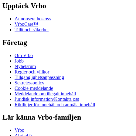
Upptäck Vrbo
Annonsera hos oss
VrboCare™
Tillit och säkerhet
Företag
Om Vrbo
Jobb
Nyhetsrum
Regler och villkor
Tillgänglighetsanpassning
Sekretesspolicy
Cookie-meddelande
Meddelande om illegalt innehåll
Juridisk information/Kontakta oss
Riktlinjer för innehåll och anmäla innehåll
Lär känna Vrbo-familjen
Vrbo
Abritel.fr