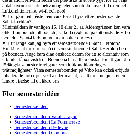
destination. Använd sedan det praktiska filterverktyget för att välja
antal sovrum och de bekvämligheter som du behöver, till exempel
luftkonditionering, wi-fi och pool.
Hur gammal måste man vara för att hyra ett semesterboende i
Saint-Herblon?
Minimiåldern är vanligen 16, 18 eller 21 år. Åldersgränsen kan vara
olika från boende till boende, så kolla reglerna på ditt önskade Vrbo-
boende i Saint-Herblon innan du bokar din resa.
Hur länge kan jag hyra ett semesterboende i Saint-Herblon?
Hur lång tid du kan bo på ett semesterboende i Saint-Herblon beror
på boendet. Ange bara dina önskade datum för att se alternativ som
erbjuder långa vistelser. Boendena har allt du önskar för att göra din
förlängda semester trevligare, som luftkonditionering och
tvättmöjligheter. Vissa semesterboenden på Vrbo kan också erbjuda
rabatterade priser per vecka eller månad, så att du kan njuta av en
längre vistelse till ett lägre pris.
Fler semesteridéer
Semesterboenden
Semesterboenden i Val-du-Layon
Semesterboenden i La Pommeraye
Semesterboenden i Bellevue
Semesterboenden i Combree