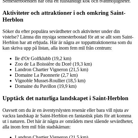
Semesterboenden har ofta ett fullständigt kök och tvättmöjligheter.
Aktiviteter och attraktioner i och omkring Saint-
Herblon
Söker du efter populära sevärdheter och aktiviteter under din
vistelse? Lämna din mysiga semesterbostad för att se allt som Saint-
Herblon har att erbjuda. Här är några av toppattraktionerna som du
kan skriva upp på listan, alla inom fem mil från centrum:
Ile d'Or Golfklubb (19,2 km)
Zoo de La Boissière du Doré (19,3 km)
Landron Chartier Vigneron (21,5 km)
Domaine La Paonnerie (2,7 km)
Vignoble Musset-Roullier (18,5 km)
Domaine du Pavillon (19,9 km)
Upptäck det naturliga landskapet i Saint-Herblon
Oavsett om du är en äventyrslysten resenär eller bara vill njuta av
vackra landskap är Saint-Herblon en fantastisk plats för att komma
ut i naturen. Det här är några av områdets mest slående sevärdheter,
alla inom fem mil från stadskärnan:
Landron Chartier Vigneron (21,5 km)