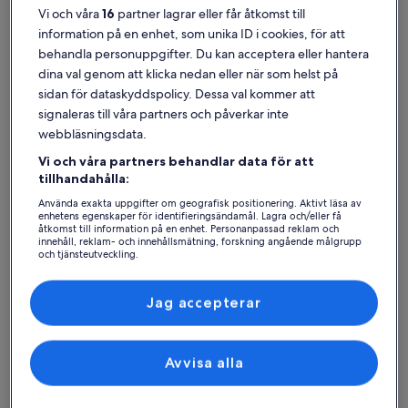
Vi och våra
16
partner lagrar eller får åtkomst till
information på en enhet, som unika ID i cookies, för att
behandla personuppgifter. Du kan acceptera eller hantera
dina val genom att klicka nedan eller när som helst på
St. Andrew
Semesterboenden nära Seven Sisters Falls
sidan för dataskyddspolicy. Dessa val kommer att
signaleras till våra partners och påverkar inte
webbläsningsdata.
Om du vill bo nära Seven Sisters Falls ska du kika på vårt utbud av
semesterboenden och välja ut ett som passar perfekt för din resa.
Vi och våra partners behandlar data för att
Vare sig du bor på ett semesterboende med barnen eller med dina
tillhandahålla:
vänner kan du räkna med bästa tänkbara bekvämligheter för att må
bra med personerna som betyder mest, som parkering och en
Använda exakta uppgifter om geografisk positionering. Aktivt läsa av
enhetens egenskaper för identifieringsändamål. Lagra och/eller få
eldstad. Du kommer säkert kunna hitta ett boende med allt som
åtkomst till information på en enhet. Personanpassad reklam och
behövs, inklusive tillgänglighetsanpassade eller rökfria alternativ.
innehåll, reklam- och innehållsmätning, forskning angående målgrupp
och tjänsteutveckling.
Lista över partner (leverantörer)
Jag accepterar
Hitta boenden i din stil
Sök bland hus
Sök bland lägenheter
sök efter st
Avvisa alla