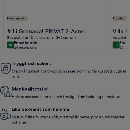
Premium-värd
Premium-vä
Mer information om # 1 i Grenada! PRIVAT 2-Acre Waterfront
Mer inform
# 1 i Grenada! PRIVAT 2-Acre
Villa 
Waterfront Retreat m / Tennisbana,
Sovplats för 10 · 5 sovrum · 3+ badrum
Living
Sovplats 
enastående
enas
Enastående
Enas
hushållning!
10
10
10 av 10
10 av 10
24 recensioner
96 rec
(24 recensioner)
(96 r
Tryggt och säkert
Med vår garanti för trygg och säker bokning får du stöd dygnet
runt
Mer kvalitetstid
Hela processen är enkel och trevlig - från bokning till vistelse
Lika bekvämt som hemma
Njut av fullt utrustade kök, tvättmöjligheter, pooler, trädgårdar
och mer