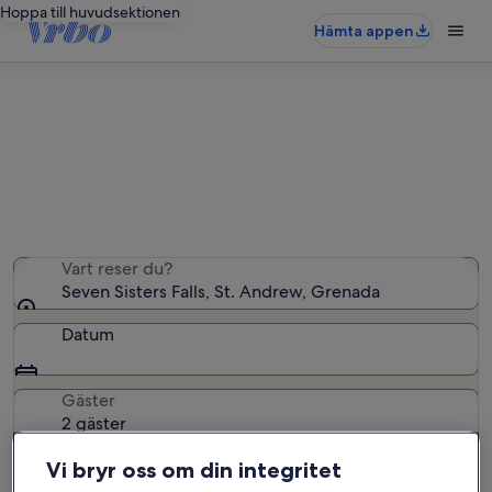
Hoppa till huvudsektionen
Hämta appen
Semesterboenden nära Seven
Sisters Falls
Vi hittade 367 semesterbostäder – ange dina datum för
att se vilka som är lediga
Vart reser du?
Seven Sisters Falls, St. Andrew, Grenada
Datum
Gäster
2 gäster
Vi bryr oss om din integritet
Sök