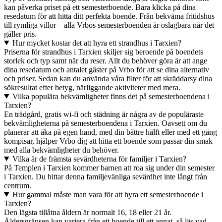
kan påverka priset på ett semesterboende. Bara klicka på dina
resedatum för att hitta ditt perfekta boende. Från bekväma fritidshus
till rymliga villor – alla Vrbos semesterboenden är oslagbara när det
gäller pris.
Hur mycket kostar det att hyra ett strandhus i Tarxien?
Priserna för strandhus i Tarxien skiljer sig beroende på boendets
storlek och typ samt när du reser. Allt du behöver göra är att ange
dina resedatum och antalet gäster på Vrbo för att se dina alternativ
och priser. Sedan kan du använda våra filter för att skräddarsy dina
sökresultat efter betyg, närliggande aktiviteter med mera.
Vilka populära bekvämligheter finns det på semesterboendena i
Tarxien?
En trädgård, gratis wi-fi och städning är några av de populäraste
bekvämligheterna på semesterboendena i Tarxien. Oavsett om du
planerar att åka på egen hand, med din bättre hälft eller med ett gäng
kompisar, hjälper Vrbo dig att hitta ett boende som passar din smak
med alla bekvämligheter du behöver.
Vilka är de främsta sevärdheterna för familjer i Tarxien?
På Templen i Tarxien kommer barnen att roa sig under din semester
i Tarxien. Du hittar denna familjevänliga sevärdhet inte långt från
centrum.
Hur gammal måste man vara för att hyra ett semesterboende i
Tarxien?
Den lägsta tillåtna åldern är normalt 16, 18 eller 21 år.
Åldersgränsen kan variera från ett boende till ett annat, så läs vad