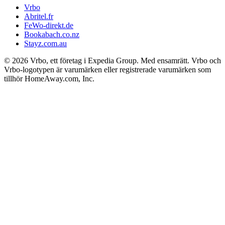
Vrbo
Abritel.fr
FeWo-direkt.de
Bookabach.co.nz
Stayz.com.au
© 2026 Vrbo, ett företag i Expedia Group. Med ensamrätt. Vrbo och
Vrbo-logotypen är varumärken eller registrerade varumärken som
tillhör HomeAway.com, Inc.