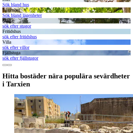
Sök bland hus
Lägenhet
Sök bland lägenheter
Stuga
sök efter stugor
Fritidshus
sök efter fritidshus
Villa
sök efter villor
Fjällstuga
sök efter fjällstugor
Hitta bostäder nära populära sevärdheter
i Tarxien