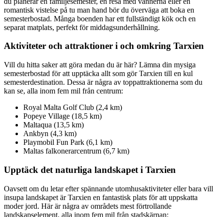
du planerar en familjesemester, en resa med vännerna eller en
romantisk vistelse på tu man hand bör du överväga att boka en
semesterbostad. Många boenden har ett fullständigt kök och en
separat matplats, perfekt för middagsunderhållning.
Aktiviteter och attraktioner i och omkring Tarxien
Vill du hitta saker att göra medan du är här? Lämna din mysiga
semesterbostad för att upptäcka allt som gör Tarxien till en kul
semesterdestination. Dessa är några av toppattraktionerna som du
kan se, alla inom fem mil från centrum:
Royal Malta Golf Club (2,4 km)
Popeye Village (18,5 km)
Maltaqua (13,5 km)
Ankbyn (4,3 km)
Playmobil Fun Park (6,1 km)
Maltas falkonerarcentrum (6,7 km)
Upptäck det naturliga landskapet i Tarxien
Oavsett om du letar efter spännande utomhusaktiviteter eller bara vill
insupa landskapet är Tarxien en fantastisk plats för att uppskatta
moder jord. Här är några av områdets mest förtrollande
landskapselement, alla inom fem mil från stadskärnan: