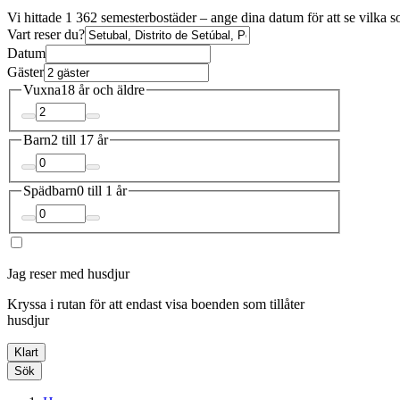
Vi hittade 1 362 semesterbostäder – ange dina datum för att se vilka s
Vart reser du?
Datum
Gäster
Vuxna
18 år och äldre
Barn
2 till 17 år
Spädbarn
0 till 1 år
Jag reser med husdjur
Kryssa i rutan för att endast visa boenden som tillåter
husdjur
Klart
Sök