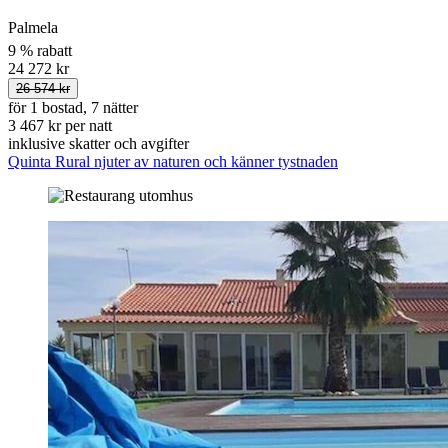
Palmela
9 % rabatt
24 272 kr
26 574 kr
för 1 bostad, 7 nätter
3 467 kr per natt
inklusive skatter och avgifter
Quinta Rural njuter av naturen och känner tystnaden