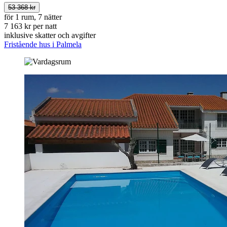
53 368 kr
för 1 rum, 7 nätter
7 163 kr per natt
inklusive skatter och avgifter
Fristående hus i Palmela