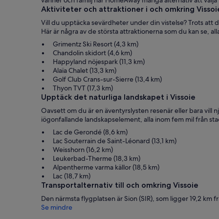
vänner och familj har HomeAway många alternativ att välja
Aktiviteter och attraktioner i och omkring Vissoi
Vill du upptäcka sevärdheter under din vistelse? Trots att 
Här är några av de största attraktionerna som du kan se, al
Grimentz Ski Resort (4,3 km)
Chandolin skidort (4,6 km)
Happyland nöjespark (11,3 km)
Alaïa Chalet (13,3 km)
Golf Club Crans-sur-Sierre (13,4 km)
Thyon TVT (17,3 km)
Upptäck det naturliga landskapet i Vissoie
Oavsett om du är en äventyrslysten resenär eller bara vill n
iögonfallande landskapselement, alla inom fem mil från st
Lac de Gerondé (8,6 km)
Lac Souterrain de Saint-Léonard (13,1 km)
Weisshorn (16,2 km)
Leukerbad-Therme (18,3 km)
Alpentherme varma källor (18,5 km)
Lac (18,7 km)
Transportalternativ till och omkring Vissoie
Den närmsta flygplatsen är Sion (SIR), som ligger 19,2 km f
Se mindre