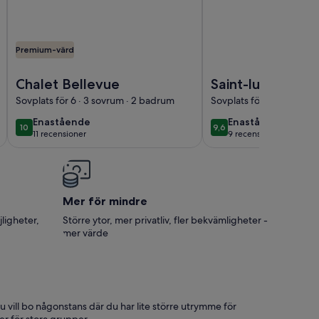
Premium-värd
tillgång från
 accueillir jusqu'à 10 personnes (un canapé-lit au salon) sit
Foto av Chalet Bellevue
Foto av Saint-luc. Cha
Chalet Bellevue
Saint-luc. Chale
Charme à 3 mn à
Sovplats för 6 · 3 sovrum · 2 badrum
Sovplats för 6 · 3 sovru
Pied du Funicula
enastående
enastående
Enastående
Enastående
10
9,6
10 av 10
9,6 av 10
et 7 mn de Légli
11 recensioner
9 recensioner
(11 recensioner)
(9 recensioner)
Mer för mindre
jligheter,
Större ytor, mer privatliv, fler bekvämligheter -
mer värde
vill bo någonstans där du har lite större utrymme för