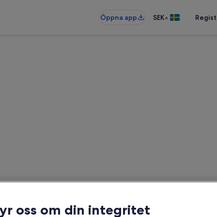
•
Öppna app
SEK
Regist
Semesterbostäder i Vissoie
erbostäder – ange dina datum för at
Datum
ryr oss om din integritet