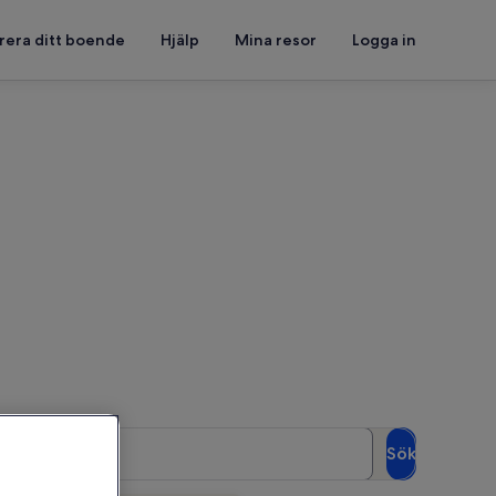
rera ditt boende
Hjälp
Mina resor
Logga in
t se vilka som är lediga
Gäster
Sök
2 gäster