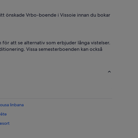
å ditt önskade Vrbo-boende i Vissoie innan du bokar
ör att se alternativ som erbjuder långa vistelser.
onditionering. Vissa semesterboenden kan också
ousa linbana
rête
esort