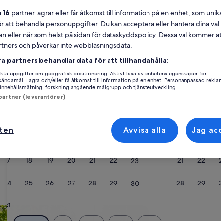
Kalender
a
16
partner lagrar eller får åtkomst till information på en enhet, som unika
ör att behandla personuppgifter. Du kan acceptera eller hantera dina va
dina
augusti 2026
an eller när som helst på sidan för dataskyddspolicy. Dessa val kommer at
nuvarande
månader
partners och påverkar inte webbläsningsdata.
är
Måndag
Tisdag
Onsdag
Torsdag
Fredag
Lördag
Söndag
Månda
T
Mån
Tis
Ons
Tors
Fre
Lör
Sön
Mån
Tis
ra partners behandlar data för att tillhandahålla:
August
ta uppgifter om geografisk positionering. Aktivt läsa av enhetens egenskaper för
2026
gsändamål. Lagra och/eller få åtkomst till information på en enhet. Personanpassad rekla
och
innehållsmätning, forskning angående målgrupp och tjänsteutveckling.
1
1
2
September
 partner (leverantörer)
ers
Vissoie
2026.
3
4
5
6
7
8
7
8
9
r perfekt för din resa. Oavsett om du bor på ett semesterboende med he
ften
Avvisa alla
Jag ac
r bäst, till exempel wi-fi och en bubbelpool. Vad du än drömmer om kan
10
11
12
13
14
15
14
15
16
ssade.
17
18
19
20
21
22
21
22
23
24
25
26
27
28
29
28
29
30
31
er
sök efter stugor
sök efter fritidshus