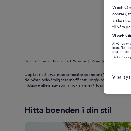
Vi och vår
cookies, f
klicka ned
till våra 
Vi och vå
Använda exak
identifierin
reklam- och 
Lista över
Hem
Semesterboenden
Schweiz
Valais
Sierre
Annivi
Upptäck ett urval med semesterboenden i Vissoie som passa
Visa sy
de bästa bekvämligheterna för att umgås med dem du gilla
inklusive alternativ som är rökfria eller tillgänglighetsanpa
Hitta boenden i din stil
Sök bland hus
Sök bland lägenhet