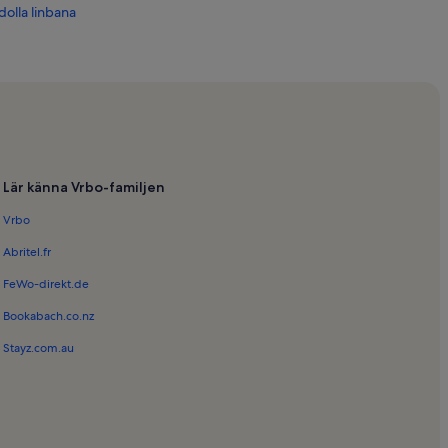
olla linbana
Lär känna Vrbo-familjen
Vrbo
Abritel.fr
FeWo-direkt.de
Bookabach.co.nz
Stayz.com.au