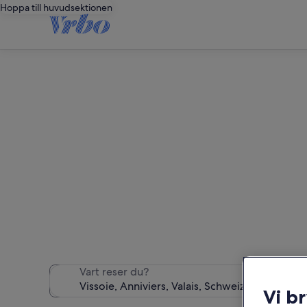
Hoppa till huvudsektionen
Vi hittade 1 130 semest
Vart reser du?
Vi b