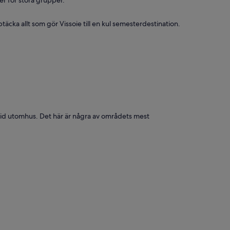
r för stora grupper.
äcka allt som gör Vissoie till en kul semesterdestination.
te tid utomhus. Det här är några av områdets mest