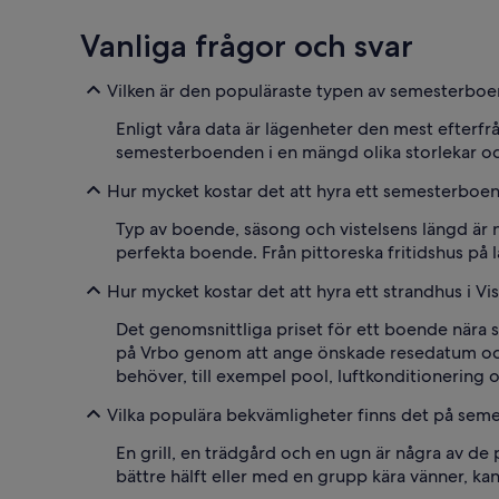
Vanliga frågor och svar
Vilken är den populäraste typen av semesterboen
Enligt våra data är lägenheter den mest efterf
semesterboenden i en mängd olika storlekar och f
Hur mycket kostar det att hyra ett semesterboen
Typ av boende, säsong och vistelsens längd är 
perfekta boende. Från pittoreska fritidshus på l
Hur mycket kostar det att hyra ett strandhus i Vi
Det genomsnittliga priset för ett boende nära s
på Vrbo genom att ange önskade resedatum och 
behöver, till exempel pool, luftkonditionering o
Vilka populära bekvämligheter finns det på sem
En grill, en trädgård och en ugn är några av 
bättre hälft eller med en grupp kära vänner, kan