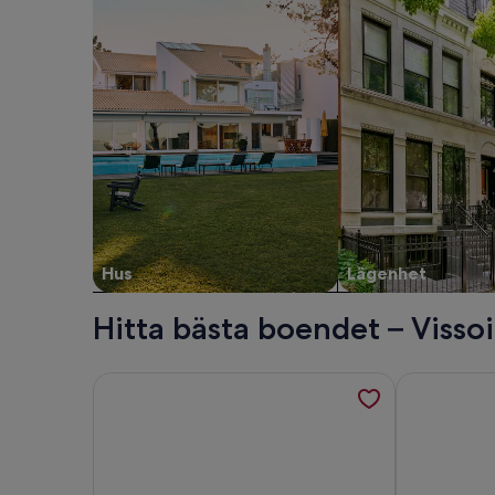
Hus
Lägenhet
Hitta bästa boendet – Visso
Mer information om Outside: Apartment in a small b
Mer informat