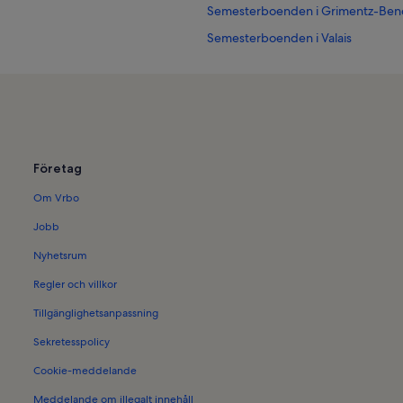
Semesterboenden i Grimentz-Bend
Semesterboenden i Valais
Företag
Om Vrbo
Jobb
Nyhetsrum
Regler och villkor
Tillgänglighetsanpassning
Sekretesspolicy
Cookie-meddelande
Meddelande om illegalt innehåll