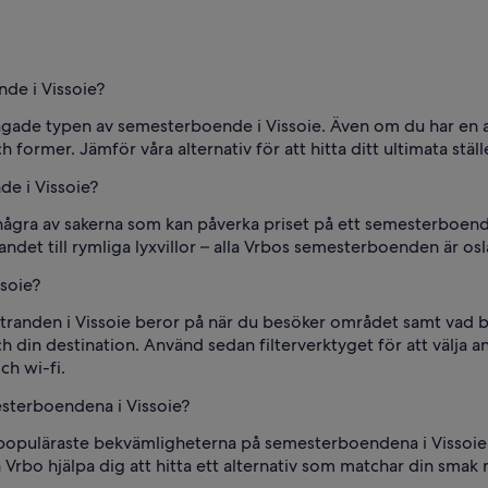
de i Vissoie?
rågade typen av semesterboende i Vissoie. Även om du har en a
ormer. Jämför våra alternativ för att hitta ditt ultimata ställ
de i Vissoie?
några av sakerna som kan påverka priset på ett semesterboende
andet till rymliga lyxvillor – alla Vrbos semesterboenden är osl
ssoie?
tranden i Vissoie beror på när du besöker området samt vad boe
din destination. Använd sedan filterverktyget för att välja 
ch wi-fi.
esterboendena i Vissoie?
de populäraste bekvämligheterna på semesterboendena i Vissoi
 Vrbo hjälpa dig att hitta ett alternativ som matchar din smak 