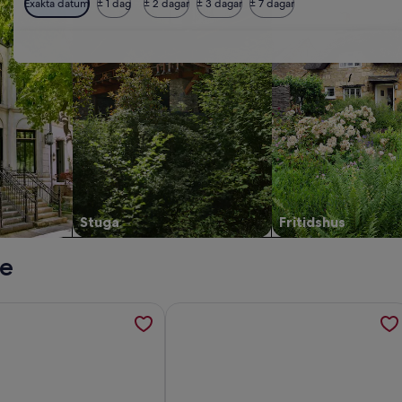
Exakta datum
± 1 dag
± 2 dagar
± 3 dagar
± 7 dagar
Stuga
Fritidshus
ie
uilding in Chandolin, sleeps 4, beautiful terrace with garden f
ion om Utanför: vindsvåning på 2: a våningen i en stuga, för 2-
Mer information om Charmant appartem