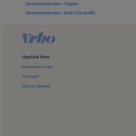
Semesterboenden i Chippis
Semesterboenden i Bella Tola skidlift
Upptäck Vrbo
Annonsera hos oss
VrboCare™
Tillit och säkerhet