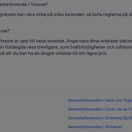
esterboende i Vissoie?
rsgränsen kan vara olika på olika boenden, så kolla reglerna p
soie?
issoie är upp till varje boende. Ange bara dina önskade datum f
din förlängda resa trevligare, som tvättmöjligheter och luftk
 att du kan ha en längre vistelse till ett lägre pris.
Semesterboenden i Saint-Luc-Tign
Semesterboenden i Corin-de-la-C
Semesterboenden i Grimentz Ski R
Semesterboenden i Grimentz