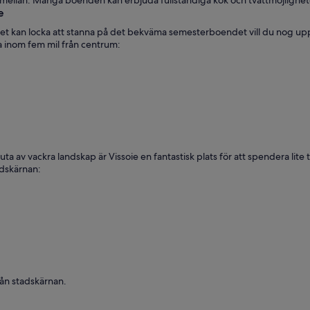
 mellan. Många boenden kan erbjuda fullständiga kök och tvättmöjlighete
e
det kan locka att stanna på det bekväma semesterboendet vill du nog uppt
la inom fem mil från centrum:
juta av vackra landskap är Vissoie en fantastisk plats för att spendera li
adskärnan:
rån stadskärnan.