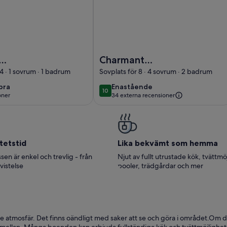
Chandolin, sleeps 4, beautiful terrace with garden furnitu
för: vindsvåning på 2: a våningen i en stuga, för 2-4 personer, 
Foto av Charmant appartement pouvant
Charmant
ing på 2: a
appartement
 4 · 1 sovrum · 1 badrum
Sovplats för 8 · 4 sovrum · 2 badrum
 i en stuga,
pouvant accueillir
enastående
bra
Enastående
10
10 av 10
personer,
jusqu'à 10
oner
34 externa recensioner
nsioner)
från
personnes (un
canapé-lit au salon)
situé dans la
tetstid
Lika bekvämt som hemma
sen är enkel och trevlig - från
Njut av fullt utrustade kök, tvättmö
 vistelse
pooler, trädgårdar och mer
atmosfär. Det finns oändligt med saker att se och göra i området.Om du 