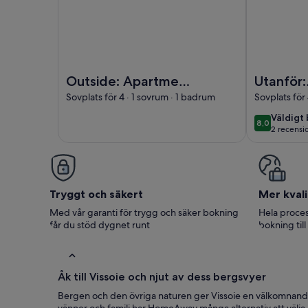
Foto av Outside: Apartment in a small building in 
Foto av Utan
Outside: Apartment
Utanför:
in a small building in
vindsvån
Sovplats för 4 · 1 sovrum · 1 badrum
Sovplats för
Chandolin, sleeps 4,
våningen
väldigt
Väldigt 
8,0
8,0 av 10
beautiful terrace
för 2-4 
2 recensi
bra
(2 rece
with garden furnitu
tillgång 
Tryggt och säkert
Mer kvali
Med vår garanti för trygg och säker bokning
Hela proces
får du stöd dygnet runt
bokning till
Åk till Vissoie och njut av dess bergsvyer
Bergen och den övriga naturen ger Vissoie en välkomnande 