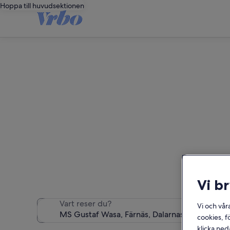
Hoppa till huvudsektionen
Semes
Vi hittade 42 semester
Vi b
Vart reser du?
Vi och vår
cookies, f
klicka ned