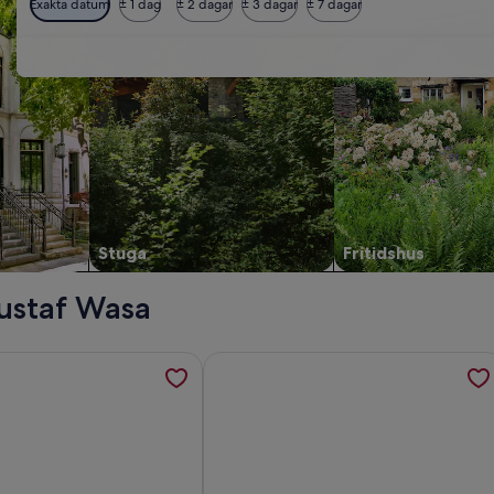
Exakta datum
± 1 dag
± 2 dagar
± 3 dagar
± 7 dagar
Stuga
Fritidshus
ustaf Wasa
ot of Gesundaberget and Santa Claus Village öppnas i en ny f
ion om 'Tomtebo' - Mysig sjöutsiktstuga i Gesunda, Mora öppn
Mer information om Natursemester vi