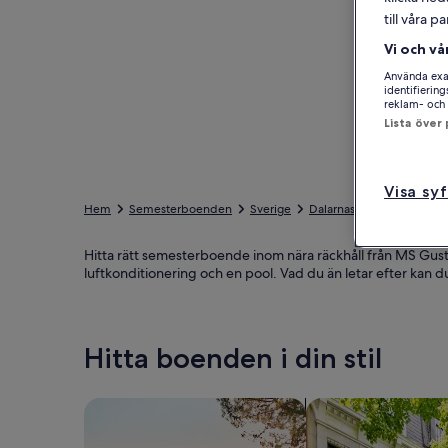
till våra 
Vi och vå
Använda exak
identifierin
reklam- och 
Lista över
Visa sy
Hem
Semesterboenden
Sverige
Dalarnas län
Mora ko
Hitta rätt semesterboende inom nära räckhåll från MS Gus
luftkonditionering och en pool. Vad du än letar efter kan d
Hitta boenden i din stil
Sök bland hus
Sök bland lägenhet