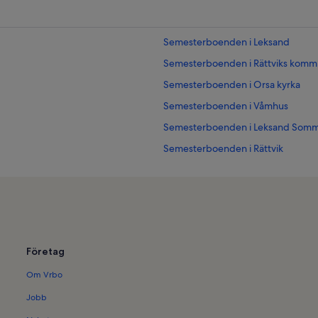
Semesterboenden i Leksand
Semesterboenden i Rättviks kom
Semesterboenden i Orsa kyrka
Semesterboenden i Våmhus
Semesterboenden i Leksand Somm
Semesterboenden i Rättvik
Semesterboenden i Skidbacken Rä
Semesterboenden i Gesundaberge
Semesterboenden i Tällberg
Semesterboenden i Rättviks golfk
Företag
Semesterboenden i Dalhalla
Om Vrbo
Semesterboenden i Mora
Semesterboenden i Wasastenen
Jobb