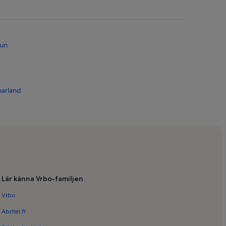
mun
arland
ttviksbacken
ts skidanläggning
lubb
Lär känna Vrbo-familjen
Vrbo
Abritel.fr