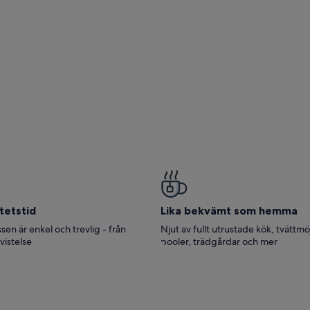
da, Mora
tetstid
Lika bekvämt som hemma
sen är enkel och trevlig - från
Njut av fullt utrustade kök, tvättmö
 vistelse
pooler, trädgårdar och mer