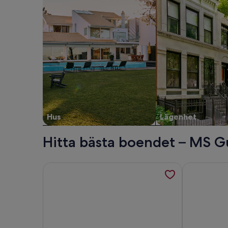
Hus
Lägenhet
Hitta bästa boendet – MS G
Mer information om A fabulous log house at the fo
Mer informat