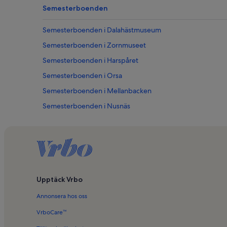
Semesterboenden
Semesterboenden i Dalahästmuseum
Semesterboenden i Zornmuseet
Semesterboenden i Harspåret
Semesterboenden i Orsa
Semesterboenden i Mellanbacken
Semesterboenden i Nusnäs
Semesterboenden i Tomteland
Semesterboenden i Mora kyrka
Semesterboenden i Nedre Gärdsjö
Semesterboenden i Färnäs
Upptäck Vrbo
Semesterboenden i Rättviks kyrka
Annonsera hos oss
Semesterboenden i Boda Kyrkby
Semesterboenden i Långbryggan
VrboCare™