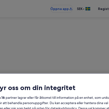
•
Öppna app
SEK
Regist
terboenden nära MS Gusta
bostäder – ange dina datum för att
ryr oss om din integritet
Datum
a
16
partner lagrar eller får åtkomst till information på en enhet, som unika
ör att behandla personuppgifter. Du kan acceptera eller hantera dina va
an eller när som helst på sidan för dataskyddspolicy. Dessa val kommer at