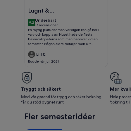
Foto av 'Tomtebo' - Mysig sjöutsiktstuga i Gesun
Lugnt &
avslappnade
underbart
Underbart
9,2
9,2 av 10
17 recensioner
(17 recensioner)
En mysig plats där man verkligen kan gå ner i
varv och koppla av. Huset hade de flesta
bekvämligheterna som man behöver vid en
semester. Någon äldre detaljer men allt
fungerar och är enligt beskrivningen.
Lill C.
Bodde här juli 2021
Tryggt och säkert
Mer kvali
Med vår garanti för trygg och säker bokning
Hela proces
får du stöd dygnet runt
bokning till
Fler semesteridéer