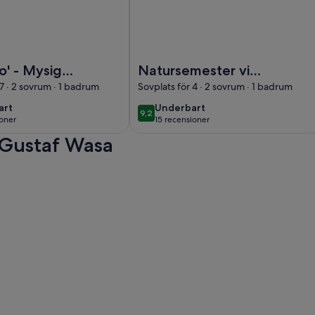
ndaberget and Santa Claus Village
tebo' - Mysig sjöutsiktstuga i Gesunda, Mora
Foto av Natursemester vid sjön Venj
o' - Mysig
Natursemester vid
stuga i
sjön Venjan
 7 · 2 sovrum · 1 badrum
Sovplats för 4 · 2 sovrum · 1 badrum
, Mora
art
underbart
art
Underbart
9,2
9,2 av 10
ioner
15 recensioner
ensioner)
(15 recensioner)
 Gustaf Wasa
ga i Gesunda, Mora öppnas i en ny flik.