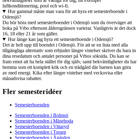
bekvämligheter som är viktiga för dig, till exempel
luftkonditionering, pool och wi-fi.
Hur gammal måste man vara för att hyra ett semesterboende i
Odensjö?
Du bör höra med semesterboendet i Odensjö som du överväger att
boka på Vrbo eftersom åldersgränsen varierar. Vanligtvis är det dock
16, 18 eller 21 år som gäller.
Hur länge kan jag hyra ett semesterboende i Odensjö?
Det är helt upp till boendet i Odensjö. För att se en lista med alla
tillgängliga alternativ som erbjuder längre vistelser skriver du bara in
dina resedatum och antalet personer på Vrbos söksida. Du kan se
fram emot att ha hela stället för dig själv, samt bekvämligheter du har
hemma som ett komplett kök och en trädgård där barnen kan göra
av med energi. Kika efter längre vistelser med veckovisa eller
månadsvisa rabatter.
Fler semesteridéer
Semesterboenden
Semesterboenden i Bolmsö
Semesterboenden i Mäseboda
Semesterboenden i Vittaryd
Semesterboenden i Torarp
Semesterboenden i Ågården