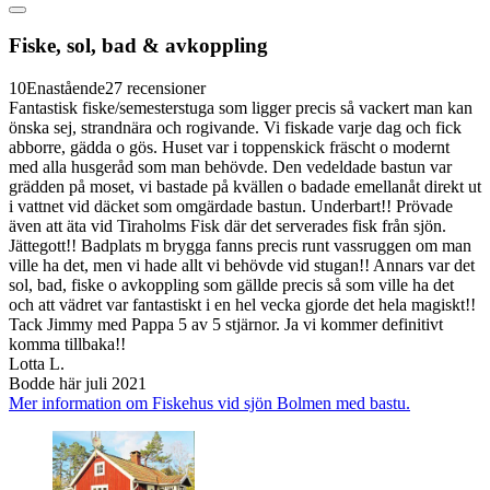
Fiske, sol, bad & avkoppling
10
Enastående
27 recensioner
Fantastisk fiske/semesterstuga som ligger precis så vackert man kan
önska sej, strandnära och rogivande. Vi fiskade varje dag och fick
abborre, gädda o gös. Huset var i toppenskick fräscht o modernt
med alla husgeråd som man behövde. Den vedeldade bastun var
grädden på moset, vi bastade på kvällen o badade emellanåt direkt ut
i vattnet vid däcket som omgärdade bastun. Underbart!! Prövade
även att äta vid Tiraholms Fisk där det serverades fisk från sjön.
Jättegott!! Badplats m brygga fanns precis runt vassruggen om man
ville ha det, men vi hade allt vi behövde vid stugan!! Annars var det
sol, bad, fiske o avkoppling som gällde precis så som ville ha det
och att vädret var fantastiskt i en hel vecka gjorde det hela magiskt!!
Tack Jimmy med Pappa 5 av 5 stjärnor. Ja vi kommer definitivt
komma tillbaka!!
Lotta L.
Bodde här juli 2021
Mer information om Fiskehus vid sjön Bolmen med bastu.