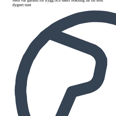
Med vår garanti för trygg och säker bokning får du stöd
dygnet runt