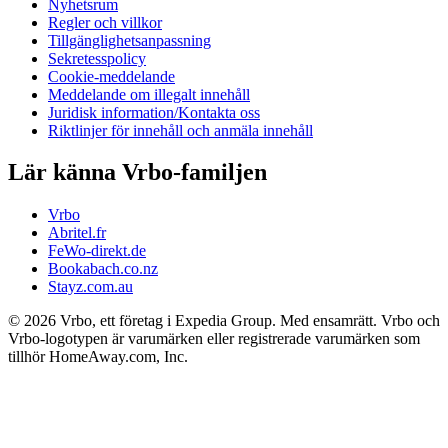
Nyhetsrum
Regler och villkor
Tillgänglighetsanpassning
Sekretesspolicy
Cookie-meddelande
Meddelande om illegalt innehåll
Juridisk information/Kontakta oss
Riktlinjer för innehåll och anmäla innehåll
Lär känna Vrbo-familjen
Vrbo
Abritel.fr
FeWo-direkt.de
Bookabach.co.nz
Stayz.com.au
© 2026 Vrbo, ett företag i Expedia Group. Med ensamrätt. Vrbo och
Vrbo-logotypen är varumärken eller registrerade varumärken som
tillhör HomeAway.com, Inc.