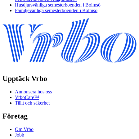
Husdjursvänliga semesterboenden i Bolmsö
Familjevänliga semesterboenden i Bolmsö
Upptäck Vrbo
Annonsera hos oss
VrboCare™
Tillit och säkerhet
Företag
Om Vrbo
Jobb