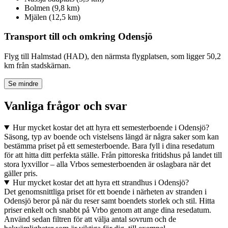
Bolmen (9,8 km)
Mjälen (12,5 km)
Transport till och omkring Odensjö
Flyg till Halmstad (HAD), den närmsta flygplatsen, som ligger 50,2
km från stadskärnan.
Se mindre
Vanliga frågor och svar
Hur mycket kostar det att hyra ett semesterboende i Odensjö?
Säsong, typ av boende och vistelsens längd är några saker som kan
bestämma priset på ett semesterboende. Bara fyll i dina resedatum
för att hitta ditt perfekta ställe. Från pittoreska fritidshus på landet till
stora lyxvillor – alla Vrbos semesterboenden är oslagbara när det
gäller pris.
Hur mycket kostar det att hyra ett strandhus i Odensjö?
Det genomsnittliga priset för ett boende i närheten av stranden i
Odensjö beror på när du reser samt boendets storlek och stil. Hitta
priser enkelt och snabbt på Vrbo genom att ange dina resedatum.
Använd sedan filtren för att välja antal sovrum och de