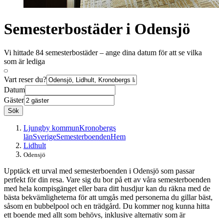
Semesterbostäder i Odensjö
Vi hittade 84 semesterbostäder – ange dina datum för att se vilka
som är lediga
Vart reser du?
Datum
Gäster
Sök
Ljungby kommun
Kronobergs
län
Sverige
Semesterboenden
Hem
Lidhult
Odensjö
Upptäck ett urval med semesterboenden i Odensjö som passar
perfekt för din resa. Vare sig du bor på ett av våra semesterboenden
med hela kompisgänget eller bara ditt husdjur kan du räkna med de
bästa bekvämligheterna för att umgås med personerna du gillar bäst,
såsom en bubbelpool och en trädgård. Du kommer nog kunna hitta
ett boende med allt som behövs, inklusive alternativ som är