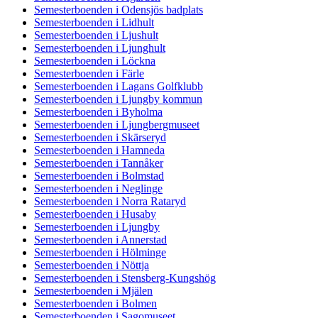
Semesterboenden i Odensjös badplats
Semesterboenden i Lidhult
Semesterboenden i Ljushult
Semesterboenden i Ljunghult
Semesterboenden i Löckna
Semesterboenden i Färle
Semesterboenden i Lagans Golfklubb
Semesterboenden i Ljungby kommun
Semesterboenden i Byholma
Semesterboenden i Ljungbergmuseet
Semesterboenden i Skärseryd
Semesterboenden i Hamneda
Semesterboenden i Tannåker
Semesterboenden i Bolmstad
Semesterboenden i Neglinge
Semesterboenden i Norra Rataryd
Semesterboenden i Husaby
Semesterboenden i Ljungby
Semesterboenden i Annerstad
Semesterboenden i Hölminge
Semesterboenden i Nöttja
Semesterboenden i Stensberg-Kungshög
Semesterboenden i Mjälen
Semesterboenden i Bolmen
Semesterboenden i Sagomuseet