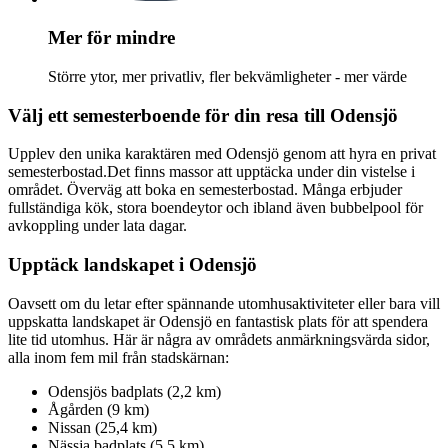
Mer för mindre
Större ytor, mer privatliv, fler bekvämligheter - mer värde
Välj ett semesterboende för din resa till Odensjö
Upplev den unika karaktären med Odensjö genom att hyra en privat
semesterbostad.Det finns massor att upptäcka under din vistelse i
området. Överväg att boka en semesterbostad. Många erbjuder
fullständiga kök, stora boendeytor och ibland även bubbelpool för
avkoppling under lata dagar.
Upptäck landskapet i Odensjö
Oavsett om du letar efter spännande utomhusaktiviteter eller bara vill
uppskatta landskapet är Odensjö en fantastisk plats för att spendera
lite tid utomhus. Här är några av områdets anmärkningsvärda sidor,
alla inom fem mil från stadskärnan:
Odensjös badplats (2,2 km)
Ågården (9 km)
Nissan (25,4 km)
Nässja badplats (5,5 km)